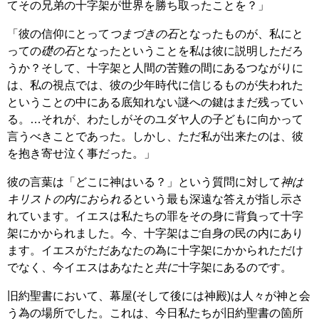
てその兄弟の十字架が世界を勝ち取ったことを？」
「彼の信仰にとって
つまづきの石
となったものが、私にと
っての
礎の石
となったということを私は彼に説明しただろ
うか？そして、十字架と人間の苦難の間にあるつながりに
は、私の視点では、彼の少年時代に信じるものが失われた
ということの中にある底知れない謎への鍵はまだ残ってい
る。…それが、わたしがそのユダヤ人の子どもに向かって
言うべきことであった。しかし、ただ私が出来たのは、彼
を抱き寄せ泣く事だった。」
彼の言葉は「どこに神はいる？」という質問に対して
神は
キリストの内におられる
という最も深遠な答えが指し示さ
れています。イエスは私たちの罪をその身に背負って十字
架にかかられました。今、十字架はご自身の民の内にあり
ます。イエスがただあなたの為に十字架にかかられただけ
でなく、今イエスはあなたと
共に
十字架にあるのです。
旧約聖書において、幕屋(そして後には神殿)は人々が神と会
う為の場所でした。これは、今日私たちが旧約聖書の箇所