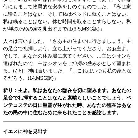
何にもまして物質的な安泰をしのぐものでした。「私は家
に帰ることはない。そして私はベッドに就くことはない。
私は眠ることはない。休む時間を取ることすらしない。私
が
神のための家
を見出すまでは(3-5,MSG訳)」
人々は言いました。「さあ主の住まいに行きましょう。主
の足台で礼拝しよう。立ち上がってくださり。おぉ主よ。
そして、あなたの休み場に来てください。…主はシオンを
選ばれたので、主はシオンを
ご自身の住みか
として望まれ
る。(7-8)」神は言いました。「…これはいつも私の家とな
るだろう。(14,MSG訳)」
祈り：主よ。私はあなたの臨在を切に望みます。あなたの
足台で礼拝することはなんと素晴らしいことでしょう。ペ
ンテコステの日に聖霊が注がれた時、あなたの臨在はあな
たの民の中に住むために来られたことを感謝します。
イエスに神を見出す