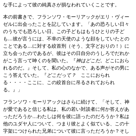
な手によって彼の純真さが損なわれていくことです。
本の前書きで、フランソワ・モーリアックがエリ・ヴィー
ゼルに出会ったことを記しています。「あの恐ろしい日々
のうちでも恐ろしい日、この子どもはもうひとりの子ど
も…彼が言うには、不幸の天使のような顔をしていたとの
ことである…に対する絞首刑（そう、文字どおりの！）に
立ち会ったのであるが、彼はその日自分のうしろでだれか
がこう言って呻くのを聞いた。『
神はどこだ
。どこにおら
れるのだ。』そして、私の心のなかで、ある声がその男に
こう答えていた。『
どこだって？
ここにおられ
る・・・・ここに、この絞首台に吊るされておられ
る。』」
フランソワ・モーリアックはさらに続けて、「そして、神
が愛であると信じる私は、私の若い対談者に何か答えがあ
っただろうか…わたしは何を彼に語ったのだろうか？私は
他のユダヤ人について、つまり彼とよく似ている、この十
字架につけられた兄弟について彼に言っただろうか？そし