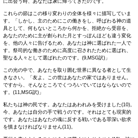
に出会う時、あなたは
家
に帰ってきたのです。
これらの節はこの移り変わりの全体を様々に描写していま
す。「しかし、主のためにこの働きをし、呼ばわる神の道
具として、何もないところから何かを、拒絶から受容を、
あなたのために主が創られた月とすっぽんほども違う変化
を、他の人々に告げるため、あなたは神に選ばれた一人で
す。祭司的な働きのために高度に召されたために選ばれ、
聖なる人々として選ばれたのです。(9,MSG訳)」
この光の中で、あなたを取り囲む世界に異なる者として生
きなさい。「友よ。この世はあなたの家ではありません。
ですから、そんなところでくつろいでいてはならないので
す。(11,MSG訳)」
私たちは神の民です。あなたはあわれみを受けました(10)。
今、あなたは自分の手で戦うのです。それはとても現実的
です。あなたはあなたの魂に反する戦いである罪深い欲求
を慎まなければなりません(11)。