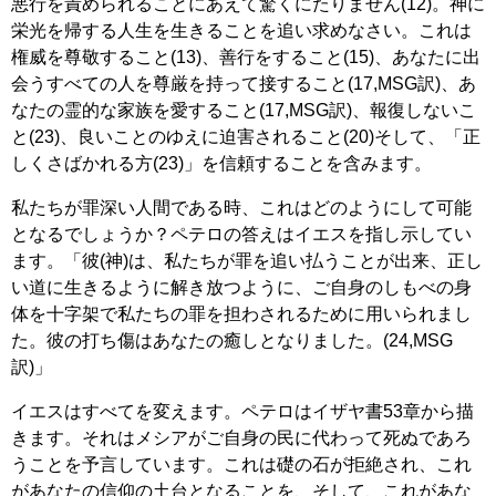
悪行を責められることにあえて驚くにたりません(12)。神に
栄光を帰する人生を生きることを追い求めなさい。これは
権威を尊敬すること(13)、善行をすること(15)、あなたに出
会うすべての人を尊厳を持って接すること(17,MSG訳)、あ
なたの霊的な家族を愛すること(17,MSG訳)、報復しないこ
と(23)、良いことのゆえに迫害されること(20)そして、「正
しくさばかれる方(23)」を信頼することを含みます。
私たちが罪深い人間である時、これはどのようにして可能
となるでしょうか？ペテロの答えはイエスを指し示してい
ます。「彼(神)は、私たちが罪を追い払うことが出来、正し
い道に生きるように解き放つように、ご自身のしもべの身
体を十字架で私たちの罪を担わされるために用いられまし
た。彼の打ち傷はあなたの癒しとなりました。(24,MSG
訳)」
イエスはすべてを変えます。ペテロはイザヤ書53章から描
きます。それはメシアがご自身の民に代わって死ぬであろ
うことを予言しています。これは礎の石が拒絶され、これ
があなたの信仰の土台となることを、そして、これがあな