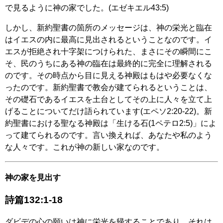
で見るように神の家でした。(エゼキエル43:5)
しかし、新約聖書の箇所のメッセージは、神の栄光と臨在
はイエスの内に最高に見出されるということなのです。イ
エスが拒絶され十字架につけられた、まさにその瞬間にこ
そ、民のうちにある神の臨在は最終的に完全に理解される
のです。その時点から目に見える神殿はもはや必要なくな
ったのです。新約聖書で教会が建てられるということは、
その礎石であるイエスを土台としてその上に人々を立て上
げることについてだけ語られています(エペソ2:20-22)。新
約聖書における聖なる神殿は「生ける石(1ペテロ2:5)」によ
って建てられるのです。言い換えれば、あなたや私のよう
な人々です。これが神の新しい家なのです。
神の家を見出す
詩篇132:1-18
ダビデの心の願いは神に栄光を帰することであり、それは