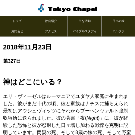
Tokyo Chapel
トップ
教会紹介
主な活動
日々の糧
お問合せ
アクセス
バイブルスタディ
アルファ
2018年11月23日
第327日
神はどこにいる？
エリ・ヴィーゼルはルーマニアでユダヤ人家庭に生まれま
した。彼がまだ十代の頃、彼と家族はナチスに捕らえられ
最初はアウシュヴィッツにそれからブーヘンヴァルト強制
収容所に送られました。彼の著書「夜(
Night
)」に、彼が経
験した恐怖と彼が忍耐した日々増し加わる戦慄を克明に説
明しています。両親の死、そして8歳の妹の死、そして野蛮