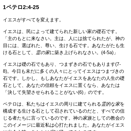
1ペテロ2:4-25
イエスがすべてを変えます。
イエスは、民によって建てられた新しい家の礎石です。
「主のもとに来なさい。主は、人には捨てられたが、神の
目には、選ばれた、尊い、生ける石です。あなたがたも生
ける石として、
霊の家
に築き上げられなさい。(4-5a)」
イエスは礎の石でもあり、つまずきの石でもあります(7-
8)。今日も未だに多くの人々にとってイエスはつまづきの
石です。しかし、もしあなたがイエスをあなたの人生の礎
石として、あなたの信頼をイエスに置くなら、あなたは
「決して失望させられることがない(6)」のです。
ペテロは、私たちはイエスの周りに建てられる
霊的な家
を
構成する生ける石として召されているのだと、すべての信
じる者たちに言っているのです。神の
家族
としての教会の
このイメージに最近私は心打たれました。あなたがイエス