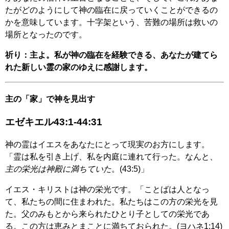
たがどのようにして神の臨在に戻っていくことができるの
かを意味しています。十字架という、苦難の場所は救いの
場所となったのです。
祈り：主よ。私が神の臨在を経験できる、あなたが建てら
れた新しい霊の家のゆえに感謝します。
主の「家」で神を見出す
エゼキエル43:1-44:31
神の霊はイエスをあなたにとって現実のお方にします。
「霊は私を引き上げ、私を内庭に連れて行った。なんと、
主の栄光は神殿に満ちていた
。(43:5)」
イエス・キリストは神の栄光です。「ことばは人となっ
て、私たちの間に住まわれた。私たちはこの方の栄光を見
た。父のみもとから来られたひとり子としての栄光であ
る。この方は恵みとまことに満ちておられた。(ヨハネ1:14)