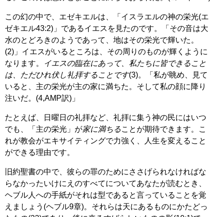
この幻の中で、エゼキエルは、「イスラエルの神の栄光(エ
ゼキエル43:2)」であるイエスを見たのです。「その音は大
水のとどろきのようであって、地はその栄光で輝いた。
(2)」イエスがいるところは、その周りのものが輝くように
なります。
イエスの臨在にあって、私たちに皆できること
は、ただひれ伏し礼拝することです
(3)。「私が眺め、見て
いると、主の栄光が主の家に満ちた。そして私の顔に降り
注いだ。(4,AMP訳)」
たとえば、日曜日の礼拝など、礼拝に集う神の民にはいつ
でも、「主の栄光」が
家に満ちる
ことが期待できます。こ
れが教会がエキサイティングで力強く、人生を変えること
ができる理由です。
旧約聖書の中で、彼らの罪のためにささげられなければな
らなかったいけにえのすべてについてあなたが読むとき、
ヘブル人への手紙がそれは型であると言っていることを覚
えましょう(ヘブル9章)。それらは天にあるものにかたどっ