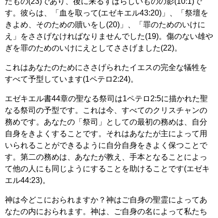
たもの(23)であり、後に来るすばらしいものの影(10:1)で
す。彼らは、「血を取って(エゼキエル43:20)」、「祭壇を
きよめ、そのための贖いをし(20)」、「罪のためのいけに
え」をささげなければなりませんでした(19)。傷のない雄や
ぎを罪のためのいけにえとしてささげました(22)。
これはあなたのためにささげられたイエスの完全な犠牲を
すべて予型しています(1ペテロ2:24)。
エゼキエル書44章の聖なる祭司は1ペテロ2:5に描かれた聖
なる祭司の予型です。これは今、すべてのクリスチャンの
務めです。あなたの「祭司」としての最初の務めは、自分
自身をきよくすることです。それはあなたが主によって用
いられることができるように自分自身をきよく保つことで
す。第二の務めは、あなたが教え、手本となることによっ
て他の人にも同じようにすることを助けることです(エゼキ
エル44:23)。
神は今どこにおられますか？神はご自身の聖霊によってあ
なたの内におられます。神は、ご自身の名によって私たち