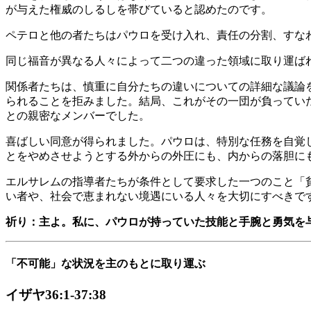
が与えた権威のしるしを帯びていると認めたのです。
ペテロと他の者たちはパウロを受け入れ、責任の分割、すな
同じ福音が異なる人々によって二つの違った領域に取り運ばれ
関係者たちは、慎重に自分たちの違いについての詳細な議論を
られることを拒みました。結局、これがその一団が負ってい
との親密なメンバーでした。
喜ばしい同意が得られました。パウロは、特別な任務を自覚
とをやめさせようとする外からの外圧にも、内からの落胆に
エルサレムの指導者たちが条件として要求した一つのこと「貧
い者や、社会で恵まれない境遇にいる人々を大切にすべきで
祈り：主よ。私に、パウロが持っていた技能と手腕と勇気を
「不可能」な状況を主のもとに取り運ぶ
イザヤ36:1-37:38