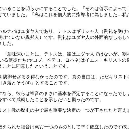
いることを明らかにすることでした。「それは啓示によって上
けていました。「私はこれを個人的に指導者に為しました…私
バルナバはユダヤ人であり、テトスはギリシャ人（割礼を受け
ていない異邦人）です。割礼はユダヤ人の外面的なしるしでした。
ました。
「意味深いことに、テトスは、彼はユダヤ人ではないが、割礼を受
いる使徒たち(ヤコブ、ペテロ、ヨハネ)はイエス・キリスト
うことに同意したということです。
」を防御せざるを得なかったのです。真の自由は、ただキリス
き落とそう(4)」とすることです。
なら、彼らは福音のまさに基本を否定することになったでしょ
をすべて成就したことを示したいと願ったのです。
リスト教の歴史の中で最も重要な決定の一つが下されたと言え
伝えられた福音は
同じ一つのもの
として堅く確立したのです(6