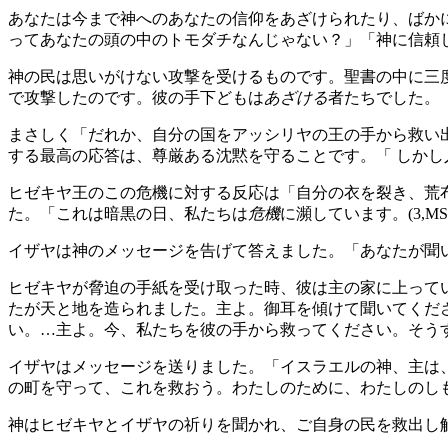
あなたは今まで神へのあなたの信仰をあざけられたり、ばか
ってあなたの頭の中のトモダチなんじゃない？」「神に信頼
神の民は思いがけない攻撃を受けるものです。聖書の中に三度
で攻撃したのです。彼の手下どもは
あざける
者たちでした。
まさしく「だれか、自分の国をアッシリヤの王の手から救い出
する最高の応答は、尊厳ある沈黙を守ることです。「 しかし
ヒゼキヤ王のこの危機に対する反応は「自分の衣を裂き、荒布
た。「これは暗黒の日、私たちは
危機
に瀕しています。(3,M
イザヤは神のメッセージを告げて答えました。「あなたが聞いた
ヒゼキヤが脅迫の手紙を受け取った時、彼は主の家に上って
たが天と地を造られました。主よ。御耳を傾けて聞いてくだ
い。…主よ。今、私たちを彼の手から救ってください。そうすれ
イザヤはメッセージを送りました。「イスラエルの神、主は
の町を守って、これを救おう。わたしのために、わたしのしもべダ
神はヒゼキヤとイザヤの祈りを聞かれ、ご自身の民を救出し解放し