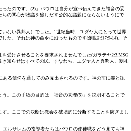
ったのです。(2)」パウロは自分が宣べ伝えてきた福音の妥
たちの関心が物議を醸しだす公的な議題にならないようにで
ていない異邦人）でした。1世紀当時、ユダヤ人にとって世界
それは神の命令に沿ったものです(創世記17:9-14)。そ
けさせることを要求されませんでした(ガラテヤ2:3,MSG
の良き知らせはすべての民、すなわち、ユダヤ人と異邦人、割礼
トにある信仰を通してのみ見出されるのです。神の前に義と認
う。この手紙の目的は「福音の真理(5)」を説明することで
ます。ここでの決断は教会を破壊的に分断することを防ぎまし
)。エルサレムの指導者たちはパウロの使徒職をどう見ても神