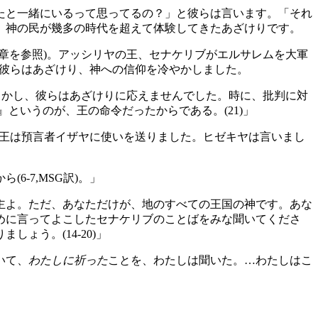
たと一緒にいるって思ってるの？」と彼らは言います。「それ
、神の民が幾多の時代を超えて体験してきたあざけりです。
2章を参照)。アッシリヤの王、セナケリブがエルサレムを大軍
)」彼らはあざけり、神への信仰を冷やかしました。
しかし、彼らはあざけりに応えませんでした。時に、批判に対
というのが、王の命令だったからである。(21)」
キヤ王は預言者イザヤに使いを送りました。ヒゼキヤは言いまし
-7,MSG訳)。」
主よ。ただ、あなただけが、地のすべての王国の神です。あな
めに言ってよこしたセナケリブのことばをみな聞いてくださ
ょう。(14-20)」
いて、
わたしに祈った
ことを、わたしは聞いた。…わたしはこ