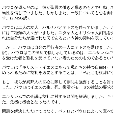
パウロが望んだのは、彼が聖霊の働きと導きのもとで行動して
当性を信じていました。しかしまた、一致についても心を向
す。(2,MSG訳)」
パウロは二人の友人、バルナバとテトスを伴っていました。
には二種類の人々がいました。ユダヤ人とギリシャ人割礼を受け
れは自分たちが選ばれた民であるという神の契約を表してい
しかし、パウロは自分の同行者の一人にテトスを選びました。
訳)。パウロはこの箇所で指し示しているのは、エルサレムに
を受けた者と割礼を受けていない者のためのものであるとい
パウロは「キリスト・イエスにあって私たちの持つ自由(4)
められるために割礼を必要とすることは、「私たちを奴隷に引
もし、彼らが異邦人の回心に際して割礼を強要することを許す
した。パウロはイエスの生、死、復活がモーセの律法の要求
エルサレムでの会議は割礼に対する疑問を解消しました。キ
た。危機は機会となったのです。
問題を解決しただけではなく、ペテロとパウロによって宣べ