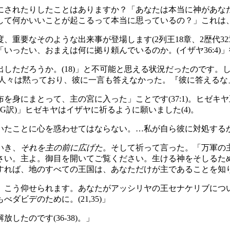
にされたりしたことはありますか？「あなたは本当に神があな
して何かいいことが起こるって本当に思っているの？」これは
、重要なそのような出来事が登場します(2列王18章、2歴代3
「いったい、おまえは何に拠り頼んでいるのか。(イザヤ36:4
しただろうか。(18)」と不可能と思える状況だったのです。
人々は黙っており、彼に一言も答えなかった。『彼に答えるな』
を身にまとって、主の宮に入った」ことです(37:1)。ヒゼ
SG訳)」ヒゼキヤはイザヤに祈るように願いました(4)。
ことに心を惑わせてはならない。…私が自ら彼に対処するから(6
いき、
それを主の前に広げた
。そして祈って言った。「万軍の
さい。主よ。御目を開いてご覧ください。生ける神をそしるた
ば、地のすべての王国は、あなただけが主であることを知りまし
、こう仰せられます。あなたがアッシリヤの王セナケリブにつ
ビデのために。(21,35)」
たのです(36-38)。」