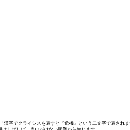
た。「漢字でクライシスを表すと『危機』という二文字で表され
機はしばしば、思いがけない困難から生じます。