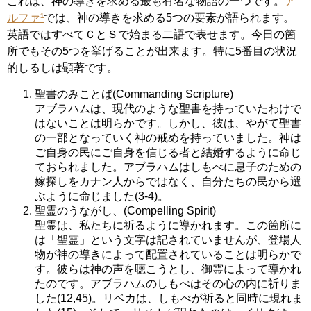
これは、神の導きを求める最も有名な物語の一つです。
ア
ルファ¹
では、神の導きを求める5つの要素が語られます。
英語ではすべてＣとＳで始まる二語で表せます。今日の箇
所でもその5つを挙げることが出来ます。特に5番目の状況
的しるしは顕著です。
聖書のみことば(Commanding Scripture)
アブラハムは、現代のような聖書を持っていたわけで
はないことは明らかです。しかし、彼は、やがて聖書
の一部となっていく神の戒めを持っていました。神は
ご自身の民にご自身を信じる者と結婚するように命じ
ておられました。アブラハムはしもべに息子のための
嫁探しをカナン人からではなく、自分たちの民から選
ぶように命じました(3-4)。
聖霊のうながし、(Compelling Spirit)
聖霊は、私たちに祈るように導かれます。この箇所に
は「聖霊」という文字は記されていませんが、登場人
物が神の導きによって配置されていることは明らかで
す。彼らは神の声を聴こうとし、御霊によって導かれ
たのです。アブラハムのしもべはその心の内に祈りま
した(12,45)。リベカは、しもべが祈ると同時に現れま