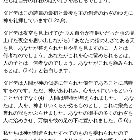
たちは自分の存在のはかなさを感じるでしょう。
ダビデはこの詩篇の最初と最後を主の創造のわざのゆえに
神を礼拝しています(1-2a,9)。
ダビデは夜空を見上げて(たぶん自分が羊飼いだった頃の見
上げた夜空を思い出しながら)「あなたの指のわざである天
を見、あなたが整えられた月や星を見ますのに、人とは、
何者なのでしょう。あなたがこれを心に留められるとは。
人の子とは、何者なのでしょう。あなたがこれを顧みられ
るとは。(3-4)」と告白します。
ダビデは人間が神の似姿に作られた傑作であることに感嘆
するのです。ただ、神があわれみ、心をかけているという
ことだけでなく(4)、人間は特権が与えられました。「あな
たは、人を、神よりいくらか劣るものとし、これに栄光と
誉れの冠をかぶらせました。あなたの御手の多くのわざを
人に治めさせ、万物を彼の足の下に置かれました。(5-6)」
私たちは神が創造されたすべてのものを委ねられたので