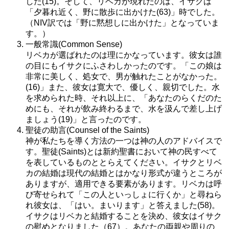
した(15)。そして、リベカが現れたのは、イサクは
「夕暮れ近く、野に散歩に出かけた(63)」時でした。
（NIV訳では「野に黙想しに出かけた」となっていま
す。）
一般常識(Common Sense)
リベカが選ばれたのは理にかなっています。彼女は誰
の目にもイサクにふさわしかったのです。「この娘は
非常に美しく、処女で、男が触れたことがなかった。
(16)」また、彼女は寛大で、優しく、親切でした。水
を求められた時、それ以上に、「あなたのらくだのた
めにも、それが飲み終わるまで、水を汲んで差し上げ
ましょう(19)」と言ったのです。
聖徒の助言(Counsel of the Saints)
神が私たちを導く方法の一つは神の人のアドバイスで
す。聖徒(Saints)とは新約聖書において神の民すべて
を表しているものととらえてください。イサクとリベ
カの結婚は現代の結婚とはかなり形式が違うところが
ありますが、適用できる要素があります。リベカは呼
び寄せられて「この人といっしょに行くか」と尋ねら
れ彼女は、「はい。まいります」と答えました(58)。
イサクはリベカと結婚することを決め、彼女はイサク
の慰めとなりました（67）。あなたの両親や周りの