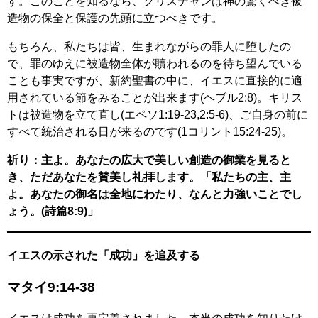
す。このことを知るなら、クリスチャンは神の驚くべき被
造物の保全と保護の先頭に立つべきです。
もちろん、私たちは皆、生まれながらの罪人に堕したの
で、罪のゆえに被造物全体が贖われるのを待ち望んでいる
ことも事実ですが、新約聖書の中に、イエスに直接的に適
用されている節をみることが出来ます(ヘブル2:8)。キリス
トは被造物を立て直し(エペソ1:19-23,2:5-6)、ご自身の前に
すべて統治される日が来るのです(1コリント15:24-25)。
祈り：主よ。あなたの広大で美しい創造の御業を見ると
き、ただあなたを賛美し礼拝します。「私たちの主、主
よ。あなたの御名は全地にわたり、なんと力強いことでし
ょう。(詩篇8:9)」
イエスの示された「成功」を追及する
マタイ9:14-38