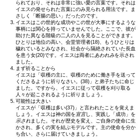
られており、それは非常に強い愛の言葉です。それは
イエスの発せられた言葉にのみ見られる用法です。ま
さしく「断腸の思い」だったのです。
イエスはこの世的な成功やこの世が大事にするような
事柄には関心を持っていませんでした。ここで、彼が
助けた異なる階級の二人の人を見ることができます。
ひとりは地位の高い、会堂管理者(18)、もうひとりは
穢れているとみなされ、社会から隔絶されていた長血
を患う女(20)です。イエスは両者に
あわれみ
を示され
ました。
まず祈ることから
イエスは「収穫の主に、収穫のために働き手を送って
くださるように祈りなさい。(38)」と弟子たちに命じ
ました。ですから、イエスに従って収穫を刈り取る
人々が起こされるように祈りましょう。
可能性は大きい
イエスが「収穫は多い(37)」と言われたことを覚えま
しょう。イエスは神の国を
宣言
し、実践し「成功」を
示され
ました。それが歴史を変え、ご自身の使命に生
かされ、多くの実を結ぶモデルです。主の使命を分か
ち合い、さらに届けていきましょう。