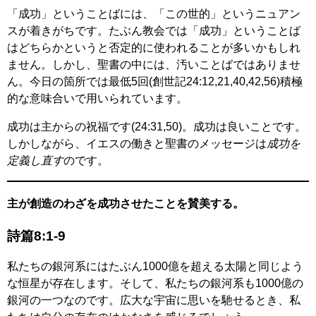
「成功」ということばには、「この世的」というニュアン
スが着きがちです。たぶん教会では「成功」ということば
はどちらかというと否定的に使われることが多いかもしれ
ません。しかし、聖書の中には、汚いことばではありませ
ん。今日の箇所では最低5回(創世記24:12,21,40,42,56)積極
的な意味合いで用いられています。
成功は主からの祝福です(24:31,50)。成功は良いことです。
しかしながら、イエスの働きと聖書のメッセージは
成功を
定義し直す
のです。
主が創造のわざを成功させたことを賛美する。
詩篇8:1-9
私たちの銀河系にはたぶん1000億を超える太陽と同じよう
な恒星が存在します。そして、私たちの銀河系も1000億の
銀河の一つなのです。広大な宇宙に思いを馳せるとき、私