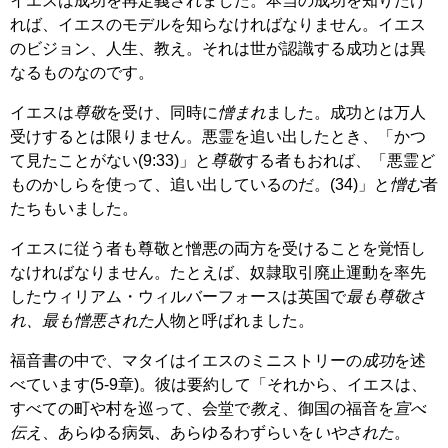
イエスは成功を再定義されました。本当の成功を知りたけ
れば、イエスのモデルを知らなければなりません。イエス
のビジョン、人生、教え。それは世が認識する成功とは異
なるものなのです。
イエスは
尊敬
を受け、同時に
憎まれ
ました。成功とは万人
受けするとは限りません。悪霊を追い出したとき、「かつ
て見たことがない(9:33)」と
尊敬
する者もおれば、「悪霊ど
ものかしらを使って、追い出しているのだ。(34)」と
憎む
者
たちもいました。
イエスに従う者も尊敬と憎悪の両方を受けることを覚悟し
なければなりません。たとえば、奴隷取引廃止運動を率先
したウィリアム・ウィルバーフォースは英国で
最も尊敬さ
れ、最も憎悪された
人物と呼ばれました。
福音書の中で、マタイはイエスのミニストリーの
成功
を述
べています(5-9章)。彼は要約して「それから、イエスは、
すべての町や村を巡って、会堂で
教え
、御国の福音を
宣べ
伝え
、あらゆる病気、あらゆるわずらいを
いやされた
。