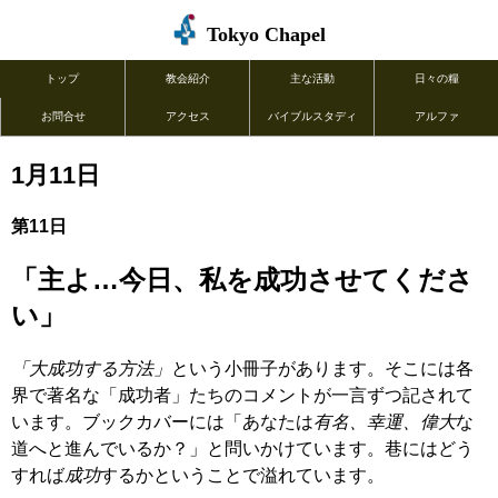
Tokyo Chapel
トップ
教会紹介
主な活動
日々の糧
お問合せ
アクセス
バイブルスタディ
アルファ
1月11日
第11日
「主よ…今日、私を成功させてくださ
い」
「大成功する方法」
という小冊子があります。そこには各
界で著名な「成功者」たちのコメントが一言ずつ記されて
います。ブックカバーには「あなたは
有名、幸運、偉大
な
道へと進んでいるか？」と問いかけています。巷にはどう
すれば
成功
するかということで溢れています。