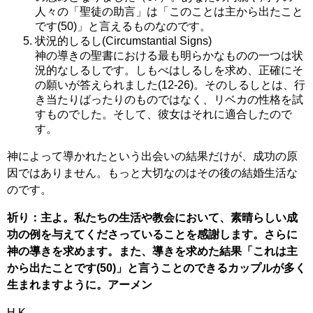
人々の「聖徒の助言」は「このことは主から出たこと
です(50)」と言えるものなのです。
状況的しるし(Circumstantial Signs)
神の導きの聖書における最も明らかなものの一つは状
況的なしるしです。しもべはしるしを求め、正確にそ
の願いが答えられました(12-26)。そのしるしとは、行
き当たりばったりのものではなく、リベカの性格を試
すものでした。そして、彼女はそれに適合したので
す。
神によって導かれたという出会いの結果だけが、成功の原
因ではありません。もっと大切なのはその後の結婚生活な
のです。
祈り：主よ。私たちの生活や教会において、素晴らしい成
功の例を与えてくださっていることを感謝します。さらに
神の導きを求めます。また、導きを求めた結果「これは主
から出たことです(50)」と言うことのできるカップルが多く
生まれますように。アーメン
H.K