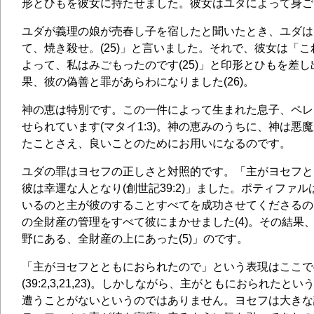
形とひもを彼女に持たせました。彼女はユダによって身ごもりま
ユダが義理の娘が売春し子を宿したと聞いたとき、ユダは
て、焼き殺せ。(25)」と言いました。それで、彼女は「
よって、私はみごもったのです(25)」と印形とひもを差
果、彼の偽善と罪があらわになりました(26)。
神の恵は特別です。この一件によって生まれた息子、ペレ
せられています(マタイ1:3)。神の恵みのうちに、神は悪
たことさえ、良いことのためにお用いになるのです。
ユダの罪はヨセフの正しさと対照的です。「主がヨセフと
彼は幸運な人となり(創世記39:2)」ました。ポティファ
いるのと主が彼のすることすべてを成功させてくださるの
の全財産の管理をすべて彼にまかせました(4)。その結果
野にある、全財産の上にあった(5)」のです。
「主がヨセフとともにおられたので」という表現はここで
(39:2,3,21,23)。しかしながら、主がともにおられた
遭うことがないというのではありません。ヨセフは大きな