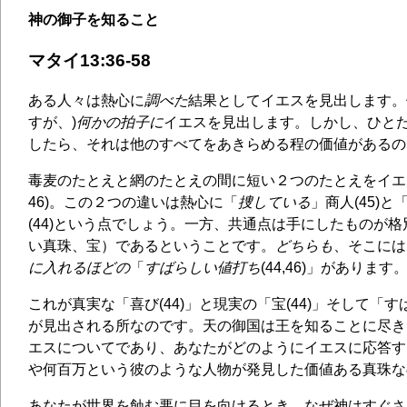
神の御子を知ること
マタイ13:36-58
ある人々は熱心に
調べた
結果としてイエスを見出します。
すが、)
何かの拍子に
イエスを見出します。しかし、ひと
したら、それは他のすべてをあきらめる程の価値があるの
毒麦のたとえと網のたとえの間に短い２つのたとえをイエス
46)。この２つの違いは熱心に「
捜している
」商人(45)と
(44)という点でしょう。一方、共通点は手にしたものが
い真珠、宝）であるということです。
どちらも
、そこには
に入れるほどの
「
すばらしい値打ち
(44,46)」があります
これが真実な「喜び(44)」と現実の「宝(44)」そして「すば
が見出される所なのです。天の御国は王を知ることに尽き
エスについてであり、あなたがどのようにイエスに応答す
や何百万という彼のような人物が発見した価値ある真珠な
あなたが世界を蝕む悪に目を向けるとき、なぜ神はすぐさ