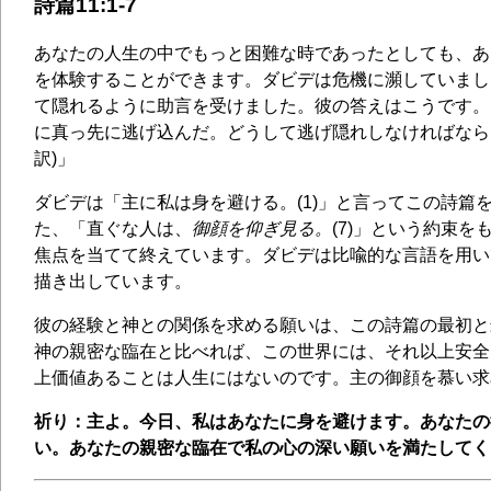
詩篇11:1-7
あなたの人生の中でもっと困難な時であったとしても、あ
を体験することができます。ダビデは危機に瀕していまし
て隠れるように助言を受けました。彼の答えはこうです。
に真っ先に逃げ込んだ。どうして逃げ隠れしなければならない
訳)」
ダビデは「主に私は身を避ける。(1)」と言ってこの詩篇
た、「直ぐな人は、
御顔を仰ぎ見る。
(7)」という約束
焦点を当てて終えています。ダビデは比喩的な言語を用い
描き出しています。
彼の経験と神との関係を求める願いは、この詩篇の最初と
神の親密な臨在と比べれば、この世界には、それ以上安全
上価値あることは人生にはないのです。主の御顔を慕い求
祈り：主よ。今日、私はあなたに身を避けます。あなたの
い。あなたの親密な臨在で私の心の深い願いを満たしてく