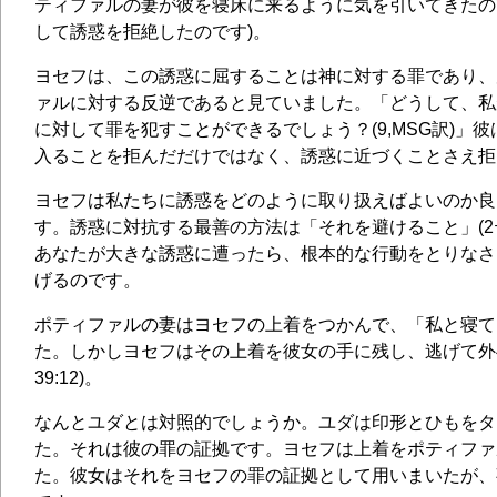
ティファルの妻が彼を寝床に来るように気を引いてきたの
して誘惑を拒絶したのです)。
ヨセフは、この誘惑に屈することは神に対する罪であり、
ァルに対する反逆であると見ていました。「どうして、私
に対して罪を犯すことができるでしょう？(9,MSG訳)」
入ることを拒んだだけではなく、誘惑に近づくことさえ拒ん
ヨセフは私たちに誘惑をどのように取り扱えばよいのか良
す。誘惑に対抗する最善の方法は「それを避けること」(2テ
あなたが大きな誘惑に遭ったら、根本的な行動をとりなさ
げるのです。
ポティファルの妻はヨセフの上着をつかんで、「私と寝て
た。しかしヨセフはその上着を彼女の手に残し、逃げて外
39:12)。
なんとユダとは対照的でしょうか。ユダは印形とひもをタ
た。それは彼の罪の証拠です。ヨセフは上着をポティファ
た。彼女はそれをヨセフの罪の証拠として用いまいたが、