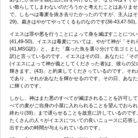
い散らしてしまわないのだろうかと考えたことはありませ
で、しもべは毒麦を抜き去りたかったのですが、主人はそれ
29)。裁きはやがてやってくるものなのです(36-43,47-50)
イエスは罪や悪を行うことによって身を滅ぼすことについ
(41,49-50)。イエスは毒麦については、やがて神が「そ
(41,MSG訳)」と、また「腐った魚を選り分けて生ゴミとして捨
訳)と言っているのです。イエスはその日、あなたに「そ
(イエスによって神が義としてくださった者)は、彼らの父
輝きます。(43)」と約束してくださっているのです。そ
であり、それがあなたを輝かせるのです。その日、あなた
に輝くのです。
しかし、神はまた悪のすべてが滅ぼされることを許可して
べての麦がご自身の小屋に入れられることを望んでおられ
終わり(39)」まで遅らせることを故意に許しているので
たくさんの人々がイエスについての良いニュースに応答し
出すための時間が与えられているのです。