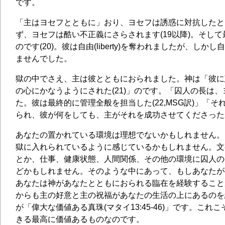
です。
「主はヨセフとともに」おり、ヨセフは誘惑に対抗したと
ず、ヨセフは酷い不正義にさらされます(19以降)。そし
のです(20)。彼は自由(liberty)を奪われましたが、しかし自由
ませんでした。
獄の中でさえ、主は彼とともにおられました。神は「彼に
の心にかなうようにされた(21)」のです。「囚人の長は
た。彼は最終的に管理全般を担当した(22,MSG訳)」「
られ、彼が何をしても、主がそれを成功させてくださったか
あなたの置かれている環境は理想でないかもしれません。
獄に入れられているように感じているかもしれません。文
とか、仕事、健康状態、人間関係、その他の環境に囚人の
どかもしれません。そのような中にあって、もしあなたが
あなたは神があなたとともにおられる臨在を経験すること
からも主の好意と主の祝福があなたの生活の上にあるのを
が「偉大な価値ある真珠(マタイ13:45-46)」です。これ
きる最高に価値あるものなのです。