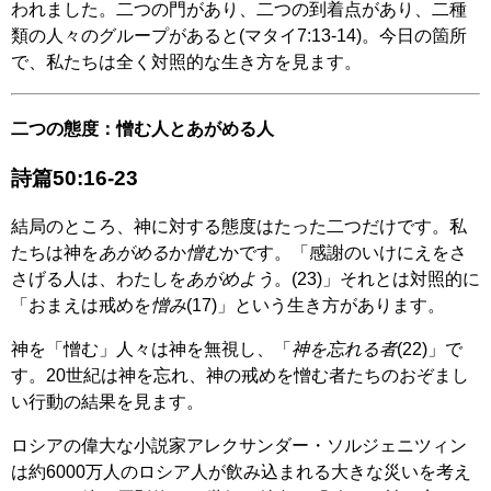
われました。二つの門があり、二つの到着点があり、二種
類の人々のグループがあると(マタイ7:13-14)。今日の箇所
で、私たちは全く対照的な生き方を見ます。
二つの態度：憎む人とあがめる人
詩篇50:16-23
結局のところ、神に対する態度はたった二つだけです。私
たちは神を
あがめる
か
憎む
かです。「感謝のいけにえをさ
さげる人は、わたしを
あがめよう
。(23)」それとは対照的に
「おまえは戒めを
憎み
(17)」という生き方があります。
神を「憎む」人々は神を無視し、「
神を忘れる者
(22)」で
す。20世紀は神を忘れ、神の戒めを憎む者たちのおぞまし
い行動の結果を見ます。
ロシアの偉大な小説家アレクサンダー・ソルジェニツィン
は約6000万人のロシア人が飲み込まれる大きな災いを考え