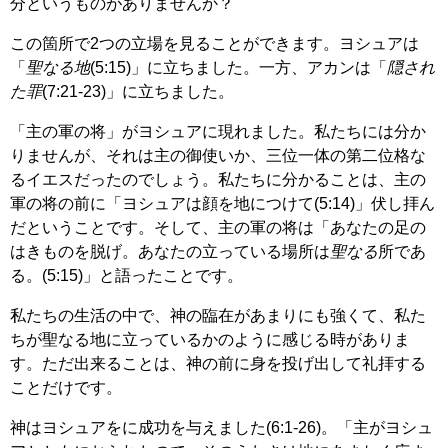
分というものがありませんか？
この箇所で2つの立場を見ることができます。ヨシュアは
「
聖なる地
(5:15)」に立ちました。一方、アカンは「
隠され
た罪
(7:21-23)」に立ちました。
「主の軍の将」がヨシュアに現れました。私たちには分か
りませんが、それは主の御使いか、三位一体の第二位格な
るイエスだったのでしょう。私たちに分かることは、主の
軍の将の前に「ヨシュアは顔を地につけて(5:14)」伏し拝ん
だということです。そして、主の軍の将は「あなたの足の
はきものを脱げ。あなたの立っている場所は
聖なる
所であ
る。(5:15)」と語ったことです。
私たちの生活の中で、神の臨在があまりにも強くて、私た
ちが聖なる地に立っているかのように感じる時がありま
す。ただ出来ることは、神の前に身を投げ出して礼拝する
ことだけです。
神はヨシュアをに成功を与えました(6:1-26)。「主がヨシュ