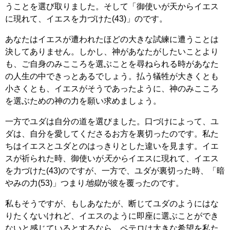
うことを選び取りました。そして「御使いが天からイエス
に現れて、イエスを力づけた(43)」のです。
あなたはイエスが遭われたほどの大きな試練に遭うことは
決してありません。しかし、神があなたがしたいことより
も、ご自身のみこころを選ぶことを尋ねられる時があなた
の人生の中できっとあるでしょう。払う犠牲が大きくとも
小さくとも、イエスがそうであったように、神のみこころ
を選ぶための神の力を願い求めましょう。
一方でユダは自分の道を選びました。口づけによって、ユ
ダは、自分を愛してくださるお方を裏切ったのです。私た
ちはイエスとユダとのはっきりとした違いを見ます。イエ
スが祈られた時、御使いが
天から
イエスに現れて、イエス
を力づけた(43)のですが、一方で、ユダが裏切った時、「暗
やみの力(53)」つまり
地獄
が彼を覆ったのです。
私もそうですが、もしあなたが、断じてユダのようにはな
りたくないけれど、イエスのように即座に選ぶことができ
ないと感じているとするなら、ペテロは大きな希望を私た