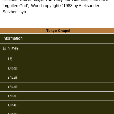
forgotten God’, World copyright ©1983 by Aleksander
Solzhenitsyn
Tokyo Chapel
Information
日々の糧
1月
1月10日
1月11日
1月12日
1月13日
1月14日