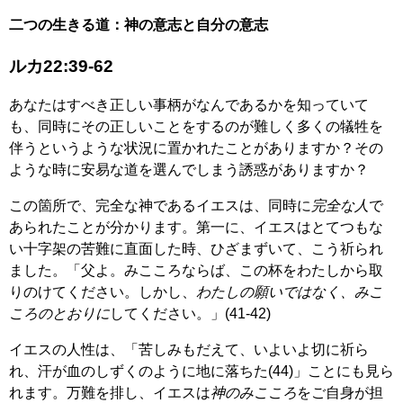
二つの生きる道：神の意志と自分の意志
ルカ22:39-62
あなたはすべき正しい事柄がなんであるかを知っていて
も、同時にその正しいことをするのが難しく多くの犠牲を
伴うというような状況に置かれたことがありますか？その
ような時に安易な道を選んでしまう誘惑がありますか？
この箇所で、完全な神であるイエスは、同時に
完全な人
で
あられたことが分かります。第一に、イエスはとてつもな
い十字架の苦難に直面した時、ひざまずいて、こう祈られ
ました。「父よ。みこころならば、この杯をわたしから取
りのけてください。しかし、
わたしの願いではなく、みこ
ころのとおりに
してください。」(41-42)
イエスの人性は、「苦しみもだえて、いよいよ切に祈ら
れ、汗が血のしずくのように地に落ちた(44)」ことにも見ら
れます。万難を排し、イエスは
神のみこころ
をご自身が担