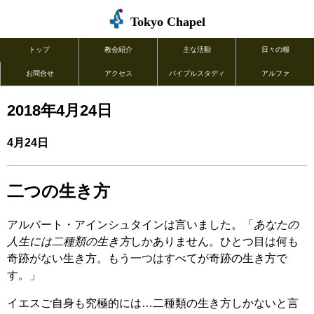
Tokyo Chapel
トップ
教会紹介
主な活動
日々の糧
お問合せ
アクセス
バイブルスタディ
アルファ
2018年4月24日
4月24日
二つの生き方
アルバート・アインシュタインは言いました。「
あなたの
人生には二種類の生き方
しかありません。ひとつ目は何も
奇跡がない生き方。もう一つはすべてが奇跡の生き方で
す。」
イエスご自身も究極的には…二種類の生き方しかないと言