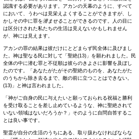
認識する必要があります。アカンの天幕のように、すべて
において、うわべは見栄えよくすることができますが、し
かしその中に罪を
潜ませる
ことができるのです。人の目に
は区分けされた私たちの生活は見えないかもしれません
が、神には見えます。
アカンの罪の結果は彼だけにとどまらず民全体に及びまし
た。神は聖なる民に対して「聖絶(13)」を願われました。民
全体の中に潜む罪と不従順は彼らのきよさに影響を及ぼし
たのです。「あなたがたがその聖絶のものを、あなたがた
のうちから除き去るまで、敵の前に立つことはできない。
(13)」と神は言われました。
「神がご自身の民に与えたいと願っておられる祝福と勝利
を受け取ることを差し止めているような、神に聖絶されて
いない領域はないだろうか？」そのように自問自答するこ
とは良い事です。
聖霊が自分の生活のうちにある、取り扱わなければならな