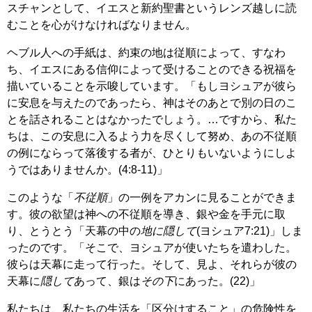
スチャンとして、イエスと新約聖書というレンズ越しに読
むことを心がけなければなりません。
ヘブル人への手紙は、約束の地は従順によって、すなわ
ち、イエスにある信仰によって受けることのできる祝福を
描いていることを示唆しています。「もしヨシュアが彼ら
に安息を与えたのであったら、神はそのあとで別の日のこ
とを話されることはなかったでしょう。…ですから、私た
ちは、この安息に入るよう力を尽くして努め、あの不従順
の例にならって落後する者が、ひとりもいないようにしよ
うではありませんか。(4:8-11)」
このような「
不従順
」の一例をアカンに見ることができま
す。彼の欲望は神への不従順を導き、銀や金を手元に取
り、とうとう「天幕の中の
地に隠して
(ヨシュア7:21)」しま
ったのです。「そこで、ヨシュアが使いたちを遣わした。
彼らは天幕に走って行った。そして、見よ、それらが彼の
天幕に
隠して
あって、銀は
その下
にあった。(22)」
私たちは、私たちの生活を「区分けすること」の危険性を