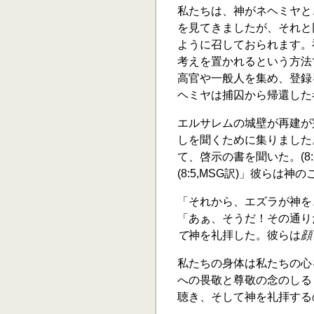
私たちは、神がネヘミヤと
を見てきましたが、それと
ように召しておられます。
考えを置かれるという方法
高官や一般人を集め、登録を
ヘミヤは捕囚から帰還した者
エルサレムの城壁が再建が
しを聞くために集りました
て、啓示の書を聞いた。(8
(8:5,MSG訳)」彼ら
「それから、エズラが神を
「あぁ、そうだ！その通り
て
神を礼拝した。彼らは
顔
私たちの身体は私たちの心
への畏敬と尊敬の念のしる
聴き、そして神を礼拝する