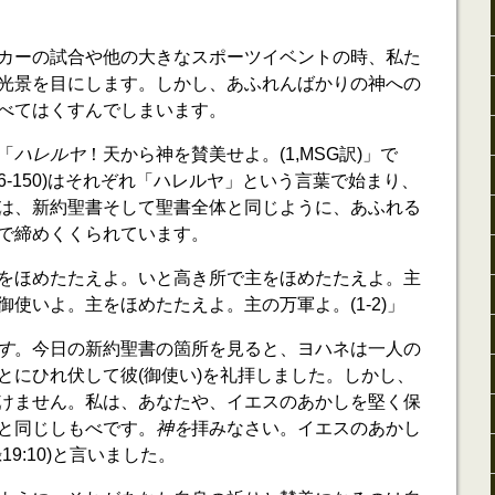
カーの試合や他の大きなスポーツイベントの時、私た
光景を目にします。しかし、あふれんばかりの神への
べてはくすんでしまいます。
「
ハレルヤ
！天から神を賛美せよ。(1,MSG訳)」で
46-150)はそれぞれ「ハレルヤ」という言葉で始まり、
は、新約聖書そして聖書全体と同じように、あふれる
で締めくくられています。
をほめたたえよ。いと高き所で主をほめたたえよ。主
使いよ。主をほめたたえよ。主の万軍よ。(1-2)」
す
。今日の新約聖書の箇所を見ると、ヨハネは一人の
とにひれ伏して彼(御使い)を礼拝しました。しかし、
けません。私は、あなたや、イエスのあかしを堅く保
と同じしもべです。
神を
拝みなさい。イエスのあかし
9:10)と言いました。