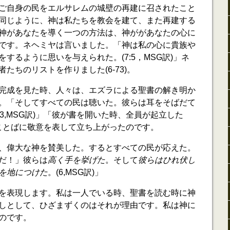
ご自身の民をエルサレムの城壁の再建に召されたこと
同じように、神は私たちを教会を建て、また再建する
神があなたを導く一つの方法は、神ががあなたの心に
です。ネヘミヤは言いました。「神は私の心に貴族や
するように思いを与えられた。(7:5，MSG訳)」ネ
たちのリストを作りました(6-73)。
完成を見た時、人々は、エズラによる聖書の解き明か
。「そしてすべての民は聴いた。彼らは耳をそばだて
:3,MSG訳)」「彼が書を開いた時、全員が起立した
は神のことばに敬意を表して立ち上がったのです。
、偉大な神を賛美した。するとすべての民が応えた。
だ！」彼らは
高く手を挙げた
。そして
彼らはひれ伏し
を地につけた
。(6,MSG訳)」
を表現します。私は一人でいる時、聖書を読む時に神
しとして、ひざまずくのはそれが理由です。私は神に
のです。