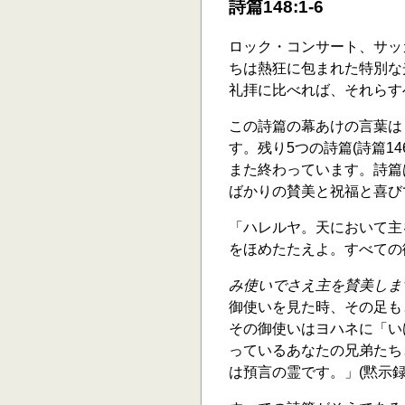
詩篇148:1-6
ロック・コンサート、サッ
ちは熱狂に包まれた特別な
礼拝に比べれば、それらす
この詩篇の幕あけの言葉は
す。残り5つの詩篇(詩篇1
また終わっています。詩篇
ばかりの賛美と祝福と喜び
「ハレルヤ。天において主
をほめたたえよ。すべての御
み使いでさえ主を賛美しま
御使いを見た時、その足も
その御使いはヨハネに「い
っているあなたの兄弟たち
は預言の霊です。」(黙示録1