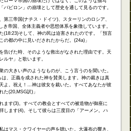
たローマ帝国の崩壊だけではなく、このような描写
「バビロン」の崩壊として歴史を通して見るのです。
、第三帝国(ナチス・ドイツ)、スターリンのロシア、
の悪しき帝国、全体主義者や思想体系を象徴しています。
(18:23)そして、神の民は迫害されたのです。「預言
の都の中に見いだされたからだ。(24a)」
を告げた時、そのような救出がなされた理由です。天
レルヤ」と歌います。
衆の大きい声のようなものが、こう言うのを聞いた。
)」彼らは、正義を成された神を賛美します。神の裁きは真
天よ。祝え！…神は彼女を裁いた。すべてあなたが彼
(20,MSG訳)」
れます(3)。すべての教会とすべての被造物が御座に
拝します(4)。そして彼らは三度目の「アーメン。
ハ
私はマス・クワイヤーの声を聴いた。大瀑布の響き、