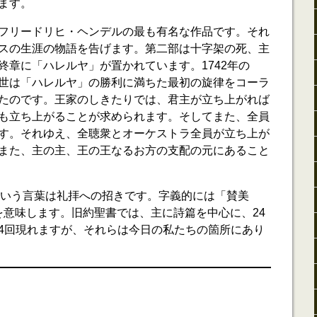
ます。
フリードリヒ・ヘンデルの最も有名な作品です。それ
スの生涯の物語を告げます。第二部は十字架の死、主
終章に「ハレルヤ」が置かれています。1742年の
世は「ハレルヤ」の勝利に満ちた最初の旋律をコーラ
たのです。王家のしきたりでは、君主が立ち上がれば
も立ち上がることが求められます。そしてまた、全員
す。それゆえ、全聴衆とオーケストラ全員が立ち上が
また、主の主、王の王なるお方の支配の元にあること
ah)」という言葉は礼拝への招きです。字義的には「賛美
weh)」を意味します。旧約聖書では、主に詩篇を中心に、24
4回現れますが、それらは今日の私たちの箇所にあり