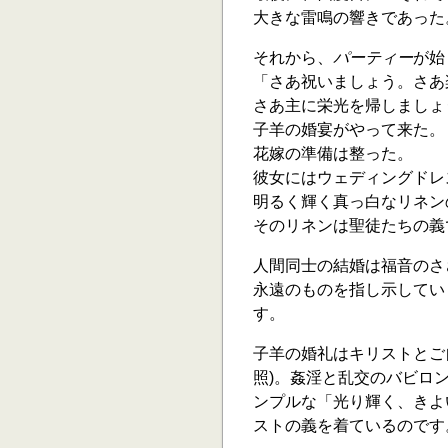
大きな雷鳴の響きであった
それから、
パーティー
が始
「さあ祝いましょう。さあ
さあ主に栄光を帰しましょ
子羊の婚宴がやって来た。
花嫁の準備は整った。
彼女にはウェディングドレ
明るく輝く真っ白なリネン
そのリネンは聖徒たちの義であ
人間同士の結婚は福音のさ
永遠のものを指し示してい
す。
子羊の婚礼はキリストとご自
照)。姦淫と乱交のバビロン
ンプルな「光り輝く、きよい
ストの義を着ているのです