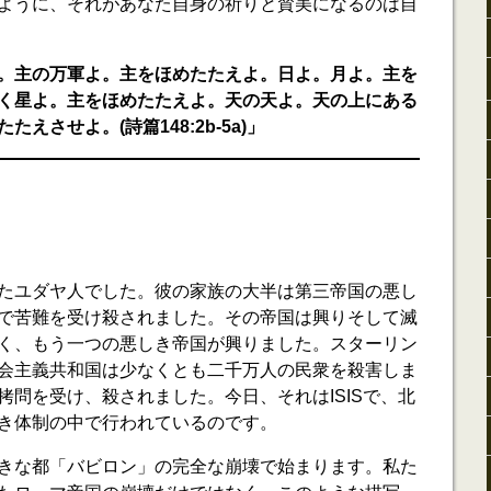
ように、それがあなた自身の祈りと賛美になるのは自
。主の万軍よ。主をほめたたえよ。日よ。月よ。主を
く星よ。主をほめたたえよ。天の天よ。天の上にある
えさせよ。(詩篇148:2b-5a)」
たユダヤ人でした。彼の家族の大半は第三帝国の悪し
で苦難を受け殺されました。その帝国は興りそして滅
く、もう一つの悪しき帝国が興りました。スターリン
会主義共和国は少なくとも二千万人の民衆を殺害しま
拷問を受け、殺されました。今日、それはISISで、北
き体制の中で行われているのです。
きな都「バビロン」の完全な崩壊で始まります。私た