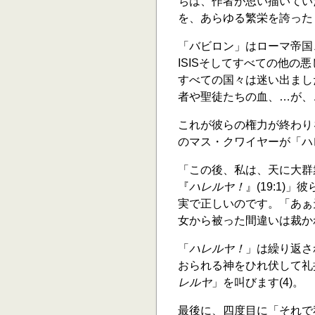
ちは、作者が思い描いてい
を、あらゆる繁栄を誇った
「バビロン」はローマ帝国
ISISそしてすべての他
すべての国々は迷い出ました
者や聖徒たちの血、…が、こ
これが彼らの権力が終わり
のマス・クワイヤーが「ハ
「この後、私は、天に大群
『
ハレルヤ！
』(19:1
実で正しいのです。「あぁ
女から被った間違いは裁かれた
「
ハレルヤ！
」は繰り返さ
おられる神をひれ伏して礼
レルヤ
」を叫びます(4)。
最後に、四度目に「それで