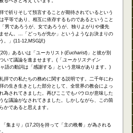
被るべきと考えています。
拝で祈りそして預言することが期待されているという
性別は平等であり、相互に依存するものであるということ
2)。「男であろうが、女であろうが、独りよがりや優先
ません。…「どっちが先か」というようなお決まりの
(11-12,MSG訳)
20)」あるいは「ユーカリスト(
Eucharist
)」と彼が別
ついて議論を進ませます。(「
ユーカリステイン
シャ語の動詞は「感謝する」という意味があります。)
礼拝での私たちの務めに関する説明です。二千年にわ
拝の生き生きとした部分として、全世界の教会によっ
れ為されてきました。再びここでもパウロが意味した
うな議論がなされてきました。しかしながら、この箇
らかであると思えます。
「集まり」(17,20)を持って「主の晩餐」が為される
た。