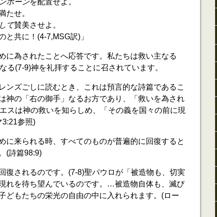
ンボーン
を配置せよ。
満たせ。
して
賛美させよ。
共に！(4-7,MSG訳)」
めに為されたことへ応答です。私たちは救い主なる
裁き主なる(7-9)神を礼拝することに召されています。
レンズごしに読むとき、これは預言的な詩篇であるこ
は神の「右の御手」なるお方であり、「救いを為され
す。イエスは神の救いを知らしめ、「その義を国々の前に現
:21参照)
めに来られる時、すべてのものが普遍的に回復すると
詩篇98:9)
復されるのです。(7-8)聖パウロが「被造物も、切実
現れを待ち望んでいるのです。…被造物自体も、滅び
子どもたちの栄光の自由の中に入れられます。(ロー