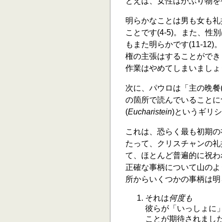
とえば、女性はかぶり物を
明らかなことは男も女も礼
ことです(4-5)。また、
もまた明らかです(11-1
権の主張はすることができ
作業はやめてしまいましょう。」
次に、パウロは「主の晩餐(
の箇所で読んでいることに
(
Eucharistein
)というギリ
これは、恐らく最も初期の
たって、クリスチャンの礼
て、ほとんど普遍的に祝わ
正確な事柄について山のよ
所からいくつかの事柄は明
それは
何度も
彼らが「いっしょに」
ことが期待されまし