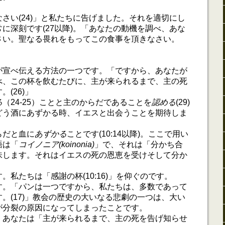
さい(24)」と私たちに告げました。それを適切にし
に深刻です(27以降)。「あなたの動機を調べ、あな
さい。聖なる畏れをもってこの食事を頂きなさい。
が宣べ伝える方法の一つです。「ですから、あなたが
べ、この杯を飲むたびに、主が来られるまで、主の死
(26)」
る
（24-25）ことと主のからだであることを
認める
(29)
どう酒にあずかる時、イエスと出会うことを期待しま
らだと血に
あずかる
ことです(10:14以降)。ここで用い
語は「
コイノニア(koinonia)
」で、それは「分かち合
味します。それはイエスの死の恩恵を受けそして分か
。私たちは「感謝の杯(10:16)」を仰ぐのです。
す。「パンは一つですから、私たちは、多数であって
。(17)」教会の歴史の大いなる悲劇の一つは、大い
が分裂の原因になってしまったことです。
。あなたは「主が来られるまで、主の死を告げ知らせ