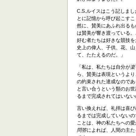
C.S.ルイスはこう記し
とに記憶から呼び起こすこ
然に、賛美にあふれ出るも
は賛美が響き渡っている。
好む者たちは好きな競技を
史上の偉人、子供、花、山
て、たたえるのだ。」
「私は、私たちは自分が
楽
ら、賛美は表現というより
の約束された達成なのであ
と言い合うという類のお世
るまで完成されてはいない
言い換えれば、礼拝は喜び
るまでは完成していないの
ことは、神の私たちへの愛
問答
によれば、人間の主た