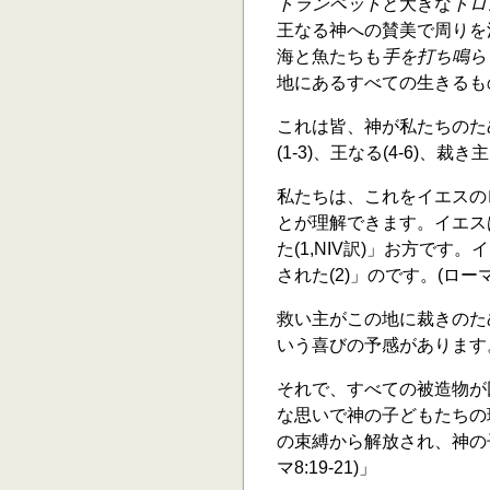
トランペット
と大きな
トロ
王なる神への賛美で周りを
海と魚たちも
手を打ち鳴ら
地にあるすべての生きるものと
これは皆、神が私たちのた
(1-3)、王なる(4-6)、
私たちは、これをイエスの
とが理解できます。イエス
た(1,NIV訳)」お方で
された(2)」のです。(ローマ3
救い主がこの地に裁きのた
いう喜びの予感があります。(
それで、すべての被造物が回
な思いで神の子どもたちの
の束縛から解放され、神の
マ8:19-21)」