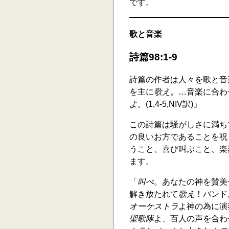
です。
歌と音楽
詩篇98:1-9
詩篇の作者は人々を歌と音
を主に
歌え
。…音楽に合わ
よ
。(1,4-5,NIV訳)」
この詩篇は騒がしさに満ち
の良いお方であることを祝
うこと、喜び叫ぶこと、楽
ます。
「
叫べ
。あなたの神を賛美
解き放たれて
歌え
！バンド
オーケストラ
よ神の為に演
聖歌隊
よ、百人の声を合わ