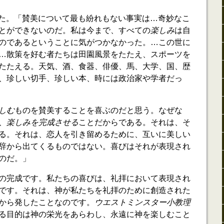
ました。「賛美について最も紛れもない事実は…奇妙なこ
とができないのだ。私は今まで、すべての
楽しみ
は自
のであるということに気がつかなかった。…この世に
…散策を好む者たちは田園風景をたたえ、スポーツを
たたえる。天気、酒、食器、俳優、馬、大学、国、歴
、珍しい切手、珍しい本、時には政治家や学者だっ
しむ
ものを賛美することを喜ぶのだと思う。なぜな
、
楽しみを完成させる
ことだからである。それは、そ
る。それは、恋人を引き留めるために、互いに美しい
辞から出てくるものではない。喜びはそれが表現され
のだ。」
の完成です。私たちの喜びは、礼拝において表現され
です。それは、神が私たちを礼拝のために創造された
から発したことなのです。
ウエストミンスター小教理
る目的は神の栄光をあらわし、永遠に神を楽しむこと