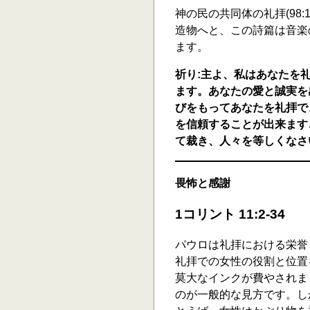
神の民の共同体の礼拝(98:1
造物へと、この詩篇は音楽
ます。
祈り:主よ、私はあなたを
ます。あなたの愛と誠実を
びをもってあなたを礼拝で
を信頼することが出来ます
て裁き、人々を等しくなさ
畏怖と感謝
1コリント 11:2-34
パウロは礼拝における栄誉
礼拝での女性の役割と位置
莫大なインクが費やされま
のが一般的な見方です。し