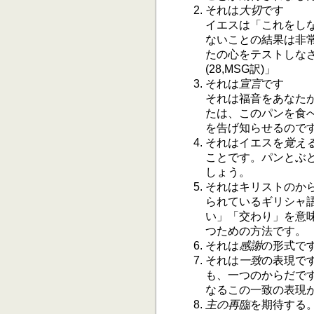
それは
大切
です
イエスは「これをしな
ないことの結果は非常
たの心をテストしな
(28,MSG訳)」
それは
宣言
です
それは福音をあなた
たは、このパンを食
を告げ知らせるのです。
それはイエスを
覚え
ことです。パンとぶ
しょう。
それはキリストのか
られているギリシャ
い」「交わり」を意
つための方法です。
それは
感謝
の形式です
それは
一致
の表現で
も、一つのからだです
なるこの一致の表現
主の再臨
を期待する