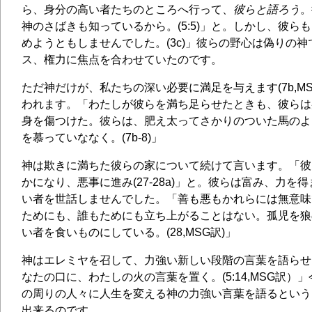
ら、身分の高い者たちのところへ行って、
彼らと語ろう
。
神のさばきも知っているから。(5:5)」と。しかし、彼ら
めようともしませんでした。(3c)」彼らの野心は偽りの
ス、権力に焦点を合わせていたのです。
ただ神だけが、私たちの深い必要に満足を与えます(7b,M
われます。「わたしが彼らを満ち足らせたときも、彼らは
身を傷つけた。彼らは、肥え太ってさかりのついた馬のよ
を慕っていななく。(7b-8)」
神は欺きに満ちた彼らの家について続けて言います。「彼
かになり、悪事に進み(27-28a)」と。彼らは富み、力を
い者を世話しませんでした。「善も悪もかれらには無意味
ためにも、誰もためにも立ち上がることはない。孤児を狼
い者を食いものにしている。(28,MSG訳)」
神はエレミヤを召して、力強い新しい段階の言葉を語らせ
なたの口に、わたしの火の言葉を置く。(5:14,MSG訳）
の周りの人々に人生を変える神の力強い言葉を語るという
出来るのです。