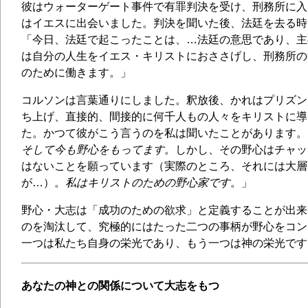
彼はウォーターゲート事件で有罪判決を受け、刑務所に入
はイエスに出会いました。判決を聞いた後、法廷を去る時
「今日、法廷で起こったことは、…法廷の意思であり、主
は自分の人生をイエス・キリストにおささげし、刑務所の
のために働きます。」
コルソンは言葉通りにしました。釈放後、かれはプリズン
ち上げ、直接的、間接的に何千人もの人々をキリストに導
た。かつて彼がこう言うのを私は聞いたことがあります。
そして今も野心をもってます
。しかし、その野心はチャッ
はないことを願っています（実際のところ、それには大層
が…）。
私はキリストのための野心家です
。」
野心・大志は「成功のための欲求」と定義することが出来
のを淘汰して、究極的にはたった二つの事柄が野心をコン
一つは私たち自身の栄光であり、もう一つは神の栄光です
あなたの神との関係について大志をもつ