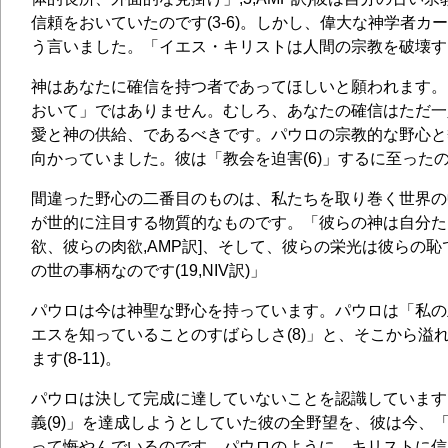
信頼をおいていたのです(3-6)。しかし、偉大な神学者カ
う言いました。「イエス・キリストは人間の宗教を破壊す
神はあなたに確信を持つ者であってほしいと願われます。
おいて」ではありません。むしろ、あなたの確信はただ一
愛と神の供給、であるべきです。パウロの宗教的な野心と
向かっていました。彼は「教会を迫害(6)」するに至った
間違った野心の二番目のものは、私たちを取り巻く世界の
が世的に注目する物質的なものです。「彼らの神は自分た
欲、彼らの肉欲,AMP訳]、そして、彼らの栄光は彼らの
の世の事柄なのです(19,NIV訳)」
パウロは今は神聖な野心を持っています。パウロは「私の
エスを知っていることのすばらしさ(8)」と、そこから溢
ます(8-11)。
パウロは決して完成に達していないことを認識しています
義(9)」を達成しようとしていた彼の全野望を、彼は今、「
って悔やんでいるのです。パウロのように、キリストに信