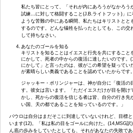
私たち皆にとって、「それが内にあろうがなかろう
試練…に対して格闘すること(J.B.ライトフット)」
ような苦難の中にある瞬間、私たちはキリストとと
するのです。どんな犠牲を払ったとしても、この交
して持ちなさい。
あなたのゴールを知る
キリストを知ることはイエスと行先を共にすること
にかして、死者の中からの復活に達したいのです。(1
にかして」と言ったのは、彼がこの希望を疑ってい
が素晴らしい奥義であることを認めていたからです
ジャッキー・ポリンジャーは、神が自分に「復活の
す。彼女は言います。「ただイエスだけが目を開け
かし、死からの復活を信じる者は皆、自分の行き先
い国、天の都であることを知っているのです。」
パウロは自分はまだそこに到達していないけれど、目標と
います(12)。「私は私の目をゴールに向けた。(14,MSG
ん底の歩みをしていたとしても、それがあなたの失敗であ