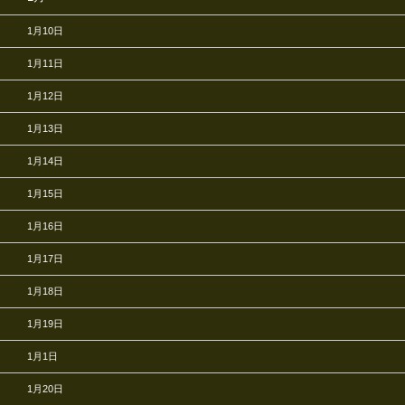
1月10日
1月11日
1月12日
1月13日
1月14日
1月15日
1月16日
1月17日
1月18日
1月19日
1月1日
1月20日