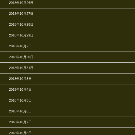
2018年10月26日
2018年10月27日
2018年10月28日
2018年10月29日
2018年10月2日
2018年10月30日
2018年10月31日
2018年10月3日
2018年10月4日
2018年10月5日
2018年10月6日
2018年10月7日
2018年10月8日