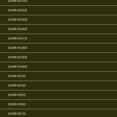
2018年4月23日
2018年4月24日
2018年4月25日
2018年4月26日
2018年4月27日
2018年4月28日
2018年4月29日
2018年4月30日
2018年4月3日
2018年4月4日
2018年4月5日
2018年4月6日
2018年4月7日