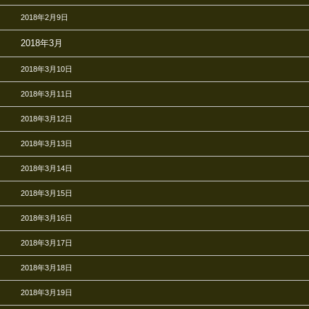
2018年2月9日
2018年3月
2018年3月10日
2018年3月11日
2018年3月12日
2018年3月13日
2018年3月14日
2018年3月15日
2018年3月16日
2018年3月17日
2018年3月18日
2018年3月19日