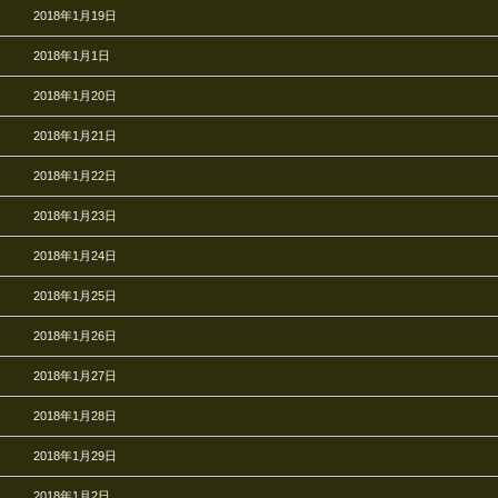
2018年1月19日
2018年1月1日
2018年1月20日
2018年1月21日
2018年1月22日
2018年1月23日
2018年1月24日
2018年1月25日
2018年1月26日
2018年1月27日
2018年1月28日
2018年1月29日
2018年1月2日