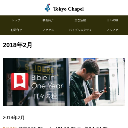
Tokyo Chapel
トップ
教会紹介
主な活動
日々の糧
お問合せ
アクセス
バイブルスタディ
アルファ
2018年2月
2018年2月