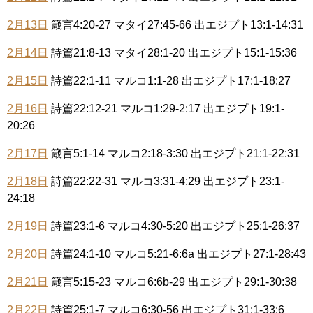
2月13日
箴言4:20-27 マタイ27:45-66 出エジプト13:1-14:31
2月14日
詩篇21:8-13 マタイ28:1-20 出エジプト15:1-15:36
2月15日
詩篇22:1-11 マルコ1:1-28 出エジプト17:1-18:27
2月16日
詩篇22:12-21 マルコ1:29-2:17 出エジプト19:1-
20:26
2月17日
箴言5:1-14 マルコ2:18-3:30 出エジプト21:1-22:31
2月18日
詩篇22:22-31 マルコ3:31-4:29 出エジプト23:1-
24:18
2月19日
詩篇23:1-6 マルコ4:30-5:20 出エジプト25:1-26:37
2月20日
詩篇24:1-10 マルコ5:21-6:6a 出エジプト27:1-28:43
2月21日
箴言5:15-23 マルコ6:6b-29 出エジプト29:1-30:38
2月22日
詩篇25:1-7 マルコ6:30-56 出エジプト31:1-33:6