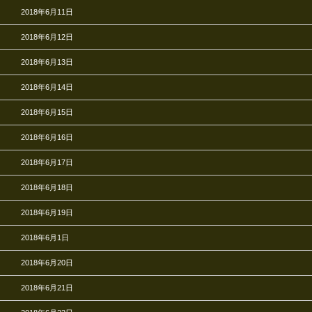
2018年6月11日
2018年6月12日
2018年6月13日
2018年6月14日
2018年6月15日
2018年6月16日
2018年6月17日
2018年6月18日
2018年6月19日
2018年6月1日
2018年6月20日
2018年6月21日