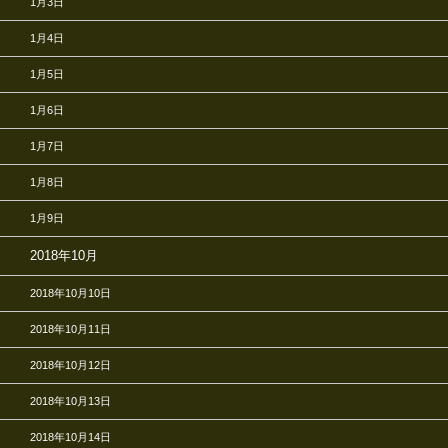
1月3日
1月4日
1月5日
1月6日
1月7日
1月8日
1月9日
2018年10月
2018年10月10日
2018年10月11日
2018年10月12日
2018年10月13日
2018年10月14日