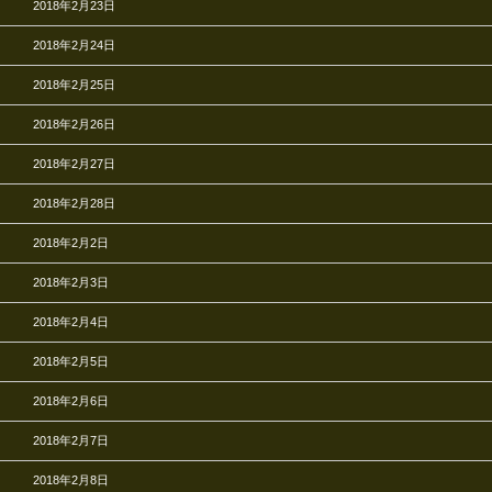
2018年2月23日
2018年2月24日
2018年2月25日
2018年2月26日
2018年2月27日
2018年2月28日
2018年2月2日
2018年2月3日
2018年2月4日
2018年2月5日
2018年2月6日
2018年2月7日
2018年2月8日