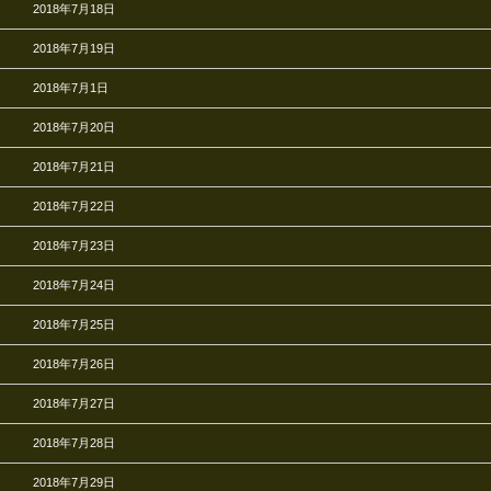
2018年7月18日
2018年7月19日
2018年7月1日
2018年7月20日
2018年7月21日
2018年7月22日
2018年7月23日
2018年7月24日
2018年7月25日
2018年7月26日
2018年7月27日
2018年7月28日
2018年7月29日