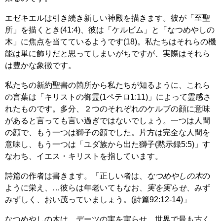
エゼキエルは引き続き新しい神殿を描きます。彼が「至聖
所」を描くとき(41:4)、彼は「ケルビム」と「なつめやしの
木」に焦点を当てているようです(18)。私たちはそれらの機
能は単に飾りだと思ってしまいがちですが、実際はそれら
は豊かな象徴です。
私たちの新約聖書の箇所から私たちが知るように、これら
の言葉は「キリストの御霊(1ペテロ1:11)」によって霊感さ
れたものです。多分、２つのそれぞれのケルブの顔に意味
があると言っても言い過ぎではないでしょう。一つは人間
の顔で、もう一つは獅子の顔でした。片方は完全な人間を
意味し、もう一つは「ユダ族から出た獅子(黙示録5:5)」す
なわち、イエス・キリストを指しています。
詩篇の作者は書きます。「正しい者は、
なつめやしの木
の
ように栄え、…彼らは年老いてもなお、
実を実らせ
、みず
みずしく、おい茂っていましょう。(詩篇92:12-14)」
なつめやしの木は、デーツの実を実らせ、世界で最も古く