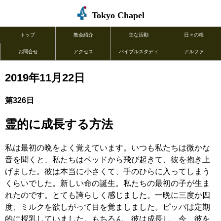
Tokyo Chapel
トップ
教会紹介
主な活動
日々の糧
お問合せ
アクセス
バイブルスタディ
アルファ
2019年11月22日
第326日
霊的に成長する方法
私は最初の晩をよく覚えています。いつも私たちは微かな
音を聞くと、私たちはベッドから飛び起きて、彼を抱き上
げました。彼は本当に小さくて、手のひらに入ってしまう
くらいでした。新しい命の誕生。私たちの最初の子が生ま
れたのです。とても誇らしく感じました。一晩に三度か四
度、ミルクを欲しがって目を覚ましました。ピッパは定期
的に授乳していました。もちろん、彼は成長し、今、彼を