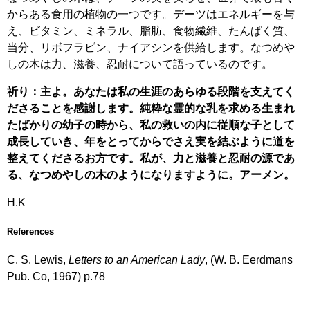
からある食用の植物の一つです。デーツはエネルギーを与
え、ビタミン、ミネラル、脂肪、食物繊維、たんぱく質、
当分、リボフラビン、ナイアシンを供給します。なつめや
しの木は力、滋養、忍耐について語っているのです。
祈り：主よ。あなたは私の生涯のあらゆる段階を支えてく
ださることを感謝します。純粋な霊的な乳を求める生まれ
たばかりの幼子の時から、私の救いの内に従順な子として
成長していき、年をとってからでさえ実を結ぶように道を
整えてくださるお方です。私が、力と滋養と忍耐の源であ
る、なつめやしの木のようになりますように。アーメン。
H.K
References
C. S. Lewis,
Letters to an American Lady
, (W. B. Eerdmans
Pub. Co, 1967) p.78