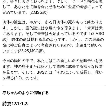
方、各々に向けておられます。そして、
イエスの犠牲
を通
して、あなたを従順を保たせるために
聖霊の働き
によって
定めています。(2,MSG訳)」
肉体の誕生は、やがて、ある日肉体の死をもって終わりま
す。しかし、霊的誕生は永遠の命を導きます。「未来は天
にあります。そして未来は今始まっているのです！(3,MSG
訳)」肉体の命は枯れる草のようです。しかし、この最新の
命は神ご自身によって考案されたもので、永遠まで続いて
いきます(23-25,MSG訳)」
今日の箇所の中で、私たちはこの新しい命の意味合いを見
ます。神の息子または娘として霊的に成長する様々な段階
を見ます。そして、あなたは「それによって成長し、救い
を得る(2:2)」のです。
赤ちゃんのように信頼する
詩篇131:1-3