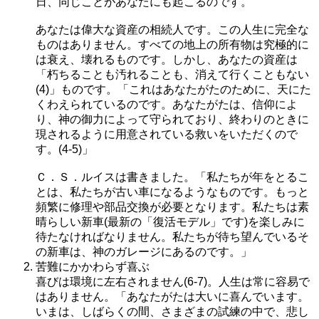
日、同じことがあなたにも起こるのです。
あなたは偉大な資産の相続人です。この人生に完全な
ものはありません。すべての地上の所有物は究極的に
は衰え、壊れるものです。しかし、あなたの資産は
「朽ちることも汚れることも、消えて行くこともない
(4)」ものです。「これはあなたがたのために、天にた
くわえられているのです。あなたがたは、信仰によ
り、神の御力によって守られており、終わりのときに
現されるように用意されている救いをいただくので
す。(4-5)」
Ｃ．Ｓ．ルイスは書きました。「私たちが年をとるこ
とは、私たちが古い車になるようなものです。もっと
頻繁に修理や部品交換が必要となります。私たちは素
晴らしい新車(最新の「復活モデル」です)を楽しみに
待たなければなりません。私たちが待ち望んでいるそ
の新車は、神のガレージにあるのです。」
苦難にかかわらず喜ぶ
喜びは環境に左右されません(6-7)。人生は常に容易で
はありません。「あなたがたは大いに喜んでいます。
いまは、しばらくの間、さまざまの試練の中で、悲し