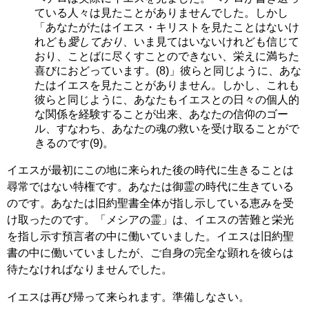
ている人々は見たことがありませんでした。しかし
「あなたがたはイエス・キリストを見たことはないけ
れども
愛しており
、いま見てはいないけれども信じて
おり、ことばに尽くすことのできない、栄えに満ちた
喜びにおどっています。(8)」彼らと同じように、あな
たはイエスを見たことがありません。しかし、これも
彼らと同じように、あなたもイエスとの日々の個人的
な関係を経験することが出来、あなたの信仰のゴー
ル、すなわち、あなたの魂の救いを受け取ることがで
きるのです(9)。
イエスが最初にこの地に来られた後の時代に生きることは
尋常ではない特権です。あなたは御霊の時代に生きている
のです。あなたは旧約聖書全体が指し示している恵みを受
け取ったのです。「メシアの霊」は、イエスの苦難と栄光
を指し示す預言者の中に働いていました。イエスは旧約聖
書の中に働いていましたが、ご自身の完全な顕れを彼らは
待たなければなりませんでした。
イエスは再び帰って来られます。準備しなさい。