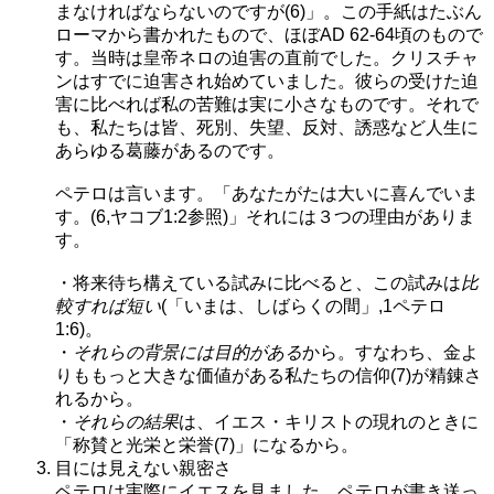
まなければならないのですが(6)」。この手紙はたぶん
ローマから書かれたもので、ほぼAD 62-64頃のもので
す。当時は皇帝ネロの迫害の直前でした。クリスチャ
ンはすでに迫害され始めていました。彼らの受けた迫
害に比べれば私の苦難は実に小さなものです。それで
も、私たちは皆、死別、失望、反対、誘惑など人生に
あらゆる葛藤があるのです。
ペテロは言います。「あなたがたは大いに喜んでいま
す。(6,ヤコブ1:2参照)」それには３つの理由がありま
す。
・将来待ち構えている試みに比べると、この試みは
比
較すれば短い
(「いまは、しばらくの間」,1ペテロ
1:6)。
・
それらの背景には目的がある
から。すなわち、金よ
りももっと大きな価値がある私たちの信仰(7)が精錬さ
れるから。
・
それらの結果
は、イエス・キリストの現れのときに
「称賛と光栄と栄誉(7)」になるから。
目には見えない親密さ
ペテロは実際にイエスを見ました。ペテロが書き送っ