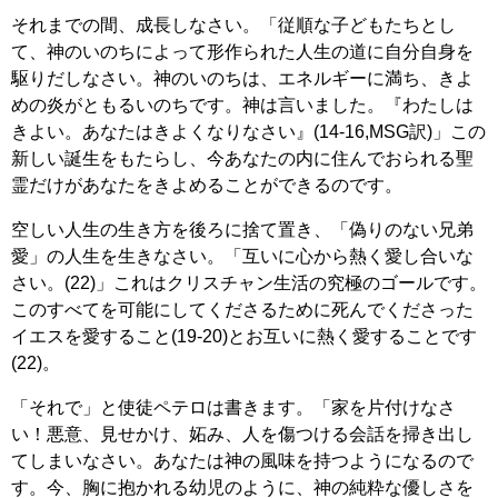
それまでの間、成長しなさい。「従順な子どもたちとし
て、神のいのちによって形作られた人生の道に自分自身を
駆りだしなさい。神のいのちは、エネルギーに満ち、きよ
めの炎がともるいのちです。神は言いました。『わたしは
きよい。あなたはきよくなりなさい』(14-16,MSG訳)」この
新しい誕生をもたらし、今あなたの内に住んでおられる聖
霊だけがあなたをきよめることができるのです。
空しい人生の生き方を後ろに捨て置き、「偽りのない兄弟
愛」の人生を生きなさい。「互いに心から熱く愛し合いな
さい。(22)」これはクリスチャン生活の究極のゴールです。
このすべてを可能にしてくださるために死んでくださった
イエスを愛すること(19-20)とお互いに熱く愛することです
(22)。
「それで」と使徒ペテロは書きます。「家を片付けなさ
い！悪意、見せかけ、妬み、人を傷つける会話を掃き出し
てしまいなさい。あなたは神の風味を持つようになるので
す。今、胸に抱かれる幼児のように、神の純粋な優しさを