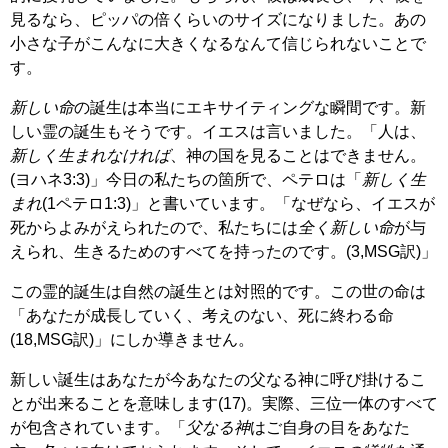
見るなら、ピッパの倍くらいのサイズになりました。あの
小さな子がこんなに大きくなるなんて信じられないことで
す。
新しい命
の誕生は本当にエキサイティングな瞬間です。新
しい霊の誕生もそうです。イエスは言いました。「人は、
新しく生まれなければ
、神の国を見ることはできません。
(ヨハネ3:3)」今日の私たちの箇所で、ペテロは「
新しく生
まれ
(1ペテロ1:3)」と書いています。「なぜなら、イエスが
死からよみがえられたので、私たちには
全く新しい命
が与
えられ、生きるためのすべてを持ったのです。(3,MSG訳)」
この霊的誕生は自然の誕生とは対照的です。この世の命は
「あなたが成長していく、考えのない、死に終わる命
(18,MSG訳)」にしか導きません。
新しい誕生はあなたが今あなたの父なる神に呼び掛けるこ
とが出来ることを意味します(17)。実際、三位一体のすべて
が包含されています。「
父なる神
はご自身の目をあなた