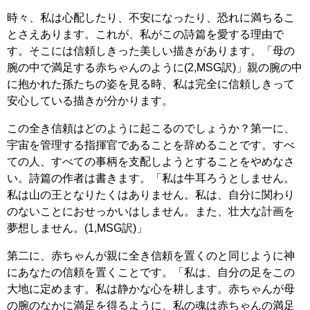
時々、私は心配したり、不安になったり、恐れに満ちるこ
とさえあります。これが、私がこの詩篇を愛する理由で
す。そこには信頼しきった美しい描きがあります。「母の
腕の中で満足する赤ちゃんのように(2,MSG訳)」親の腕の中
に抱かれた孫たちの姿を見る時、私は完全に信頼しきって
安心している描きが分かります。
この全き信頼はどのように起こるのでしょうか？第一に、
宇宙を管理する指揮官であることを辞めることです。すべ
ての人、すべての事柄を支配しようとすることをやめなさ
い。詩篇の作者は書きます。「私は牛耳ろうとしません。
私は山の王となりたくはありません。私は、自分に関わり
のないことにおせっかいはしません。また、壮大な計画を
夢想しません。(1,MSG訳)」
第二に、赤ちゃんが親に全き信頼を置くのと同じように神
にあなたの信頼を置くことです。「私は、自分の足をこの
大地に定めます。私は静かな心を耕します。赤ちゃんが母
の腕のなかに満足を得るように、私の魂は赤ちゃんの満足