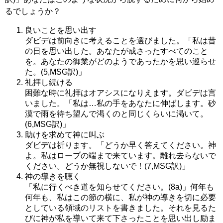
るでしょうか？
良いことを思い出す
ダビデは前向きに考えることを選びました。「私は昔
の日を思い出した。あなたが成さったすべてのこと
を。あなたの御業がどのようであったかを思い巡らせ
た。(5,MSG訳)」
礼拝し続ける
困難な時に礼拝はオアシスになりえます。ダビデは言
いました。「私は…私の手をあなたに伸ばします。砂
漠で雨を待ち望んで渇くのと同じくらいに渇いて。
(6,MSG訳)」
助けを求めて神に叫ぶ
ダビデは祈ります。「どうか早く答えてください。神
よ。私はロープの端まで来ています。離れ去らないで
ください。どうか無視しないで！(7,MSG訳)」
神の導きを聴く
「私に行くべき道を知らせてください。(8a)」何年も
何年も、私はこの節の横に、私が神の導きを切に必要
としている領域のリストを書きました。それを見るた
びに神が私を導いて来て下さったことを思い出し励ま