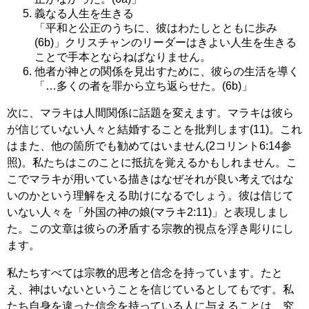
義なる人生を生きる
「平和と公正のうちに、彼はわたしとともに歩み
(6b)」クリスチャンのリーダーはきよい人生を生きる
ことで手本とならねばなりません。
他者が神との関係を見出すために、彼らの生活を導く
「…多くの者を罪から立ち返らせた。(6b)」
次に、マラキは人間関係に話題を変えます。マラキは彼ら
が信じていない人々と結婚することを批判します(11)。これ
はまた、他の箇所でも勧めてはいません(2コリント6:14参
照)。私たちはこのことに抵抗を覚えるかもしれません。こ
こでマラキが用いている描きはなぜそれが良い考えではな
いのかという理解をえる助けになるでしょう。彼は信じて
いない人々を「外国の神の娘(マラキ2:11)」と表現しまし
た。この文章は彼らの矛盾する宗教的視点を浮き彫りにし
ます。
私たちすべては宗教的思考と信念を持っています。たと
え、神はいないということを信じているとしてもです。私
たち自身を違った信念を持っている人に与えることは、究