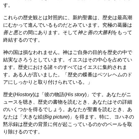
す。
これらの歴史観とは対照的に、新約聖書は、歴史は最高潮
にむかって進んでいるものだとみています。究極の葛藤は
善と悪
との間にあります。そして
神と善の大勝利
をもって
終結するのです。
神の国は損なわれません。神はご自身の目的を歴史の中で
結実なさろうとしています。イエスはその中心を占めてい
ます。歴史における諸々のすべてはイエスに集約されま
す。ある人が言いました。「歴史の蝶番はベツレヘムのド
アにしっかりと取り付けられている。」
歴史(
Hiostory
)は「彼の物語(
His story
)」です。あなたがニ
ュースを聴き、歴史の書物を読むとき、あなたはその詳細
のいくつかを得るでしょう。あなたが聖書を読むとき、あ
なたは「大きな絵(
Big picture
)」を得ます。特に、ヨハネの
黙示録は歴史の背景に何が起こっているのかのベールを取
り除けるのです。