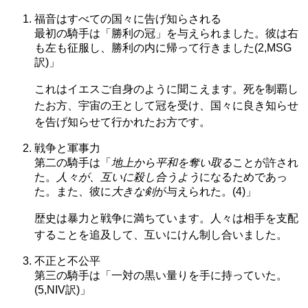
福音はすべての国々に告げ知らされる
最初の騎手は「勝利の冠」を与えられました。彼は右
も左も征服し、勝利の内に帰って行きました(2,MSG
訳)」
これはイエスご自身のように聞こえます。死を制覇し
たお方、宇宙の王として冠を受け、国々に良き知らせ
を告げ知らせて行かれたお方です。
戦争と軍事力
第二の騎手は「
地上から平和を奪い取る
ことが許され
た。
人々が、互いに殺し合うよう
になるためであっ
た。また、彼に
大きな剣
が与えられた。(4)」
歴史は暴力と戦争に満ちています。人々は相手を支配
することを追及して、互いにけん制し合いました。
不正と不公平
第三の騎手は「一対の黒い量りを手に持っていた。
(5,NIV訳)」