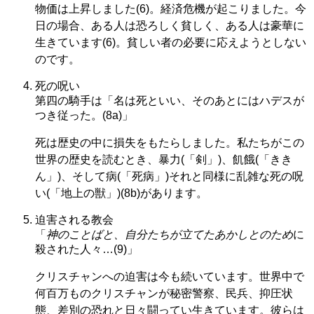
物価は上昇しました(6)。経済危機が起こりました。今
日の場合、ある人は恐ろしく貧しく、ある人は豪華に
生きています(6)。貧しい者の必要に応えようとしない
のです。
死の呪い
第四の騎手は「名は死といい、そのあとにはハデスが
つき従った。(8a)」
死は歴史の中に損失をもたらしました。私たちがこの
世界の歴史を読むとき、暴力(「剣」)、飢餓(「きき
ん」)、そして病(「死病」)それと同様に乱雑な死の呪
い(「地上の獣」)(8b)があります。
迫害される教会
「
神のことばと、自分たちが立てたあかしとのため
に
殺された人々…(9)」
クリスチャンへの迫害は今も続いています。世界中で
何百万ものクリスチャンが秘密警察、民兵、抑圧状
態、差別の恐れと日々闘ってい生きています。彼らは