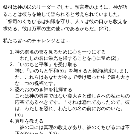
祭司は神の民のリーダーでした。預言者のように、神が語
ることは彼らを通して語られると考えられていました。
「祭司のくちびるは知識を守り、人々は彼の口から教えを
求める。彼は万軍の主の使いであるからだ。(2:7)」
私たち皆へのチャレンジとは…
神の御名の誉を見るために心を一つにする
「わたしの名に栄光を帰することを心に留め(2)」
「いのちと平和」を受け取る
神は「いのちと平和(5)」を与えると契約(約束)しまし
た。これらはあなたが今まで受け取った中で最も大き
な二つの祝福です。
恐れおののき神を礼拝する
これは神の尋常ではない寛大さと優しさへの私たちの
応答であるべきです。「それは恐れであったので、彼
は、わたしを恐れ、わたしの名の前におののいた。
(5)」
真理を教える
「彼の口には真理の教えがあり、彼のくちびるには不
正がなかった。(6a)」