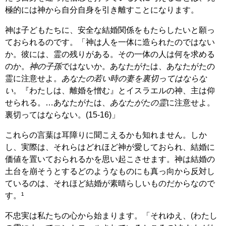
極的には神から自分自身を引き離すことになります。
神は子どもたちに、安全な結婚関係をもたらしたいと願っ
ておられるのです。「神は人を一体に造られたのではない
か。彼には、霊の残りがある。その一体の人は何を求める
のか。
神の子孫
ではないか。あなたがたは、あなたがたの
霊に注意せよ。
あなたの若い時の妻を裏切ってはならな
い
。『わたしは、離婚を憎む』とイスラエルの神、主は仰
せられる。…あなたがたは、
あなたがたの霊
に注意せよ。
裏切ってはならない。(15-16)」
これらの言葉は耳障りに聞こえるかも知れません。しか
し、実際は、それらはどれほど神が愛しておられ、結婚に
価値を置いておられるかを思い起こさせます。神は結婚の
土台を崩そうとするどのようなものにも真っ向から反対し
ているのは、それほど結婚が素晴らしいものだからなので
す。¹
不忠実は私たちの心から始まります。「それゆえ、(わたし