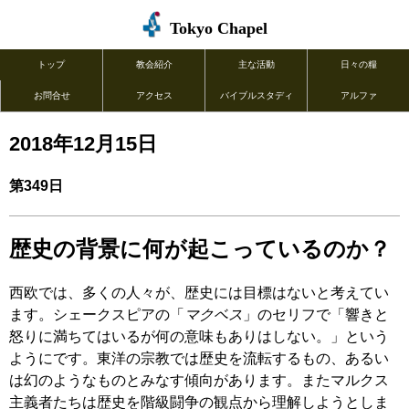
Tokyo Chapel
トップ
教会紹介
主な活動
日々の糧
お問合せ
アクセス
バイブルスタディ
アルファ
2018年12月15日
第349日
歴史の背景に何が起こっているのか？
西欧では、多くの人々が、歴史には目標はないと考えてい
ます。シェークスピアの「
マクベス
」のセリフで「響きと
怒りに満ちてはいるが何の意味もありはしない。」という
ようにです。東洋の宗教では歴史を流転するもの、あるい
は幻のようなものとみなす傾向があります。またマルクス
主義者たちは歴史を階級闘争の観点から理解しようとしま