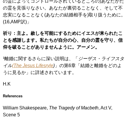
の霊によってコントロールされているところの)あなたがた
の霊を見張りなさい。あなたが裏切ることなく、そして不
忠実になることなく(あなたの結婚相手を)取り扱うために。
(16,AMP訳)」
祈り：主よ。赦しを可能にするためにイエスが来られたこ
とを感謝します。私たちが自分の心、自分の霊を守り、信
仰を破ることがありませんように。アーメン。
¹離婚に関するさらに深い説明は、「
ジーザス・ライフスタ
イル
(The Jesus Lifesryle
)
」の第6章「結婚と離婚をどのよ
うに見るか」に詳述されています。
H.K
References
William Shakespeare,
The Tragedy of Macbeth
, Act V,
Scene 5