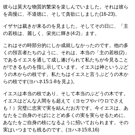
彼らは莫大な物質的繁栄を楽しんでいました。それは彼ら
を高慢に、不道徳に、そして貪欲にしました(16-23)。
イザヤは裁きが来るのを見ました。そしてその日に、「主
の若枝は、麗しく、栄光に輝き(4:2)」ます。
これはその時部分的にしか成就しなかったのです。他の多
くの預言者たちのように、それは、本当の「主の若枝(2)」
であるイエスを通して成し遂げられて私たちが今見ること
ができるものを指し示しています。イエスは神というぶど
うの木からの枝です。私たちはイエスと言うぶどうの木か
らの枝です(ヨハネ15:1-8を見よ)。
イエスは本当の枝であり、そして本当のぶどうの木です。
イエスはどんな人間をも超えて（ヨセフやパウロでさえ
も！）完璧に忠実で実を結んだお方です。今イエスは、あ
なたをご自身のそばにとどめ多くの実を実らせるために、
あなたをご自身の枝になるように招いておられます。その
実はいつまでも残るのです。(ヨハネ15:8,16)