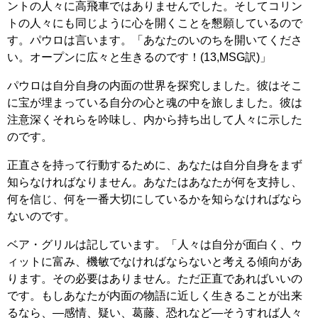
ントの人々に高飛車ではありませんでした。そしてコリン
トの人々にも同じように心を開くことを懇願しているので
す。パウロは言います。「あなたのいのちを開いてくださ
い。オープンに広々と生きるのです！(13,MSG訳)」
パウロは自分自身の内面の世界を探究しました。彼はそこ
に宝が埋まっている自分の心と魂の中を旅しました。彼は
注意深くそれらを吟味し、内から持ち出して人々に示した
のです。
正直さを持って行動するために、あなたは自分自身をまず
知らなければなりません。あなたはあなたが何を支持し、
何を信じ、何を一番大切にしているかを知らなければなら
ないのです。
ベア・グリルは記しています。「人々は自分が面白く、ウ
ィットに富み、機敏でなければならないと考える傾向があ
ります。その必要はありません。ただ正直であればいいの
です。もしあなたが内面の物語に近しく生きることが出来
るなら、―感情、疑い、葛藤、恐れなど―そうすれば人々