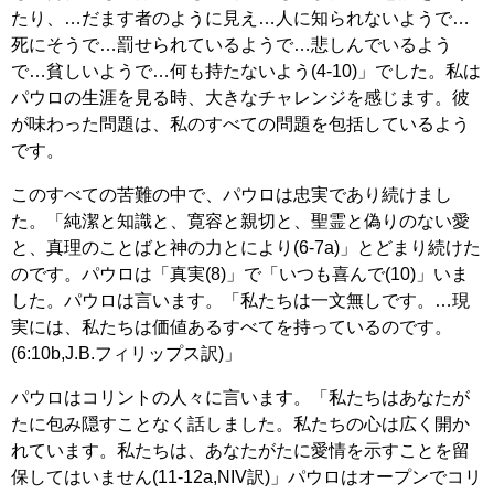
たり、…だます者のように見え…人に知られないようで…
死にそうで…罰せられているようで…悲しんでいるよう
で…貧しいようで…何も持たないよう(4-10)」でした。私は
パウロの生涯を見る時、大きなチャレンジを感じます。彼
が味わった問題は、私のすべての問題を包括しているよう
です。
このすべての苦難の中で、パウロは忠実であり続けまし
た。「純潔と知識と、寛容と親切と、聖霊と偽りのない愛
と、真理のことばと神の力とにより(6-7a)」とどまり続けた
のです。パウロは「真実(8)」で「いつも喜んで(10)」いま
した。パウロは言います。「私たちは一文無しです。…現
実には、私たちは価値あるすべてを持っているのです。
(6:10b,J.B.フィリップス訳)」
パウロはコリントの人々に言います。「私たちはあなたが
たに包み隠すことなく話しました。私たちの心は広く開か
れています。私たちは、あなたがたに愛情を示すことを留
保してはいません(11-12a,NIV訳)」パウロはオープンでコリ