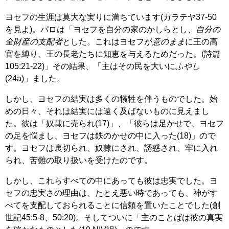
ヨセフの生涯は莫大な実りに満ちています(ガラテヤ37-50
を見よ)。パロは「ヨセフを自分の家のかしらとし、
自分の
全財産の支配者
とした。これはヨセフが
意のまま
に王の高
官を縛り、王の長老たちに知恵を与えるためだった。(詩篇
105:21-22)」その結果、「主はその民を大いに
ふやし
(24a)」ました。
しかし、ヨセフの結実は多くの犠牲を伴うものでした。始
めの日々、それは結実には遠く及ばないものに見えまし
た。彼は「奴隷に売られ(17)」、「彼らは足かせで、ヨセフ
の足を悩まし、ヨセフは鉄のかせの中に入った(18)」ので
す。ヨセフは裏切られ、奴隷にされ、誘惑され、牢に入れ
られ、苦難の取り扱いを受けたのです。
しかし、これらすべての中にあっても彼は忠実でした。ヨ
セフの忠実さの理由は、たとえ悪い時であっても、神がす
べてを支配しておられることに信頼を置いたことでした(創
世記45:5-8、50:20)。そしてついに「主のことばは彼の真実