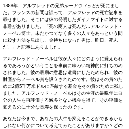
1888年、アルフレッドの兄弟
ルードウィッヒ
が死にまし
た。フランスの新聞は誤って、
アルフレッド
の死亡記事を
載せました。そこには彼の発明したダイナマイトに対する
非難がありました。「死の商人は死んだ…アルフレッド・
ノーベル博士、未だかつてなく多くの人々をあっという間
に殺す方法を見出し、金持ちになった男は、昨日、死ん
だ。」と記事にありました。
アルフレッド・ノーベルは彼が人々にどのように覚えられ
るであろうかということを事前に味わい精神的に打ちのめ
されました。彼の最期の意思は遺書にしたためられ、彼の
財産からノーベル賞を設立されたのです。彼はその賞のた
めに2億5千万米ドルに匹敵する基金をその賞のために残し
ました。アルフレッド・ノーベルはその生涯の最晩年に自
分の人生を再評価する滅多とない機会を得て、その評価を
変えるのに十分な長寿を保ったのです。
あなたは今まで、あなたの人生を変えることができるかも
しれない何かについて考えてみたことがありますか？どの