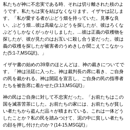
私たちが神に不忠実である時、それは切り離された枝のよ
うです。私たちは実を結ばなくなります。イザヤは記しま
す。「私が愛する者がぶどう畑を持っていた。見事な良
い、ぶどう畑…彼は高級なぶどうを探したが、彼はろくな
ぶどうしかなくがっかりしました。…彼は正義の収穫物を
探したが、彼が見たのはお互いに殺し合う姿だった。彼は
義の収穫を探したが被害者のうめきしか聞こえてこなかっ
た(5:1-7,MSG訳)。」
イザヤ書の始めの39章のほとんどは、神の裁きについてで
す。「神は法廷に入った。神は裁判長の席に着き、ご自身
の民を裁かれる。神は開廷を宣言し、ご自身の民の指導者
たちを被告席に着かせた(3:13,MSG訳)」
神の民はご自身に対して不忠実だった。「お前たちはこの
国を滅茶苦茶にした。お前たちの家には、お前たちが貧し
い者たちから盗んだ品々が積まれている。これは一体どう
したことか？私の民を踏みつけて、泥の中に貧しい者たち
の顔を押し付けたのか？(14-15,MSG訳)」