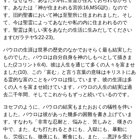
す。なぜなら、あなたの内に聖霊が住んでおられるからで
す。あなたは「神が住まわれる宮(6:16,MSG訳)」なので
す。旧約聖書において神は至聖所に住まわれました。そし
て、今は聖霊によってあなたや私の内に住まわれるので
す。聖霊は美しい実をあなたの生活に生みだしてください
ます(ガラテヤ5:22-23)。
パウロの生涯は世界の歴史のなかでおそらく最も結実した
ものでした。パウロは自分自身を神のしもべとして描きま
した(2コリント6:4)。彼は人生を通じて多くの人々を富ませ
ました(10)、この「富む」と言う言葉の意味はキリストにあ
る霊的な富のことをパウロは指しています。彼の生涯は多
くの人々を富ませ続けています。パウロの人生の結実は過
去二千年間、そしてこれからもずっと続いているのです。
ヨセフのように、パウロの結実もまたおおくの犠牲を伴い
ました。パウロは彼があった幾多の困難を書き上げていま
す。すなわち「非常な忍耐と、悩みと、苦しみと、嘆きの
中で、また、むち打たれるときにも、入獄にも、暴動に
も、労役にも、徹夜にも、断食にも、また、…悪評を受け