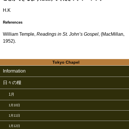
H.K
References
William Temple,
Readings in St. John’s Gospel
, (MacMillan,
1952).
Tokyo Chapel
Information
日々の糧
1月
1月10日
1月11日
1月12日