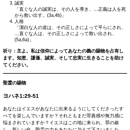
誠実
「直ぐな人の誠実は、その人を導き、…正義は人を死
から救い出す。(3a,4b)」
人格
「潔白な人の道は、その正しさによって平らにされ、
…直ぐな人は、その正しさによって救い出され、
(5a,6a)」
祈り：主よ。私は信仰によってあなたの義の賜物を占有し
ます。知恵、謙遜、誠実、そして忠実に生きることを助け
てください。
聖霊の賜物
ヨハネ1:29-51
あなたはイエスがあなたに出来るようにしてくださったす
べてを楽しんでいますか？それともまだ罪責感や無力感に
悩まされていますか？イエスはこの地に来られ、罪の赦
し、新しい命、聖霊の力をあなたに与えて下さいました。