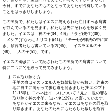
今日、すでにあなたのものとなってあなたが占有している
ことをはっきりしましょう。
この箇所で、私たちはイエスに与えられた注目すべき肩書
が並んでいるのを見ます。私たちは先にそれらを数多く見
ました。イエスは「神の子(34、49)」「ラビ(先生)(38)」
「メシア(すなわちキリスト)(41)」「モーセが律法の中に書
き、預言者たちも書いている方(45)」「イスラエルの王
(49)」「人の子(51)」です。
イエスの
働き
について記されたこの箇所での肩書について
特に二つに的を絞って見てみましょう。
罪を取り除く方
子羊の血はイスラエル人を奴隷状態から救い、約束の
地に自由に向かって歩む道を開きました(出エジプト
11-15章)。ヨハネはイエスについて「見よ、世の罪を
取り除く神の小羊。(ヨハネ1:29)」と言っています。
あなたがイエスに来るなら、イエスはあなたの罪を取
り除きます。あなたのためにもたらした赦しを断言