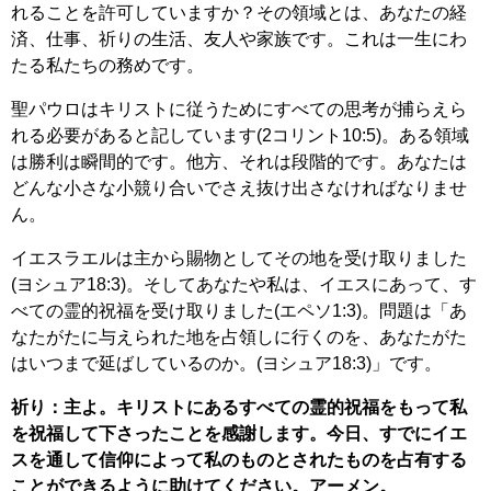
れることを許可していますか？その領域とは、あなたの経
済、仕事、祈りの生活、友人や家族です。これは一生にわ
たる私たちの務めです。
聖パウロはキリストに従うためにすべての思考が捕らえら
れる必要があると記しています(2コリント10:5)。ある領域
は勝利は瞬間的です。他方、それは段階的です。あなたは
どんな小さな小競り合いでさえ抜け出さなければなりませ
ん。
イエスラエルは主から賜物としてその地を受け取りました
(ヨシュア18:3)。そしてあなたや私は、イエスにあって、す
べての霊的祝福を受け取りました(エペソ1:3)。問題は「あ
なたがたに与えられた地を占領しに行くのを、あなたがた
はいつまで延ばしているのか。(ヨシュア18:3)」です。
祈り：主よ。キリストにあるすべての霊的祝福をもって私
を祝福して下さったことを感謝します。今日、すでにイエ
スを通して信仰によって私のものとされたものを占有する
ことができるように助けてください。アーメン。