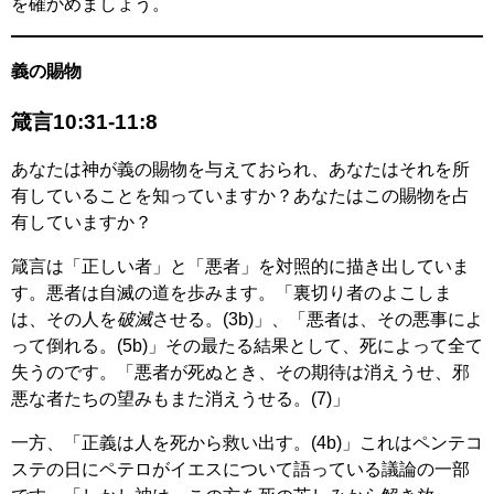
を確かめましょう。
義の賜物
箴言10:31-11:8
あなたは神が義の賜物を与えておられ、あなたはそれを所
有していることを知っていますか？あなたはこの賜物を占
有していますか？
箴言は「正しい者」と「悪者」を対照的に描き出していま
す。悪者は自滅の道を歩みます。「裏切り者のよこしま
は、その人を
破滅
させる。(3b)」、「悪者は、その悪事によ
って倒れる。(5b)」その最たる結果として、死によって全て
失うのです。「悪者が死ぬとき、その期待は消えうせ、邪
悪な者たちの望みもまた消えうせる。(7)」
一方、「正義は人を死から救い出す。(4b)」これはペンテコ
ステの日にペテロがイエスについて語っている議論の一部