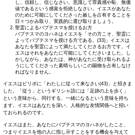
し、信頼し、信じなさい。意識して罪責感や恥、無価
値であるという感覚を拒絶しなさい。イエスがあなた
のために可能にしてくださった赦しを占有することを
日々つかみ取り、実践的に選び取りましょう。
聖霊によるバプテスマを授けるお方
バプテスマのヨハネはイエスを「その方こそ、聖霊に
よってバプテスマを授ける方である。(33)」イエスは
あなたを聖霊によって満たしてくださるお方です。イ
エスはそれをあなたに可能にしてくださいました。し
かしながら、あなたは、神があなたに受け取られるよ
うにしてくださった素晴らしいこの賜物を占有しなけ
ればなりません。
イエスはピリポに「わたしに従って来なさい(43)」と招きま
した。「従う」というギリシャ語には「足跡の上を歩く」
という意味から、同行する、一緒になるという意味を持ち
ます。イエスはあなたを深い、人格的な友情関係へと招い
ておられるのです。
イエスはまた、あなたにバプテスマのヨハネがしたこと、
つまりイエスを他の人に指し示すことをする機会を与えて