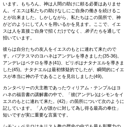
います。もちろん、神は人間の助けに頼る必要はありませ
ん。イエスは私たちの助けなしにご自身の働きを続けるこ
とが出来ました。しかしながら、私たちはこの箇所で、神
がどのようにして人々を用いるかを見ます。ここで、イエ
スは人を直接ご自身で招くだけでなく、
弟子たち
を通して
招いています。
彼らは自分たちの友人をイエスのもとに連れて来たので
す。バプテスマのヨハネはアンデレを導きました(35-36)。
アンデレはペテロを導き(41)、ピリポはナタナエルを導きま
した(45)。ナタナエルは最初懐疑的でしたが、瞬間的にイエ
スが本当に神の子であることを見出しました(49)。
カンタベリーの大主教であったウィリアム・テンプルはヨ
ハネの福音書の講解書の中で、「彼(アンデレ)はシモンをイ
エスのもとに連れて来た。(42)」の箇所について次のように
記しています。「人が誰かに対して為し得る最高の奉仕」
短いですが実に重要な言葉です。
シモン・ペテロはキリスト教の歴史の中でも最も影響力の