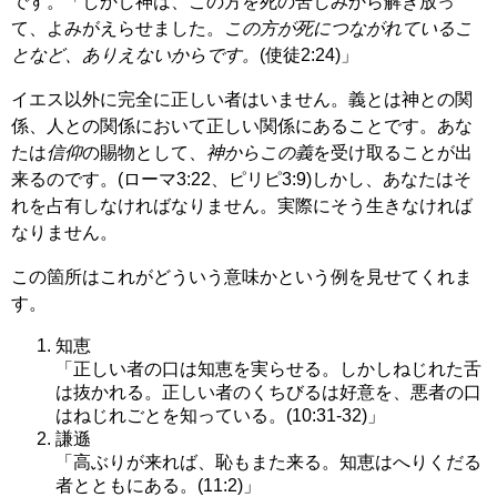
です。「しかし神は、この方を死の苦しみから解き放っ
て、よみがえらせました。
この方が死につながれているこ
となど、ありえないからです。
(使徒2:24)」
イエス以外に完全に正しい者はいません。義とは神との関
係、人との関係において正しい関係にあることです。あな
たは
信仰
の賜物として、
神からこの義
を受け取ることが出
来るのです。(ローマ3:22、ピリピ3:9)しかし、あなたはそ
れを占有しなければなりません。実際にそう生きなければ
なりません。
この箇所はこれがどういう意味かという例を見せてくれま
す。
知恵
「正しい者の口は知恵を実らせる。しかしねじれた舌
は抜かれる。正しい者のくちびるは好意を、悪者の口
はねじれごとを知っている。(10:31-32)」
謙遜
「高ぶりが来れば、恥もまた来る。知恵はへりくだる
者とともにある。(11:2)」