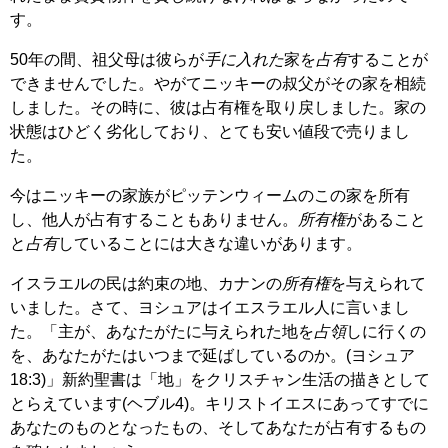
す。
50年の間、祖父母は彼らが
手に入れた
家を
占有
することが
できませんでした。やがてニッキーの叔父がその家を相続
しました。その時に、彼は占有権を取り戻しました。家の
状態はひどく劣化しており、とても安い値段で売りまし
た。
今はニッキーの家族がピッテンウィームのこの家を所有
し、他人が占有することもありません。
所有権
があること
と
占有
していることには大きな違いがあります。
イスラエルの民は約束の地、カナンの
所有権
を与えられて
いました。さて、ヨシュアはイエスラエル人に言いまし
た。「主が、あなたがたに与えられた地を
占領
しに行くの
を、あなたがたはいつまで延ばしているのか。(ヨシュア
18:3)」新約聖書は「地」をクリスチャン生活の描きとして
とらえています(ヘブル4)。キリストイエスにあってすでに
あなたのものとなったもの、そしてあなたが占有するもの