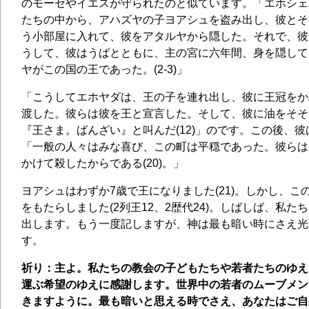
のモーセやイエスが守られたのと似ています。「エホシェ
たちの中から、アハズヤの子ヨアシュを盗み出し、彼とそ
う小部屋に入れて、彼をアタルヤから隠した。それで、彼
うして、彼はうばとともに、主の宮に六年間、身を隠して
ヤがこの国の王であった。(2-3)」
「こうしてエホヤダは、王の子を連れ出し、彼に王冠をか
渡した。彼らは彼を王と宣言した。そして、彼に油をそそ
『王さま。ばんざい』と叫んだ(12)」のです。この後、彼は
「一般の人々はみな喜び、この町は平穏であった。彼らは
かけて殺したからである(20)。」
ヨアシュはわずか7歳で王になりました(21)。しかし、こ
をもたらしました(2列王12、2歴代24)。しばしば、私
出します。もう一度記しますが、神は最も暗い時にさえ光
す。
祈り：主よ。私たちの教会の子どもたちや若者たちのゆえ
運ぶ希望のゆえに感謝します。世界中の若者のムーブメン
きますように。最も暗いと思える時でさえ、あなたはご自