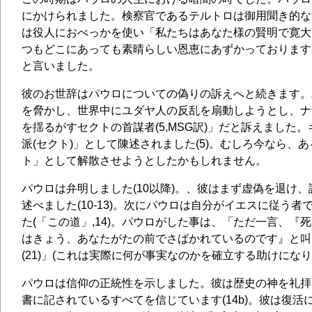
にかけられました。検察官であるテルトロは御用聞き的な
は役人におべっかを使い「私たちはあなた様の賢明で寛大
つもどこにあっても素晴らしい恩恵にあずかっております。(使
と言いました。
彼のお世辞はパウロについての偽りの訴えへと続きます。
を脅かし、世界中にユダヤ人の反乱を扇動しようとし、ナ
を揺るがすセクトの首謀者(5,MSG訳)」だと訴えました
派(セクト)」として陳述されました(5)。むしろ今なら、
ト」として解散させようとしたかもしれません。
パウロは弁明しました(10以降)。、彼はまず虚偽を退け
述べました(10-13)。次にパウロは自分がイエスに従う
た(「この道」,14)。パウロがした事は、「ただ一言、『
はきょう、あなたがたの前でさばかれているのです』と叫
(21)」(これは実際に何が事実なのかを確立する助けにな
パウロは信仰の正統性を示しました。彼は歴史の神を礼拝しま
書に記されているすべてを信じています(14b)。彼は復活