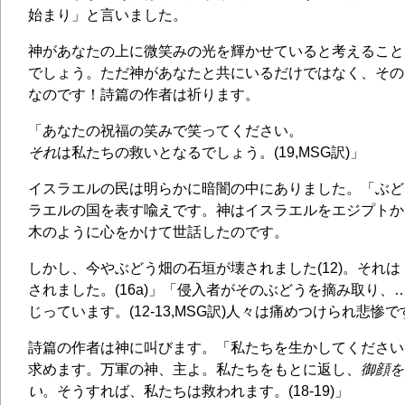
始まり」と言いました。
神があなたの上に微笑みの光を輝かせていると考えること
でしょう。ただ神があなたと共にいるだけではなく、その
なのです！詩篇の作者は祈ります。
「あなたの祝福の笑みで笑ってください。
それ
は私たちの救いとなるでしょう。(19,MSG訳)」
イスラエルの民は明らかに暗闇の中にありました。「ぶどうの
ラエルの国を表す喩えです。神はイスラエルをエジプトか
木のように心をかけて世話したのです。
しかし、今やぶどう畑の石垣が壊されました(12)。それ
されました。(16a)」「侵入者がそのぶどうを摘み取り、
じっています。(12-13,MSG訳)人々は痛めつけられ悲惨で
詩篇の作者は神に叫びます。「私たちを生かしてください
求めます。万軍の神、主よ。私たちをもとに返し、
御顔を
い
。そうすれば、私たちは救われます。(18-19)」