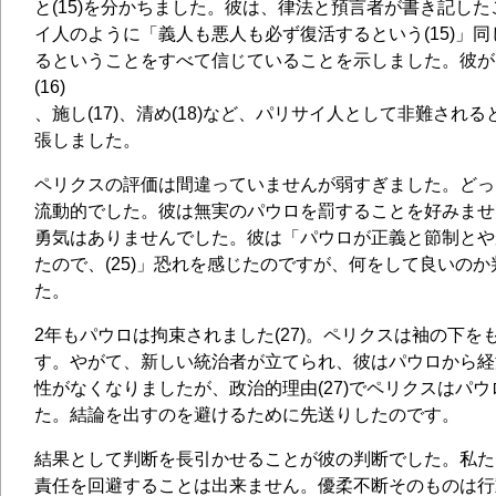
と(15)を分かちました。彼は、律法と預言者が書き記し
イ人のように「義人も悪人も必ず復活するという(15)」
るということをすべて信じていることを示しました。彼が
(16)
、施し(17)、清め(18)など、パリサイ人として非難され
張しました。
ペリクスの評価は間違っていませんが弱すぎました。どっ
流動的でした。彼は無実のパウロを罰することを好みませ
勇気はありませんでした。彼は「パウロが正義と節制とや
たので、(25)」恐れを感じたのですが、何をして良いの
た。
2年もパウロは拘束されました(27)。ペリクスは袖の下を
す。やがて、新しい統治者が立てられ、彼はパウロから経
性がなくなりましたが、政治的理由(27)でペリクスはパ
た。結論を出すのを避けるために先送りしたのです。
結果として判断を長引かせることが彼の判断でした。私た
責任を回避することは出来ません。優柔不断そのものは行