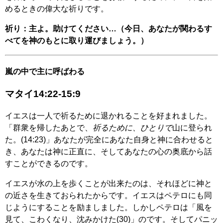
めるときの偉大な祈りです。
祈り：主よ。助けてください…（今日、あなたが関わるす
べてを神のもとに取り運びましょう。）
嵐の中で主に呼ばわる
マタイ14:22-15:9
イエスは一人で祈るために退かれることを好まれました。
「群衆を帰したあとで、
祈るために、ひとりで
山に登られ
た。(14:23)」あなたが完全にあなた自身と神に合わせると
き、あなたは神に正直に、そしてあなたの心の奥底から話
すことができるのです。
イエスが水の上を歩くことが出来たのは、それほどに神と
の近さを生きておられたからです。イエスはペテロにも同
じようにすることを励ましました。しかしペテロは「風を
見て、こわくなり、沈みかけた(30)」のです。そしてパニッ