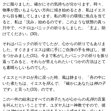
クに陥りました。確かにその気持ちが分かります。時々、
物事が思いもよらない方向に傾き始めるとき、私はイエス
から目を離してしまいます。私の周りの環境に焦点を当て
ると、私は「沈み」始めるのです。このような状態の真っ
只中で、ペテロはパニックの祈りをしました。「主よ。助
けてください。(30)」
それはパニックの祈りでしたが、心からの祈りでもありま
した。すぐさまイエスは彼に手にご自身の手を伸ばし、彼
をつかみました(31)。今まで私がしたパニックの祈りを振り
返ってみると、それらが答えられたいくつかの方法はとて
も素晴らしいものでした。
イエスとペテロが舟に戻った時、風は静まり、「舟の中に
いた者たちは、イエスを
拝んで
、『確かにあなたは
神の子
です
』と言った(33)」のです。
この一件の結末はすべての弟子たちが心からの
礼拝
の言葉
を叫んだということです。ユダヤ人は一神教ですので、彼