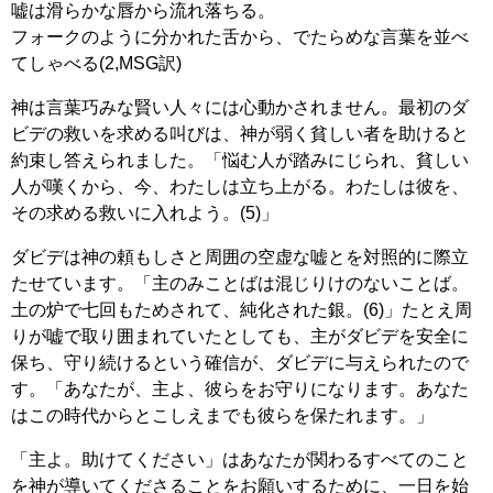
嘘は滑らかな唇から流れ落ちる。
フォークのように分かれた舌から、でたらめな言葉を並べ
てしゃべる(2,MSG訳)
神は言葉巧みな賢い人々には心動かされません。最初のダ
ビデの救いを求める叫びは、神が弱く貧しい者を助けると
約束し答えられました。「悩む人が踏みにじられ、貧しい
人が嘆くから、今、わたしは立ち上がる。わたしは彼を、
その求める救いに入れよう。(5)」
ダビデは神の頼もしさと周囲の空虚な嘘とを対照的に際立
たせています。「主のみことばは混じりけのないことば。
土の炉で七回もためされて、純化された銀。(6)」たとえ周
りが嘘で取り囲まれていたとしても、主がダビデを安全に
保ち、守り続けるという確信が、ダビデに与えられたので
す。「あなたが、主よ、彼らをお守りになります。あなた
はこの時代からとこしえまでも彼らを保たれます。」
「主よ。助けてください」はあなたが関わるすべてのこと
を神が導いてくださることをお願いするために、一日を始