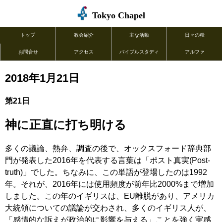
Tokyo Chapel
トップ
教会紹介
主な活動
日々の糧
お問合せ
アクセス
バイブルスタディ
アルファ
2018年1月21日
第21日
神に正直に打ち明ける
多くの議論、熱弁、調査の後で、オックスフォード辞典部
門が発表した2016年を代表する言葉は「ポスト真実(Post-
truth)」でした。ちなみに、この単語が登場したのは1992
年。それが、2016年には使用頻度が前年比2000%まで増加
しました。この年のイギリスは、EU離脱があり、アメリカ
大統領についての議論が交わされ、多くのイギリス人が、
「感情的な訴えが政治的に影響を与える」ことを強く実感