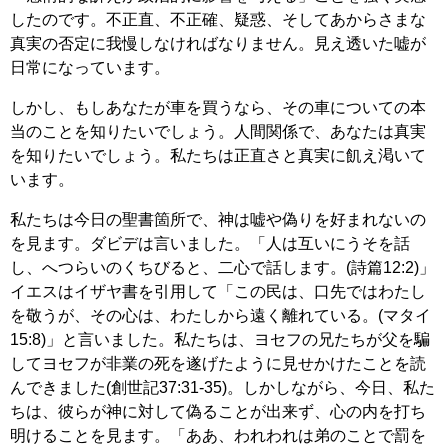
したのです。不正直、不正確、疑惑、そしてあからさまな
真実の否定に我慢しなければなりません。見え透いた嘘が
日常になっています。
しかし、もしあなたが車を買うなら、その車についての本
当のことを知りたいでしょう。人間関係で、あなたは真実
を知りたいでしょう。私たちは正直さと真実に飢え渇いて
います。
私たちは今日の聖書箇所で、神は嘘や偽りを好まれないの
を見ます。ダビデは言いました。「人は互いにうそを話
し、へつらいのくちびると、二心で話します。(詩篇12:2)」
イエスはイザヤ書を引用して「この民は、口先ではわたし
を敬うが、その心は、わたしから遠く離れている。(マタイ
15:8)」と言いました。私たちは、ヨセフの兄たちが父を騙
してヨセフが非業の死を遂げたように見せかけたことを読
んできました(創世記37:31-35)。しかしながら、今日、私た
ちは、彼らが神に対して偽ることが出来ず、心の内を打ち
明けることを見ます。「ああ、われわれは弟のことで罰を