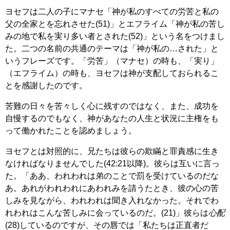
ヨセフは二人の子にマナセ「神が私のすべての労苦と私の
父の全家とを忘れさせた(51)」とエフライム「神が私の苦し
みの地で私を実り多い者とされた(52)」という名をつけまし
た。二つの名前の共通のテーマは「神が私の…された」と
いうフレーズです。「労苦」（マナセ）の時も、「実り」
（エフライム）の時も、ヨセフは神が支配しておられるこ
とを感謝したのです。
苦難の日々を苦々しく心に残すのではなく、また、成功を
自慢するのでもなく、神があなたの人生と状況に主権をも
って働かれたことを認めましょう。
ヨセフとは対照的に、兄たちは彼らの欺瞞と罪責感に生き
なければなりませんでした(42:21以降)。彼らは互いに言っ
た。「ああ、われわれは弟のことで罰を受けているのだな
あ。あれがわれわれにあわれみを請うたとき、彼の心の苦
しみを見ながら、われわれは聞き入れなかった。それでわ
れわれはこんな苦しみに会っているのだ。(21)」彼らは
心配
(28)しているのですが、その唇では「私たちは正直者だ