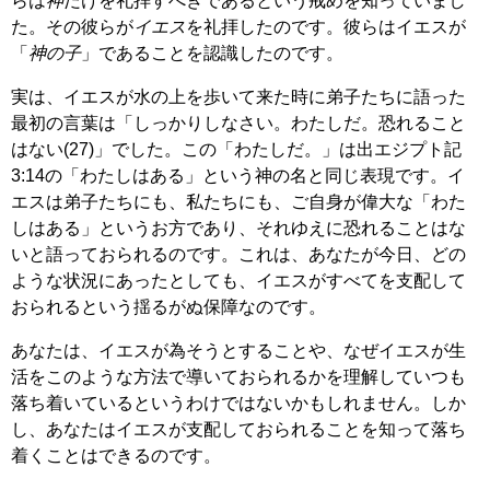
らは
神
だけを礼拝すべきであるという戒めを知っていまし
た。その彼らが
イエス
を礼拝したのです。彼らはイエスが
「
神の子
」であることを認識したのです。
実は、イエスが水の上を歩いて来た時に弟子たちに語った
最初の言葉は「しっかりしなさい。わたしだ。恐れること
はない(27)」でした。この「わたしだ。」は出エジプト記
3:14の「わたしはある」という神の名と同じ表現です。イ
エスは弟子たちにも、私たちにも、ご自身が偉大な「わた
しはある」というお方であり、それゆえに恐れることはな
いと語っておられるのです。これは、あなたが今日、どの
ような状況にあったとしても、イエスがすべてを支配して
おられるという揺るがぬ保障なのです。
あなたは、イエスが為そうとすることや、なぜイエスが生
活をこのような方法で導いておられるかを理解していつも
落ち着いているというわけではないかもしれません。しか
し、あなたはイエスが支配しておられることを知って落ち
着くことはできるのです。