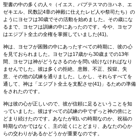
聖書の中の多くの人々（イエス、バプテスマのヨハネ、エ
ゼキエル、民数記4章の神殿に仕えたレビ人や祭司たち）の
ようにヨセフは30歳でその活動を始めました。その歳にな
るまで、ヨセフは訓練の中にあったのです。今や、ヨセフ
はエジプト全土の全権を掌握していました(41)。
神は、ヨセフが困難の中にあったすべての時期に、彼の
心
を見ておられました。ヨセフは17歳から30歳までの13年
間、ヨセフは神がどうなさるのかを問い続けなければなり
ませんでした。彼は多くの拒絶、患難、不正、投獄、失
意、その他の試練を通りました。しかし、それらすべてを
通して、神は「エジプト全土を支配させ(41)」るための準備
をされたのです。
神は彼の心が正しいので、彼が信頼に足るということを知
っていました。彼はすべての試練の中でずっと神の傍にと
どまり続けたのです。あなたが戦いの時期なのか、祝福の
時期なのかではなく、主の近くにとどまり、あなたの心か
らの交わりがあるかどうかが重要なのです。