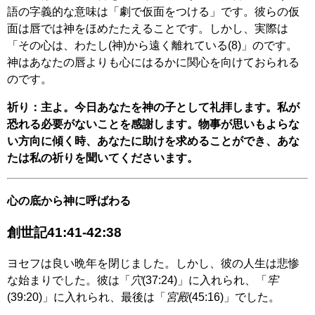
語の字義的な意味は「劇で仮面をつける」です。彼らの仮
面は唇では神をほめたたえることです。しかし、実際は
「その心は、わたし(神)から遠く離れている(8)」のです。
神はあなたの唇よりも心にはるかに関心を向けておられる
のです。
祈り：主よ。今日あなたを神の子として礼拝します。私が
恐れる必要がないことを感謝します。物事が思いもよらな
い方向に傾く時、あなたに助けを求めることができ、あな
たは私の祈りを聞いてくださいます。
心の底から神に呼ばわる
創世記41:41-42:38
ヨセフは良い晩年を閉じました。しかし、彼の人生は悲惨
な始まりでした。彼は「
穴
(37:24)」に入れられ、「
牢
(39:20)」に入れられ、最後は「
宮殿
(45:16)」でした。