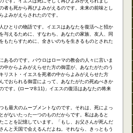
のです。イエスは死にそして再びよみがえられまし
の者も死から再びよみがえるのです。未来の前味とし
らよみがえらされたのです。
人ひとりの物語です。イエスはあなたを復活へと招か
を与えるために、すなわち、あなたの家族、友人、同
をもたらすために、全きいのちを生きるものとされた
にあるのです。パウロはローマの教会の人々に言いま
の中からよみがえらせた方の御霊が、あなたがたのう
キリスト・イエスを死者の中からよみがえらせた方
んでおられる御霊によって、あなたがたの死ぬべきか
です。(ローマ8:11)」イエスの復活はあなたの将来
つも最大のムーブメントなのです。それは、死によっ
とがないたった一つのものだからです。私はあると
たことを記憶しています。「もし、お父さんが死んだ
さんと天国で会えるんだよね。それなら、きっともう