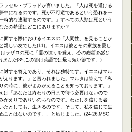
ラッセル・ブラッドが言いました。「人は死を避ける
夢中になるのです。死が不可避であるという恐れを一
一時的な逃避するのです。」すべての人類は死という
なたの希望はどこにありますか？
に面する際におけるイエスの「人間性」を見ることが
と親しい友でした(11)。イエスは彼とその家族を愛し
イエスはラザロの死に「霊の憤りを覚え、
心の動揺を感じ
れました
(35,この節は英語では最も短い節です。)
に対する答えであり、それは独特です。イエスはマル
がえります。」と言われました。マルタは答えて「私
りの時に、彼がよみがえることを知っております。」
えは「あなたは終わりの日まで待つ必要はないので
みがえりでありいのちなのです。わたしを信じる者
いたとしても、生きるのです。そして、私を信じて生
ことはないのです。」と応じました。(24-26,MSG