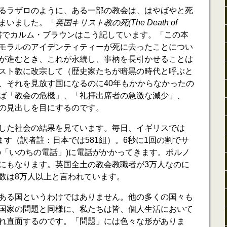
るラザロのように、ある一部の教会は、はやばやと死
まいました。「
英国キリスト教の死(The Death of
書でカルム・ブラウンはこう記しています。「この本
モラルのアイデンティティーが死に去ったことについ
が進むとき、これが永続し、事柄を長引かせることは
スト教に改宗して（歴史家たちが暗黒の時代と呼ぶと
、それを見放す国になるのに40年もかからなかったの
ば「教会の危機」、「礼拝出席者の急激な減少」、
の見出しを目にするのです。
した社会の結果を見ています。毎日、イギリスでは
ます（訳者註：日本では581組）。6秒に1回の割でサ
の「いのちの電話」)に電話がかかってきます。ポルノ
にもなります。英国全土の教会教職者が3万人なのに
数は8万人以上と言われています。
ある国というわけではありません。他の多くの国々も
国家の問題と同様に、私たちは皆、個人生活において
れ直面するのです。「問題」には色々な形がありま