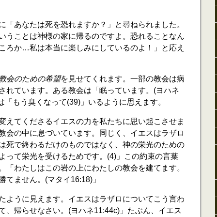
に「あなたは死を恐れますか？」と尋ねられました。
いうことは神様の家に帰るのですよ。恐れることなん
ころか…私は本当に楽しみにしているのよ！」と応え
教会のための希望
を見せてくれます。一部の教会は病
されています。ある教会は「眠っています。(ヨハネ
合は「もう臭くなって(39)」いるように思えます。
変えてくださるイエスの力を私たちに思い起こさせま
教会の中に息づいています。同じく、イエスはラザロ
は死で終わるだけのものではなく、神の栄光のための
よって栄光を受けるためです。(4)」この約束の言葉
。「わたしはこの岩の上にわたしの教会を建てます。
ません。(マタイ16:18)」
たように見えます。イエスはラザロについてこう言わ
、帰らせなさい。(ヨハネ11:44c)」たぶん、イエス