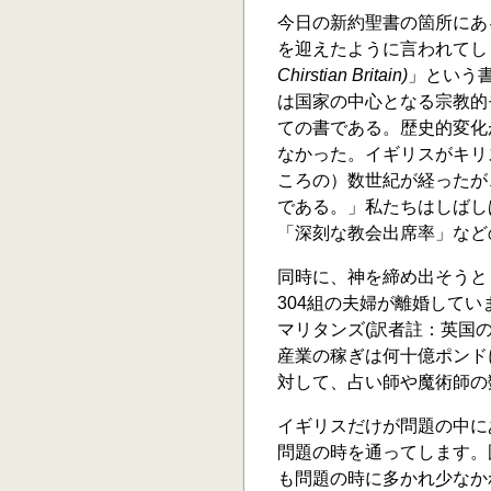
今日の新約聖書の箇所にあ
を迎えたように言われてし
Chirstian Britain)
」という
は国家の中心となる宗教的
ての書である。歴史的変化
なかった。イギリスがキリ
ころの）数世紀が経ったが
である。」私たちはしばし
「深刻な教会出席率」など
同時に、神を締め出そうと
304組の夫婦が離婚してい
マリタンズ(訳者註：英国
産業の稼ぎは何十億ポンド
対して、占い師や魔術師の
イギリスだけが問題の中に
問題の時を通ってします。
も問題の時に多かれ少なか