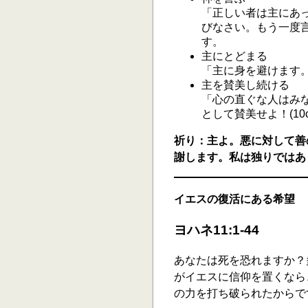
「正しい者は主にあっ
びなさい。もう一度言
す。
主にとどまる
「主に身を避けます。(
主を賛美し続ける
「心の直ぐな人はみな
として賛美せよ！(10c
祈り：主よ。悪に対して善
謝します。私は独りではあ
イエスの復活にある希望
ヨハネ11:1-44
あなたは死を恐れますか？
がイエスに信仰を置くなら
の力を打ち破られたからで