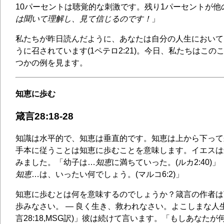
10パーセントは聴覚的な刺激です。残り1パーセントが他
は聞いて理解し、見て信じるのです！
」
私たちが昨日読んだように、あなたは自分の人生において
うに召されています(1ペテロ2:21)。今日、私たちはこ
つかの例を見ます。
知恵に歩む
箴言28:18-28
知識は水平的で、知恵は垂直的です。知恵は上から下って
手本に従うことは知恵に歩むことを意味します。イエスは
みました。「幼子は…
知恵
に満ちていった。(ルカ2:40)
知恵
…は、いったい何でしょう。(マルコ6:2)」
知恵に歩むとは何を意味するのでしょうか？箴言の作者は
歩みなさい。 ― 良く生き、救われなさい。よこしまな人
言28:18,MSG訳)」彼は続けて言います。「もしあなた