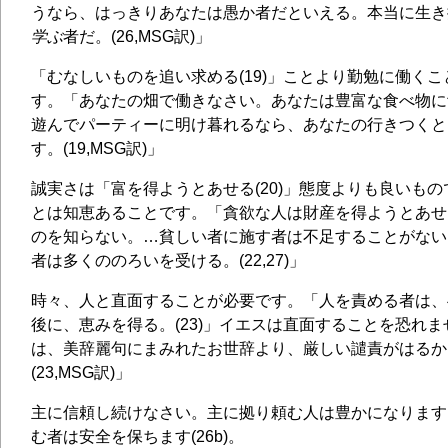
うなら、はっきりあなたは愚か者だといえる。本当に生き
学ぶ
者だ。(26,MSG訳)」
「むなしいものを追い求める(19)」ことより勤勉に働く
す。「あなたの畑で働きなさい。あなたは豊富な食べ物に
遊んでパーティーに明け暮れるなら、あなたの行きつくと
す。(19,MSG訳)」
誠実さは「富を得ようとあせる(20)」態度よりも良いも
とは知恵あることです。「貪欲な人は財産を得ようとあせ
のを知らない。…貧しい者に施す者は不足することがない
者は多くののろいを受ける。(22,27)」
時々、人と直面することが必要です。「人を責める者は、
後に、恵みを得る。(23)」イエスは直面することを恐れ
は、美辞麗句にまみれたお世辞より、厳しい譴責がはるか
(23,MSG訳)」
主に信頼し続けなさい。主に拠り頼む人は豊かになります(2
む者は安全を保ちます(26b)。