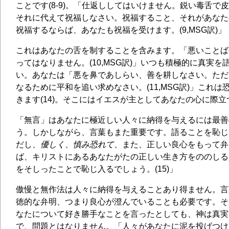
ことです(8-9)。「仕返ししてはいけません。鋭い毒舌で
それに代えて祝福しなさい。祝福すること、それがあなた
祝福するならば、あなたも祝福を受けます。(9,MSG訳)」
これはあなたの舌を制することを含みます。「悪いことば
ってはなりません。(10,MSG訳)」いつも積極的に真実
い。あなたは「悪を鼻であしらい、善を耕しなさい。ただ
なるために平和を追い求めなさい。(11,MSG訳)」これ
きます(14)。そこにはイエスが主としてあなたの心に際立つ
「無言」はあなたに極近しい人々に納得を与えるには最善
う。しかしながら、言葉もまた重要です。語ることを恥じ
だし、
優しく
、
慎み恐れて
、また、正しい良心をもって弁
ば、キリストにあるあなたがたの正しい生き方をののしる
をそしったことで恥じ入るでしょう。(15)」
傲慢と無作法は人々に納得を与えることあり得ません。言
徳的な弁明、つまり良心が澄んでいることも必要です。そ
なたについて好き勝手なことを言ったとしても、神は真実
で、問題とはなりません。「人々があなたに泥を投げつけ