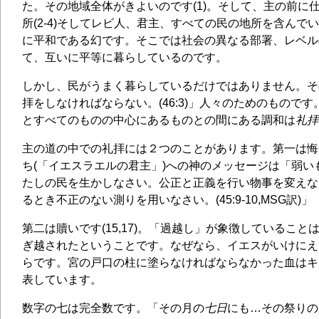
た。その地域全体がきよいのです(1)。そして、主の前に
所(2-4)そしてレビ人、君主、すべての民の地所を含んで
に平和である幻です。そこでは社会の異なる部署、レベル
て、互いに平等に暮らしているのです。
しかし、民がうまく暮らしているだけではありません。そ
拝をしなければならない。(46:3)」人々のためのもので
とすべてのものの中心にあるものとの間にある調和は
礼拝
主の道の中での礼拝には２つのことがあります。第一は悔
ち(「イエスラエルの君主」)への神のメッセージは「弱い
たしの民を生かしなさい。公正と正義を行い物事を変えな
るとき不正のない測りを用いなさい。(45:9-10,MSG訳)」
第二は贖いです(15,17)。「過越し」が象徴しているこ
ぎ越されたということです。なぜなら、イエスがいけにえ
らです。宮の戸口の柱に塗らなければならなかった血はキ
表しています。
数字の七は完全数です。「その月の
七日
にも…その祭りの