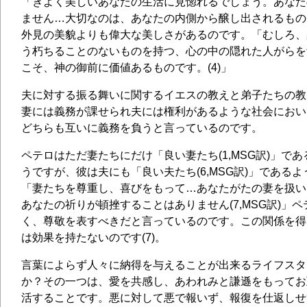
「きよく美しいあなたの生活に見惚れるでしょう。あなた
ません…大切なのは、あなたの内側から醸し出されるものです。
外見の美貌よりも偉大な美しさがあるのです。「むしろ、
う朽ちることのないものを持つ、心の中の隠れた人がらを
こそ、神の御前に価値あるものです。(4)」
夫に対する振る舞いに関するイエスの教えと弟子たちの教
妻には義務が課せられ夫には権利があるような社会におい
どちらも互いに義務を負うと言っているのです。
ペテロはただ妻たちにだけ「良い妻たち(1,MSG訳)」で
うですが、彼は夫にも「良い夫たち(6,MSG訳)」である
「妻たちを尊重し、喜びをもって…あなたがたの妻を扱い
あなたの祈りが頓挫することはありません(7,MSG訳)」
く、尊敬を表すべきだと言っているのです。この関係を得
は効果を持たないのです(7)。
言葉によらず人々に納得を与えることが出来るライフスタ
か？その一つは、愛を共感し、あわれみと謙遜をもってお
活することです。悪に対して悪で報いず、報復を仕返しせ