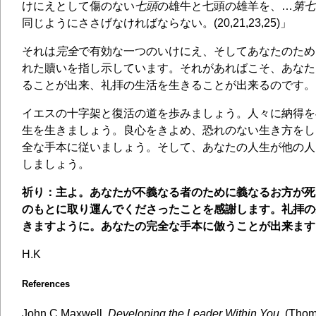
けにえとして傷のない
七頭
の雄牛と七頭の雄羊を、…
第七
同じようにささげなければならない。(20,21,23,25)」
それは
完全
で有効な一つのいけにえ、そしてあなたのため
れた贖いを指し示しています。それがあればこそ、あなた
ることが出来、礼拝の生活を生きることが出来るのです。
イエスの十字架と復活の道を歩みましょう。人々に納得を
生を生きましょう。良心をきよめ、恐れのない生き方をし
全な手本に従いましょう。そして、あなたの人生が他の人
しましょう。
祈り：主よ。あなたが不義なる者のために義なるお方が死
のもとに取り運んでくださったことを感謝します。礼拝の
きますように。あなたの完全な手本に倣うことが出来ます
H.K
References
John C Maxwell,
Developing the Leader Within You
, (Tho