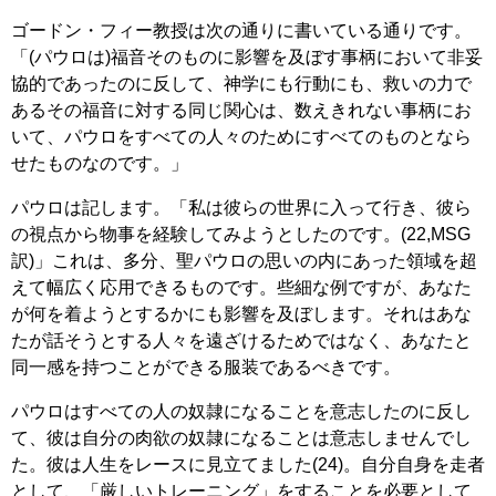
ゴードン・フィー教授は次の通りに書いている通りです。
「(パウロは)福音そのものに影響を及ぼす事柄において非妥
協的であったのに反して、神学にも行動にも、救いの力で
あるその福音に対する同じ関心は、数えきれない事柄にお
いて、パウロをすべての人々のためにすべてのものとなら
せたものなのです。」
パウロは記します。「私は彼らの世界に入って行き、彼ら
の視点から物事を経験してみようとしたのです。(22,MSG
訳)」これは、多分、聖パウロの思いの内にあった領域を超
えて幅広く応用できるものです。些細な例ですが、あなた
が何を着ようとするかにも影響を及ぼします。それはあな
たが話そうとする人々を遠ざけるためではなく、あなたと
同一感を持つことができる服装であるべきです。
パウロはすべての人の奴隷になることを意志したのに反し
て、彼は自分の肉欲の奴隷になることは意志しませんでし
た。彼は人生をレースに見立てました(24)。自分自身を走者
として、「厳しいトレーニング」をすることを必要として