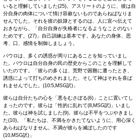
いると理解していました(25)。アスリートのように、彼は自
分自身の肉体について情け容赦ないものであらねばなりま
せんでした。それを彼の奴隷とするのは、人に宣べ伝えて
おきながら、「自分自身が失格者になるようなことのない
ためです。(27)」自己訓練は基本です。あなたの身体、思
考、口、感情を制御しましょう。
パウロは、多くの誘惑が周りにあることを知っていまし
た。パウロは自分自身の民の歴史からこのことを理解して
いたのです。「彼らの多くは、荒野で困難に遭ったとき、
誘惑によって打ちのめされました。そして神はそれを喜ば
れませんでした。(10:5,MSG訳)」
彼らは自分たちの心を「悪をむさぼる(6)」ことに置いてし
まったのです。彼らは「性的に乱れて(8,MSG訳)」いまし
た。彼らは神を試しました(9)。彼らは不平をつぶやきまし
た(10)。「私たちは、不満をかきたてないように、用心深く
あらねばなりません。不満が彼らを滅ぼしたのです
(10,MSG訳)」