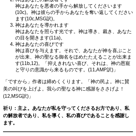
神はあなたを悪者の手から解放してくださいます
(10c)。神は彼らの手からあなたを奪い返してください
ます(10c,MSG訳)。
神はあなたを導かれます
神はあなたを照らす光です。神は導き、裁き、あなた
の目を開きます(11a)。
神はあなたの喜びです
神は喜びを与えます。それで、あなたが神を喜ぶこと
が出来、神の聖なる御名をほめたたえることが出来ま
す(11b,12)。「抑えきれない喜び、それは、神の恩寵
と守りの意識から来るものです。(11,AMP訳)」
「ですから」作者は締めくくります。「神の民よ。神に賛
美の叫びを上げよ。我らの聖なる神に感謝をささげよ！
(12,MSG訳)」
祈り：主よ。あなたが私を守ってくださるお方であり、私
の解放者であり、私を導く、私の喜びであることを感謝し
ます。