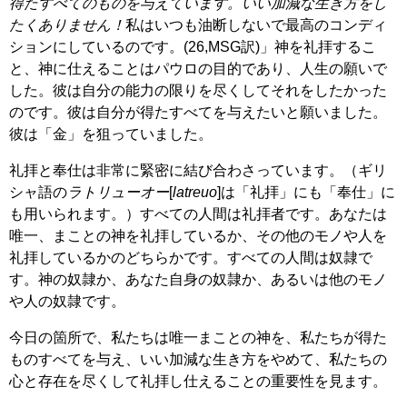
得たすべてのものを与えています。いい加減な生き方をし
たくありません！
私はいつも油断しないで最高のコンディ
ションにしているのです。(26,MSG訳)」神を礼拝するこ
と、神に仕えることはパウロの目的であり、人生の願いで
した。彼は自分の能力の限りを尽くしてそれをしたかった
のです。彼は自分が得たすべてを与えたいと願いました。
彼は「金」を狙っていました。
礼拝と奉仕は非常に緊密に結び合わさっています。（ギリ
シャ語の
ラトリューオー
[
latreuo
]は「礼拝」にも「奉仕」に
も用いられます。）すべての人間は礼拝者です。あなたは
唯一、まことの神を礼拝しているか、その他のモノや人を
礼拝しているかのどちらかです。すべての人間は奴隷で
す。神の奴隷か、あなた自身の奴隷か、あるいは他のモノ
や人の奴隷です。
今日の箇所で、私たちは唯一まことの神を、私たちが得た
ものすべてを与え、いい加減な生き方をやめて、私たちの
心と存在を尽くして礼拝し仕えることの重要性を見ます。