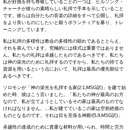
私が好感を持ち尊敬していることの一つは、ヒルソング・
チャーチが彼らの素晴らしい礼拝で手本を示していること
です。彼らは自分たちの音楽の詳細をすべて公開し、礼拝
をより良いものにしたいと願うボランティアを募り、トレ
ーニングしています。
私は礼拝の多様性は教会の多様性の顕れであるととらえ、
それを喜んでいます。究極的には様式は重要ではありませ
ん。私たちの礼拝は卓越したものであるべきです。私たち
は神の栄光のために礼拝するのですから、私たちの持てる
資源を用いるという点において、礼拝は最高の優先順位で
あるべきです。
ソロモンが「神の栄光を礼拝する家(2:1,MSG訳)」を建て始
めた時、彼はこう言いました。「私たちの神が最高のお方
なので、私が立てようとしているその家は最高のものでな
ければなりません。…私が建てているこの家は空前絶後の
ものとなるのです。それは目を見張る神殿!(5,9,MSG訳)」
卓越性の達成のために貴重な材料が用いられ、時間と労力