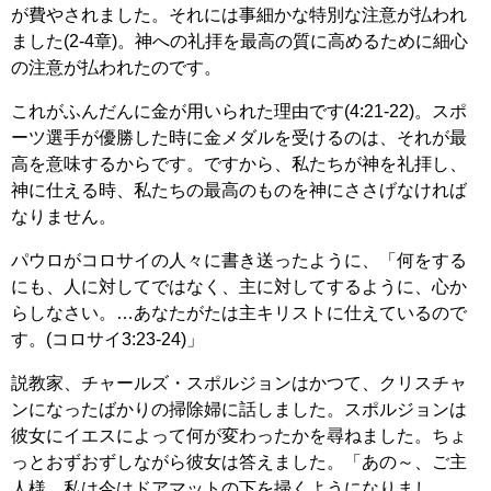
が費やされました。それには事細かな特別な注意が払われ
ました(2-4章)。神への礼拝を最高の質に高めるために細心
の注意が払われたのです。
これがふんだんに金が用いられた理由です(4:21-22)。スポ
ーツ選手が優勝した時に金メダルを受けるのは、それが最
高を意味するからです。ですから、私たちが神を礼拝し、
神に仕える時、私たちの最高のものを神にささげなければ
なりません。
パウロがコロサイの人々に書き送ったように、「何をする
にも、人に対してではなく、主に対してするように、心か
らしなさい。…あなたがたは主キリストに仕えているので
す。(コロサイ3:23-24)」
説教家、チャールズ・スポルジョンはかつて、クリスチャ
ンになったばかりの掃除婦に話しました。スポルジョンは
彼女にイエスによって何が変わったかを尋ねました。ちょ
っとおずおずしながら彼女は答えました。「あの～、ご主
人様。私は今はドアマットの下を掃くようになりまし