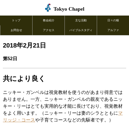
Tokyo Chapel
トップ
教会紹介
主な活動
日々の糧
お問合せ
アクセス
バイブルスタディ
アルファ
2018年2月21日
第52日
共により良く
ニッキー・ガンベルは視覚教材を使うのがあまり得意では
ありません。一方、ニッキー・ガンベルの親友であるニッ
キー・リーはとても実用的な才能に長けており、視覚教材
をよく用います。（ニッキー・リーは妻のシラとともに
マ
リッジ・コース
や子育てコースなどの先駆者です。）