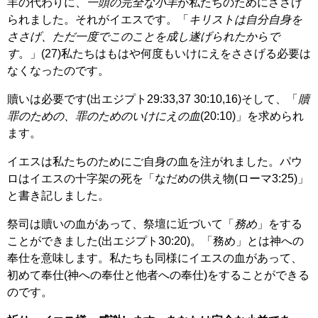
羊の代わりに、
一頭の完全な小羊
が私たちのためにささげ
られました。それがイエスです。「
キリストは自分自身を
ささげ、ただ一度でこのことを成し遂げられたからで
す
。」(27)私たちはもはや何度もいけにえをささげる必要は
なくなったのです。
贖いは必要です(出エジプト29:33,37 30:10,16)そして、「
贖
罪のための、罪のためのいけにえの血
(20:10)」を求められ
ます。
イエスは私たちのためにご自身の血を注がれました。パウ
ロはイエスの十字架の死を「なだめの供え物(ローマ3:25)」
と書き記しました。
祭司は贖いの血があって、祭壇に近づいて「
務め
」をする
ことができました(出エジプト30:20)。「務め」とは神への
奉仕を意味します。私たちも同様にイエスの血があって、
初めて奉仕(神への奉仕と他者への奉仕)をすることができる
のです。