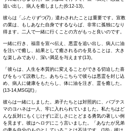
追い出し、病人を癒しました(6:12-13)。
彼らは「
ふたりずつ
(7)」遣わされたことは重要です。宣教
の業は、もしあなた自身でするならば、非常に孤独になり
得ます。二人で一緒に行くことの方がもっと良いのです。
一緒に行き、福音を宣べ伝え、悪霊を追い出し、病人に油
を注いで癒し、結果として癒されるのを見ることは、大き
な楽しみであり、深い満足を与えます(13)。
「彼らは、人生を本質的に変えることができる切迫した喜
びをもって説教した。あちらこちらで彼らは悪霊を封じ込
め、病人に健康をもたらし、体に油を注ぎ、霊を癒した。
(13-14,MSG訳)」
彼らは一緒にしました。弟子たちとは対照的に、バプテス
マのヨハネは一人、牢に入れられていました。私たちはど
んな反対にもくじけずに正しさにとどまる勇気の著しい例
を見ます。彼はヘロデにこう言いました。「あなたが兄弟
の妻を自分のものとしていることは不法です。(18)」彼は、