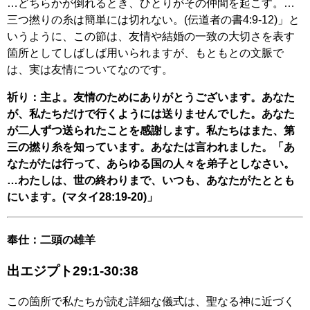
…どちらかが倒れるとき、ひとりがその仲間を起こす。…
三つ撚りの糸は簡単には切れない。(伝道者の書4:9-12)」と
いうように、この節は、友情や結婚の一致の大切さを表す
箇所としてしばしば用いられますが、もともとの文脈で
は、実は友情についてなのです。
祈り：主よ。友情のためにありがとうございます。あなた
が、私たちだけで行くようには送りませんでした。あなた
が二人ずつ送られたことを感謝します。私たちはまた、第
三の撚り糸を知っています。あなたは言われました。「あ
なたがたは行って、あらゆる国の人々を弟子としなさい。
…わたしは、世の終わりまで、いつも、あなたがたととも
にいます。(マタイ28:19-20)」
奉仕：二頭の雄羊
出エジプト29:1-30:38
この箇所で私たちが読む詳細な儀式は、聖なる神に近づく