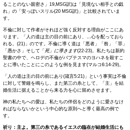
ることのない親密さ」19,MSG訳)は「見境ない相手との戯
れ」の「安っぽいスリル(20 MSG訳)」と比較されていま
す。
不倫に対して作者がそれほど強く反対する理由がここにあ
ります。「人の道は主の目の前にあり、…心を配っておら
れる。(21)」のです。不倫に導く道は「悪者」「咎」「罪」
「愚かさ」そして「
死
」
に導きます
(22-23)。私たちは新約
聖書の中で、ヘロデの不倫がバプテスマのヨハネを殺すこ
とに導いたことにこのような例を見ます(マルコ6:14-29)。
「人の道は主の目の前にあり(箴言5:21)」という事実は不倫
に対して警鐘を鳴らし、また第三の糸として、「主」を結
婚生活に据えることから来る力を心に留めさせます。
神の私たちへの愛は、私たちの伴侶をどのように愛さなけ
ればならないかという中心的な原則へと導く最高の例で
す。
祈り：主よ。第三の糸であるイエスの臨在が結婚生活にも