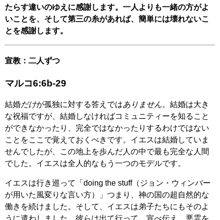
たらす違いのゆえに感謝します。一人よりも一緒の方がよ
いことを、そして第三の糸があれば、簡単には壊れないこ
とを感謝します。
宣教：二人ずつ
マルコ6:6b-29
結婚
だけ
が孤独に対する答えでは
ありません
。結婚は大き
な祝福ですが、結婚しなければコミュニティーを知ること
ができなかったり、完全ではなかったりするわけではない
ことをここで覚えておくべきです。イエスは結婚していま
せんでしたが、この地上を歩んだ人の中で最も完全な人間
でした。イエスは全人的なもう一つのモデルです。
イエスは行き巡って「doing the stuff（ジョン・ウィンバー
が用いた風変りな言い方）」つまり、神の国の超自然的な
働きを続けました。そして、イエスは弟子たちにもそのよ
うに遣わしました。彼らは出て行って、宣べ伝え、悪霊を