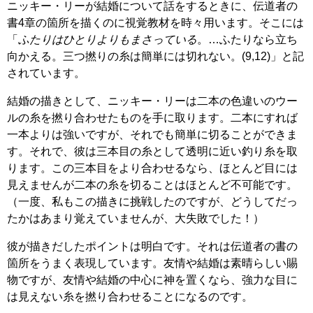
ニッキー・リーが結婚について話をするときに、伝道者の
書4章の箇所を描くのに視覚教材を時々用います。そこには
「
ふたりはひとりよりもまさっている
。…ふたりなら立ち
向かえる。三つ撚りの糸は簡単には切れない。(9,12)」と記
されています。
結婚の描きとして、ニッキー・リーは二本の色違いのウー
ルの糸を撚り合わせたものを手に取ります。二本にすれば
一本よりは強いですが、それでも簡単に切ることができま
す。それで、彼は三本目の糸として透明に近い釣り糸を取
ります。この三本目をより合わせるなら、ほとんど目には
見えませんが二本の糸を切ることはほとんど不可能です。
（一度、私もこの描きに挑戦したのですが、どうしてだっ
たかはあまり覚えていませんが、大失敗でした！）
彼が描きだしたポイントは明白です。それは伝道者の書の
箇所をうまく表現しています。友情や結婚は素晴らしい賜
物ですが、友情や結婚の中心に神を置くなら、強力な目に
は見えない糸を撚り合わせることになるのです。