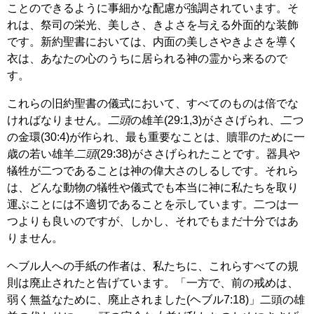
ことのできるように事細かな配慮が強調されています。そ
れは、祭司の栄光、美しさ、きよさを与える外面的な装飾
です。新約聖書においては、内面の美しさやきよさを導く
衣は、あなたの心のうちに居られる神の霊から来るので
す。
これらの旧約聖書の儀式において、すべてのものは倍でな
ければなりません。
二頭
の雄羊(29:1,3)がささげられ、
二つ
の金環(30:4)が作られ、最も重要なことは、贖罪のために一
歳の若い雄羊
二頭
(29:38)がささげられたことです。器具や
犠牲が二つであることは神の偉大さのしるしです。それら
は、どんな動物の犠牲や儀式でも本当に神に私たちを取り
運ぶことには不適切であることを示しています。二つは一
つよりも良いのですが、しかし、それでもまだ十分ではあ
りません。
ヘブル人への手紙の作者は、私たちに、これらすべての規
則は廃止されたと告げています。「一方で、前の戒めは、
弱く無益なために、廃止されました(ヘブル7:18)」二頭の雄