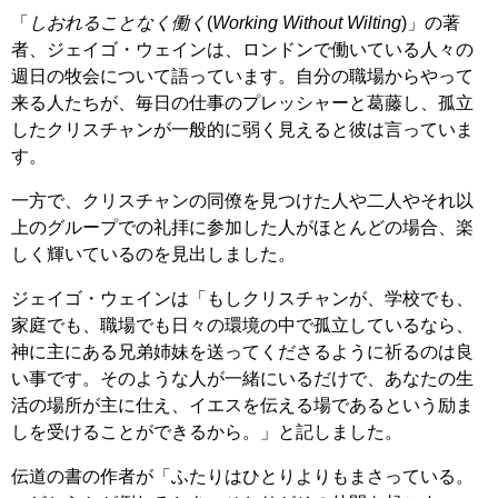
「
しおれることなく働く
(
Working Without Wilting
)」の著
者、ジェイゴ・ウェインは、ロンドンで働いている人々の
週日の牧会について語っています。自分の職場からやって
来る人たちが、毎日の仕事のプレッシャーと葛藤し、孤立
したクリスチャンが一般的に弱く見えると彼は言っていま
す。
一方で、クリスチャンの同僚を見つけた人や二人やそれ以
上のグループでの礼拝に参加した人がほとんどの場合、楽
しく輝いているのを見出しました。
ジェイゴ・ウェインは「もしクリスチャンが、学校でも、
家庭でも、職場でも日々の環境の中で孤立しているなら、
神に主にある兄弟姉妹を送ってくださるように祈るのは良
い事です。そのような人が一緒にいるだけで、あなたの生
活の場所が主に仕え、イエスを伝える場であるという励ま
しを受けることができるから。」と記しました。
伝道の書の作者が「ふたりはひとりよりもまさっている。