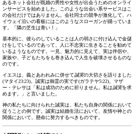
あるネット会社が既婚の男性や女性が出会うためのオンライ
ンサービスを始めました。このような出会い系サービスはこ
の会社だけではありません。会社同士の競争が激化して、ハ
イウェイ沿いの看板にはこのようなスローガンが踊っていま
す。「隣の芝生は青い！」
基本的に、彼らのしていることは人の弱さに付け込んで金儲
けをしているのであって、人に不忠実に生きることを勧めて
いるようなものです。一見、魅力的に見えて、実は伴侶や、
家族や、子どもたちをも巻き込んで人生を破壊させるものな
のです。
イエスは、義とあわれみに併せて
誠実
の大切さを語りました
(マタイ23:23)。誠実は御霊の実です(ガラテヤ5:22)。マザ
ー・テレサは「私は成功のために祈りません。私は
誠実
を求
めます。」と言いました。
神の私たちに向けられた誠実は、私たち自身の関係において
従うことの例です。誠実は結婚生活において、友情や神との
関係において、懸命に努力するべきものです。