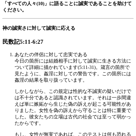
「すべての人々(10)」に語ることに誠実であることを助けて
ください。
神の誠実さに対して誠実に応える
民数記5:11-6:27
あなたの伴侶に対して忠実である
今日の箇所には結婚相手に対して誠実に生きる方法に
ついて詳細に描かれています(5:11-31)。箴言の箇所で
見たように、姦淫に対しての警告です。この箇所には
姦淫の結果を取り扱っています。
しかしながら、この規定は性的な不誠実の疑いだけで
は不十分であると認識されています。それは一歩間違
えば単に嫉妬から生じた偽の訴えが起こる可能性があ
りました。女性を偽の訴えから守ることは特に重要で
した。彼女たちの立場は古代の社会では至って弱かっ
たからです。
もし、女性が無実であれば、このテストは何も恐れる