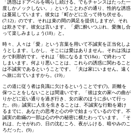
「誘惑はドアベルを鳴らし続ける。でもチャンスはたった一
度しかノックしない。」ということわざの通り、性的な誘惑
は蔓延しています。彼女は「町かどに立って待ち伏せる。
(7:12)」のです。それは束の間の満足を提供しますが、それ
は欺きです。彼女は言います。「
愛
に酔いつぶれ、愛撫し合
って楽しみましょう(18)」と。
時々、人々は「愛」という言葉を用いて不誠実を正当化しよ
うとします。しかし、そこには愛はありません。それは浅は
かで刹那的です。それは「朝になるまで(18a)」で終わって
しまいます。何より悪いことは、これらの誘惑に関わること
は不誠実であるということです。「夫は家にいません。遠く
へ旅に出ていますから。(19)」
この道に従う者は良識に欠けるということです(7)。距離を
保つことをしないことは間違いです。「彼は女の家への曲が
りかどに近い通りを過ぎ行き、女の家のほうに歩いて行っ
た。(8)」誠実に人生を生きることは、不誠実な行動を避け
るまでに、あなたの思考と心の中で始まっているのです。不
誠実の欺瞞の一部は心の中の秘密に横たわっています。「そ
れは、たそがれの、日の沈むころ、夜がふける、暗やみのこ
ろだった。(9)」