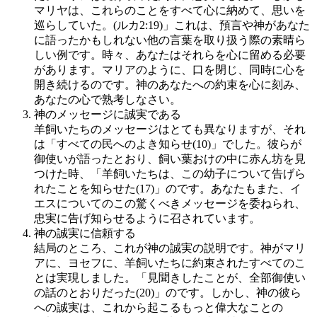
マリヤは、これらのことをすべて心に納めて、思いを
巡らしていた。(ルカ2:19)」これは、預言や神があなた
に語ったかもしれない他の言葉を取り扱う際の素晴ら
しい例です。時々、あなたはそれらを心に留める必要
があります。マリアのように、口を閉じ、同時に心を
開き続けるのです。神のあなたへの約束を心に刻み、
あなたの心で熟考しなさい。
神のメッセージに誠実である
羊飼いたちのメッセージはとても異なりますが、それ
は「すべての民へのよき知らせ(10)」でした。彼らが
御使いが語ったとおり、飼い葉おけの中に赤ん坊を見
つけた時、「羊飼いたちは、この幼子について告げら
れたことを知らせた(17)」のです。あなたもまた、イ
エスについてのこの驚くべきメッセージを委ねられ、
忠実に告げ知らせるように召されています。
神の誠実に信頼する
結局のところ、これが神の誠実の説明です。神がマリ
アに、ヨセフに、羊飼いたちに約束されたすべてのこ
とは実現しました。「見聞きしたことが、全部御使い
の話のとおりだった(20)」のです。しかし、神の彼ら
への誠実は、これから起こるもっと偉大なことの