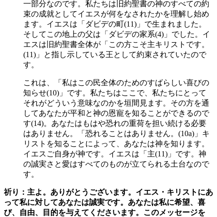
一部分なのです。私たちは旧約聖書の神のすべての約
束の成就としてイエスが何をなされたかを理解し始め
ます。イエスは「ダビデの町(11)」で生まれました。
そしてこの地上の父は「ダビデの家系(4)」でした。イ
エスは旧約聖書全体が「この方こそ主キリストです。
(11)」と指し示している王として約束されていたので
す。
これは、「私はこの民全体のためのすばらしい喜びの
知らせ(10)」です。私たちはここで、私たちにとって
それがどういう意味なのかを垣間見ます。その方を通
してあなたが平和と神の恩寵を知ることができるので
す(14)。あなたはもはや恐れの重荷を担い続ける必要
はありません。「恐れることはありません。(10a)」キ
リストを知ることによって、あなたは神を知ります。
イエスご自身が神です。イエスは「主(11)」です。神
の誠実さと愛はすべてのものが立てられる土台なので
す。
祈り：主よ。ありがとうございます。イエス・キリストにあ
って私に対してあなたは誠実です。あなたは私に希望、喜
び、自由、目的を与えてくださいます。このメッセージを