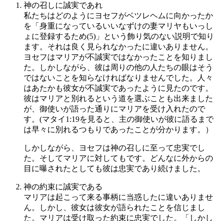
神の召しに誠実であれ
私たちはどのようにヨセフがベツレヘムに向かったか
を「身重になっているいいなずけの妻マリヤもいっし
ょに登録するため(5)」という飾り気のない説明で知り
ます。それは良く見られなかったに違いありません。
ヨセフはマリアが不誠実ではなかったことを知りまし
た。しかしながら、彼は周りの他の人たちの眼はそう
ではないことを知らなければなりませんでした。人々
はあたかも彼女が不誠実であったように見たのです。
彼はマリアと別れるという道を選ぶことも出来ました
が、御使いが語った通りにマリアを受け入れたので
す。(マタイ1:19を見ると、主の御使いが彼に語るまで
は早々に別れるつもりであったことが分かります。）
しかしながら、ヨセフは神の召しに至って忠実でし
た。そしてマリアに対してもです。どんなに外からの
目に曝されたとしても彼は忠実であり続けました。
神の約束に誠実である
マリアは起こって来る事柄に当惑したに違いありませ
ん。しかし、彼女は彼女が語られたことを信じまし
た。マリアは受け取った約束に忠実でした。「しかし