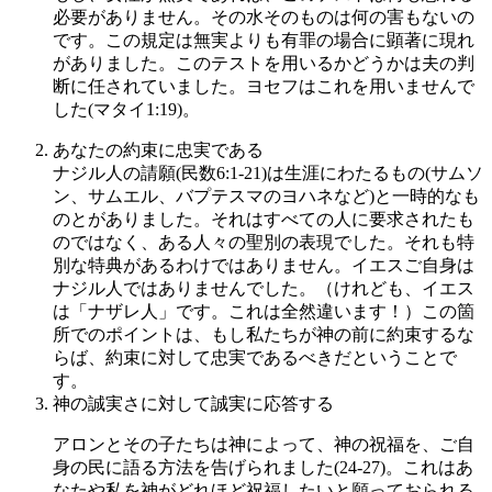
必要がありません。その水そのものは何の害もないの
です。この規定は無実よりも有罪の場合に顕著に現れ
がありました。このテストを用いるかどうかは夫の判
断に任されていました。ヨセフはこれを用いませんで
した(マタイ1:19)。
あなたの約束に忠実である
ナジル人の請願(民数6:1-21)は生涯にわたるもの(サムソ
ン、サムエル、バプテスマのヨハネなど)と一時的なも
のとがありました。それはすべての人に要求されたも
のではなく、ある人々の聖別の表現でした。それも特
別な特典があるわけではありません。イエスご自身は
ナジル人ではありませんでした。（けれども、イエス
は「ナザレ人」です。これは全然違います！）この箇
所でのポイントは、もし私たちが神の前に約束するな
らば、約束に対して忠実であるべきだということで
す。
神の誠実さに対して誠実に応答する
アロンとその子たちは神によって、神の祝福を、ご自
身の民に語る方法を告げられました(24-27)。これはあ
なたや私を神がどれほど祝福したいと願っておられる