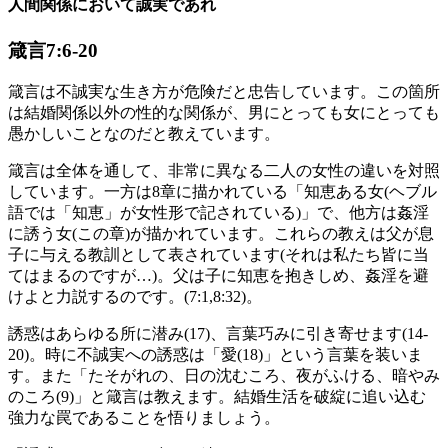
人間関係において誠実であれ
箴言7:6-20
箴言は不誠実な生き方が危険だと忠告しています。この箇所
は結婚関係以外の性的な関係が、男にとっても女にとっても
愚かしいことなのだと教えています。
箴言は全体を通して、非常に異なる二人の女性の違いを対照
しています。一方は8章に描かれている「知恵ある女(ヘブル
語では「知恵」が女性形で記されている)」で、他方は姦淫
に誘う女(この章)が描かれています。これらの教えは父が息
子に与える教訓として表されています(それは私たち皆に当
てはまるのですが…)。父は子に知恵を抱きしめ、姦淫を避
けよと力説するのです。(7:1,8:32)。
誘惑はあらゆる所に潜み(17)、言葉巧みに引き寄せます(14-
20)。時に不誠実への誘惑は「愛(18)」という言葉を装いま
す。また「たそがれの、日の沈むころ、夜がふける、暗やみ
のころ(9)」と箴言は教えます。結婚生活を破綻に追い込む
強力な罠であることを悟りましょう。