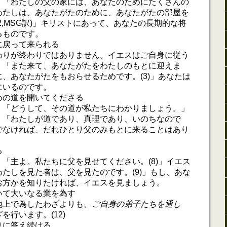
。「わたしの父の家には、あなたのためにたくさんの
わたしは、あなたがたのために、あなたがたの部屋を
2,MSG訳)」キリストにあって、あなたの長期的な将
るものです。
に戻って来られる
わりが終わりではありません。イエスはご自身に従う
。「また来て、あなたがたをわたしのもとに迎えま
、あなたがたをもおらせるためです。(3)」あなたは
にいるのです。
めの道を開いてくださる
。「どうして、その道が私たちにわかりましょう。」
。「わたしが道であり、真理であり、いのちなので
でなければ、だれひとり父のみもとに来ることはあり
る
「主よ。私たちに父を見せてください。(8)」イエス
たしを見た者は、父を見たのです。(9)」もし、あな
お方かを知りたければ、イエスを見ましょう。
いて大いなる業を為す
地上で為したわざよりも、
ご自身の弟子たちを通し
を行います。(12)
りに答え続ける