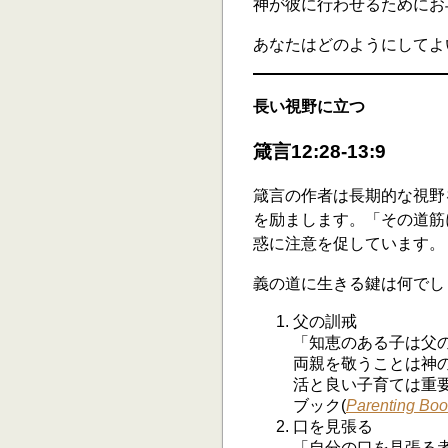
神が彼に行わせるためにお
あなたはどのようにしてよ
長い視野に立つ
箴言12:28-13:9
箴言の作者は長期的な視野
を励まします。「その道筋
惑に注意を促しています。
義の道に生きる鍵は何でし
父の訓戒
「知恵のある子は父の
両親を敬うことは神
活と良い子育ては重
ブック(
Parenting Bo
口を見張る
「自分の口を見張る