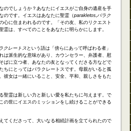
なのでしょうか？あなたにイエスがご自身の遺産を手
なのです。イエスはあなたに聖霊（
parakletos
,
パラク
の心に住まわれるのです。「その友、私のリクエスト
聖霊は、すべてのことをあなたに明らかにします。
ラクレートス
という語は「傍らにあって呼ばわる者」
れは派生的な意味があり、カウンセラー、弁護者、慰
そばに立つ者、あなたの友となってくださる方などで
たちにとってはパラクレートスです。母親がいると孤
。彼女は一緒にいること、安全、平和、親しさをもた
る聖霊は新しい力と新しい愛を私たちに与えます。で
この世にイエスのミッションをし続けることができる
えてくださって、大いなる相続計画を立てられたので