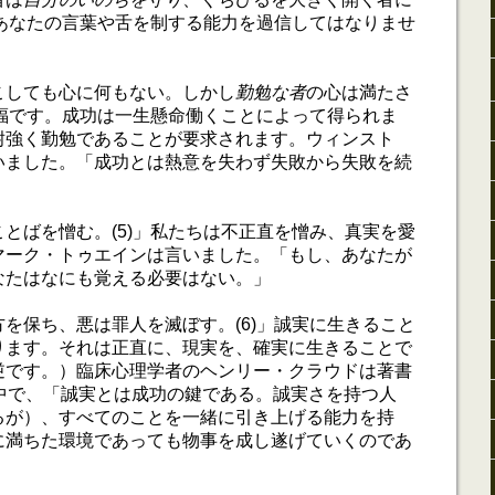
)」あなたの言葉や舌を制する能力を過信してはなりませ
こしても心に何もない。しかし
勤勉な者
の心は満たさ
祝福です。成功は一生懸命働くことによって得られま
耐強く勤勉であることが要求されます。ウィンスト
いました。「成功とは熱意を失わず失敗から失敗を続
とばを憎む。(5)」私たちは不正直を憎み、真実を愛
マーク・トゥエインは言いました。「もし、あなたが
なたはなにも覚える必要はない。」
を保ち、悪は罪人を滅ぼす。(6)」誠実に生きること
ります。それは正直に、現実を、確実に生きることで
逆です。）臨床心理学者のヘンリー・クラウドは著書
の中で、「誠実とは成功の鍵である。誠実さを持つ人
るが）、すべてのことを一緒に引き上げる能力を持
に満ちた環境であっても物事を成し遂げていくのであ