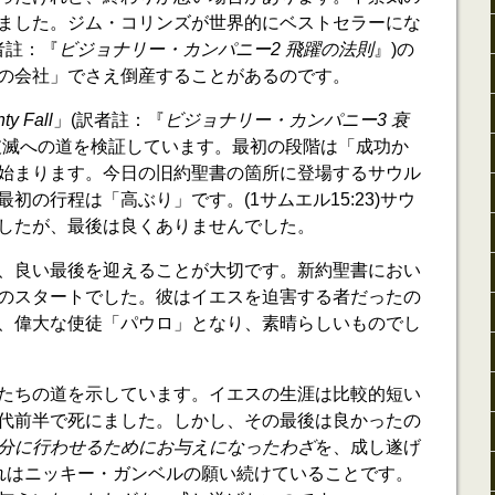
ました。ジム・コリンズが世界的にベストセラーにな
者註：『
ビジョナリー・カンパニー2 飛躍の法則
』)の
の会社」でさえ倒産することがあるのです。
ty Fall
」(訳者註：『
ビジョナリー・カンパニー3 衰
破滅への道を検証しています。最初の段階は「成功か
始まります。今日の旧約聖書の箇所に登場するサウル
初の行程は「高ぶり」です。(1サムエル15:23)サウ
したが、最後は良くありませんでした。
、良い最後を迎えることが大切です。新約聖書におい
のスタートでした。彼はイエスを迫害する者だったの
、偉大な使徒「パウロ」となり、素晴らしいものでし
たちの道を示しています。イエスの生涯は比較的短い
代前半で死にました。しかし、その最後は良かったの
分に行わせるためにお与えになったわざ
を、成し遂げ
)これはニッキー・ガンベルの願い続けていることです。