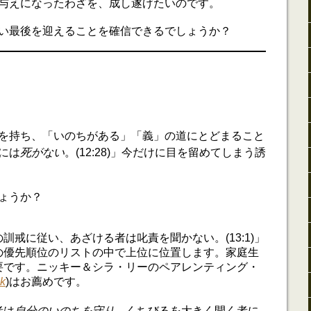
与えになったわざを、成し遂げたいのです。
い最後を迎えることを確信できるでしょうか？
を持ち、「いのちがある」「義」の道にとどまること
には
死がない
。(12:28)」今だけに目を留めてしまう誘
ょうか？
訓戒に従い、あざける者は叱責を聞かない。(13:1)」
の優先順位のリストの中で上位に位置します。家庭生
要です。ニッキー＆シラ・リーのペアレンティング・
ok
)はお薦めです。
者は
自分のいのちを守り
、くちびるを大きく開く者に