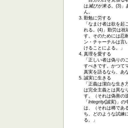
は
滅びが来る
。(3
ん。
勤勉に労する
「なまけ者は欲を起
れる。(4)」勤労は
す。そのためには忍
ン・チャーチルは言
けることによる。」
真理を愛する
「正しい者は偽りのこ
すべきです。かつて
真実を語るなら、あ
誠実に生きる
「正義は潔白な生き方
は完全主義とは異な
す。（それは偽善の
「
Integrity
(誠実)」
は、（それは稀であ
ち、どのような試練
る。」