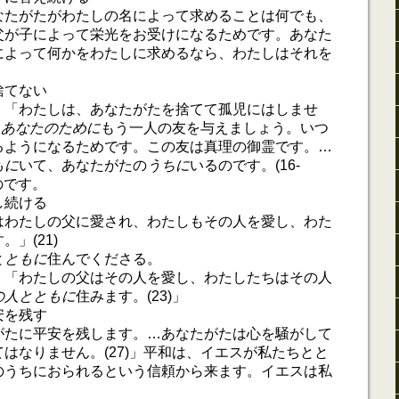
なたがたがわたしの名によって求めることは何でも、
父が子によって栄光をお受けになるためです。あなた
によって何かをわたしに求めるなら、わたしはそれを
」
捨てない
。「わたしは、あなたがたを捨てて孤児にはしませ
「
あなたのために
もう一人の友を与えましょう。いつ
るようになるためです。この友は真理の御霊です。…
もに
いて、あなたがたの
うちに
いるのです。(16-
うのです。
し続ける
はわたしの父に愛され、わたしもその人を愛し、わた
」(21)
と
ともに
住んでくださる。
。「わたしの父はその人を愛し、わたしたちはその人
の人とともに
住みます。(23)」
安を残す
がたに平安を残します。…あなたがたは心を騒がして
はなりません。(27)」平和は、イエスが私たちとと
のうちにおられるという信頼から来ます。イエスは私