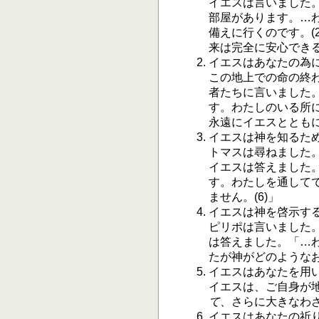
イエスは言いました
部屋があります。…
備えに行くのです。(
来は完全に安心でき
イエスはあなたの為
この地上での命の終
者たちに言いました
す。わたしのいる所に
永遠にイエスととも
イエスは神を知るた
トマスは尋ねました
イエスは答えました
す。わたしを通して
ません。(6)」
イエスは神を啓示す
ピリポは言いました。
は答えました。「…わ
たが神がどのような
イエスはあなたを用
イエスは、ご自身が
て
、さらに大きなわざ
イエスはあなたの祈