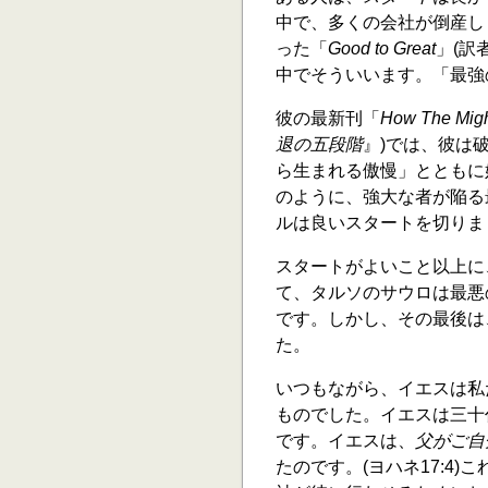
中で、多くの会社が倒産し
った「
Good to Great
」(訳
中でそういいます。「最強
彼の最新刊「
How The Migh
退の五段階
』)では、彼は
ら生まれる傲慢」とともに
のように、強大な者が陥る最
ルは良いスタートを切りま
スタートがよいこと以上に
て、タルソのサウロは最悪
です。しかし、その最後は
た。
いつもながら、イエスは私
ものでした。イエスは三十
です。イエスは、
父がご自
たのです。(ヨハネ17:4