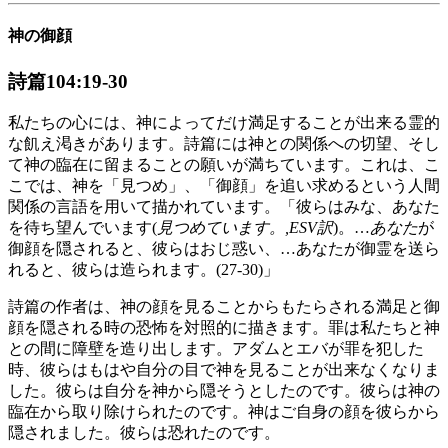
神の御顔
詩篇104:19-30
私たちの心には、神によってだけ満足することが出来る霊的
な飢え渇きがあります。詩篇には神との関係への切望、そし
て神の臨在に留まることの願いが満ちています。これは、こ
こでは、神を「見つめ」、「御顔」を追い求めるという人間
関係の言語を用いて描かれています。「彼らはみな、あなた
を待ち望んでいます(
見つめています。,ESV訳
)。…
あなた
が
御顔を隠されると、彼らはおじ惑い、…あなたが御霊を送ら
れると、彼らは造られます。(27-30)」
詩篇の作者は、神の顔を見ることからもたらされる満足と御
顔を隠される時の恐怖を対照的に描きます。罪は私たちと神
との間に障壁を造り出します。アダムとエバが罪を犯した
時、彼らはもはや自分の目で神を見ることが出来なくなりま
した。彼らは自分を神から隠そうとしたのです。彼らは神の
臨在から取り除けられたのです。神はご自身の顔を彼らから
隠されました。彼らは恐れたのです。