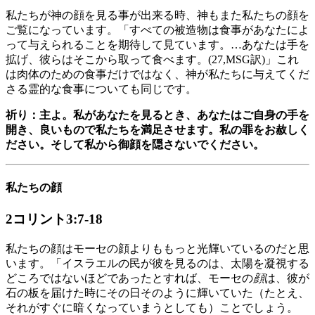
私たちが神の顔を見る事が出来る時、神もまた私たちの顔を
ご覧になっています。「すべての被造物は食事があなたによ
って与えられることを期待して見ています。…あなたは手を
拡げ、彼らはそこから取って食べます。(27,MSG訳)」これ
は肉体のための食事だけではなく、神が私たちに与えてくだ
さる霊的な食事についても同じです。
祈り：主よ。私があなたを見るとき、あなたはご自身の手を
開き、良いもので私たちを満足させます。私の罪をお赦しく
ださい。そして私から御顔を隠さないでください。
私たちの顔
2コリント3:7-18
私たちの顔はモーセの顔よりももっと光輝いているのだと思
います。「イスラエルの民が彼を見るのは、太陽を凝視する
どころではないほどであったとすれば、モーセの
顔
は、彼が
石の板を届けた時にその日そのように輝いていた（たとえ、
それがすぐに暗くなっていまうとしても）ことでしょう。