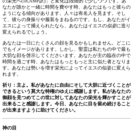
の栄光へ(18,AMP訳)」と変化は段階的で少しづつです。あ
なたが誰かと一緒に時間を費やす時、あなたはもっと彼らの
ようになる傾向があります。人々は有名人を見ます。そし
て、彼らの身振りや服装をまねるのです。もし、あなたがイ
エスによって捕えられたなら、あなたはイエスの
似姿
に造り
変えられるでしょう。
あなたは一日にたくさんの顔を見るかもしれません。どこに
でもイメージがあります。しかし、聖霊は私たちの中で最も
大切な顔を啓示してくださいます。あなたが主の臨在の中で
時間を過ごす時、あなたはもっともっと主に似た者となりま
す。あなたは勢いを増す栄光によってイエスの似姿に変えら
れます。
祈り：主よ。私があなたに自由にそして大胆に近づくことが
できるという莫大な特権のゆえに感謝します。私があなたの
御顔を見つめてこの世に対してあなたの栄光を輝かすことが
出来ること感謝します。今日、あなたに目を留め続けること
が出来ますように助けてください。
神の目