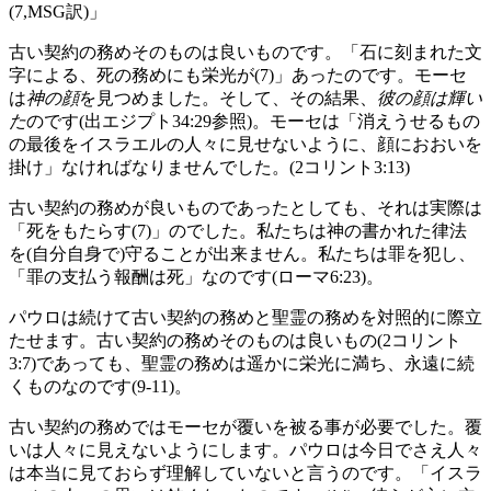
(7,MSG訳)」
古い契約の務めそのものは良いものです。「石に刻まれた文
字による、死の務めにも栄光が(7)」あったのです。モーセ
は
神の顔
を見つめました。そして、その結果、
彼の顔は輝い
た
のです(出エジプト34:29参照)。モーセは「消えうせるもの
の最後をイスラエルの人々に見せないように、顔におおいを
掛け」なければなりませんでした。(2コリント3:13)
古い契約の務めが良いものであったとしても、それは実際は
「死をもたらす(7)」のでした。私たちは神の書かれた律法
を(自分自身で)守ることが出来ません。私たちは罪を犯し、
「罪の支払う報酬は死」なのです(ローマ6:23)。
パウロは続けて古い契約の務めと聖霊の務めを対照的に際立
たせます。古い契約の務めそのものは良いもの(2コリント
3:7)であっても、聖霊の務めは遥かに栄光に満ち、永遠に続
くものなのです(9-11)。
古い契約の務めではモーセが覆いを被る事が必要でした。覆
いは人々に見えないようにします。パウロは今日でさえ人々
は本当に見ておらず理解していないと言うのです。「イスラ