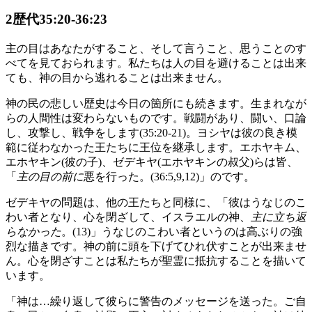
2歴代35:20-36:23
主の目はあなたがすること、そして言うこと、思うことのす
べてを見ておられます。私たちは人の目を避けることは出来
ても、神の目から逃れることは出来ません。
神の民の悲しい歴史は今日の箇所にも続きます。生まれなが
らの人間性は変わらないものです。戦闘があり、闘い、口論
し、攻撃し、戦争をします(35:20-21)。ヨシヤは彼の良き模
範に従わなかった王たちに王位を継承します。エホヤキム、
エホヤキン(彼の子)、ゼデキヤ(エホヤキンの叔父)らは皆、
「
主の目の前に
悪を行った。(36:5,9,12)」のです。
ゼデキヤの問題は、他の王たちと同様に、「彼はうなじのこ
わい者となり、心を閉ざして、イスラエルの神、
主に立ち返
らなかった
。(13)」うなじのこわい者というのは高ぶりの強
烈な描きです。神の前に頭を下げてひれ伏すことが出来ませ
ん。心を閉ざすことは私たちが聖霊に抵抗することを描いて
います。
「神は…繰り返して彼らに警告のメッセージを送った。ご自