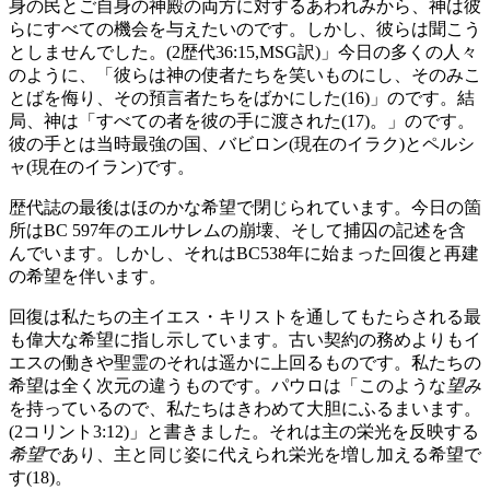
身の民とご自身の神殿の両方に対するあわれみから、神は彼
らにすべての機会を与えたいのです。しかし、彼らは聞こう
としませんでした。(2歴代36:15,MSG訳)」今日の多くの人々
のように、「彼らは神の使者たちを笑いものにし、そのみこ
とばを侮り、その預言者たちをばかにした(16)」のです。結
局、神は「すべての者を彼の手に渡された(17)。」のです。
彼の手とは当時最強の国、バビロン(現在のイラク)とペルシ
ャ(現在のイラン)です。
歴代誌の最後はほのかな希望で閉じられています。今日の箇
所はBC 597年のエルサレムの崩壊、そして捕囚の記述を含
んでいます。しかし、それはBC538年に始まった回復と再建
の希望を伴います。
回復は私たちの主イエス・キリストを通してもたらされる最
も偉大な希望に指し示しています。古い契約の務めよりもイ
エスの働きや聖霊のそれは遥かに上回るものです。私たちの
希望は全く次元の違うものです。パウロは「このような
望み
を持っているので、私たちはきわめて大胆にふるまいます。
(2コリント3:12)」と書きました。それは主の栄光を反映する
希望
であり、主と同じ姿に代えられ栄光を増し加える希望で
す(18)。