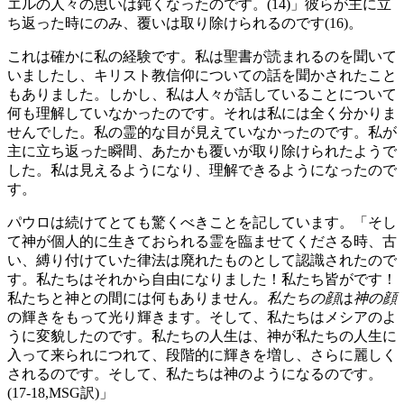
エルの人々の思いは鈍くなったのです。(14)」彼らが主に立
ち返った時にのみ、覆いは取り除けられるのです(16)。
これは確かに私の経験です。私は聖書が読まれるのを聞いて
いましたし、キリスト教信仰についての話を聞かされたこと
もありました。しかし、私は人々が話していることについて
何も理解していなかったのです。それは私には全く分かりま
せんでした。私の霊的な目が見えていなかったのです。私が
主に立ち返った瞬間、あたかも覆いが取り除けられたようで
した。私は見えるようになり、理解できるようになったので
す。
パウロは続けてとても驚くべきことを記しています。「そし
て神が個人的に生きておられる霊を臨ませてくださる時、古
い、縛り付けていた律法は廃れたものとして認識されたので
す。私たちはそれから自由になりました！私たち皆がです！
私たちと神との間には何もありません。
私たちの顔
は
神の顔
の輝きをもって光り輝きます。そして、私たちはメシアのよ
うに変貌したのです。私たちの人生は、神が私たちの人生に
入って来られにつれて、段階的に輝きを増し、さらに麗しく
されるのです。そして、私たちは神のようになるのです。
(17-18,MSG訳)」