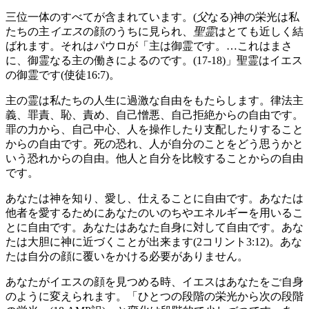
三位一体のすべてが含まれています。(
父
なる)神の栄光は私
たちの主
イエス
の顔のうちに見られ、
聖霊
はとても近しく結
ばれます。それはパウロが「主は御霊です。…これはまさ
に、御霊なる主の働きによるのです。(17-18)」聖霊はイエス
の御霊です(使徒16:7)。
主の霊は私たちの人生に過激な自由をもたらします。律法主
義、罪責、恥、責め、自己憎悪、自己拒絶からの自由です。
罪の力から、自己中心、人を操作したり支配したりすること
からの自由です。死の恐れ、人が自分のことをどう思うかと
いう恐れからの自由。他人と自分を比較することからの自由
です。
あなたは神を知り、愛し、仕えることに自由です。あなたは
他者を愛するためにあなたのいのちやエネルギーを用いるこ
とに自由です。あなたはあなた自身に対して自由です。あな
たは大胆に神に近づくことが出来ます(2コリント3:12)。あな
たは自分の顔に覆いをかける必要がありません。
あなたがイエスの顔を見つめる時、イエスはあなたをご自身
のように変えられます。「ひとつの段階の栄光から次の段階