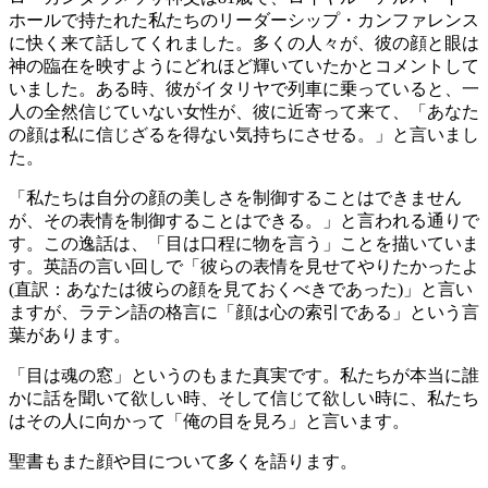
ホールで持たれた私たちのリーダーシップ・カンファレンス
に快く来て話してくれました。多くの人々が、彼の顔と眼は
神の臨在を映すようにどれほど輝いていたかとコメントして
いました。ある時、彼がイタリヤで列車に乗っていると、一
人の全然信じていない女性が、彼に近寄って来て、「あなた
の顔は私に信じざるを得ない気持ちにさせる。」と言いまし
た。
「私たちは自分の顔の美しさを制御することはできません
が、その表情を制御することはできる。」と言われる通りで
す。この逸話は、「目は口程に物を言う」ことを描いていま
す。英語の言い回しで「彼らの表情を見せてやりたかったよ
(直訳：あなたは彼らの顔を見ておくべきであった)」と言い
ますが、ラテン語の格言に「顔は心の索引である」という言
葉があります。
「目は魂の窓」というのもまた真実です。私たちが本当に誰
かに話を聞いて欲しい時、そして信じて欲しい時に、私たち
はその人に向かって「俺の目を見ろ」と言います。
聖書もまた顔や目について多くを語ります。