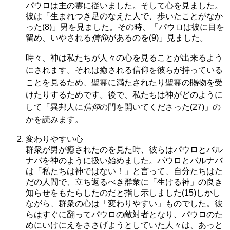
パウロは主の霊に従いました。そして心を見ました。
彼は「生まれつき足のなえた人で、歩いたことがなか
った(8)」男を見ました。その時、「パウロは彼に目を
留め、いやされる
信仰
があるのを(9)」見ました。
時々、神は私たちが人々の心を見ることが出来るよう
にされます。それは癒される信仰を彼らが持っている
ことを見るため、聖霊に満たされたり聖霊の賜物を受
けたりするためです。後で、私たちは神がどのように
して「異邦人に
信仰
の門を開いてくださった(27)」の
かを読みます。
変わりやすい心
群衆が男が癒されたのを見た時、彼らはパウロとバル
ナバを神のように扱い始めました。パウロとバルナバ
は「私たちは神ではない！」と言って、自分たちはた
だの人間で、立ち返るべき群衆に「生ける神」の良き
知らせをもたらしたのだと指し示しました(15)しかし
ながら、群衆の心は「変わりやすい」ものでした。彼
らはすぐに翻ってパウロの敵対者となり、パウロのた
めにいけにえをささげようとしていた人々は、あっと