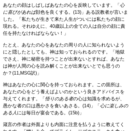
あなたの顔はしばしばあなたの心を反映しています。「
心
に喜びがあれば
顔色を良くする。(13)」ある説教者が言いま
した。「私たちが生きて来た人生がついには私たちの顔に
現れる。それゆえに、40歳以上の全ての人は自分の顔に責
任を持たなければならない！」
たとえ、あなたの心をあなたの周りの人に知られないよう
にと隠したとしても、神は知っておられるのです。「地獄
でさえ、神に秘密を持つことが出来ないとすれば、あなた
は神が人間の心を読み解くことが出来ないとでも思うの
か？(11,MSG訳)」
神はあなたの心に関心を持っておられます。この箇所は、
あなたの心をどう養えばよいのかという良きアドバイスを
与えてくれます。「
悟りのある者
の心は知識を求めるが、
愚かな者の口は愚かさを食いあさる。(14)」「
心に楽しみの
ある人
には毎日が宴会である。(15b)」
箴言の作者は外面よりも内面に注意を払うように教えてく