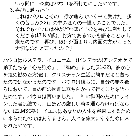
いう間に、今度はパウロを石打ちにしたのです。
喜びに満ちた心
これはパウロとその一行が進んでいく中で受けた「多
くの苦しみ(22)」の中のほんの一握りのことでした。
それでもパウロは神がどれほど「
心
を喜びに満たして
くださる(17,NIV訳)」お方であるのかを語ることが出
来たのです。再び、彼は外面よりも内面の方がもっと
大切なのだと言ったのです。
パウロはルステラ、イコニオム、(ピシデヤの)アンテオケで
弟子たちを「心を強め」、「勧め」ました(21-22)。彼が心
を強め勧めた方法は、クリスチャン生活は簡単だよと言っ
たのではなかったのです。パウロは彼らに、自分の罪を後
ろにおいて、目の前の困難に立ち向かって行くことを語っ
たのです。パウロは言いました。「神の御国のためにサイ
ンした者は誰でも、山ほどの厳しい時を通らなければなら
ない(22,MSG訳)」イエスはあなたの人生を容易にするため
に来られたのではありません。人々を偉大にするために来
られたのです。