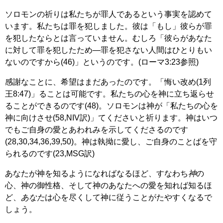
ソロモンの祈りは私たちが罪人であるという事実を認めて
います。私たちは罪を犯しました。彼は「もし」彼らが罪
を犯したならとは言っていません。むしろ「彼らがあなた
に対して罪を犯したため―罪を犯さない人間はひとりもい
ないのですから(46)」というのです。(ローマ3:23参照)
感謝なことに、希望はまだあったのです。「悔い改め(1列
王8:47)」ることは可能です。私たちの心を神に立ち返らせ
ることができるのです(48)。ソロモンは神が「私たちの心を
神に向けさせ(58,NIV訳)」てくださいと祈ります。神はいつ
でもご自身の愛とあわれみを示してくださるのです
(28,30,34,36,39,50)。神は執拗に愛し、ご自身のことばを守
られるのです(23,MSG訳)
あなたが神を知るようになればなるほど、すなわち
神
の
心、神の御性格、そして神のあなたへの愛を知れば知るほ
ど、
あなた
は心を尽くして神に従うことがたやすくなるで
しょう。