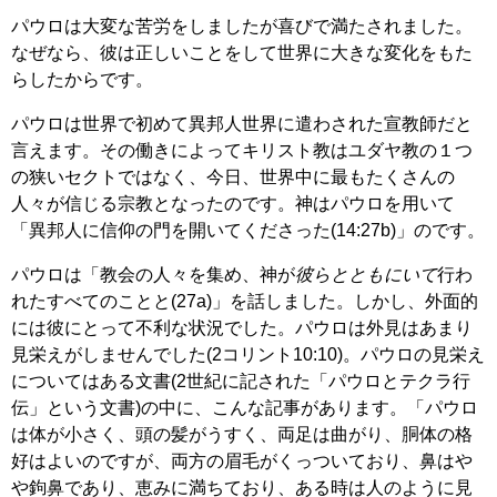
パウロは大変な苦労をしましたが喜びで満たされました。
なぜなら、彼は正しいことをして世界に大きな変化をもた
らしたからです。
パウロは世界で初めて異邦人世界に遣わされた宣教師だと
言えます。その働きによってキリスト教はユダヤ教の１つ
の狭いセクトではなく、今日、世界中に最もたくさんの
人々が信じる宗教となったのです。神はパウロを用いて
「異邦人に信仰の門を開いてくださった(14:27b)」のです。
パウロは「教会の人々を集め、神が
彼らとともにいて
行わ
れたすべてのことと(27a)」を話しました。しかし、外面的
には彼にとって不利な状況でした。パウロは外見はあまり
見栄えがしませんでした(2コリント10:10)。パウロの見栄え
についてはある文書(2世紀に記された「パウロとテクラ行
伝」という文書)の中に、こんな記事があります。「パウロ
は体が小さく、頭の髪がうすく、両足は曲がり、胴体の格
好はよいのですが、両方の眉毛がくっついており、鼻はや
や鉤鼻であり、恵みに満ちており、ある時は人のように見