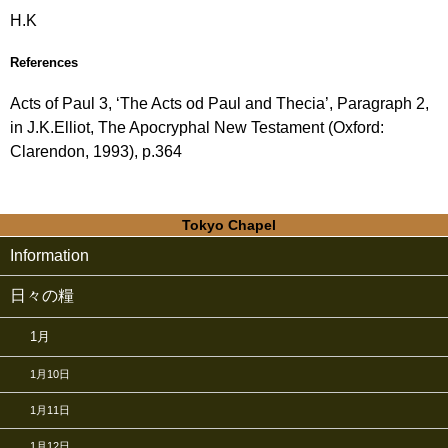
H.K
References
Acts of Paul 3, ‘The Acts od Paul and Thecia’, Paragraph 2,
in J.K.Elliot, The Apocryphal New Testament (Oxford:
Clarendon, 1993), p.364
Tokyo Chapel
Information
日々の糧
1月
1月10日
1月11日
1月12日