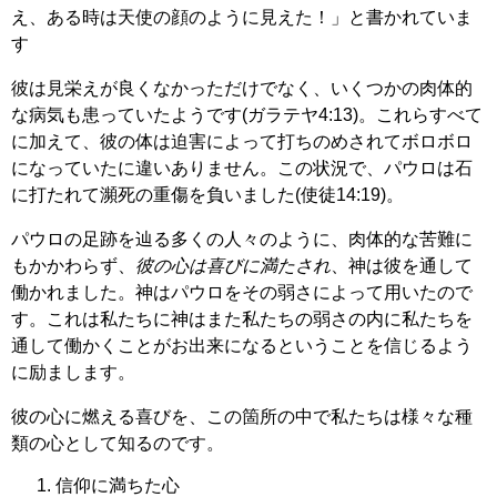
え、ある時は天使の顔のように見えた！」と書かれていま
す
彼は見栄えが良くなかっただけでなく、いくつかの肉体的
な病気も患っていたようです(ガラテヤ4:13)。これらすべて
に加えて、彼の体は迫害によって打ちのめされてボロボロ
になっていたに違いありません。この状況で、パウロは石
に打たれて瀕死の重傷を負いました(使徒14:19)。
パウロの足跡を辿る多くの人々のように、肉体的な苦難に
もかかわらず、
彼の心は喜びに満たされ
、神は彼を通して
働かれました。神はパウロをその弱さによって用いたので
す。これは私たちに神はまた私たちの弱さの内に私たちを
通して働かくことがお出来になるということを信じるよう
に励まします。
彼の心に燃える喜びを、この箇所の中で私たちは様々な種
類の心として知るのです。
信仰に満ちた心