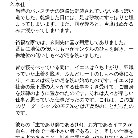
奉仕
当時のパレスチナの道路は舗装されていない埃っぽい
道でした。乾燥した日には、足は砂埃にすっぽりと埋
まってしまいます。また、雨が降ると、今度はぬかる
みに浸かってしまいます。
裕福な家では、玄関先に器が用意してありました。二
番目に地位の低いしもべがサンダルのひもを解き、一
番地位の低いしもべが足を洗いました。
皆が寝そべっている間に、イエスは立ち上がり、羽織
っていた上着を脱ぎ、ふんどし一丁のしもべの姿にな
り、イエスは彼らの足を洗い始めたのです。イエスは
社会の最下層の人々がする仕事を引き受けて、ご自身
を奴隷のように置かれたのです。それは人々が卑しい
仕事と思っていた仕事だったのです。これは、
この世
のリーダーシップのモデルとは正反対
のことだったの
です。
彼らの「主であり師である(14)」お方であるイエスが
自ら、社会で一番小さい者であること、卑しい仕事を
する者であること、社会の隅に追いやられている者で