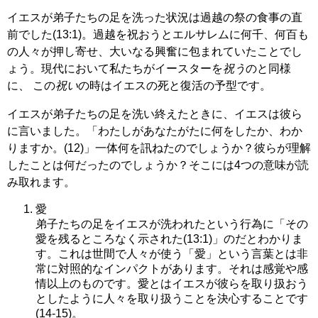
イエスが弟子たちの足を洗った状況は過越の祭の食事の直
前でした(13:1)。過越を祝おうとエルサレムに何千、何百も
の人々が押し寄せ、大いなる興奮に包まれていたことでし
ょう。現代において私たちがイースターを
祝う
のと同様
に、 この
祝い
の時はイエスの死と復活の予型です。
イエスが弟子たちの足を洗い終えたときに、イエスは彼ら
に言いました。「わたしがあなたがたに何をしたか、わか
りますか。(12)」一体何を訊ねたのでしょうか？彼らが理解
したことは何だったのでしょうか？そこには4つの意味が読
み取れます。
愛
弟子たちの足をイエスが洗われたという行為に「その
愛を残るところなく示された(13:1)」のだとわかりま
す。これは世間で人々が使う「愛」という言葉とは非
常に対照的なインパクトがあります。それは感覚や感
情以上のものです。愛とはイエスが彼らを取り扱おう
としたように人々を取り扱うことを決心することです
(14-15)。