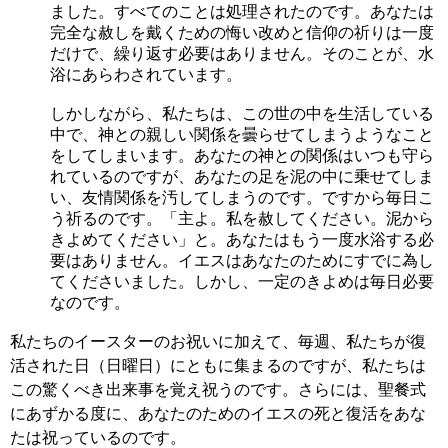
ました。すべてのことは処理されたのです。あなたは
完全な赦しを戴くための悔い改めと信仰の祈りは一度
だけで、繰り返す必要はありません。そのことが、水
浴にあらわされています。
しかしながら、私たちは、この世の中を生活している
中で、神との親しい関係を曇らせてしまうようなこと
をしてしまいます。あなたの神との関係はいつも守ら
れているのですが、あなたの足を泥の中に乗せてしま
い、友情関係を汚してしまうのです。ですから毎日こ
う祈るのです。「主よ。私を赦してください。泥から
きよめてください」と。あなたはもう一度水浴する必
要はありません。イエスはあなたのためにすでに為し
てくださいました。しかし、一定のきよめは毎日必要
なのです。
私たちのイースターのお祝いに加えて、毎週、私たちが復
活された日（日曜日）にともに集まるのですが、私たちは
この驚くべき出来事を覚え祝うのです。さらには、聖餐式
にあずかる度に、あなたのためのイエスの死と復活をあな
たは祝っているのです。