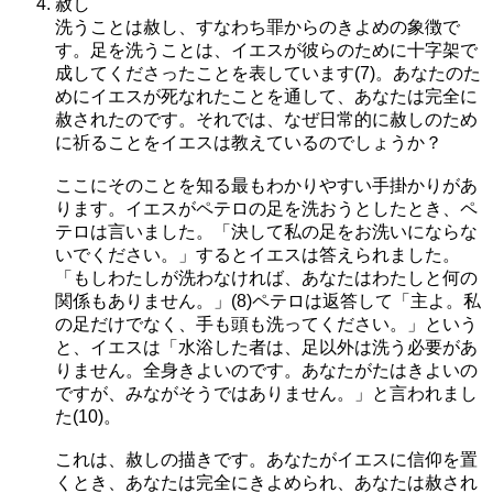
赦し
洗うことは赦し、すなわち罪からのきよめの象徴で
す。足を洗うことは、イエスが彼らのために十字架で
成してくださったことを表しています(7)。あなたのた
めにイエスが死なれたことを通して、あなたは完全に
赦されたのです。それでは、なぜ日常的に赦しのため
に祈ることをイエスは教えているのでしょうか？
ここにそのことを知る最もわかりやすい手掛かりがあ
ります。イエスがペテロの足を洗おうとしたとき、ペ
テロは言いました。「決して私の足をお洗いにならな
いでください。」するとイエスは答えられました。
「もしわたしが洗わなければ、あなたはわたしと何の
関係もありません。」(8)ペテロは返答して「主よ。私
の足だけでなく、手も頭も洗ってください。」という
と、イエスは「水浴した者は、足以外は洗う必要があ
りません。全身きよいのです。あなたがたはきよいの
ですが、みながそうではありません。」と言われまし
た(10)。
これは、赦しの描きです。あなたがイエスに信仰を置
くとき、あなたは完全にきよめられ、あなたは赦され