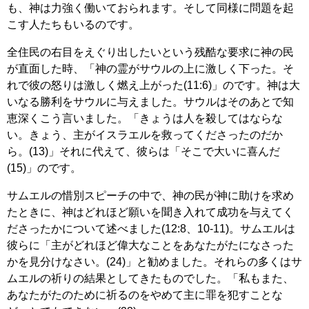
も、神は力強く働いておられます。そして同様に問題を起
こす人たちもいるのです。
全住民の右目をえぐり出したいという残酷な要求に神の民
が直面した時、「神の霊がサウルの上に激しく下った。そ
れで彼の怒りは激しく燃え上がった(11:6)」のです。神は大
いなる勝利をサウルに与えました。サウルはそのあとで知
恵深くこう言いました。「きょうは人を殺してはならな
い。きょう、主がイスラエルを救ってくださったのだか
ら。(13)」それに代えて、彼らは「そこで大いに喜んだ
(15)」のです。
サムエルの惜別スピーチの中で、神の民が神に助けを求め
たときに、神はどれほど願いを聞き入れて成功を与えてく
ださったかについて述べました(12:8、10-11)。サムエルは
彼らに「主がどれほど偉大なことをあなたがたになさった
かを見分けなさい。(24)」と勧めました。それらの多くはサ
ムエルの祈りの結果としてきたものでした。「私もまた、
あなたがたのために祈るのをやめて主に罪を犯すことな