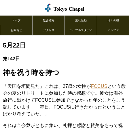
Tokyo Chapel
トップ
教会紹介
主な活動
日々の糧
お問合せ
アクセス
バイブルスタディ
アルファ
5月22日
第142日
神を祝う時を持つ
「天国を垣間見た」これは、27歳の女性が
FOCUS
という教
会の夏のリトリートに参加した時の感想です。彼女は海外
旅行に出かけてFOCUSに参加できなかった年のことをこう
記しています。「毎日、FOCUSに行きたかったということ
ばかり考えていた。」
それは全会衆がともに集い、礼拝と感謝と賛美をもって祝