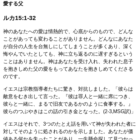
愛する父
ルカ15:1-32
神のあなたへの愛は情熱的で、心底からのもので、どんな
ことがあっても変わることがありません。
どんなに
あなた
が自分の人生を台無しにしてしまうことが多くあり、深く
悔やんでいたとしても、神に立ち返るのに遅すぎるという
ことはありません。神はあなたを受け入れ、失われた息子
を抱きしめた父の愛をもってあなたを抱きしめてくださる
のです。
イエスは宗教指導者たちに驚き、対抗しました。「彼らは
敵意をむき出して言った。『彼は罪人と一緒に席につき、
彼らと一緒に、まるで旧友であるかのように食事する。』
彼らのつぶやきはこの話の引き金となった。(2-3,MSG訳)」
イエスはそれで、3つのたとえ話を用いて神が失われた者に
対してそのように処されるのかを示しました。あなたが価
値ある何かを失ったことがあり、一生懸命探して見つかっ