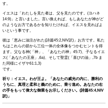
す。
イエスは「わたしを見た者は、父を見たのです。(ヨハネ
14:9)」と言いました。言い換えれば、もしあなたが神がど
のようなお方であるかを知りたければ、イエスを見ればよ
いという事です。
彼は「恵みに油注がれた(詩篇45:2,NIV訳)」お方です。私た
ちはこれらの節から三位一体の全体像をつかむヒントを得
ます。父なる神(「神」、「あなたの神」45:7)、子なるイエ
ス(「あなたの王座」,6a)、そして聖霊(「喜びの油」,7b ま
た同様にイザヤ61:1,3)
です。
祈り：イエス。わが王よ。「あなたの威光の内に、勝利の
うちに、真理と柔和と義のために、乗り進め。あなたの右
の手をもって偉大な御業をお示しください。(詩篇45:4,NIV
訳)」