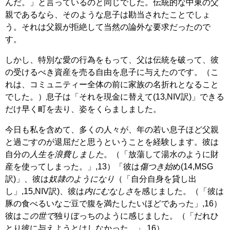
んだ。」と言っているのと同じでした。伝統的な中東の父
親であるなら、そのような息子は勘当されたことでしょ
う。それは父親が拒絶して当然の論外な要求だったので
す。
しかし、特別な愛の行為をもって、父は伝統を破って、彼
の受けるべき資産を売る自由を息子に与えたのです。（こ
れは、コミュニティー全体の前に家族の名折れとなること
でした。）息子は「それを現金に替えて(13,NIV訳)」できる
だけ早く町を去り、姿をくらましました。
今日も
私を含めて、多くの人々が、年の若い息子ほど父親
と過ごすのが退屈だと思うということを経験します。彼は
自分の
人生を浪費しました
。（「放蕩して湯水のように財
産を使ってしまった。」,13）「彼は
傷つき始
め(14,MSG
訳)」、彼は
奴隷のようになり
（「自分自身を貸し出
し」,15,NIV訳)、彼は
内にむなしさ
を感じました。（「彼は
豚の食べるいなご豆で腹を満たしたいほどであった」,16）
彼は
この世で
独りぼっちのように感じました。（「だれひ
とり彼に与えようとはしなかった。」,16）