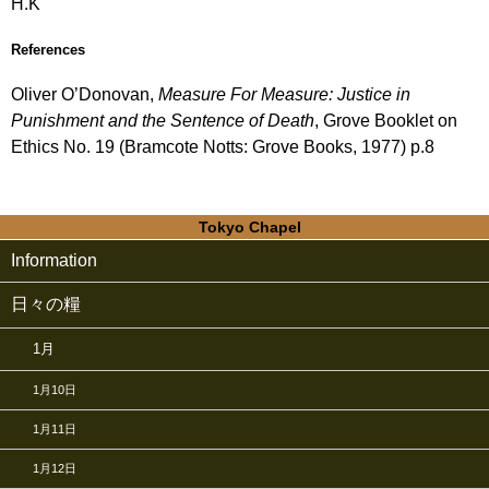
H.K
References
Oliver O’Donovan,
Measure For Measure: Justice in
Punishment and the Sentence of Death
, Grove Booklet on
Ethics No. 19 (Bramcote Notts: Grove Books, 1977) p.8
Tokyo Chapel
Information
日々の糧
1月
1月10日
1月11日
1月12日