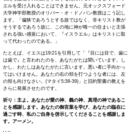
エルを受け入れることはできません。元オックスフォード
大学神学部教授のオリバー・オ・ドノバン教授はこう記し
ます。「偏狭であろうとする故ではなく、非キリスト教が
そうするであろう故に、この地に神が唯一の住まいと主張
される強い感覚において、『イスラエル』はキリストに取
って代わったのである。」
たとえば、イエスは19:21を引用して「『目には目で、歯に
は歯で』と言われたのを、あなたがたは聞いています。し
かし、わたしはあなたがたに言います。悪い者に手向かっ
てはいけません。あなたの右の頬を打つような者には、左
の頬も向けなさい。(マタイ5:38-39)」と旧約聖書の教えを
さらに発展させたのです。
祈り：主よ。あなたが愛の神、義の神、真理の神であるこ
とを感謝します。あなたの御言葉を学び、あなたの臨在に
過ごす時、私のご自身を啓示してくださることを感謝しま
す。アーメン。