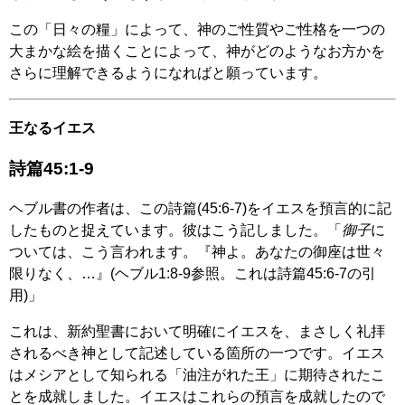
この「日々の糧」によって、神のご性質やご性格を一つの
大まかな絵を描くことによって、神がどのようなお方かを
さらに理解できるようになればと願っています。
王なるイエス
詩篇45:1-9
ヘブル書の作者は、この詩篇(45:6-7)をイエスを預言的に記
したものと捉えています。彼はこう記しました。「
御子
に
ついては、こう言われます。『神よ。あなたの御座は世々
限りなく、…』(ヘブル1:8-9参照。これは詩篇45:6-7の引
用)」
これは、新約聖書において明確にイエスを、まさしく礼拝
されるべき神として記述している箇所の一つです。イエス
はメシアとして知られる「油注がれた王」に期待されたこ
とを成就しました。イエスはこれらの預言を成就したので