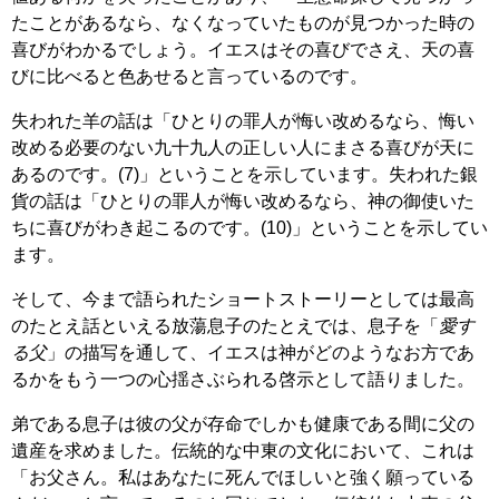
たことがあるなら、なくなっていたものが見つかった時の
喜びがわかるでしょう。イエスはその喜びでさえ、天の喜
びに比べると色あせると言っているのです。
失われた羊の話は「ひとりの罪人が悔い改めるなら、悔い
改める必要のない九十九人の正しい人にまさる喜びが天に
あるのです。(7)」ということを示しています。失われた銀
貨の話は「ひとりの罪人が悔い改めるなら、神の御使いた
ちに喜びがわき起こるのです。(10)」ということを示してい
ます。
そして、今まで語られたショートストーリーとしては最高
のたとえ話といえる放蕩息子のたとえでは、息子を「
愛す
る父
」の描写を通して、イエスは神がどのようなお方であ
るかをもう一つの心揺さぶられる啓示として語りました。
弟である息子は彼の父が存命でしかも健康である間に父の
遺産を求めました。伝統的な中東の文化において、これは
「お父さん。私はあなたに死んでほしいと強く願っている