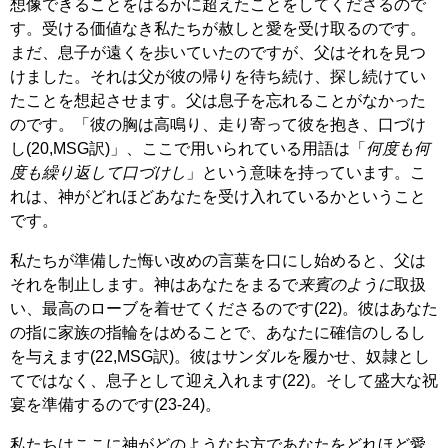
想像できることをはるかに超えたことをしてくださるので
す。受ける価値なき私たちが赦しと愛を受け取るのです。
まだ、息子が遠くを歩いていたのですが、父はそれを見つ
けました。それは父が彼の帰りを待ち続け、探し続けてい
たことを想起させます。父は息子を忘れることがなかった
のです。「彼の胸は高鳴り、走り寄って彼を抱き、口づけ
し(20,MSG訳)」、ここで用いられている用語は「
何度も何
度も繰り返して口づけし
」という意味を持っています。こ
れは、神がどれほどあなたを受け入れているかということ
です。
私たちが準備した悔い改めの言葉を口にし始めると、父は
それを制止します。神はあなたをまるで
来賓のように
取扱
い、最高のローブを着せてくださるのです(22)。彼はあなた
の指に家族の指輪をはめることで、あなたに確信のしるし
を与えます(22,MSG訳)。彼はサンダルを履かせ、奴隷とし
てではなく、息子として迎え入れます(22)。そして盛大な祝
宴を準備するのです(23-24)。
私たちはここに神がどのようなお方であなたをどれほど愛