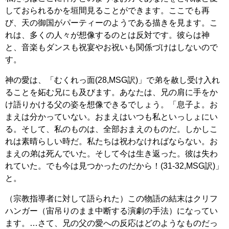
しておられるかを垣間見ることができます。ここでも再
び、天の御国がパーティーのようである描きを見ます。こ
れは、多くの人々が想像するのとは反対です。彼らは神
と、音楽もダンスも祝宴やお祝いも関係づけはしないので
す。
神の愛は、「むくれっ面(28,MSG訳)」で弟を赦し受け入れ
ることを妬む兄にも及びます。あなたは、兄の肩に手をか
け語りかける父の姿を想像できるでしょう。「息子よ。お
まえは分かっていない。おまえはいつも私といっしょにい
る。そして、私のものは、全部おまえのものだ。しかしこ
れは素晴らしい時だ。私たちは祝わなければならない。お
まえの弟は死んでいた。そして今は生き返った。彼は失わ
れていた。でも今は見つかったのだから！(31-32,MSG訳)」
と。
（宗教指導者に対して語られた）この物語の結末はクリフ
ハンガー（宙吊りのまま中断する演劇の手法）になってい
ます。…さて、兄の父の愛への反応はどのようなものだっ