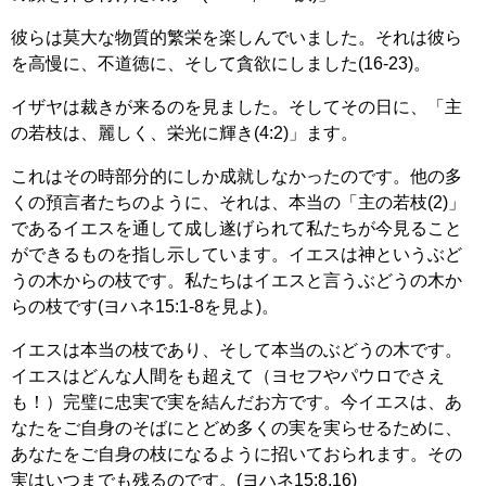
彼らは莫大な物質的繁栄を楽しんでいました。それは彼ら
を高慢に、不道徳に、そして貪欲にしました(16-23)。
イザヤは裁きが来るのを見ました。そしてその日に、「主
の若枝は、麗しく、栄光に輝き(4:2)」ます。
これはその時部分的にしか成就しなかったのです。他の多
くの預言者たちのように、それは、本当の「主の若枝(2)」
であるイエスを通して成し遂げられて私たちが今見ること
ができるものを指し示しています。イエスは神というぶど
うの木からの枝です。私たちはイエスと言うぶどうの木か
らの枝です(ヨハネ15:1-8を見よ)。
イエスは本当の枝であり、そして本当のぶどうの木です。
イエスはどんな人間をも超えて（ヨセフやパウロでさえ
も！）完璧に忠実で実を結んだお方です。今イエスは、あ
なたをご自身のそばにとどめ多くの実を実らせるために、
あなたをご自身の枝になるように招いておられます。その
実はいつまでも残るのです。(ヨハネ15:8,16)