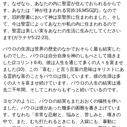
す。なぜなら、あなたの内に聖霊が住んでおられるからで
す。あなたは「神が住まわれる宮(6:16,MSG訳)」なので
す。旧約聖書において神は至聖所に住まわれました。そし
て、今は聖霊によってあなたや私の内に住まわれるので
す。聖霊は美しい実をあなたの生活に生みだしてください
ます(ガラテヤ5:22-23)。
パウロの生涯は世界の歴史のなかでおそらく最も結実した
ものでした。パウロは自分自身を神のしもべとして描きま
した(2コリント6:4)。彼は人生を通じて多くの人々を富ませ
ました(10)、この「富む」と言う言葉の意味はキリストにあ
る霊的な富のことをパウロは指しています。彼の生涯は多
くの人々を富ませ続けています。パウロの人生の結実は過
去二千年間、そしてこれからもずっと続いているのです。
ヨセフのように、パウロの結実もまたおおくの犠牲を伴い
ました。パウロは彼があった幾多の困難を書き上げていま
す。すなわち「非常な忍耐と、悩みと、苦しみと、嘆きの
中で、また、むち打たれるときにも、入獄にも、暴動に