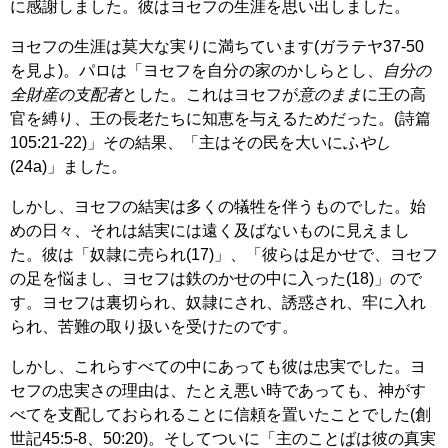
に感謝しました。彼はヨセフの生涯を思い出しました。
ヨセフの生涯は莫大な実りに満ちています(ガラテヤ37-50
を見よ)。パロは「ヨセフを自分の家のかしらとし、
自分の
全財産の支配者
とした。これはヨセフが
意のまま
に王の高
官を縛り、王の長老たちに知恵を与えるためだった。(詩篇
105:21-22)」その結果、「主はその民を大いに
ふやし
(24a)」ました。
しかし、ヨセフの結実は多くの犠牲を伴うものでした。始
めの日々、それは結実には遠く及ばないものに見えまし
た。彼は「奴隷に売られ(17)」、「彼らは足かせで、ヨセフ
の足を悩まし、ヨセフは鉄のかせの中に入った(18)」ので
す。ヨセフは裏切られ、奴隷にされ、誘惑され、牢に入れ
られ、苦難の取り扱いを受けたのです。
しかし、これらすべての中にあっても彼は忠実でした。ヨ
セフの忠実さの理由は、たとえ悪い時であっても、神がす
べてを支配しておられることに信頼を置いたことでした(創
世記45:5-8、50:20)。そしてついに「主のことばは彼の真実