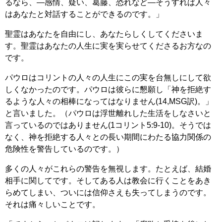
るなら、―感情、疑い、葛藤、恐れなど―そうすれば人々
はあなたと対話することができるのです。」
聖霊はあなたを自由にし、あなたらしくしてくださいま
す。聖霊はあなたの人生に実を実らせてくださるお方なの
です。
パウロはコリントの人々の人生にこの実を台無しにして欲
しくなかったのです。パウロは彼らに懇願し「神を拒絶す
るような人々の相棒になってはなりません(14,MSG訳)。」
と言いました。（パウロは浮世離れした生活をしなさいと
言っているのではありません(1コリント5:9-10)。そうでは
なく、神を拒絶する人々との長い期間にわたる協力関係の
危険性を警告しているのです。）
多くの人々がこれらの警告を無視します。たとえば、結婚
相手に関してです。そしてある人は教会に行くことをあき
らめてしまい、ついには信仰さえも失ってしまうのです。
それは痛々しいことです。