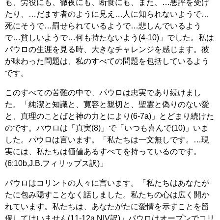
も、労役にも、徹夜にも、断食にも、また、…悪評を受け
たり、…だます者のように見え…人に知られないようで…
死にそうで…罰せられているようで…悲しんでいるよう
で…貧しいようで…何も持たないよう(4-10)」でした。私は
パウロの生涯を見る時、大きなチャレンジを感じます。彼
が味わった問題は、私のすべての問題を包括しているよう
です。
このすべての苦難の中で、パウロは忠実であり続けまし
た。「純潔と知識と、寛容と親切と、聖霊と偽りのない愛
と、真理のことばと神の力とにより(6-7a)」とどまり続けた
のです。パウロは「真実(8)」で「いつも喜んで(10)」いま
した。パウロは言います。「私たちは一文無しです。…現
実には、私たちは価値あるすべてを持っているのです。
(6:10b,J.B.フィリップス訳)」
パウロはコリントの人々に言います。「私たちはあなたが
たに包み隠すことなく話しました。私たちの心は広く開か
れています。私たちは、あなたがたに愛情を示すことを留
保してはいません(11-12a,NIV訳)」パウロはオープンでコリ