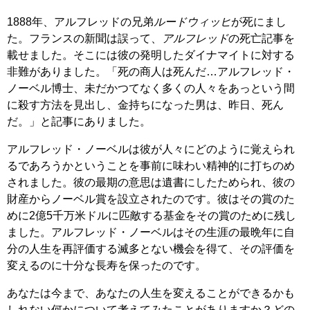
1888年、アルフレッドの兄弟
ルードウィッヒ
が死にまし
た。フランスの新聞は誤って、
アルフレッド
の死亡記事を
載せました。そこには彼の発明したダイナマイトに対する
非難がありました。「死の商人は死んだ…アルフレッド・
ノーベル博士、未だかつてなく多くの人々をあっという間
に殺す方法を見出し、金持ちになった男は、昨日、死ん
だ。」と記事にありました。
アルフレッド・ノーベルは彼が人々にどのように覚えられ
るであろうかということを事前に味わい精神的に打ちのめ
されました。彼の最期の意思は遺書にしたためられ、彼の
財産からノーベル賞を設立されたのです。彼はその賞のた
めに2億5千万米ドルに匹敵する基金をその賞のために残し
ました。アルフレッド・ノーベルはその生涯の最晩年に自
分の人生を再評価する滅多とない機会を得て、その評価を
変えるのに十分な長寿を保ったのです。
あなたは今まで、あなたの人生を変えることができるかも
しれない何かについて考えてみたことがありますか？どの