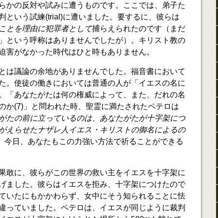
らかの反対や試みに遭うものです。ここでは、弟子た
という試練(trial)に遭いました。要するに、彼らは
ことを理由に犯罪者として
捕らえられたのです（まだ
」という呼称はありませんでしたが）。キリスト教の
迫害がなかった時代はひと時もありません。
とは議論の余地がありませんでした。福音書において
た。使徒の働きにおいては普通の人が「イエスの名に
。「あなたがたは何の権威によって、また、だれの名
のか(7)」と問われた時、聖霊に満たされたペテロは
がたの前に立っているのは、あなたがたが十字架につ
がえらせたナザレ人イエス・キリストの御名によるの
した。今日、あなたもこの力強い方法で祈ることができる
果敢に、彼らがこの世界の救い主をイエスを十字架に
げました。彼らはイエスを拒み、十字架につけたので
ていたにもかかわらず、女中にそう知られることに怯
違っていました。ペテロは、イエスが同じように裁判