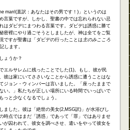
 the man!(直訳：あなたはその男です！)」というのは
め言葉ですが、しかし、聖書の中では忘れられない忌
れはダビデにまつわる言葉です。ダビデは誘惑に勝て
秘密裡にやり過ごそうとしましたが、神は全てをご覧
現ですが聖書は「ダビデの行ったことは
主のみこころ
」と記します。
しょうか？
でエルサレムに残ったことでした(1)。もし、彼が民
、彼は家にいてささいなことから誘惑に遭うことはな
てジョン・ウィンバーは言いました。「座ったままで
ない。」私たちが正しい場所にいる時間でいっぱいで
もっと少なくなるでしょう。
ました。彼は「絶世の美女(2,MSG訳)」が水浴びし
の時点ではまだ「誘惑」であって「罪」ではありませ
いが囚われて、彼女を調べさせ、遣いをやって彼女を