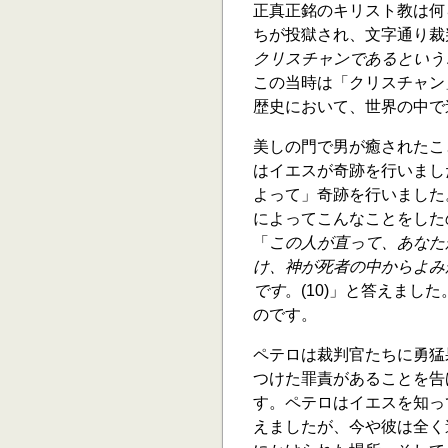
正真正銘のキリスト教は何
ちが投獄され、文字通り裁判
クリスチャンであるという
この当時は「クリスチャン
歴史において、世界の中で
美しの門で男が癒されたこ
はイエスが奇跡を行いまし
よって」奇跡を行いました
によってこんなことをした
「
この人が直って、あなた
け、神が死者の中からよみ
です
。(10)」と答えま
のです。
ペテロは裁判官たちに勇猛
つけた罪責があることを告
す。ペテロはイエスを知っ
えましたが、今や彼は全く