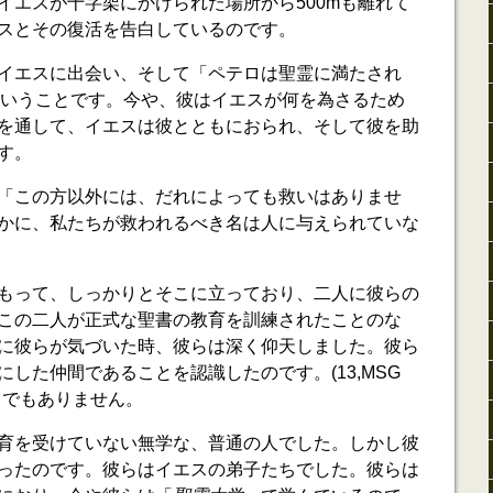
イエスが十字架にかけられた場所から500mも離れて
スとその復活を告白しているのです。
イエスに出会い、そして「ペテロは聖霊に満たされ
」ということです。今や、彼はイエスが何を為さるため
を通して、イエスは彼とともにおられ、そして彼を助
す。
「この方以外には、だれによっても救いはありませ
かに、私たちが救われるべき名は人に与えられていな
もって、しっかりとそこに立っており、二人に彼らの
この二人が正式な聖書の教育を訓練されたことのな
に彼らが気づいた時、彼らは深く仰天しました。彼ら
した仲間であることを認識したのです。(13,MSG
までもありません。
育を受けていない無学な、普通の人でした。しかし彼
ったのです。彼らはイエスの弟子たちでした。彼らは