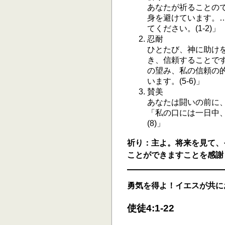
あなたが祈ることの
身を避けています。
てください。(1-2)」
忍耐
ひとたび、神に助け
き、信頼することで
の望み、私の信頼の
います。(5-6)」
賛美
あなたは闘いの前に
「私の口には一日中
(8)」
祈り：主よ。将来を見て、
ことができますことを感謝
勇気を得よ！イエスが共に
使徒4:1-22