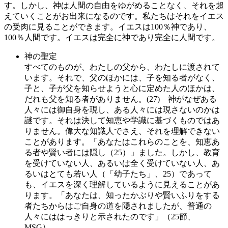
す。しかし、神は人間の自由をゆがめることなく、それを超
えていくことがお出来になるのです。私たちはそれをイエス
の受肉に見ることができます。イエスは100％神であり、
100％人間です。イエスは完全に神であり完全に人間です。
神の聖定
すべてのものが、わたしの父から、わたしに渡されて
います。それで、父のほかには、子を知る者がなく、
子と、子が父を知らせようと心に定めた人のほかは、
だれも父を知る者がありません。(27) 神がなぜある
人々には御自身を現し、ある人々には現さないのかは
謎です。それは決して知恵や学識に基づくものではあ
りません。偉大な知識人でさえ、それを理解できない
ことがあります。「あなたはこれらのことを、知恵あ
る者や賢い者には隠し（25）」ました。しかし、教育
を受けていない人、あるいは全く受けていない人、あ
るいはとても若い人（「幼子たち」、25）であって
も、イエスを深く理解しているように見えることがあ
ります。「あなたは、知ったかぶりや賢いふりをする
者たちからはご自身の道を隠されましたが、普通の
人々にははっきりと示されたのです」（25節、
MSG）。