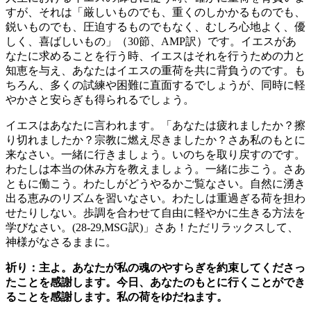
すが、それは「厳しいものでも、重くのしかかるものでも、
鋭いものでも、圧迫するものでもなく、むしろ心地よく、優
しく、喜ばしいもの」（30節、AMP訳）です。イエスがあ
なたに求めることを行う時、イエスはそれを行うための力と
知恵を与え、あなたはイエスの重荷を共に背負うのです。も
ちろん、多くの試練や困難に直面するでしょうが、同時に軽
やかさと安らぎも得られるでしょう。
イエスはあなたに言われます。「あなたは疲れましたか？擦
り切れましたか？宗教に燃え尽きましたか？さあ私のもとに
来なさい。一緒に行きましょう。いのちを取り戻すのです。
わたしは本当の休み方を教えましょう。一緒に歩こう。さあ
ともに働こう。わたしがどうやるかご覧なさい。自然に湧き
出る恵みのリズムを習いなさい。わたしは重過ぎる荷を担わ
せたりしない。歩調を合わせて自由に軽やかに生きる方法を
学びなさい。(28-29,MSG訳)」さあ！ただリラックスして、
神様がなさるままに。
祈り：主よ。あなたが私の魂のやすらぎを約束してくださっ
たことを感謝します。今日、あなたのもとに行くことができ
ることを感謝します。私の荷をゆだねます。