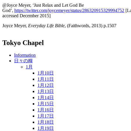
@Joyce Meyer, ‘Just Relax and Let God Be
God’,
https://twitter.com/joycemeyer/status/286320915329994752
[La
accessed December 2015]
Joyce Meyer,
Everyday Life Bible
, (Faithwords, 2013) p.1507
Tokyo Chapel
Information
日々の糧
1月
1月10日
1月11日
1月12日
1月13日
1月14日
1月15日
1月16日
1月17日
1月18日
1月19日