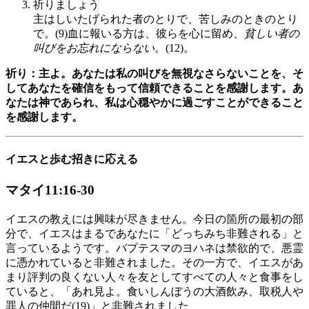
祈りましょう
主はしいたげられた者のとりで、苦しみのときのとり
で。(9)血に報いる方は、彼らを心に留め、
貧しい者の
叫びをお忘れにならない
。(12)。
祈り：主よ。あなたは私の叫びを無視なさらないことを、そ
してあなたを確信をもって信頼できることを感謝します。あ
なたは神であられ、私は心穏やかに過ごすことができること
を感謝します。
イエスと歩む招きに応える
マタイ11:16-30
イエスの教えには興味が尽きません。今日の箇所の最初の部
分で、イエスはまるであなたに「どっちみち非難される」と
言っているようです。バプテスマのヨハネは禁欲的で、悪霊
に憑かれていると非難されました。その一方で、イエスがあ
まり評判の良くない人々を友としてすべての人々と食事をし
ていると、「あれ見よ。食いしんぼうの大酒飲み、取税人や
罪人の仲間だ(19)」と非難されました