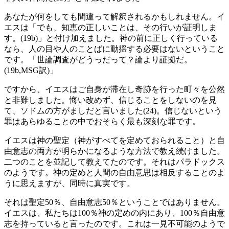
あなたが何をしても間違って解釈されるかもしれません。イ
エスは「でも、知恵の正しいことは、その行いが証明しま
す。(19b)」と付け加えました。神の前に正しく行っている
なら、人の目や人のことばに動揺する必要はないということ
です。「世論調査がどうっだって？論より証拠だ。
(19b,MSG訳)」
ですから、イエスはご自身が滞在し奇跡を行った町々を公然
と非難しました。悔い改めず、信じることをしないのを見
て、ソドムの方がましだと言いました(24)。信じないという
罪はあらゆることの中でおそらく最も深刻な罪です。
イエスは神の聖定（神がすべてを定めておられること）と自
由意志の両方が明らかになるような方法で教え続けました。
二つのことを並記して教えてたのです。それはパラドックス
のようです。神の定めと人間の自由意思は相反することのよ
うに思えますが、同時に真実です。
それは聖定50％、自由意志50％ということではありません。
イエスは、私たちは100％神の定めの内にあり、100％自由意
志を持っていると言ったのです。これは一見不可能のようで