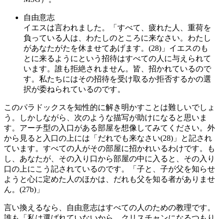
自由意志
イエスは言われました。「すべて、疲れた人、重荷を
負っている人は、わたしのところに来なさい。わたし
があなたがたを休ませてあげます。(28)」イエスのも
とに来るようにという招待はすべての人に与えられて
います。誰も拒絶されません。皆、招かれているので
す。私たちにはその招待を受け取るか拒否するかの選
択が委ねられているのです。
このパラドックスを知性的に解き明かすことは難しいでしょ
う。しかしながら、次のような描写が助けになると思いま
す。アーチ型の入口がある部屋を想像してみてください。外
から見ると入口の上には「だれでも来なさい(28)」と記され
ています。すべての人がその部屋に招かれいるわけです。も
し、あなたが、その入り口から部屋の中に入ると、その入り
口の上にこう記されているのです。「子と、子が父を知らせ
ようと心に定めた人のほかは、だれも父を知る者がありませ
ん。(27b)」
言い換えるなら、自由意志はすべての人のための教理です。
誰も「私は選ばれていないから、クリスチャンになるつもり