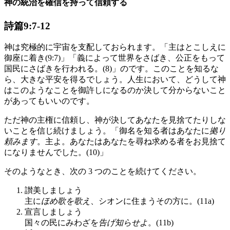
神の統治を確信を持って信頼する
詩篇9:7-12
神は究極的に宇宙を支配しておられます。「主はとこしえに
御座に着き(9:7)」「義によって世界をさばき、公正をもって
国民にさばきを行われる。(8)」のです。このことを知るな
ら、大きな平安を得るでしょう。人生において、どうして神
はこのようなことを御許しになるのか決して分からないこと
があってもいいのです。
ただ神の主権に信頼し、神が決してあなたを見捨てたりしな
いことを信じ続けましょう。「御名を知る者はあなたに
拠り
頼みます
。主よ。あなたはあなたを尋ね求める者をお見捨て
になりませんでした。(10)」
そのようなとき、次の 3 つのことを続けてください。
讃美しましょう
主に
ほめ歌を歌え
、シオンに住まうその方に。(11a)
宣言しましょう
国々の民にみわざを
告げ知らせよ
。(11b)