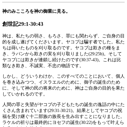
神のみこころを神の御業に見る。
創世記29:1-30:43
神は、私たちの弱さ、もろさ、罪にも関わらず、ご自身の目
的を成し遂げてくださいます。ヤコブは騙す者でした。私た
ちは蒔いたものを刈り取るのです。ヤコブは欺きの種をま
き、ラバンから欺きの実を刈り取りました(29:25b)。そして
ヤコブには欺きが連鎖し続けたのです(30:37-43)。これは比
類なき欺き、不誠実、不忠の物語です。
しかし、どういうわけか、このすべてのことにおいて、個人
を巻き込みつつ、イスラエルのために、御子の誕生のため
に、そして神の民の将来のために、神はご自身の目的を果た
していかれるのです。
人間の罪と失望がヤコブの子どもたちの誕生の逸話の中にた
くさん含まれています(29:31-30:21)。結果としてヤコブの祝
福を受け継ぐ十二部族の族長を生み出すことになりました。
ラケルの祈りは最終的にヨセフの誕生(30:22)をもって叶えら