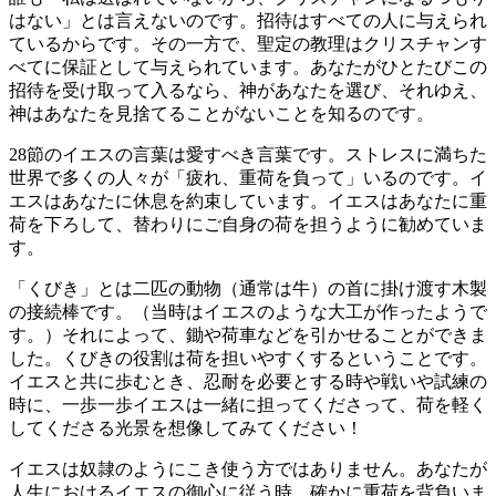
はない」とは言えないのです。招待はすべての人に与えられ
ているからです。その一方で、聖定の教理はクリスチャンす
べてに保証として与えられています。あなたがひとたびこの
招待を受け取って入るなら、神があなたを選び、それゆえ、
神はあなたを見捨てることがないことを知るのです。
28節のイエスの言葉は愛すべき言葉です。ストレスに満ちた
世界で多くの人々が「疲れ、重荷を負って」いるのです。イ
エスはあなたに休息を約束しています。イエスはあなたに重
荷を下ろして、替わりにご自身の荷を担うように勧めていま
す。
「くびき」とは二匹の動物（通常は牛）の首に掛け渡す木製
の接続棒です。（当時はイエスのような大工が作ったようで
す。）それによって、鋤や荷車などを引かせることができま
した。くびきの役割は荷を担いやすくするということです。
イエスと共に歩むとき、忍耐を必要とする時や戦いや試練の
時に、一歩一歩イエスは一緒に担ってくださって、荷を軽く
してくださる光景を想像してみてください！
イエスは奴隷のようにこき使う方ではありません。あなたが
人生におけるイエスの御心に従う時、確かに重荷を背負いま