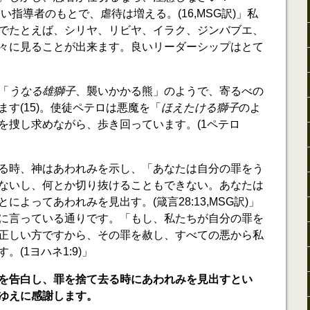
乏しい指導者のもとで、虐待は増える。(16,MSG訳)」私
でたとえば、シリヤ、リビヤ、イラク、ジンバブエ、
々に見ることが出来ます。良いリーダーシップはとて
「
うなる雄獅子
、襲いかかる熊」のようで、寄るべの
す(15)。使徒ペテロは悪魔を「
ほえたける獅子
のよ
を捜し求めながら、歩き回っています。(1ペテロ
る時、神はあわれみを示し、「あなたは自分の罪をう
ないし、何とか切り抜けることもできない。あなたは
よってあわれみを見出す。(箴言28:13,MSG訳)」
に言っている通りです。「もし、私たちが自分の罪を
正しい方ですから、その罪を赦し、すべての悪から私
(1ヨハネ1:9)」
を告白し、罪を捨て去る時にあわれみを見出すとい
ゆえに感謝します。