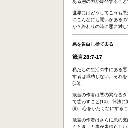
ある
悪
の力が爆発すること
世界にはどうしてこうも悪
にこんなにも闘いがあるの
か？終わりの時に悪に対し
悪を告白し捨て去る
箴言28:7-17
私たちの生活の中にある悪
す者は成功しない。それを
(13)」
箴言の作者は悪の異なるタ
て惑わすこと(10)、律法
(8)、心をかたくなにするこ
箴言の作者はさらに悪の支
ぐとき、万事が素晴らしい