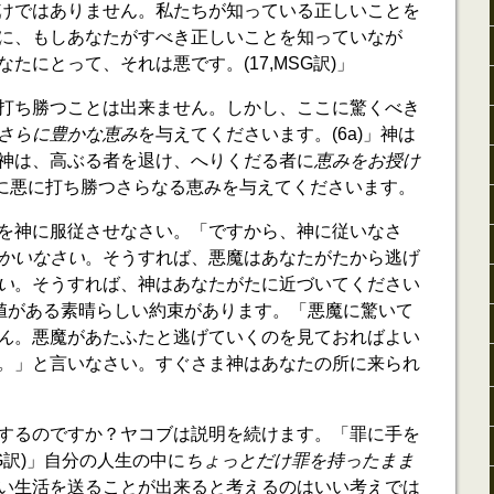
けではありません。私たちが知っている正しいことを
に、もしあなたがすべき正しいことを知っていなが
たにとって、それは悪です。(17,MSG訳)」
打ち勝つことは出来ません。しかし、ここに驚くべき
さらに豊かな恵み
を与えてくださいます。(6a)」神は
神は、高ぶる者を退け、へりくだる者に
恵みをお授け
なたに悪に打ち勝つさらなる恵みを与えてくださいます。
を神に服従させなさい。「ですから、神に従いなさ
かいなさい
。そうすれば、悪魔はあなたがたから逃げ
い
。そうすれば、神はあなたがたに近づいてください
ぶ価値がある素晴らしい約束があります。「悪魔に驚いて
ん
。悪魔があたふたと逃げていくのを見ておればよい
。
」と言いなさい。すぐさま神はあなたの所に来られ
するのですか？ヤコブは説明を続けます。「罪に手を
SG訳)」自分の人生の中に
ちょっとだけ罪を持ったまま
い生活を送ることが出来ると考えるのはいい考えでは