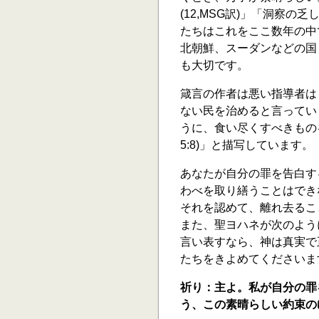
(12,MSG訳)」「洞察の
たちはこれをここ数年の中
北朝鮮、スーダンなどの国
も大切です。
箴言の作者は悪い指導者は
ない民を治めると言っていま
うに、食い尽くすべきもの
5:8)」と描写しています。
あなたが自分の罪を告白す
わべを取り繕うことはでき
それを認めて、離れ去ることに
また、聖ヨハネが次のよう
言い表すなら、神は真実で
たちをきよめてくださいます。
祈り：主よ。私が自分の罪
う、この素晴らしい約束の