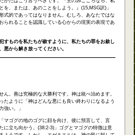
たがたはこう言うべきです。『主の
みこころなら
、私
を、または、あのことをしよう。』(15,MSG訳)」
形式的であってはなりません。むしろ、あなたではな
おられることを認識している心からの現実の表現であ
犯すものを私たちが赦すように、私たちの罪をお赦し
、悪から解き放ってください。
せん。善は究極的な大勝利です。神は統べ治めます。
ったように「神はどんな悪にも良い終わりになるよう
力強い。」
「マゴグの地のゴグに顔を向け、彼に預言して、言
に立ち向かう。(38:2-3)」ゴグとマゴグの特徴は意
るようです。しかし、エゼキエルは、神の民に対して