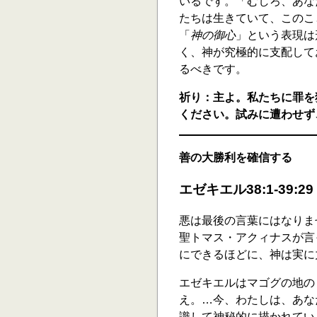
いるです。「むしろ、あな
たちは生きていて、このこと
「
神の御心
」という表現は
く、神が究極的に支配して
るべきです。
祈り：主よ。私たちに罪を
ください。試みに遭わせず
善の大勝利を確信する
エゼキエル38:1-39:29
悪は最後の言葉にはなりま
聖トマス・アクィナスが言
にできるほどに、神は実に
エゼキエルはマゴグの地の
え。…今、わたしは、あなた
識して神秘的に描かれてい