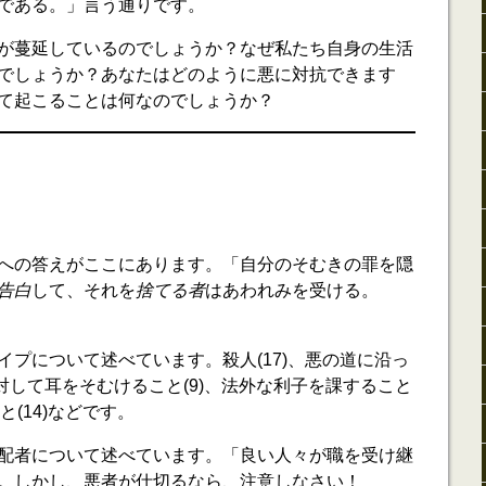
である。」言う通りです。
が蔓延しているのでしょうか？なぜ私たち自身の生活
でしょうか？あなたはどのように悪に対抗できます
て起こることは何なのでしょうか？
への答えがここにあります。「自分のそむきの罪を隠
告白
して、それを
捨てる者
はあわれみを受ける。
イプについて述べています。殺人(17)、悪の道に沿っ
に対して耳をそむけること(9)、法外な利子を課すること
と(14)などです。
配者について述べています。「良い人々が職を受け継
。しかし、悪者が仕切るなら、注意しなさい！