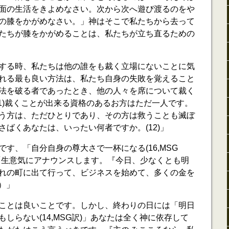
面の生活をきよめなさい。次から次へ遊び渡るのをや
の膝をかがめなさい。」神はそこで私たちから去って
たちが膝をかがめることは、私たちが立ち直るための
」
する時、私たちは他の誰をも裁く立場にないことに気
れる最も良い方法は、私たち自身の失敗を覚えること
法を破る者であったとき、他の人々を席について裁く
11)裁くことが出来る資格のあるお方はただ一人です。
う方は、ただひとりであり、その方は救うことも滅ぼ
ばくあなたは、いったい何者ですか。(12)」
す、「自分自身の尊大さで一杯になる(16,MSG
「生意気にアナウンスします。『今日、少なくとも明
れの町に出て行って、ビジネスを始めて、多くの金を
訳）」
ことは良いことです。しかし、終わりの日には「明日
しらない(14,MSG訳)」あなたは全く神に依存して