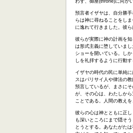
わず、御座(throne)に向
預言者イザヤは、自分勝手
らは神に尋ねることをしませ
に逸れて行きました。彼ら
彼らが実際に神の計画を知
は形式主義に堕していました
ショーを開いている。しか
しを礼拝するように行動する
イザヤの時代の民に単純に
スはパリサイ人や律法の教
預言しているが、まさにそ
が、その心は、わたしから
ことである。人間の教えを、
彼らの心は神とともに正し
も深いところにまで隠そう
とうとする。あなたがたは