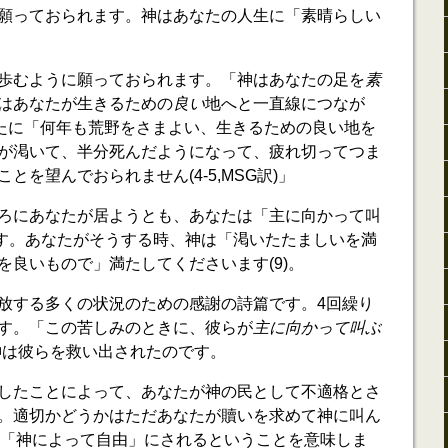
願っておられます。神はあなたの人生に「素晴らしい
歩むように願っておられます。「神はあなたの足を
素
はあなたが生きるための
良い
地へと一直線につなが
あなたに「何年も荒野をさまよい、生きるための良い地を
が渇いて、半分死んだようになって、疲れ切ってつま
とを望んでおられません(4-5,MSG訳)」
ろにあなたが居ようとも、あなたは「主に向かって叫
のです。あなたがそうする時、神は「渇いたたましいを満
を良いもので」満たしてくださいます(9)。
放する多くの状況のための感謝の詩篇です。4回繰り
す。「この苦しみのときに、彼らが
主に向かって叫ぶ
つも、神は彼らを救い出されたのです。
したことによって、あなたが神の民として不適格とさ
。適切かどうかはただあなたが贖いを求めて神に叫ん
とは「神によって自由」にされるということを意味しま