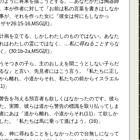
のように将来を描こうとする。…あなたがたは陶器師
。本が作者に対して『お前は私の言葉を書きはしなか
事が、それを作った女に『彼女は何にもしなかっ
26:15-16,MSG訳)」
計画を立てる、しかしわたしのものではない。あなた
れはわたしの霊にではなく、…
私に尋ねることすらな
く
。(30:1b-2a,MSG訳)」
うそつきの子ら、主のおしえを聞こうとしない子らだ
るな』と言い、先見者にはこう言う。『私たちに正し
から離れ、小道からそれ、私たちの前からイスラエル
1)」
警告を与える預言者も欲しくはなかったのです。彼ら
た。実際、彼らは道から警告の標識を取り払ってしま
者にあは「道から離れ、小道からそれ(11)」て欲しか
た。「私たちは馬に乗って逃げよう。(16)」
も、神に尋ねることをしなかったので台無しになって