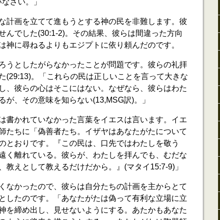
かいなさい。」
な計画を立てて進もうとする神の民を非難します。彼
んでした(30:1-2)。その結果、彼らは間違った方向
は神に尋ねるよりもエジプトに依り頼んだのです。
ろうとしたがらなかったことが問題です。彼らの礼拝
(29:13)。「これらの民は正しいことを言って大きな
し、彼らの心はそこにはない。なぜなら、彼らはわた
が、その意味を知らない(13,MSG訳)。」
は書かれていなかった言葉をイエスは言います。イエ
師たちに「偽善者たち。イザヤはあなたがたについて
のとおりです。『この民は、口先ではわたしを敬う
遠く離れている。彼らが、わたしを拝んでも、むだな
教えとして教えるだけだから。』(マタイ15:7-9)」
くなかったので、彼らは自分たちの計画を主からとて
としたのです。「あなたがたは偽って有利な立場に立
神を締め出し、見せないようにする。あたかもあなた