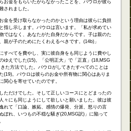
らお金をもらいたがらなかったことを、パウロが彼ら
難されました。
お金を受け取らなかったのかという理由は彼らに負担
と指し示します。パウロは言います。「私が求めてい
物ではなく、あなたがた自身だからです。子は親のた
親が子のためにたくわえるべきです。(14b)」
にすべてを費やし、実に彼自身をも同じように費やし
えでした(15)。「公明正大」で「正直」(18,MSG
てきた方法でした。パウロがしてきたすべてのことは
た(19)。パウロは彼らのお金や所有物に関心はありま
に関心を寄せていたのです。
しただけでした。そして正しいコースにとどまったの
人々にも同じようにして欲しいと願いました。彼は彼
逸れて「口論、嫉妬、感情の爆発、分派、怒りの言
ぼれ、いつもの不穏な騒ぎ(20,MSG訳)」に陥って
。