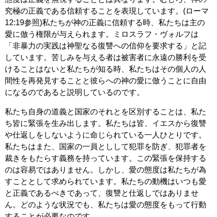
究極の正義である信頼することを表現しています。(ローマ
12:19参照)私たちが神の正義に信頼する時、私たちは主の
愛に倣う権限が与えられます。ミロスラフ・ヴォルフは
「非暴力の実践は神聖なる復讐への信仰を要求する」と記
しています。苦しみを与える者は被害者に永遠の勝利を受
けることはないと私たちが知る時、私たちはその個人の人
間性を再発見することと彼らへの神の愛に倣うことに自由
になるのであると説明しているのです。
私たち自身の道義と国家のそれとを区別することは、私た
ち皆に緊張を生み出します。私たちは皆、イエスから復讐
や仕返しをしないように命じられている一人ひとりです。
私たちはまた、国家の一員としして犯罪を防ぎ、犯罪者を
裁きをもたらす義務を持っています。この緊張を保持する
のは容易ではありません。しかし、愛の態度は私たちが為
すこととして求められています。私たちの動機はいつも愛
と正義であるべきであって、復讐と仕返しではありませ
ん。どのような状況でも、私たちは愛の態度をもって行動
することが必要なのです。