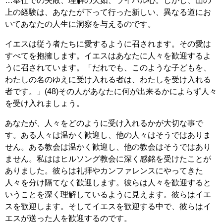
…奉仕での失敗、理解の欠如、ライバル心。しかし、山の
上の経験は、あなたが下って行った新しい、異なる道にお
いてあなたの人生に洞察を与えるのです。
イエスは従う者たちに愛するように召されます。その愛は
すべてを抱擁します。イエスはあなたに人々を歓迎するよ
うに召されています。「だれでも、このような子どもを、
わたしの名のゆえに受け入れる者は、わたしを受け入れる
者です。」(48)その人があなたに何が出来るかによらず人々
を受け入れましょう。
あなたが、人々をどのように受け入れるかが大切な事で
す。ある人々は温かく歓迎し、他の人々はそうではありま
せん。ある教会は温かく歓迎し、他の教会はそうではあり
ません。私ははヒルソング教会に深く感銘を受けたことが
ありました。彼らは礼拝やカンファレンスにやってきた
人々を分け隔てなく歓迎します。彼らは人々を歓迎すると
いうことを深く理解しているように見えます。彼らはイエ
スを歓迎します。そしてイエスを歓迎する中で、彼らはイ
エスが送った人を歓迎するのです。