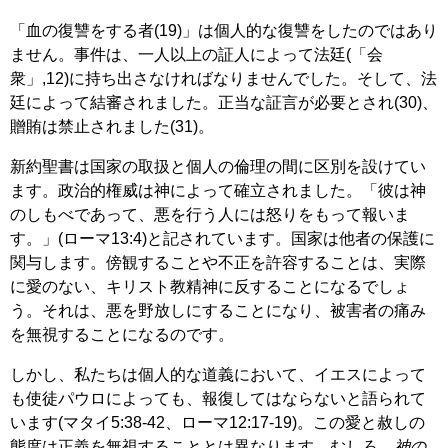
「血の復讐をする者(19)」は個人的な復讐をしたのではあり
ません。事件は、一人以上の証人によって法廷(「会
衆」,12)に持ち出さなければなりませんでした。そして、法
廷によって結審されました。正当な証言が必要とされ(30)、
贈賄は禁止されました(31)。
新約聖書は国家の取扱と個人の倫理の間に区別を設けてい
ます。政治的権威は神によって確立されました。「彼は神
のしもべであって、悪を行う人には怒りをもって報いま
す。」(ローマ13:4)と記されています。国家は他者の保護に
関与します。傍観することや不正を許容することは、実際
に愛のない、キリスト教精神に反することになるでしょ
う。それは、悪を野放しにすることになり、被害者の痛み
を無視することになるのです。
しかし、私たちは個人的な道義において、イエスによって
も使徒パウロによっても、報復してはならないと語られて
います(マタイ5:38-42、ローマ12:17-19)。この愛と赦しの
態度は正義を無視することとは異なります。むしろ、
神の