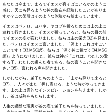
あなたは今まで、まるでイエスが真そばにいるかのように
感じ、天にも昇るような神の臨在を経験したことがありま
すか？この箇所はそのような体験から始まっています。
イエスはペテロ、ヨハネ、ヤコブを祈るためには山の上に
連れて行きました。イエスが祈っていると、彼らの目の前
でイエスの姿が変わりました。彼らは主の栄光(32)を見まし
た。ペテロはイエスに言いました。「師よ！これはすごい
ことです！(33,MSG訳)」彼らは「深く神に気づく(34,MSG
訳)」ようになりました。彼らは神が「これは、わたしの愛
する子、わたしの選んだ者である。彼の言うことを聞きな
さい(35)」言われる声を聞きました。
しかしながら、弟子たちのように、「山から降りて来ると
(37)」、人々がまた「押し寄せる」ような時がやってきま
す。山の上は霊的なインスピレーションを与えます。しか
し、谷は成熟をもたらします。
人生の過酷な現実が谷の底で弟子たちを待っていました。