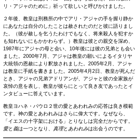
リ・アジャのために」祈って欲しいと呼びかけました。
２年後、教皇は刑務所の中でアリ・アジャの手を握り静か
にあなたは自分のしたことは赦されたのだと彼に語りまし
た。（彼が赦しを乞うたわけでもなく、将来殺人を犯すか
も知れないにもかかわらず。）教皇は彼との親交を深め、
1987年にアジャの母と会い、10年後には彼の兄弟とも会い
ました。2000年7月、アジャは教皇の願いによるイタリヤ
大統領の恩赦により釈放されました。2005年2月、アジャ
は教皇に手紙を書きました。2005年4月2日、教皇が死んだ
とき、アジャの兄弟アドリアンが、アジャと彼の全家族が
哀悼の意を表し、教皇が彼らにとって良き友であったとイ
ンタビューに答えています。
教皇ヨハネ・パウロ２世の愛とあわれみの応答は良き模範
です。神の愛とあわれみはさらに偉大です。なぜなら、
「イエスの十字架における」とりなしは完全だからです。
愛
と
義
は一つとなり、
真理
と
あわれみ
は出会うのです。