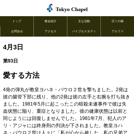
Tokyo Chapel
トップ
教会紹介
主な活動
日々の糧
お問合せ
アクセス
バイブルスタディ
アルファ
4月3日
第93日
愛する方法
4発の弾丸が教皇ヨハネ・パウロ２世を撃ちました。2発は
彼の腸管下部に残り、他の2発は彼の左手と右腕を打ち抜き
ました。1981年5月に起こったこの暗殺未遂事件で彼は失
血状態に陥り、重症となりました。彼の健康状態は以前と
同じようには回復しませんでした。1981年7月、犯人のア
リ・アジャには終身刑の判決が下されました。教皇ヨハ
ネ・パウロ２世は人々に「私が心から赦した、私の兄弟ア