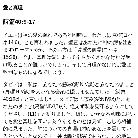
愛と真理
詩篇40:9-17
イエスは神の愛の顕れであると同時に「わたしは
真理
(ヨハ
ネ14:6)」とも言われました。聖霊はあなたに神の
愛
を注ぎ
ます(ローマ5:5)が、そのお方は「
真理
の御霊(ヨハネ
15:26)」です。真理は愛によって柔らかくされなければ受
け取ることが難しいでしょう。そして真理がなければ愛は
軟弱なものになるでしょう。
ダビデは「私は、
あなたの恵み
(
愛
:NIV訳)と
あなたのまこと
(
真理
:NIV訳)を大いなる会衆に隠しませんでした。(詩篇
40:10c)」と言いました。ダビデは「
恵み
(
愛
:NIV訳)と、あ
なたの
まこと
(
真理
:NIV訳)が、絶えず私を見守るようにして
ください。(11)」と祈りました。彼は、いかなる意味におい
ても愛と真理を互いに対立するものとは見ず、むしろ相補
的に見ました。神についての真理は神があなたを愛してい
るということなのです。神は義と誠実であられ、この地に