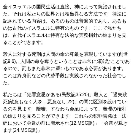
全イスラエルの国民生活は直接、神によって統治されまし
た。それは私たちの世界とは相当異なる方法です。律法に
記されている内容は、あるのものは普遍的であり、あるも
のは古代のイスラエルに特有のものです。ここで私たち
は、古代イスラエルに特有な法的な実務指針の始まりを見
ることができます。
殺人に対する死刑は人間の命の尊厳を表現しています(創世
記9:6)。人間の命を奪うということは非常に
深刻
なことであ
るので、罰もまた非常に
重い
ものである必要があります。
これは終身刑などの代替手段は実践されなかった社会でし
た。
私たちは「犯罪意思がある(民数記35:20)」殺人と「過失致
死(敵意もなく人を…悪意なし,22)」の間に区別を設けてい
るのを見ます。陪審、すなわち会衆によって、審理の権利
の始まりを見ることができます。これらの犯罪告発は「法
廷において会衆の前に開示され(12,MSG訳)」「会衆が裁き
ます(24,MSG訳)」