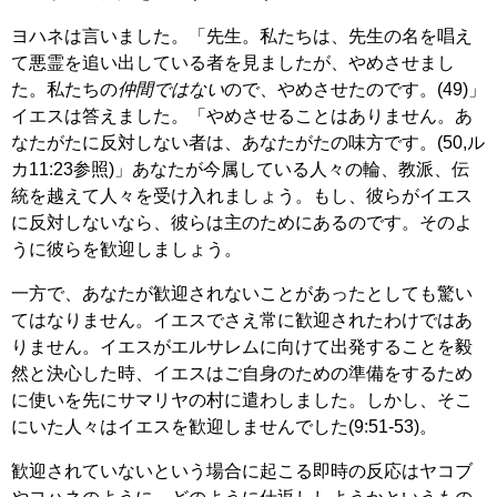
ヨハネは言いました。「先生。私たちは、先生の名を唱え
て悪霊を追い出している者を見ましたが、やめさせまし
た。私たちの
仲間ではない
ので、やめさせたのです。(49)」
イエスは答えました。「やめさせることはありません。あ
なたがたに反対しない者は、あなたがたの味方です。(50,ル
カ11:23参照)」あなたが今属している人々の輪、教派、伝
統を越えて人々を受け入れましょう。もし、彼らがイエス
に反対しないなら、彼らは主のためにあるのです。そのよ
うに彼らを歓迎しましょう。
一方で、あなたが歓迎されないことがあったとしても驚い
てはなりません。イエスでさえ常に歓迎されたわけではあ
りません。イエスがエルサレムに向けて出発することを毅
然と決心した時、イエスはご自身のための準備をするため
に使いを先にサマリヤの村に遣わしました。しかし、そこ
にいた人々はイエスを歓迎しませんでした(9:51-53)。
歓迎されていないという場合に起こる即時の反応はヤコブ