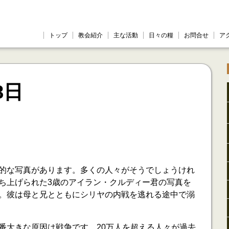
トップ
教会紹介
主な活動
日々の糧
お問合せ
ア
8日
つ
的な写真があります。多くの人々がそうでしょうけれ
ち上げられた3歳のアイラン・クルディー君の写真を
。彼は母と兄とともにシリヤの内戦を逃れる途中で溺
番大きな原因は戦争です。20万人を超える人々が過去