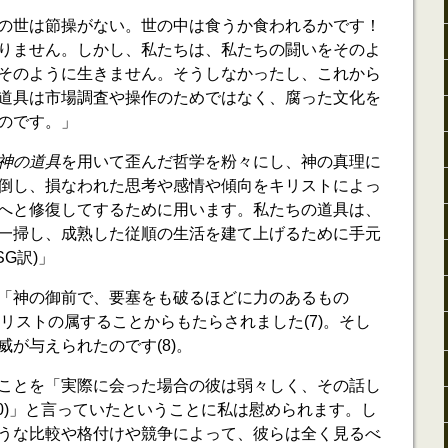
の世は節操がない。世の中は食うか食われるかです！
りません。しかし、私たちは、私たちの闘いをそのよ
そのように生きません。そうしなかったし、これから
道具は市場調査や操作のためではなく、腐った文化を
のです。」
神の道具
を用いて歪んだ哲学を粉々にし、神の真理に
倒し、損なわれた思考や感情や傾向をキリストによっ
へと修復してするために用います。私たちの道具は、
一掃し、成熟した従順の生活を建て上げるために手元
SG訳)」
「神の御前で、要塞をも破るほどに力のあるもの
キリストの属することからもたらされました(7)。そし
が与えられたのです(8)。
ことを「実際に会った場合の彼は弱々しく、その話し
10)」と言っていたということに私は慰められます。し
うな比較や格付けや競争によって、彼らは全く見るべ