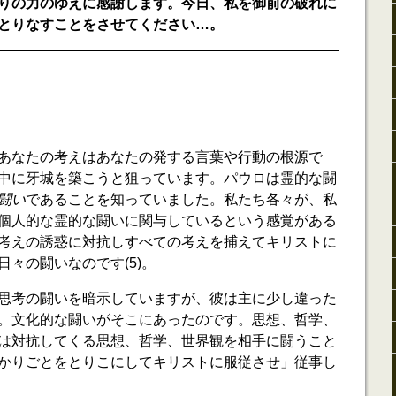
りの力のゆえに感謝します。今日、私を御前の破れに
とりなすことをさせてください…。
あなたの考えはあなたの発する言葉や行動の根源で
中に牙城を築こうと狙っています。パウロは霊的な闘
闘い
であることを知っていました。私たち各々が、私
個人的な霊的な闘いに関与しているという感覚がある
考えの誘惑に対抗しすべての考えを捕えてキリストに
々の闘いなのです(5)。
思考の闘いを暗示していますが、彼は主に少し違った
。文化的な闘いがそこにあったのです。思想、哲学、
は対抗してくる思想、哲学、世界観を相手に闘うこと
かりごとをとりこにしてキリストに服従させ」従事し