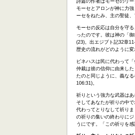
詩篇の作者はモーセのリー
モーセとアロンが神に力強
ーセをねたみ、主の聖徒、ア
モーセの反応は自分を守る
ったのです。彼は神の「御
(23)。出エジプト記32章
歴史の流れがどのように変
ピネハスは民に代わって「
仲裁は彼の信仰に由来した
たのと同じように、義なる
106:31)。
祈りという強力な武器はあ
そしてあなたが祈りの中で
代わってとりなして祈りま
の祈りの集いの終わりにジ
うにです。「この祈りを感