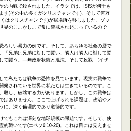
ヤの内戦で殺されました。イラクでは、ISISが何千も
ます(その中の多くがクリスチャンです)。そして何万
多くはクリスチャンです)が居場所を移しました。ゾッ
世界のここかしこで常に警戒され起こっているので
恐ろしい暴力の例です。そして、あらゆる社会の層で
。「兄弟は兄弟に対して闘い、隣人は隣人に対して闘
して闘う。―無政府状態と混沌、そして殺戮！(イザ
して私たちは戦争の恐怖を見ています。現実の戦争で
開発されている世界に私たちは生きているのです。こ
、殺し、破壊する力があります。しかし、この戦争は
ではありません。ここで上げられる課題は、政治やメ
うに、深く倫理的であり道徳的です。
けでもこれは深刻な地球規模の課題です。そして、使
的戦いです(エペソ6:10-20)。これは目には見えませ