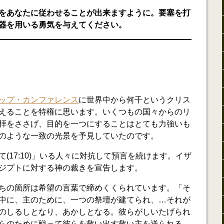
をあなたに従わせることが出来ますように。要塞を打
器を用いる勇気を与えてください。
ップ・カンファレンス
に世界中から何千というクリス
えることを特権に思います。いくつもの国々からのリ
拝をささげ、目的を一つにすることはとても力強いも
のような一致の光景を予見していたのです。
(17:10)」いる人々に対抗して預言を続けます。イザ
ジプトに対する神の裁きを宣告します。
ちの箇所は希望の言葉で締めくくられています。「そ
中に、主のために、一つの祭壇が建てられ、…それが
のしるしとなり、あかしとなる。彼らがしいたげられ
らのために戦って彼らを救い出す救い主を送られる。