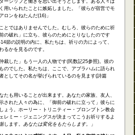
ダーシップと働きを思い出そうとします。ある人々は
く用いられたことに嫉妬しました。「彼らが宿営でモ
ロンをねたんだ(16)」
ことではありませんでした。むしろ、彼らのために祈
前の破れ」に立ち、彼らのためにとりなしたのです
11-14節の説明の内に、私たちは、祈りの力によって、
わるかを見るのです。
仲裁した」もう一人の人物です(民数記25参照)。彼の
ものでした。私たちは、ここで、アブラハムに語られ
者としてその名が挙げられているのを見ます(詩篇
なたも用いることが出来ます。あなたの家族、友人、
示された人々の為に、「御前の破れに立って」彼らに
しょう。ホーリー・トリニティー・ブロンプトン教会
ェレミー・ジェニングスが決まってこうお祈りするよ
謝します。
あなたは変化をもたらします。
」