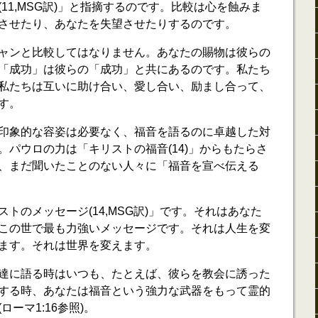
11,MSG訳)」と指摘するのです。比較は心を蝕みま
させたり、あなたを失望させたりするのです。
ャンと比較してはなりません。あなたの賜物は彼らの
「成功」は彼らの「成功」と共にあるのです。私たち
私たちは互いに助け合い、愛し合い、励まし合って、
す。
印象的な容姿は必要なく、福音を語るのに卓越した対
。パウロの力は「キリストの福音(14)」からもたらさ
、まだ聞いたことのない人々に「福音を宣べ伝える
トのメッセージ(14,MSG訳)」です。それはあなた
この世で最も力強いメッセージです。それは人生を変
ます。それは世界を変えます。
達に語る時はいつも、たとえば、彼らを教会に誘った
する時、あなたは福音という強力な武器をもって霊的
ーマ1:16参照)。