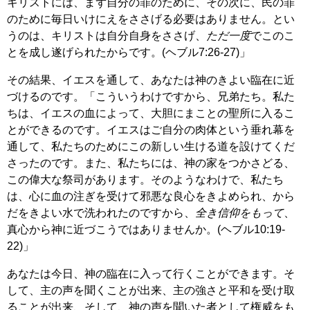
キリストには、まず自分の罪のために、その次に、民の罪
のために毎日いけにえをささげる必要はありません。とい
うのは、キリストは自分自身をささげ、
ただ一度
でこのこ
とを成し遂げられたからです。(ヘブル7:26-27)」
その結果、イエスを通して、あなたは神のきよい臨在に近
づけるのです。「こういうわけですから、兄弟たち。私た
ちは、イエスの血によって、大胆にまことの聖所に入るこ
とができるのです。イエスはご自分の肉体という垂れ幕を
通して、私たちのためにこの新しい生ける道を設けてくだ
さったのです。また、私たちには、神の家をつかさどる、
この偉大な祭司があります。そのようなわけで、私たち
は、心に血の注ぎを受けて邪悪な良心をきよめられ、から
だをきよい水で洗われたのですから、
全き信仰をもって
、
真心から神に近づこうではありませんか。(ヘブル10:19-
22)」
あなたは今日、神の臨在に入って行くことができます。そ
して、主の声を聞くことが出来、主の強さと平和を受け取
ることが出来、そして、神の声を聞いた者として権威をも