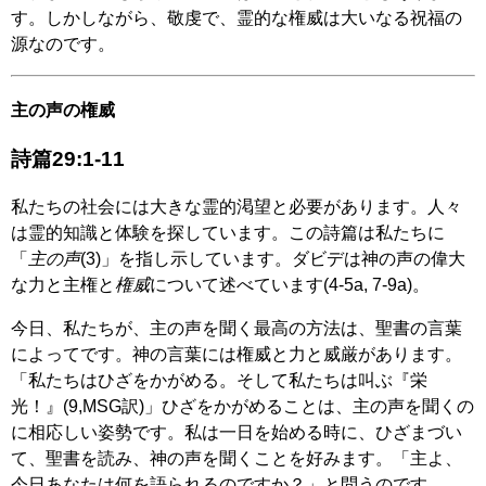
す。しかしながら、敬虔で、霊的な権威は大いなる祝福の
源なのです。
主の声の権威
詩篇29:1-11
私たちの社会には大きな霊的渇望と必要があります。人々
は霊的知識と体験を探しています。この詩篇は私たちに
「
主の声
(3)」を指し示しています。ダビデは神の声の偉大
な力と主権と
権威
について述べています(4-5a, 7-9a)。
今日、私たちが、主の声を聞く最高の方法は、聖書の言葉
によってです。神の言葉には権威と力と威厳があります。
「私たちはひざをかがめる。そして私たちは叫ぶ『栄
光！』(9,MSG訳)」ひざをかがめることは、主の声を聞くの
に相応しい姿勢です。私は一日を始める時に、ひざまづい
て、聖書を読み、神の声を聞くことを好みます。「主よ、
今日あなたは何を語られるのですか？」と問うのです。