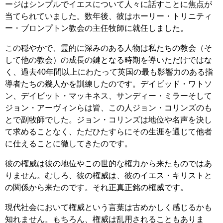
ージはシンプルでイエスについて人々に話すことに焦点が
当てられていました。数年後、彼はホーリー・トリニティ
ー・ブロンプトン教会の主任牧師に就任しました。
この穏やかで、霊的に深みのある人物は私たちの教会（そ
して他の教会）の成長の鍵となる時期を導いただけではな
く、過去40年間以上にわたって英国の最も影響力のある指
導者たちの幾人かを訓練したのです。デイビッド・ワトソ
ン、デイビット・マッキネス、サンディー・ミラーそして
ジョン・アーヴィンらは皆、この人ジョン・コリンズのも
とで副牧師でした。ジョン・コリンズは地位や名声を決し
て求めることなく、ただひたすらにその生涯を通じて他者
に仕えることに徹してきたのです。
彼の権威は彼の地位やこの世的な権力から来たものではあ
りません。むしろ、彼の権威は、彼のイエス・キリストと
の関係から来たのです。それ正真正銘の権威です。
現代社会において権威という言葉は古めかしく感じるかも
知れません。もちろん、権威は乱用されることもありま