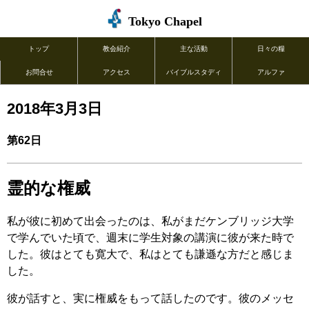
Tokyo Chapel
トップ
教会紹介
主な活動
日々の糧
お問合せ
アクセス
バイブルスタディ
アルファ
2018年3月3日
第62日
霊的な権威
私が彼に初めて出会ったのは、私がまだケンブリッジ大学
で学んでいた頃で、週末に学生対象の講演に彼が来た時で
した。彼はとても寛大で、私はとても謙遜な方だと感じま
した。
彼が話すと、実に権威をもって話したのです。彼のメッセ