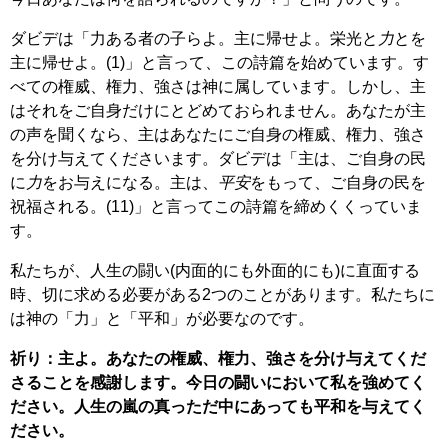
ダビデは「力ある者の子らよ。主に帰せよ。栄光と
力
とを
主に帰せよ。(1)」と言って、この詩篇を始めています。す
べての権威、権力、強さは神に属しています。しかし、主
はそれをご自身だけにとどめておられません。あなたが主
の声を聞くなら、主はあなたにご自身の権威、権力、強さ
を分け与えてくださいます。ダビデは「主は、ご自身の民
に
力
をお与えになる。主は、
平安
をもって、ご自身の民を
祝福される。(11)」と言ってこの詩篇を締めくくっていま
す。
私たちが、人生の闘い(内面的にも外面的にも)に直面する
時、切に求める必要がある2つのことがあります。私たちに
は神の「力」と「平和」が必要なのです。
祈り：主よ。あなたの権威、権力、強さを分け与えてくだ
さることを感謝します。今日の闘いにおいて私を強めてく
ださい。人生の嵐の真っただ中にあっても平和を与えてく
ださい。