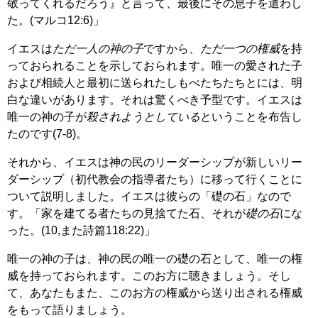
敬ってくれるだろう』と言って、最後にその息子を遣わし
た。(マルコ12:6)」
イエスは
ただ一人の神の子
ですから、
ただ一つの権威
を持
っておられることを示しておられます。唯一の愛された子
および相続人と最初に送られたしもべたちたちとには、明
白な違いがあります。それは驚くべき予型です。イエスは
唯一の神の子が
殺されようとしている
ということを布告し
たのです(7-8)。
それから、イエスは神の民のリーダーシップが新しいリー
ダーシップ（初代教会の指導者たち）に移って行くことに
ついて説明しました。イエスは彼らの「礎の石」なので
す。「家を建てる者たちの見捨てた石、それが
礎の石
にな
った。(10,また詩篇118:22)」
唯一の神の子は、神の民の唯一の礎の石として、唯一の権
威を持っておられます。このお方に聴きましょう。そし
て、あなたもまた、このお方の権威から送り出される権威
をもって語りましょう。