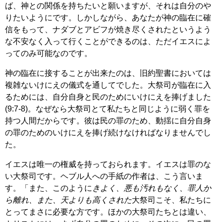
ば、神との関係を持ちたいと願いますが、それは自分のや
りたいようにです。しかしながら、あなたが神の臨在に確
信をもって、ナダブとアビフが焼き尽くされたというよう
な不安なく入って行くことができるのは、ただイエスによ
ってのみ可能なのです。
神の臨在に接することが出来たのは、旧約聖書においては
複雑ないけにえの儀式を通してでした。大祭司が臨在に入
るためには、自分自身と民のためにいけにえを捧げました
(9:7-8)。なぜなら大祭司とて私たちと同じように弱く罪を
持つ人間だからです。彼は民の罪のため、動揺に自分自身
の罪のためのいけにえを捧げ続けなければなりませんでし
た。
イエスは唯一の権威を持っておられます。イエスは罪のな
い大祭司です。ヘブル人への手紙の作者は、こう言いま
す。「また、このように
きよく、悪も汚れもなく、罪人か
ら離れ、また、天よりも高くされた
大祭司こそ、私たちに
とってまさに必要な方です。ほかの大祭司たちとは違い、