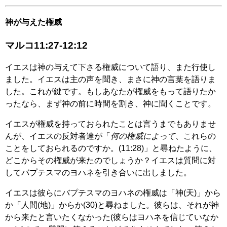
神が与えた権威
マルコ11:27-12:12
イエスは神の与えて下さる権威について語り、また行使し
ました。イエスは主の声を聞き、まさに神の言葉を語りま
した。これが鍵です。もしあなたが権威をもって語りたか
ったなら、まず神の前に時間を割き、神に聞くことです。
イエスが権威を持っておられたことは言うまでもありませ
んが、イエスの反対者達が「
何の権威によって
、これらの
ことをしておられるのですか。(11:28)」と尋ねたように、
どこからその権威が来たのでしょうか？イエスは質問に対
してバプテスマのヨハネを引き合いに出しました。
イエスは彼らにバプテスマのヨハネの権威は「神(天)」から
か「人間(地)」からか(30)と尋ねました。彼らは、それが神
から来たと言いたくなかった(彼らはヨハネを信じていなか