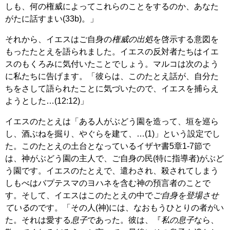
しも、何の権威によってこれらのことをするのか、あなた
がたに話すまい(33b)。」
それから、イエスはご自身の
権威の出処
を啓示する意図を
もったたとえを語られました。イエスの反対者たちはイエ
スのもくろみに気付いたことでしょう。マルコは次のよう
に私たちに告げます。「彼らは、このたとえ話が、自分た
ちをさして語られたことに気づいたので、イエスを捕らえ
ようとした…(12:12)」
イエスのたとえは「ある人がぶどう園を造って、垣を巡ら
し、酒ぶねを掘り、やぐらを建て、…(1)」という設定でし
た。このたとえの土台となっているイザヤ書5章1-7節で
は、神がぶどう園の主人で、ご自身の民(特に指導者)がぶど
う園です。イエスのたとえで、遣わされ、殺されてしまう
しもべはバプテスマのヨハネを含む神の預言者のことで
す。そして、イエスはこのたとえの中で
ご自身を登場させ
ている
のです。「その人(神)には、なおもうひとりの者がい
た。それは愛する
息子
であった。彼は、『
私の息子
なら、