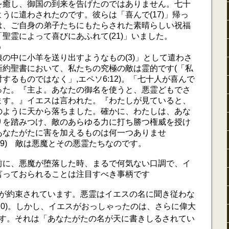
を癒し、御国の到来を告げたのではありません。七十
うに遣わされたのです。彼らは「喜んで(17)」帰っ
は、ご自身の弟子たちにもたらされた素晴らしい祝福
聖霊によって喜びにあふれて(21)」いました。
う
の中に小羊を送り出すようなもの(3)」として遣わさ
新約聖書において、私たちの究極の敵は霊的です(「私
するものではなく」,エペソ6:12)。「七十人が喜んで
った。『主よ。あなたの御名を使うと、悪霊どもでさ
ます。』イエスは言われた。『わたしが見ていると、
のように天から落ちました。確かに、わたしは、あな
りを踏みつけ、敵のあらゆる力に打ち勝つ権威を授け
あなたがたに害を加えるものは何一つありませ
7-19) 敵は悪魔とその悪霊たちなのです。
前に、悪魔が堕落した時、まるで何気ない口調で、イ
言っておられることは注目すべき事柄です
が約束されています。悪霊はイエスの名に聞き従わな
,20)。しかし、イエスがおっしゃったのは、さらに偉大
す。それは「あなたがたの名が天に書きしるされてい