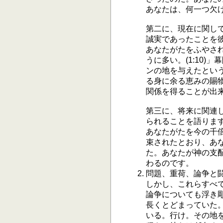
あなたは、何一つ欠けた
第二に、現在に関し
誠実であったことを
あなたがたをふやさ
うに多い。(1:10
ンの地を与えたという記
る身に余る恵みの賜
関係を得ることが出
第三に、将来に関連
られることを語りま
あなたがたを今の千
束されたとおり、あな
た。あなたが神の支
わるのです。
問題、重荷、論争と
しかし、これらすべ
論争についても浮き彫
長くとどまっていた
いる。行け。その地を