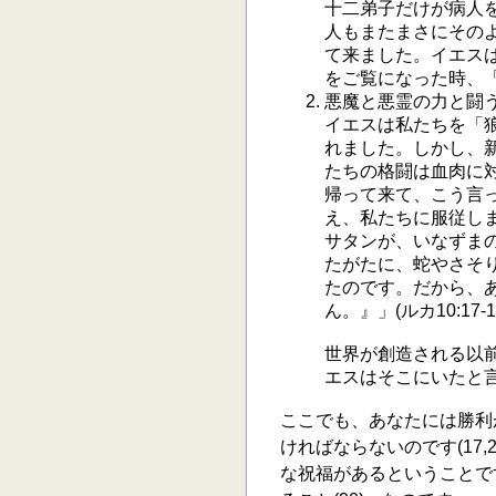
十二弟子だけが病人
人もまたまさにそのよ
て来ました。イエス
をご覧になった時、「
悪魔と悪霊の力と闘
イエスは私たちを「狼
れました。しかし、
たちの格闘は血肉に対
帰って来て、こう言
え、私たちに服従し
サタンが、いなずま
たがたに、蛇やさそ
たのです。だから、
ん。』」(ルカ10:1
世界が創造される以
エスはそこにいたと
ここでも、あなたには勝利
ければならないのです(17
な祝福があるということで