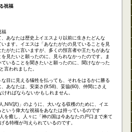
る祝福
祝福
て、あなたは歴史上イエスより以前に生きたどんな
ています。イエスは「あなたがたの見ていることを見
なたがたに言いますが、多くの預言者や王たちがあな
とを見たいと願ったのに、見られなかったのです。ま
いていることを聞きたいと願ったのに、聞けなかった
4)」と言われました。
うな目に見える犠牲を払っても、それをはるかに勝る
あなたは、安楽さ(9:58)、妥協(60)、仲間にさえ
告げなければならないかもしれません。
2人,NIV訳)」のように、大いなる収穫のために、イエ
るという偉大な祝福をあなたは持っているのです
は、病人を癒し、人々に「神の国は今あなたの戸口まで来て
」と告げる特権が与えられているのです。