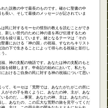
られた説教の中で最長のものです。確かに聖書の中
最も長い、そして最後のメッセージが記されていま
ちは民に対するモーセの惜別の教えを読むことができ
は、新しい世代のために神の道を再び伝達するため
律法を繰り返しています。鍵となるテーマは「その
約聖書における「神の国」の祝福、すなわちキリスト
統治の下で生きることによって得られる祝福と並行し
ょう。
祝福、神の支配の物語です。あなたは神の支配のもと
祝福を経験します。申命記の始めにおいて、私たち
来におけるご自身の民に対する神の祝福について思い
返って、モーセは「荒野では、あなたがたがこの所に
、人がその子を抱くように、あなたの神、主が、あな
ているのだ。…事実、あなたの神、主は、あなたのし
福し、あなたの、この広大な荒野の旅を見守ってくだ
の神、主は、この四十年の間あなたとともにおられ、