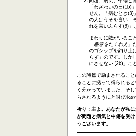
問題、病気、中傷と
「わざわいの日(1b
せん。「病むとき(3
の人はうそを言い、
れを言いふらす(6)
まわりに敵がいるこ
「
悪意をたくわえ
」
のゴシップを釣り上
らす
」のです。しか
にさせない (2b)」
この詩篇で励まされること
ることに拠って得られると
く分かっていました。そし
らされるようにと叫び求めた
祈り：主よ。あなたが私に
が問題と病気と中傷を受け
うございます。