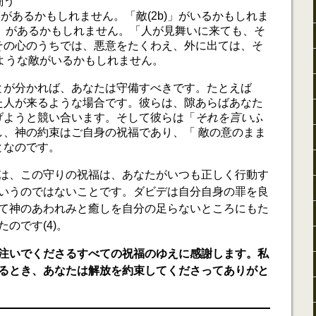
闘う
)」があるかもしれません。「敵(2b)」がいるかもしれま
)」があるかもしれません。「人が見舞いに来ても、そ
その心のうちでは、悪意をたくわえ、外に出ては、そ
」ような敵がいるかもしれません。
とが分かれば、あなたは守備すべきです。たとえば
た人が来るような場合です。彼らは、隙あらばあなた
げようと競い合います。そして彼らは「
それを言いふ
し、神の約束はご自身の祝福であり、「 敵の意のまま
ことなのです。
は、この守りの祝福は、あなたがいつも正しく行動す
いうのではないことです。ダビデは自分自身の罪を良
て神のあわれみと癒しを自分の足らないところにもた
のです(4)。
注いでくださるすべての祝福のゆえに感謝します。私
るとき、あなたは解放を約束してくださってありがと