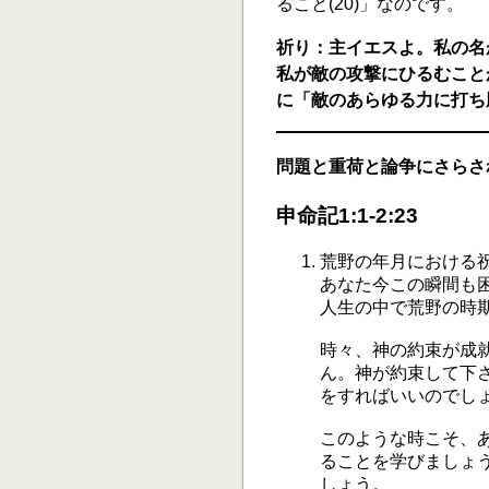
ること(20)」なのです。
祈り：主イエスよ。私の名
私が敵の攻撃にひるむこと
に「敵のあらゆる力に打ち勝
問題と重荷と論争にさらさ
申命記1:1-2:23
荒野の年月における
あなた今この瞬間も
人生の中で荒野の時
時々、神の約束が成
ん。神が約束して下
をすればいいのでし
このような時こそ、
ることを学びましょ
しょう。