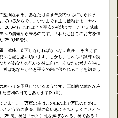
の堅固な者を、あなたは
全き平安
のうちに守られま
している
からです。いつまでも主に信頼せよ。ヤハ、
(26:3-4)」これは全き平安の秘訣です。たとえ試練
主への信頼から来るのです。「私たちはこのお方を信
5:9,NIV訳)」
題、試練、直面しなければならない責任― を考えす
易く心配し思い煩います。しかし、これらの試練や誘
なたがあなたの思いを神に向け、あなたの考えを神に
、神はあなたが全き平安の内に保たれることを約束し
の終わりを予見しているようです。圧倒的な裁きが為
また勝利の日でもあります(25章)。
ています。「万軍の主はこの山の上で万民のために、
いぶどう酒の宴会、髄の多いあぶらみとよくこされた
(25:6)」神は「永久に死を滅ぼされる。神である主