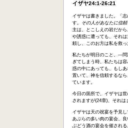
イザヤ24:1-26:21
イザヤは書きました。「志
す。
その人があなたに信頼
主は、とこしえの岩だから。
や誘惑に遭っても、それは
頼し、このお方は私を救った(2
私たちが明日のこと、―問
ぎてしまう時、私たちは容
惑の中にあっても、もしあ
置いて、神を信頼するなら
ています。
今日の箇所で、イザヤは世
されますが(24章)、それは
イザヤは天の祝宴を予見し
あぶらの多い肉の宴会、良
ぶどう酒の宴会を催される。