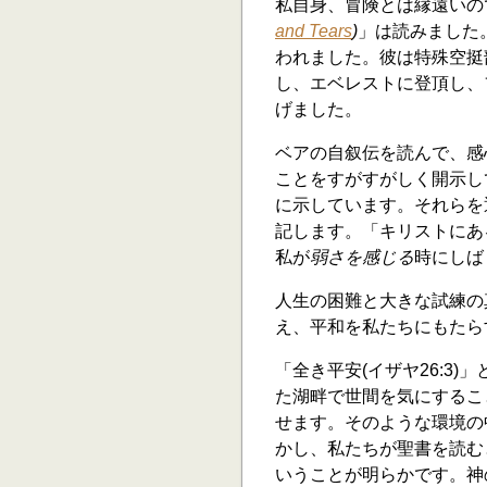
私自身、冒険とは縁遠いの
and Tears
)
」は読みました
われました。彼は特殊空挺
し、エベレストに登頂し、
げました。
ベアの自叙伝を読んで、感
ことをすがすがしく開示し
に示しています。それらを
記します。「キリストにあ
私が
弱さを感じる
時にしば
人生の困難と大きな試練の
え、平和を私たちにもたら
「全き平安(イザヤ26:3
た湖畔で世間を気にするこ
せます。そのような環境の
かし、私たちが聖書を読む
いうことが明らかです。神