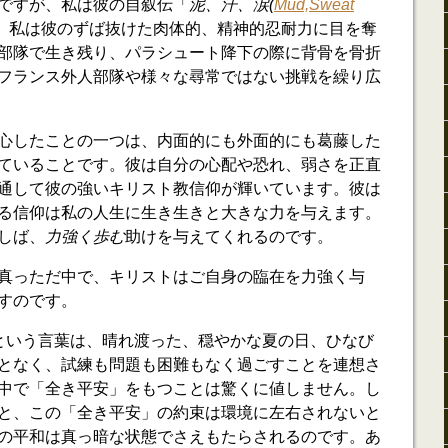
ですが、私は彼の自叙伝「
泥、汗、涙(
Mud,Sweat
。私は彼のずば抜けた肉体的、精神的忍耐力に目を奪
部隊で生き残り、パラシュート降下の際に背骨を骨折
フランス外人部隊や様々な尋常ではない挑戦を繰り広
心したことの一つは、内面的にも外面的にも葛藤した
ていることです。彼は自分の心配や恐れ、弱さを正直
通して彼の強いキリスト教信仰が輝いています。彼は
る信仰は私の人生に生き生きと大きな力を与えます。
しば、
力強く歩む
助けを与えてくれるのです。
真っただ中で、キリストはご自身の臨在を力強く与
すのです。
)」という言葉は、晴れ渡った、穏やかな夏の日、ひなび
となく、試練も問題も困難もなく過ごすことを連想さ
中で「全き平安」をもつことは驚くに値しません。し
と、この「全き平安」の約束は環境に左右されないと
の平和は真っ暗な状態でさえもたらされるのです。あ