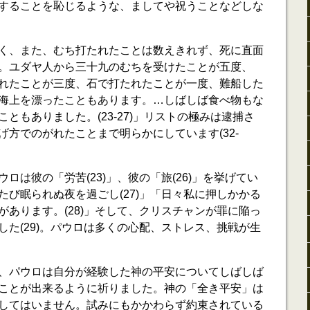
することを恥じるような、ましてや祝うことなどしな
く、また、むち打たれたことは数えきれず、死に直面
。ユダヤ人から三十九のむちを受けたことが五度、
れたことが三度、石で打たれたことが一度、難船した
海上を漂ったこともあります。…しばしば食べ物もな
ともありました。(23-27)」リストの極みは逮捕さ
方でのがれたことまで明らかにしています(32-
ロは彼の「労苦(23)」、彼の「旅(26)」を挙げてい
たび眠られぬ夜を過ごし(27)」「日々私に押しかかる
があります。(28)」そして、クリスチャンが罪に陥っ
した(29)。パウロは多くの心配、ストレス、挑戦が生
、パウロは自分が経験した神の平安についてしばしば
ことが出来るように祈りました。神の「全き平安」は
してはいません。試みにもかかわらず約束されている