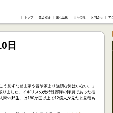
トップ
教会紹介
主な活動
日々の糧
お問合せ
ア
10日
こう見ずな登山家や冒険家より強靭な男はいない。」
に載りました。イギリスの元特殊部隊の隊員であった彼
間vs野生」は180か国以上で12億人が見たと見積も