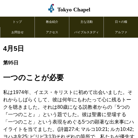
Tokyo Chapel
トップ
教会紹介
主な活動
日々の糧
お問合せ
アクセス
バイブルスタディ
アルファ
4月5日
第95日
一つのことが必要
私は1974年、イエス・キリストに初めて出会いました。そ
れからしばらくして、彼は何年にもわたって心に残るトー
クを聴きました。それは80歳になる説教者からの「5つの
『一つのこと』」という題でした。彼は聖書に登場する
「一つのこと」という表現をめぐる5つの顕著な出来事にハ
イライトを当てました。(詩篇27:4; マルコ10:21; ルカ10:42;
ヨハネ9:25; ピリピ3:13)それぞれの箇所で、私たちが優先す