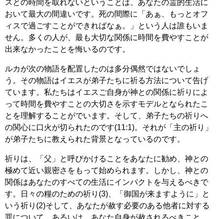
スとの時間を取れないということは、あなたの霊的生活に
おいて最大の間違いです。死の間際に「あぁ、もっとオフ
ィスで過ごすことができればなぁ。」という人は誰もいま
せん。多くの人が、最も大切な関係に時間を費やすことが
出来なかったことを悔いるのです。
ルカが次の物語を配置したのは多分偶然ではないでしょ
う。その物語はイエスが弟子たちに祈る方法について告げ
ています。私たちはイエスご自身が神との関係に祈りによ
って時間を費やすことの大切さを示すモデルとなられたこ
とを理解することがでいます。そして、弟子たちの祈りへ
の関心に口火が切られたのです(11:1)。それが「主の祈り」
が弟子たちに教えられた背景となっているのです。
祈りは、「父」と呼びかけることをあなたに勧め、神との
極めて近い親密さをもって始められます。しかし、神との
関係はあなたのすべての生活にインパクトを与えるべきで
す。日々の糧のための祈り(3)、「御国が来ますように」と
いう祈り(2)そして、あなたが赦す必要のある他者に対する
罪について、あるいは、あなた自身が赦されるべきこと