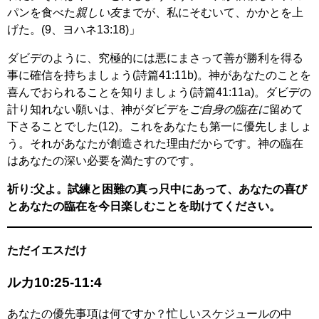
パンを食べた
親しい友
までが、私にそむいて、かかとを上
げた。(9、ヨハネ13:18)」
ダビデのように、究極的には悪にまさって善が勝利を得る
事に確信を持ちましょう(詩篇41:11b)。神があなたのことを
喜んでおられることを知りましょう(詩篇41:11a)。ダビデの
計り知れない願いは、神がダビデを
ご自身の臨在に
留めて
下さることでした(12)。これをあなたも第一に優先しましょ
う。それがあなたが創造された理由だからです。神の臨在
はあなたの深い必要を満たすのです。
祈り:父よ。試練と困難の真っ只中にあって、あなたの喜び
とあなたの臨在を今日楽しむことを助けてください。
ただイエスだけ
ルカ10:25-11:4
あなたの優先事項は何ですか？忙しいスケジュールの中