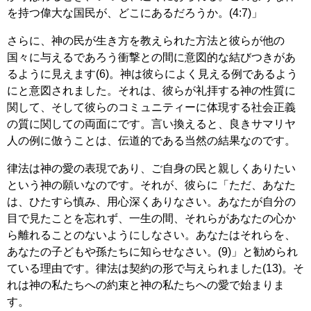
を持つ偉大な国民が、どこにあるだろうか。(4:7)」
さらに、神の民が生き方を教えられた方法と彼らが他の
国々に与えるであろう衝撃との間に意図的な結びつきがあ
るように見えます(6)。神は彼らによく見える例であるよう
にと意図されました。それは、彼らが礼拝する神の性質に
関して、そして彼らのコミュニティーに体現する社会正義
の質に関しての両面にです。言い換えると、良きサマリヤ
人の例に倣うことは、伝道的である当然の結果なのです。
律法は神の愛の表現であり、ご自身の民と親しくありたい
という神の願いなのです。それが、彼らに「ただ、あなた
は、ひたすら慎み、用心深くありなさい。あなたが自分の
目で見たことを忘れず、一生の間、それらがあなたの心か
ら離れることのないようにしなさい。あなたはそれらを、
あなたの子どもや孫たちに知らせなさい。(9)」と勧められ
ている理由です。律法は契約の形で与えられました(13)。そ
れは神の私たちへの約束と神の私たちへの愛で始まりま
す。