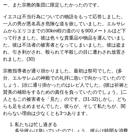
ー、また宗教的集団に限定したかったのです。
イエスは不当行為についての物語をもって応答しました。
一人の男が悪名高き危険な道を旅していました。エルサレ
ムからエリコまでの30km程の道のりを900メートルほど下
って行きました。彼は色々な貴重品や物品を運んでいまし
た。彼は不法者の被害者となってしまいました。彼は盗ま
れ、引き剥がされ、殴られて半殺しの目に遭わされ放置さ
れました。(30)
宗教指導者が通り掛かりました。最初は祭司でした。(多
分、エルサレムの神殿での礼拝に急いで向かっていたので
しょう。)次に通り掛かったのはレビ人でした。(彼は祈祷と
賛美の補助をするための責任を負っていたのでしょう。)二
人ともこの被害者を「見た」のです。(31-32)しかし、どち
らも足を止めませんでした。彼らが、そして私たちが、関
わらない理由は少なくとも3つあります。
私たちは忙し過ぎる
多分彼らは急いでいたのでしょう。彼らは時間を消費