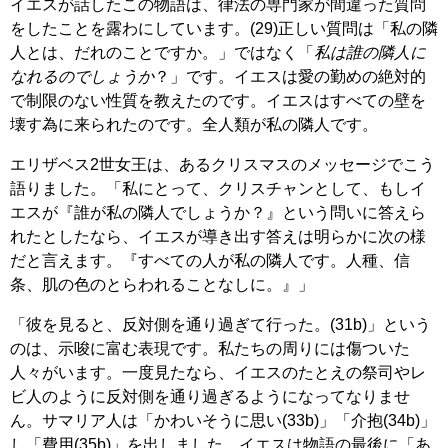
イエスが話したこの物語は、律法の専門家が間違った質問
をしたことを露わにしています。(29)正しい質問は「私の隣
人とは、だれのことですか。」ではなく「
私は誰の隣人に
なれるのでしょうか
？」です。イエスは愛の勤めの絶対的
で制限のない性質を教えたのです。イエスはすべての壁を
壊す為に来られたのです。全人類が私の隣人です。
エリザベス2世女王は、あるクリスマスのメッセージでこう
語りました。「私にとって、クリスチャンとして、もしイ
エスが『誰が私の隣人でしょうか？』という問いに答えら
れたとしたなら、イエスが導き出す答えは明らかに次の様
だと言えます。『すべての人が私の隣人です。人種、信
条、肌の色のとらわれることなしに。』」
「彼を見ると、反対側を通り過ぎて行った。(31b)」という
のは、示唆に富む表現です。私たちの周りには傷ついた
人々がいます。一度見たなら、イエスのたとえの祭司やレ
ビ人のように反対側を通り過ぎるようになってなりませ
ん。サマリア人は「かわいそうに思い(33b)」「介抱(34b)」
し「費用(35b)」を出しました。イエスは物語の最後に「あ