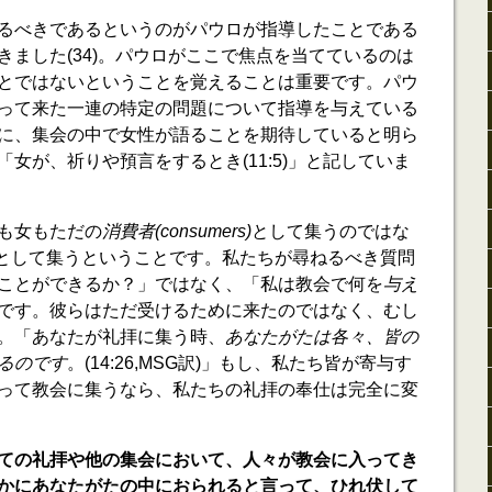
るべきであるというのがパウロが指導したことである
きました(34)。パウロがここで焦点を当てているのは
とではないということを覚えることは重要です。パウ
って来た一連の特定の問題について指導を与えている
に、集会の中で女性が語ることを期待していると明ら
女が、祈りや預言をするとき(11:5)」と記していま
も女もただの
消費者(consumers)
として集うのではな
として集うということです。私たちが尋ねるべき質問
ことができるか？」ではなく、「私は教会で何を
与え
です。彼らはただ受けるために来たのではなく、むし
。「あなたが礼拝に集う時、
あなたがたは各々、皆の
るのです
。(14:26,MSG訳)」もし、私たち皆が寄与す
って教会に集うなら、私たちの礼拝の奉仕は完全に変
ての礼拝や他の集会において、人々が教会に入ってき
かにあなたがたの中におられると言って、ひれ伏して