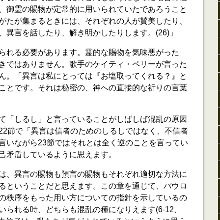
、御霊の賜物が定常的に用いられていたであろうこと
がたが集まるときには、それぞれの人が賛美したり、
、異言を話したり、解き明かしたりします。(26)」
られる必要があります。霊的な賜物を気味悪がった
きではありません。歌手のケイティ・ペリーが言った
ん。「異言は私にとっては『お塩取ってくれる？』と
ことです。それは秘密の、神への直接的な祈りの言葉
て「しるし」と言っていることがしばしば混乱の原因
22節で「異言は信者のためのしるしではなく、不信者
言いながら23節ではそれとは全く逆のことを言ってい
己矛盾しているように思えます。
は、異言の賜物も預言の賜物もそれぞれ適切な方法に
るということだと思えます。この章を通じて、パウロ
の秩序をもった用い方についての指針を示しているの
られる時、どちらも混乱の種になりえます(6-12、