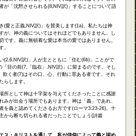
が「沈黙させられる(8,NIV訳)」することについて語
愛と正義,NIV訳)」を賛美します(1a)。私たちは神
すが、神の義についてはそれほどでもありません。し
切です。義に無頓着な愛は本当の愛ではありません。
す。
2,6,NIV訳)」人が主とともに「住む(6b)」ことがで
の「目の前(7,「臨在」,NIV訳)」に留まるのです。そし
b)、 欺く者(7)はその口、心、行動に罪ある者です。それ
たらします。
場所として神は十字架を与えてくださったことに感謝
れみが出会う場所でもあります。神は「義」であれ、
を義と認めてくださるお方です(ローマ3:23-26)。十
主から断ち切られる者だったことでしょう(詩篇
エス・キリストを通して、私が信仰によって義と認め