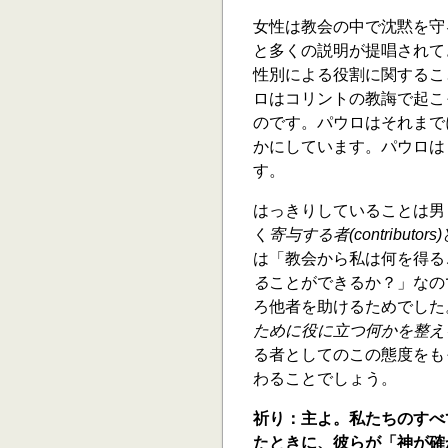
女性は教会の中で沈黙を守
と多くの説明が提唱されて
性別による役割に関するこ
ロはコリントの教誨で起こ
のです。パウロはそれまで
かにしています。パウロは「
す。
はっきりしていることは男
く
寄与する者(contributors)
は「教会から私は何を得る
る
ことができるか？」なの
ろ他者を助けるためでした
ために役に立つ何かを整え
る者としてのこの態度をも
わることでしょう。
祈り：主よ。私たちのすべ
たときに、彼らが「神が確