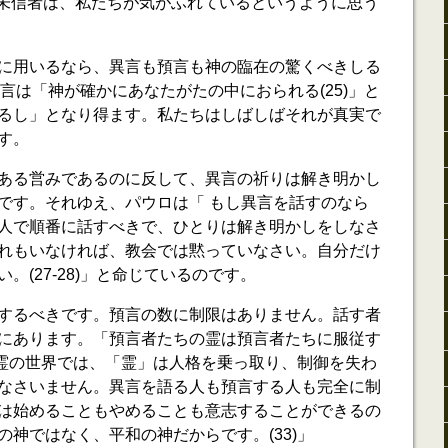
合、未信者は、私たちが気がふれているというように思う
に用いるなら、異言も預言も神の臨在の驚くべきしる
。預言は「神が確かにあなたがたの中におられる(25)」と
るし」となり得ます。私たちはしばしばそれが真実で
す。
ある営みであるのに反して、異言の祈りは解き明かし
です。それゆえ、パウロは「 もし異言を話すのなら
人で順番に話すべきで、ひとりは解き明かしをしなさ
れもいなければ、教会では黙っていなさい。自分だけ
。(27-28)」と命じているのです。
するべきです。預言の数に制限はありません。話す者
にあります。「預言者たちの霊は預言者たちに服従す
」悪霊の世界では、「霊」は人格を乗っ取り、制御を失わ
なさいません。異言を語る人も預言する人も完全に制
は始めることもやめることも意志することができるの
神ではなく、平和の神だからです。(33)」