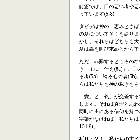
詩篇では、口の悪い者や悪者
っています(5-8)。
ダビデは神の「恵みとさばき(
の愛について多くを語りま
かし、それらはどちらも大
愛は義を叫び求めるからで
ただ「非難するところのない(
き、主に「仕え(6c)」、主
る者(5a)、誇る心の者(5
らは私たちを神の裁きをも
「愛」と「義」が交差する
します。それは真理とあわ
同時に主にある信仰を持つ者
字架がなければ、私たちは
101:8)。
祈り：父よ。私たちの主イ