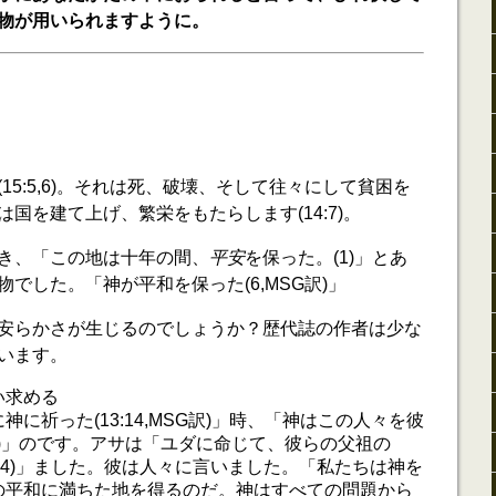
物が用いられますように。
15:5,6)。それは死、破壊、そして往々にして貧困を
国を建て上げ、繁栄をもたらします(14:7)。
き、「この地は十年の間、
平安
を保った。(1)」とあ
でした。「神が平和を保った(6,MSG訳)」
安らかさが生じるのでしょうか？歴代誌の作者は少な
います。
い求める
に祈った(13:14,MSG訳)」時、「神はこの人々を彼
6)」のです。アサは「ユダに命じて、彼らの父祖の
4:4)」ました。彼は人々に言いました。「私たちは神を
の平和に満ちた地を得るのだ。神はすべての問題から