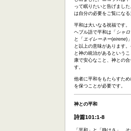
って眠りたいと告げました
は自分の必要をご覧になる
平和は大いなる祝福です。
ヘブル語で平和は「
シャロ
と「
エイレーネー
(
eirene
)
と以上の意味があります。
と神の統治があるというこ
康で安心なこと、神との合
す。
他者に平和をもたらすため
を保つことが必要です。
神との平和
詩篇101:1-8
「平和」と「静けさ」…そ