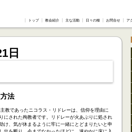
トップ
教会紹介
主な活動
日々の糧
お問合せ
ア
21日
つ方法
ンの主教であったニコラス・リドレーは、信仰を理由に
りにされた殉教者です。リドレーが火あぶりに処され
助け、気が休まるように牢に一緒にとどまりたいと申
し出を断り、今までなかったほどに、速やかに床に入