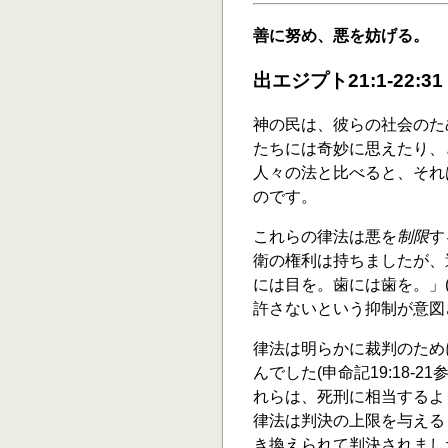
善に努め、悪を妨げる。
出エジプト21:1-22:31
神の民は、彼らの社会のた
たちには奇妙に思えたり、
人々の法と比べると、それ
のです。
これらの律法は悪を
制限
す
衛の権利は持ちましたが、過
には目を。歯には歯を。」(2
許さないという抑制が意図
律法は明らかに裁判のため
んでした(申命記19:18-
れらは、死刑に相当するよ
律法は判決の上限を与える
き換えられて判決されまし