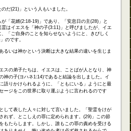
のだ(21)」という人もいました。
「花婿(2:18-19)」であり、「安息日の主(28)」と
霊はイエスを「神の子(3:11)」と呼びましたが、イエ
に、「ご自身のことを知らせないようにと、きびしく
)」のです。
あるいは神かという決断は大きな結果の違いを生じま
エスの弟子たちは、イエスは、ことばが人となり、神
神の子(ヨハネ1:14)であると結論を出しました。イ
に語りかけられるように、「ともにいる」ようにと最
セージをこの世界に取り運ぶように言われるのです
として表した人々に対して言いました。「聖霊をけが
されず、とこしえの罪に定められます。(29)」この節
をもたらします。しかし、誰もこの罪の責めを受ける
はありません。悔い改めた者は必ず赦されるからで