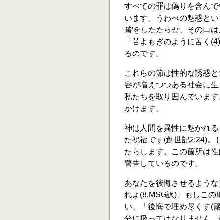
すべての罪は偽りを含んで
います。うわべの魅惑とい
蜜をしたたらせ
、その口は
「苦よもぎのように苦く(4)
るのです。
これらの節は性的な誘惑と
容が増えつつある社会に生
私たちを取り囲んでいます
かけます。
神は人間を異性に魅かれる
た祝福です(創世記2:24
たらします。この箇所は性
警告しているのです。
あなたを後悔させるような
れよ(8,MSG訳)」もし
い、「後悔で埋め尽くす(箴
分に扱ってはなりません。