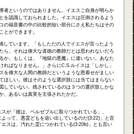
導者というのではありません。イエスご自身が明らか
とを認識しておられました。イエスは圧倒されるよう
コの福音書の中の比較的短い部分にさえ私たちはその
ことができます。
に指摘しています。「もしただの人でイエスが言ったよう
たら、それは偉大な道徳の教師だとは思われないだろ
るか、もしくは、『地獄の悪魔』に違いない。あなた
ければなりません。」さらにC.S.ルイスは「しかし」
スを偉大な人間の教師だというような恩着せがましい
てほしい。彼はそのような選択肢には当てはまらない
図していない。残されているのは３つの選択肢しかな
か、あるいは真実を主張されたかだ。
エスが「彼は、ベルゼブルに取りつかれている」、
よって、悪霊どもを追い出しているのだ(3:22)」と言
エスは、汚れた霊につかれている(3:20b)」とも言い