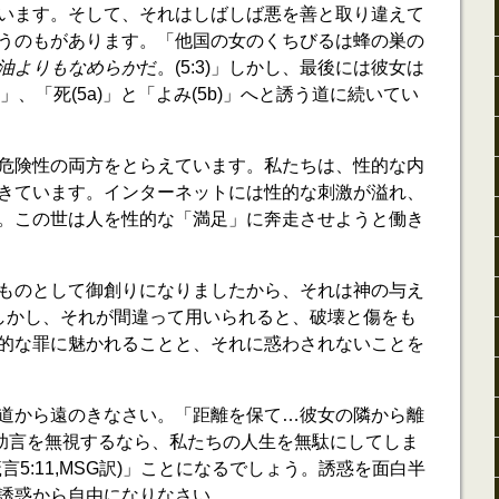
います。そして、それはしばしば悪を善と取り違えて
うのもがあります。「他国の女のくちびるは蜂の巣の
油よりもなめらか
だ。(5:3)」しかし、最後には彼女は
」、「死(5a)」と「よみ(5b)」へと誘う道に続いてい
危険性の両方をとらえています。私たちは、性的な内
きています。インターネットには性的な刺激が溢れ、
。この世は人を性的な「満足」に奔走させようと働き
ものとして御創りになりましたから、それは神の与え
)。しかし、それが間違って用いられると、破壊と傷をも
的な罪に魅かれることと、それに惑わされないことを
道から遠のきなさい。「距離を保て…彼女の隣から離
この助言を無視するなら、私たちの人生を無駄にしてしま
言5:11,MSG訳)」ことになるでしょう。誘惑を面白半
誘惑から自由になりなさい。