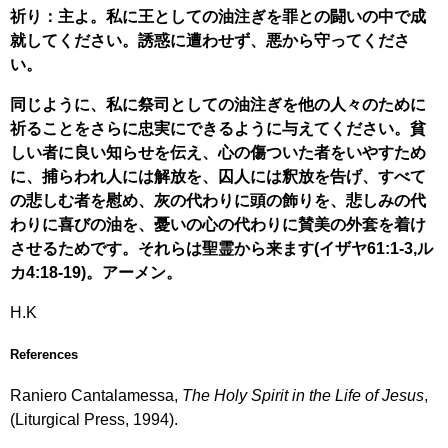
祈り：主よ。私に王としての油注ぎを罪との闘いの中で成
就してください。誘惑に遭わせず、悪から守ってくださ
い。
同じように、私に祭司としての油注ぎを他の人々のために
祈ることをさらに忠実にできるように与えてください。貧
しい者に良い知らせを伝え、心の傷ついた者をいやすため
に、捕らわれ人には解放を、囚人には釈放を告げ、すべて
の悲しむ者を慰め、灰の代わりに頭の飾りを、悲しみの代
わりに喜びの油を、憂いの心の代わりに賛美の外套を着け
させるためです。それらは聖霊から来ます(イザヤ61:1-3,ル
カ4:18-19)。アーメン。
H.K
References
Raniero Cantalamessa,
The Holy Spirit in the Life of Jesus
,
(Liturgical Press, 1994).