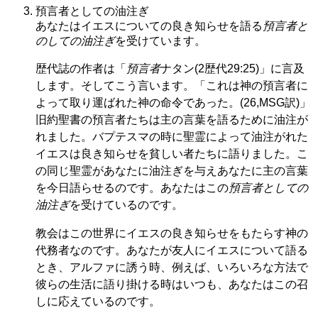
預言者としての油注ぎ
あなたはイエスについての良き知らせを語る
預言者と
のしての油注ぎ
を受けています。
歴代誌の作者は「
預言者
ナタン(2歴代29:25)」に言及
します。そしてこう言います。「これは神の預言者に
よって取り運ばれた神の命令であった。(26,MSG訳)」
旧約聖書の預言者たちは主の言葉を語るために油注が
れました。バプテスマの時に聖霊によって油注がれた
イエスは良き知らせを貧しい者たちに語りました。こ
の同じ聖霊があなたに油注ぎを与えあなたに主の言葉
を今日語らせるのです。あなたはこの
預言者としての
油注ぎ
を受けているのです。
教会はこの世界にイエスの良き知らせをもたらす神の
代務者なのです。あなたが友人にイエスについて語る
とき、アルファに誘う時、例えば、いろいろな方法で
彼らの生活に語り掛ける時はいつも、あなたはこの召
しに応えているのです。