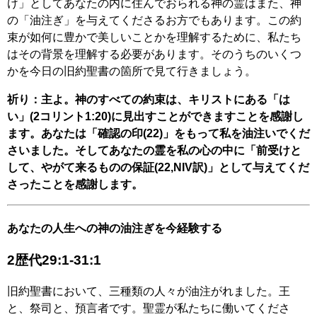
け」としてあなたの内に住んでおられる神の霊はまた、神
の「油注ぎ」を与えてくださるお方でもあります。この約
束が如何に豊かで美しいことかを理解するために、私たち
はその背景を理解する必要があります。そのうちのいくつ
かを今日の旧約聖書の箇所で見て行きましょう。
祈り：主よ。神のすべての約束は、キリストにある「は
い」(2コリント1:20)に見出すことができますことを感謝し
ます。あなたは「確認の印(22)」をもって私を油注いでくだ
さいました。そしてあなたの霊を私の心の中に「前受けと
して、やがて来るものの保証(22,NIV訳)」として与えてくだ
さったことを感謝します。
あなたの人生への神の油注ぎを今経験する
2歴代29:1-31:1
旧約聖書において、三種類の人々が油注がれました。王
と、祭司と、預言者です。聖霊が私たちに働いてくださ