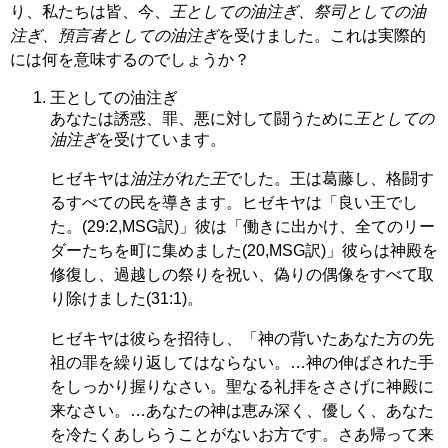
り、私たちは皆、今、
王としての油注ぎ、祭司としての油
注ぎ、預言者としての油注ぎ
を受けました。これは実際的
には何を意味するのでしょうか？
王としての油注ぎ
あなたは誘惑、罪、悪に対して闘うために
王としての
油注ぎ
を受けています。
ヒゼキヤは
油注がれた王
でした。王は葛藤し、格闘す
るすべての民を導きます。ヒゼキヤは「良い王でし
た。(29:2,MSG訳)」彼は「働きに出かけ、全てのリー
ダーたちを町に集めました(20,MSG訳)」彼らは神殿を
修復し、過越しの祭りを祝い、偽りの偶像をすべて取
り除けました(31:1)。
ヒゼキヤは彼らを招待し、「神の背いたあなた方の先
祖の罪を繰り返してはならない。…神の伸ばされた手
をしっかり握りなさい。聖なる礼拝をささげに神殿に
来なさい。…あなたの神は恵み深く、優しく、あなた
を冷たくあしらうことがないお方です。さあ帰って来