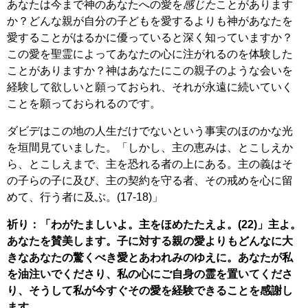
あなたは今まで神のあなたへの愛を
感じた
ことがあります
か？どんな親が自分の子どもを愛するよりも神があなたを
愛することがはるかに優っていると深く知っていますか？
この愛を聖霊によってあなたの心に注がれるのを体験した
ことがありますか？神はあなたにこの親子のような会いを
経験して欲しいと願っておられ、それが永遠に続いていく
ことを願っておられるのです。
ダビデはこの地の人生だけでないという事実のほのかな光
を垣間見ていました。「しかし、主の恵みは、とこしえか
ら、とこしえまで、主を恐れる者の上にある。主の義はそ
の子らの子に及び、主の契約を守る者、その戒めを心に留
めて、行う者に及ぶ。(17-18)」
祈り：「わがたましいよ。主をほめたたえよ。(22)」主よ。
あなたを賛美します。子に対する親の愛よりもどんなに大
きなあなたの驚くべき愛とあわれみのゆえに。あなたが私
を油注いでくださり、私の心にご自身の霊を置いてくださ
り、そうして私が今すぐその愛を経験できることを感謝し
ます。