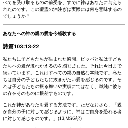
べてを受け取るものの前受を、すでに神はあなたに与えら
れたのです。この聖霊の油注ぎは実際には何を意味するの
でしょうか？
あなたへの神の親の愛を今経験する
詩篇103:13-22
私たちに子どもたちが生まれた瞬間、ピッパと私は子ども
たちへの愛が溢れかえるのを
感じました
。それは今日まで
続いています。これはすべての親の自然な本能です。私た
ちは自分の子どもたちに抜きがたい愛を
感じる
のです。そ
れは子どもたちの振る舞いや実績にではなく、単純に彼ら
の存在そのものに根差すものです。
これが神があなたを愛する方法です。ただなおさら、「親
が自分の子に対して
感じるよう
に、神はご自身を恐れる者
に対して感じるのです。」(13,MSG訳)