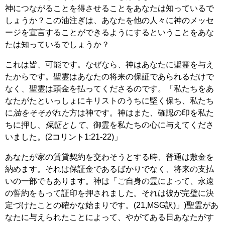
神につながることを得させることをあなたは知っているで
しょうか？この油注ぎは、あなたを他の人々に神のメッセ
ージを宣言することができるようにするということをあな
たは知っているでしょうか？
これは皆、可能です。なぜなら、神はあなたに聖霊を与え
たからです。聖霊はあなたの将来の保証であられるだけで
なく、聖霊は頭金を払ってくださるのです。「私たちをあ
なたがたといっしょにキリストのうちに堅く保ち、私たち
に
油をそそがれた
方は神です。神はまた、確認の印を私た
ちに押し、
保証として
、御霊を私たちの心に与えてくださ
いました。(2コリント1:21-22)」
あなたが家の賃貸契約を交わそうとする時、普通は敷金を
納めます。それは保証金であるばかりでなく、将来の支払
いの一部でもあります。神は「ご自身の霊によって、永遠
の誓約をもって証印を押されました。それは彼が完璧に決
定づけたことの確かな始まりです。(21,MSG訳)」)聖霊があ
なたに与えられたことによって、やがてある日あなたがす