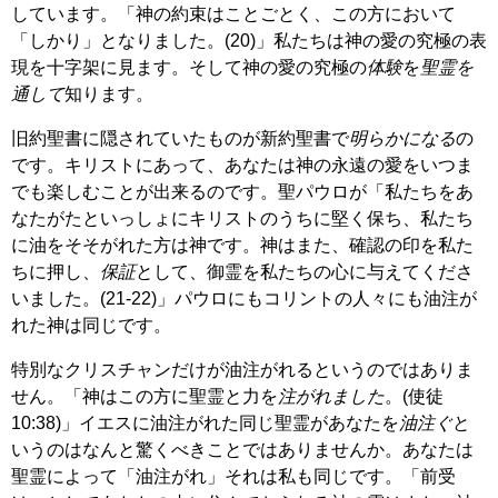
しています。「神の約束はことごとく、この方において
「しかり」となりました。(20)」私たちは神の愛の究極の表
現を十字架に見ます。そして神の愛の究極の
体験
を
聖霊を
通して
知ります。
旧約聖書に隠されていたものが新約聖書で
明らかになる
の
です。キリストにあって、あなたは神の永遠の愛をいつま
でも楽しむことが出来るのです。聖パウロが「私たちをあ
なたがたといっしょにキリストのうちに堅く保ち、私たち
に油をそそがれた方は神です。神はまた、確認の印を私た
ちに押し、
保証
として、御霊を私たちの心に与えてくださ
いました。(21-22)」パウロにもコリントの人々にも油注が
れた神は同じです。
特別なクリスチャンだけが油注がれるというのではありま
せん。「神はこの方に聖霊と力を
注がれました
。(使徒
10:38)」イエスに油注がれた同じ聖霊があなたを
油注ぐ
と
いうのはなんと驚くべきことではありませんか。あなたは
聖霊によって「油注がれ」それは私も同じです。「前受