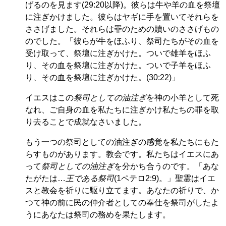
げるのを見ます(29:20以降)。彼らは牛や羊の血を祭壇
に注ぎかけました。彼らはヤギに手を置いてそれらを
ささげました。それらは罪のための贖いのささげもの
のでした。「彼らが牛をほふり、祭司たちがその血を
受け取って、祭壇に注ぎかけた。ついで雄羊をほふ
り、その血を祭壇に注ぎかけた。ついで子羊をほふ
り、その血を祭壇に注ぎかけた。(30:22)」
イエスはこの
祭司としての油注ぎ
を神の小羊として死
なれ、ご自身の血を私たちに注ぎかけ私たちの罪を取
り去ることで成就なさいました。
もう一つの祭司としての油注ぎの感覚を私たちにもた
らすものがあります。教会です。私たちはイエスにあ
って
祭司としての油注ぎ
を分かち合うのです。「あな
たがたは…
王である祭司
(1ペテロ2:9)。」聖霊はイエ
スと教会を祈りに駆り立てます。あなたの祈りで、か
つて神の前に民の仲介者としての奉仕を祭司がしたよ
うにあなたは祭司の務めを果たします。