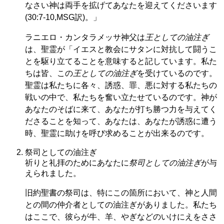
なさい神は両手を拡げてあなたを迎えてくださいます
(30:7-10,MSG訳)。」
ラニエロ・カンタラメッサ神父は
王としての油注ぎ
は、聖霊が「イエスと教会にサタンに対抗して闘うこ
とを駆り立てることを意味すると記しています。私た
ちは皆、この
王としての油注ぎ
を受けているのです。
聖霊は私たちに各々、誘惑、罪、悪に対する私たちの
戦いの中で、私たちを奮い立たせているのです。神が
あなたのそばに来て、あなたが打ち勝つ力を与えてく
ださることを知って、あなたは、あなたが誘惑に遭う
時、聖霊に助けを呼び求めることが出来るのです。
祭司としての油注ぎ
祈りと礼拝のためにあなたに
祭司としての油注ぎ
が与
えられました。
旧約聖書の祭司は、特にこの箇所において、神と人間
との間の仲介者としての油注ぎがありました。私たち
はここで、彼らが牛、羊、やぎなどのいけにえをささ