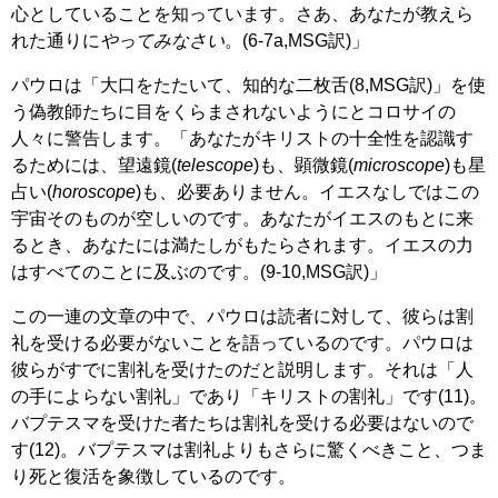
心としていることを知っています。さあ、あなたが教えら
れた通りに
やってみなさい
。(6-7a,MSG訳)」
パウロは「大口をたたいて、知的な二枚舌(8,MSG訳)」を使
う偽教師たちに目をくらまされないようにとコロサイの
人々に警告します。「あなたがキリストの十全性を認識す
るためには、望遠鏡(
telescope
)も、顕微鏡(
microscope
)も星
占い(
horoscope
)も、必要ありません。イエスなしではこの
宇宙そのものが空しいのです。あなたがイエスのもとに来
るとき、あなたには満たしがもたらされます。イエスの力
はすべてのことに及ぶのです。(9-10,MSG訳)」
この一連の文章の中で、パウロは読者に対して、彼らは割
礼を受ける必要がないことを語っているのです。パウロは
彼らがすでに割礼を受けたのだと説明します。それは「人
の手によらない割礼」であり「キリストの割礼」です(11)。
バプテスマを受けた者たちは割礼を受ける必要はないので
す(12)。バプテスマは割礼よりもさらに驚くべきこと、つま
り死と復活を象徴しているのです。