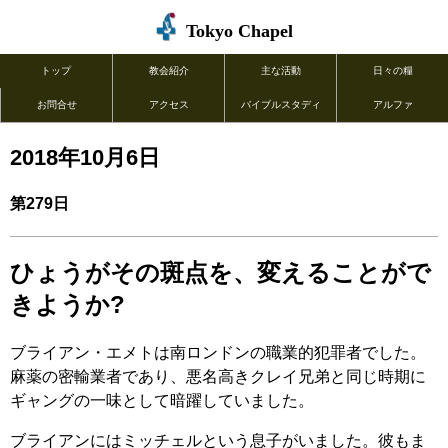
Tokyo Chapel
トップ
教会紹介
主な活動
日々の糧
お問合せ
アクセス
バイブルスタディ
アルファ
2018年10月6日
第279日
ひょうがその斑点を、変えることがで
きようか?
ブライアン・エメトは南ロンドンの職業的犯罪者でした。
麻薬の密輸業者であり、悪名高きクレイ兄弟と同じ時期に
ギャングの一味として暗躍していました。
ブライアンにはミッチェルという息子がいました。彼もま