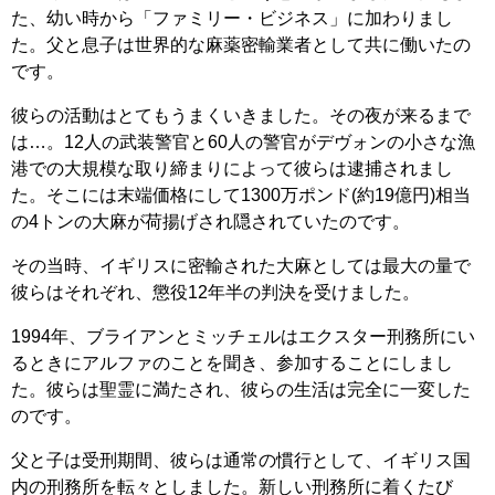
た、幼い時から「ファミリー・ビジネス」に加わりまし
た。父と息子は世界的な麻薬密輸業者として共に働いたの
です。
彼らの活動はとてもうまくいきました。その夜が来るまで
は…。12人の武装警官と60人の警官がデヴォンの小さな漁
港での大規模な取り締まりによって彼らは逮捕されまし
た。そこには末端価格にして1300万ポンド(約19億円)相当
の4トンの大麻が荷揚げされ隠されていたのです。
その当時、イギリスに密輸された大麻としては最大の量で
彼らはそれぞれ、懲役12年半の判決を受けました。
1994年、ブライアンとミッチェルはエクスター刑務所にい
るときにアルファのことを聞き、参加することにしまし
た。彼らは聖霊に満たされ、彼らの生活は完全に一変した
のです。
父と子は受刑期間、彼らは通常の慣行として、イギリス国
内の刑務所を転々としました。新しい刑務所に着くたび