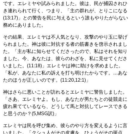
です。エレミヤや試みられました。彼は、民が捕囚されひ
き連れられて行く、つまり、「主の群れが、とりこになる
(13:17)」との警告を民に与えるという誰もやりたがらない
務めにありました。
その結果、エレミヤは不人気となり、攻撃のやり玉に挙げ
られました。神は彼に対抗する者の筋書きを啓示されまし
た。「主が私に知らせてくださったので、私はそれを知り
ました。今、あなたは、彼らのわざを、私に見せてくださ
いました。(11:18)」エレミヤは神に助けを求めました。
「私が、あなたに私の訴えを打ち明けたからです。…あな
たのほうが正しいのです。(11:20,12:1)」
神はさらに悪いことが訪れるとエレミヤに警告しました。
「さあ、エレミヤよ。もし、あなたが男たちとの徒競走に
疲れ果てているなら、どうして馬と対抗してレースできる
と思うのか？(5,MSG訳)」
エレミヤは民を呼び集め、彼らのやり方を変えるように言
いました。「クシュ人がその皮膚を、ひょうがその斑点