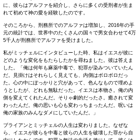
に、彼らはアルファを紹介し、さらに多くの受刑者が生ま
れて初めて神の愛を経験したのです。
そのころから、刑務所でのアルファは増加し、2016年の手
元の統計では、世界中のたくさんの国々で男女合わせて4万
5千人が刑務所でアルファを受けました。
私がミッチェルにインタビューした時、私はイエスが彼に
どのような変化をもたらしたかを尋ねました。彼は答えま
した。「俺は何年も麻薬中毒で、犯罪が染みついていたん
だ。見掛けはそれらしく見えても、内側はボロボロだっ
た。心の中にぽっかりと穴があって、色んなもので埋めよ
うとしたが、どれも無駄だった。イエスは本物さ。俺の内
側を変えてくれたんだ。そりゃ劇的だったさ。癒されて変
わったんだ。俺の思いも心も変わっちまったんだ。呪いは
俺の家族のみんなダメにしていたんだ。」
ブライアンとミッチェルの人生は変わりました。なぜな
ら、イエスが彼らを中毒と彼らの人生を破壊した罪から自