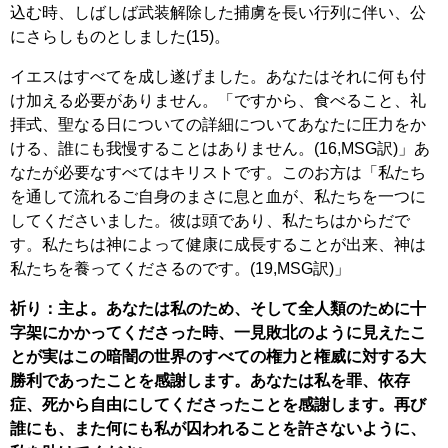
込む時、しばしば武装解除した捕虜を長い行列に伴い、公
にさらしものとしました(15)。
イエスはすべてを成し遂げました。あなたはそれに何も付
け加える必要がありません。「ですから、食べること、礼
拝式、聖なる日についての詳細についてあなたに圧力をか
ける、誰にも我慢することはありません。(16,MSG訳)」あ
なたが必要なすべてはキリストです。このお方は「私たち
を通して流れるご自身のまさに息と血が、私たちを一つに
してくださいました。彼は頭であり、私たちはからだで
す。私たちは神によって健康に成長することが出来、神は
私たちを養ってくださるのです。(19,MSG訳)」
祈り：主よ。あなたは私のため、そして全人類のために十
字架にかかってくださった時、一見敗北のように見えたこ
とが実はこの暗闇の世界のすべての権力と権威に対する大
勝利であったことを感謝します。あなたは私を罪、依存
症、死から自由にしてくださったことを感謝します。再び
誰にも、また何にも私が囚われることを許さないように、