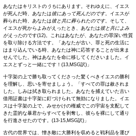
あなたはキリストの
うち
にあります。それゆえに、イエス
が死んだ時、あなたは
彼にあって死んだのです
。イエスが
葬られた時、あなたは
彼と共に葬られたのです
。そして、
イエスが死からよみがえったとき、あなたは
彼と共によみ
がえった
のです(12)
。
これはあなたが、あなたの罪深い性質
を取り除ける方法です。「あなたが古い、罪と死の生活に
はまり込んでいる時、あなたは神に応答することが出来ま
せんでした。神はあなたを命に移してくださいました。イ
エスとずっと一緒にです！(13,MSG訳)」
十字架の上で勝ち取ってくださった驚くべきイエスの勝利
を理解し、思いを寄せましょう。「すべての罪は赦されま
した。しみは拭き取られました。あなたを捕えていた古い
借用証書は十字架に釘づけられて無効になりました。イエ
スは十字架の上で、みせかけの権威でこの宇宙を支配して
きた霊的な暴君からすべてを剥奪し、彼らを裸にして通り
を行進させたのです。(13-15,MSG訳)」
古代の世界では、憎き敵に大勝利を収めると戦利品を運び