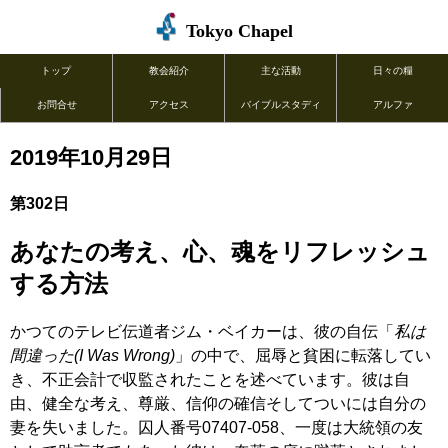
Tokyo Chapel
トップ
教会紹介
主な活動
日々の糧
お問合せ
アクセス
バイブルスタディ
アルファ
2019年10月29日
第302日
あなたの考え、心、魂をリフレッシュ
する方法
かつてのテレビ伝道者ジム・ベイカーは、彼の自伝「
私は
間違った(I Was Wrong)
」の中で、屈辱と貧困に転落してい
き、不正会計で収監されたことを述べています。彼は自
由、健全な考え、尊厳、信仰の確信そしてついには自分の
妻を失いました。囚人番号07407-058、一度は大統領の友