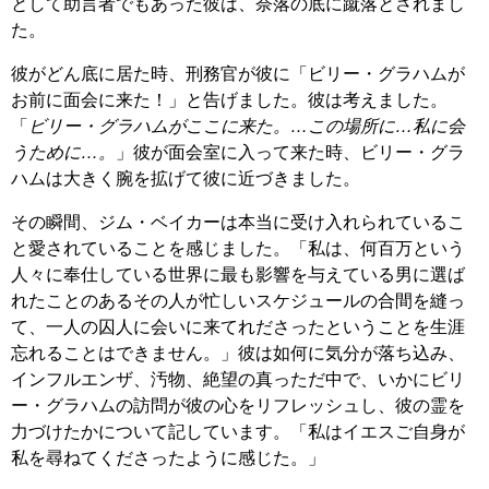
として助言者でもあった彼は、奈落の底に蹴落とされまし
た。
彼がどん底に居た時、刑務官が彼に「ビリー・グラハムが
お前に面会に来た！」と告げました。彼は考えました。
「
ビリー・グラハムがここに来た。…この場所に…私に会
うために…。
」彼が面会室に入って来た時、ビリー・グラ
ハムは大きく腕を拡げて彼に近づきました。
その瞬間、ジム・ベイカーは本当に受け入れられているこ
と愛されていることを感じました。「私は、何百万という
人々に奉仕している世界に最も影響を与えている男に選ば
れたことのあるその人が忙しいスケジュールの合間を縫っ
て、一人の囚人に会いに来てれださったということを生涯
忘れることはできません。」彼は如何に気分が落ち込み、
インフルエンザ、汚物、絶望の真っただ中で、いかにビリ
ー・グラハムの訪問が彼の心をリフレッシュし、彼の霊を
力づけたかについて記しています。「私はイエスご自身が
私を尋ねてくださったように感じた。」