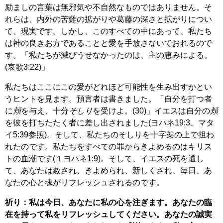
励ましの言葉は無邪気や不自然なものではありません。そ
れらは、内外の苦難の拡がりや葛藤の深さと拡がりについ
て、現実です。しかし、このすべての中にあって、私たち
は神の良きお方であることと愛を手放さないでおれるので
す。「私たちが滅びうせなかったのは、主の恵みによる。
(哀歌3:22)」
私たちはここにこの愛がどれほど可能性を生み出すかとい
うヒントを見ます。預言者は書きました。「自分を打つ者
に
頬
を与え、十分
そしり
を受けよ。(30)」イエスは自分の
頬
を彼を打ちたたく者に差し出されました(ヨハネ19:3、マタ
イ5:39参照)。そして、私たちのそしりを十字架の上で担わ
れたのです。私たちをすべての罪からきよめるのはキリス
トの血潮です(１ヨハネ1:9)。そして、イエスの死を通し
て、あなたは赦され、きよめられ、新しくされ、毎日、あ
なたの心と魂がリフレッシュされるのです。
祈り：私は今日、あなたに私の心を注ぎます。あなたの臨
在を持って私をリフレッシュしてください。あなたの誠実