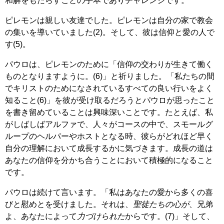
和解をもたらすことの手本でありチャレンジです。
ピレモンは親しい友達でした。ピレモンは自分の家で教会
の集いを導いていました(2)。そして、彼は信仰と愛の人で
す(5)。
パウロは、ピレモンのために「信仰の交わりが生きて働く
ものとなりますように。(6)」と祈りました。「私たちの間
でキリストのためになされているすべての良い行いをよく
知ること(6)」を彼が受け取るだろうとパウロが思ったこと
を書き留めていることは興味深いことです。たとえば、私
がしばしばアルファで、人々がコースの中で、スモールグ
ループのヘルパーやホストとなる時、彼らがどれほど早く
自分の理解において成長するかに気づきます。成長の道は
あなたの信仰を分かち合うことにおいて積極的になること
です。
パウロは続けて言います。「私はあなたの愛から多くの喜
びと慰めとを受けました。それは、
聖徒たちの心が
、兄弟
よ、あなたによって
力づけられた
からです。(7)」そして、