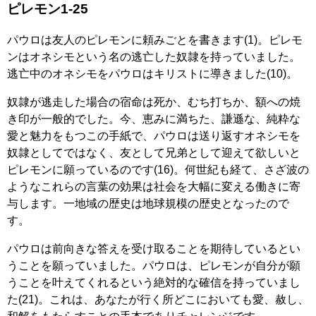
ピレモン1-25
パウロは友人のピレモンに頼みごとを書きます(1)。ピレモ
ンはオネシモという名の逃亡した奴隷を持っていました。
逃亡中のオネシモをパウロはキリストに導きました(10)。
奴隷が逃走した場合の宿命は死か、むち打ちか、額への焼
き印が一般的でした。今、恵みに満ちた、謙遜な、純粋な
愛と魅力をもつこの手紙で、パウロは送り返すオネシモを
奴隷としてではなく、友として兄弟として迎えて欲しいと
ピレモンに願っているのです(16)。何世紀も経て、さざ波の
ようなこれらの言葉の効果は社会を大幅に変える働きに寄
与します。一地域の歴史は地球規模の歴史となったので
す。
パウロは前向きな答えを受け取ることを期待しているとい
うことを願っていました。パウロは、ピレモンが自分が願
うことを叶えてくれるという絶対的な確信を持っていまし
た(21)。これは、あなたが行く所どこにおいても愛、赦し、