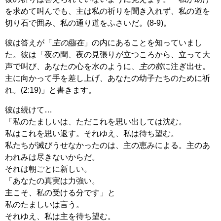
を求めて叫んでも、主は私の祈りを聞き入れず、私の道を
切り石で囲み、私の通り道をふさいだ。(8-9)。
彼は答えが「
主の臨在
」の内にあることを知っていまし
た。彼は「夜の間、夜の見張りが立つころから、立って大
声で叫び、あなたの心を水のように、
主の前
に注ぎ出せ。
主に向かって手を差し上げ、あなたの幼子たちのために祈
れ。(2:19)」と書きます。
彼は続けて…
「私のたましいは、ただこれを思い出しては沈む。
私はこれを思い返す。それゆえ、私は待ち望む。
私たちが滅びうせなかったのは、主の恵みによる。主のあ
われみは尽きないからだ。
それは朝ごとに新しい。
「あなたの真実は力強い。
主こそ、私の受ける分です」と
私のたましいは言う。
それゆえ、私は主を待ち望む。