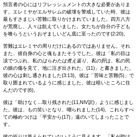
預言者の心にはリフレッシュメントの大きな必要がありま
す。エレミヤがエルサレムの破壊を警戒していた時、彼は
最もすさまじい苦難に取りかけまれていました。四方八方
が荒廃し、人々は飢えていました。女たちが自分の子ども
を喰らうというおぞましいどん底に至ったのです(2:20)。
苦難はエレミヤの周りだけにあるのではありません。それ
また、彼自身の心と魂もまたそうでした。彼は「私の目は
涙でつぶれ、私の
はらわたは煮え返り
、
私の肝
は、私の民
の娘の傷を見て、地に注ぎ出された。(11)」と書きました。
彼の心は刺し通されました(3:13)。彼は「苦味と苦難(5)」で
取り囲まれているように感じました。彼は暗いところに住
んだのです(6)。
彼は「助けなく…取り残された(11,NIV訳)」ように感じまし
た。彼は、もの笑いとなり、嘲られました(14)。これらすべ
ての極めつけは「平安から(17)」遠のいてしまったことで
す。
彼の祈りは答えられていないように見えます。「私が助け