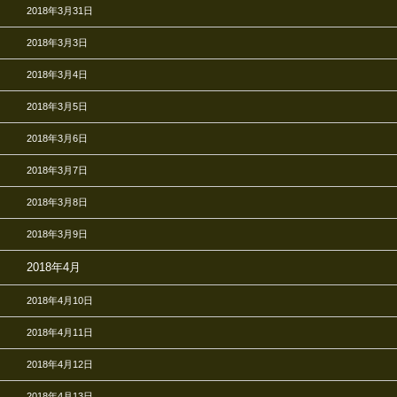
2018年3月31日
2018年3月3日
2018年3月4日
2018年3月5日
2018年3月6日
2018年3月7日
2018年3月8日
2018年3月9日
2018年4月
2018年4月10日
2018年4月11日
2018年4月12日
2018年4月13日