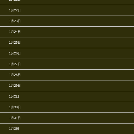
1月22日
1月23日
1月24日
1月25日
1月26日
1月27日
1月28日
1月29日
1月2日
1月30日
1月31日
1月3日