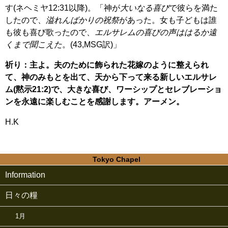
す(ネヘミヤ12:31以降)。「神が
大いなる喜び
で彼らを満た
したので、
溢れんばかりの祝祭
があった。女も子どもは誰
も彼も喜び歌ったので、
エルサレムの喜びの声ははるか遠
くまで聞こえた
。(43,MSG訳)」
祈り：主よ。夫のために飾られた花嫁のように整えられ
て、神のみもとを出て、天から下って来る新しいエルサレ
ム(黙示21:2)で、大きな喜び、ワーシップとセレブレーショ
ンを永遠に楽しむことを感謝します。アーメン。
H.K
Tokyo Chapel
Information
日々の糧
1月