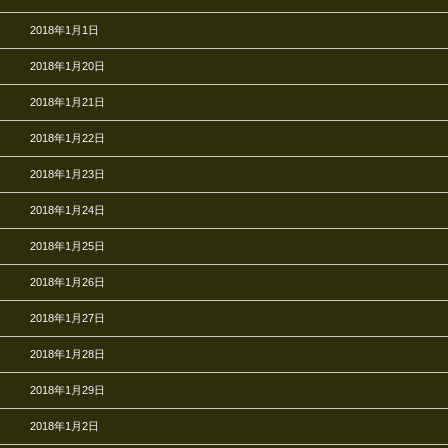
2018年1月1日
2018年1月20日
2018年1月21日
2018年1月22日
2018年1月23日
2018年1月24日
2018年1月25日
2018年1月26日
2018年1月27日
2018年1月28日
2018年1月29日
2018年1月2日