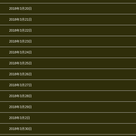
2018年3月20日
2018年3月21日
2018年3月22日
2018年3月23日
2018年3月24日
2018年3月25日
2018年3月26日
2018年3月27日
2018年3月28日
2018年3月29日
2018年3月2日
2018年3月30日