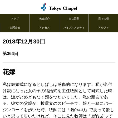
Tokyo Chapel
トップ
教会紹介
主な活動
日々の糧
お問合せ
アクセス
バイブルスタディ
アルファ
2018年12月30日
第364日
花嫁
私は結婚式になるとしばしば感傷的になります。私が名付
け親になった女の子の結婚式を主任牧師として司式した時
は、涙がとめどもなく頬をつたいました。私の親友であ
る、彼女の父親が、披露宴のスピーチで、娘と一緒にバー
ジンロードを歩いた時、牧師には「
岩(rock)
」であって欲し
いと思って歩いたけれど、そこに見た牧師は「
崩れ去って