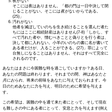
夜がない
そこには夜はありません。「都の門は一日中決して閉
じることがない。そこには
夜がない
からである。
(25)」
汚れがない
他者を滅ぼしていのちを生き続けることを選んだ者た
ちにはここに相続財産はありません(7-8)「しかし、す
べて汚れた者や、憎むべきことと偽りとを行う者は、
決して都に入れない。小羊のいのちの書に名が書いて
ある者だけが、入ることができる。(27)」罪によって
台無しになることはありません。それはすべて完全に
されるのです。
あなたはまさに今困難な時を過ごしていますか？ある日、
あなたの問題は終わります。それまでの間、
神はあなたと
共におられ
、将来の前味をあなたに与えておられます。今
日のためあなたに力を与え、明日のために希望を与えま
す。
この希望は、困難の中を通て来た者にとって、そして現在
も難しさの中にある者にとって、安息と力を与えます(例え