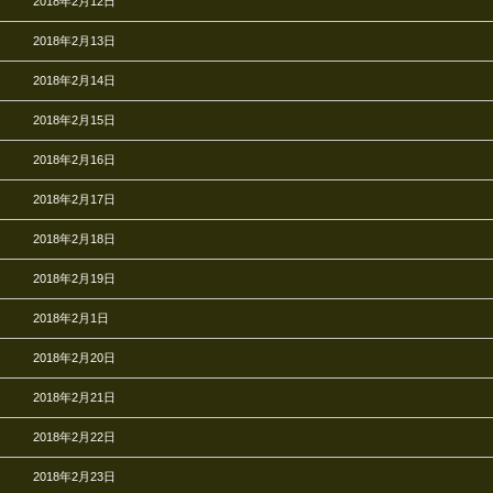
2018年2月12日
2018年2月13日
2018年2月14日
2018年2月15日
2018年2月16日
2018年2月17日
2018年2月18日
2018年2月19日
2018年2月1日
2018年2月20日
2018年2月21日
2018年2月22日
2018年2月23日