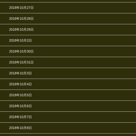
2018年10月27日
2018年10月28日
2018年10月29日
2018年10月2日
2018年10月30日
2018年10月31日
2018年10月3日
2018年10月4日
2018年10月5日
2018年10月6日
2018年10月7日
2018年10月8日