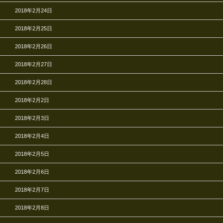
2018年2月24日
2018年2月25日
2018年2月26日
2018年2月27日
2018年2月28日
2018年2月2日
2018年2月3日
2018年2月4日
2018年2月5日
2018年2月6日
2018年2月7日
2018年2月8日