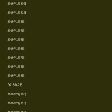
2018年1月30日
2018年1月31日
2018年1月3日
2018年1月4日
2018年1月5日
2018年1月6日
2018年1月7日
2018年1月8日
2018年1月9日
2018年2月
2018年2月10日
2018年2月11日