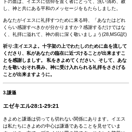
トの血は、イエスに信仰を置く者にとって、洗い清め、赦
し、神と共にある平和のメッセージをもたらしました。
あなたがイエスに礼拝すつために来る時、「あなたはどれ
くらい感謝すべきかが分かりますか？感謝するだけではな
く、礼拝に溢れて、神の前に深く敬いましょう(28,MSG訳)
祈り:主イエスよ。十字架の上でわたしのために血を流して
くださり、私があなたの臨在に近づけることが出来ますこ
とを感謝しましす。 私をきよめてください、そして、あな
たを敬いおそれ畏み、神に受け入れられる礼拝をささげる
ことが出来ますように。
3.謙遜
エゼキエル28:1-29:21
きよめと謙遜は切っても切れない関係にあります。イエス
は私たちにきよめの中心は謙遜であることを見せていま