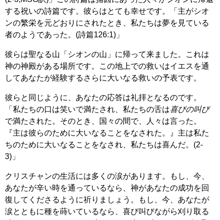
する祝いの詩篇です。彼らはとても幸せです。「主がシオ
ンの繁栄を元どおりにされたとき、私たちは夢を見ている
者のようであった。(詩篇126:1)」
彼らは聖なる山「シオンの山」に帰って来ました。これは
神の神殿がある場所です。この地上での救いはイエスを通
してあなたが経験するさらに大いなる救いの予表です。
彼らと同じように、あなたの応答は礼拝となるのです。
「私たちの口は笑いで満たされ、私たちの舌は
喜びの叫び
で満たされた。そのとき、国々の間で、人々は言った。
『主は彼らのために大いなることをなされた。』主は私た
ちのために大いなることをなされ、私たちは喜んだ。(2-
3)」
クリスチャンの生活には多くの涙があります。もし、今、
あなたが辛い時を通っているなら、神があなたの成功を回
復してくださるように祈りましょう。もし、今、あなたが
涙とともに種を蒔いているなら、喜び叫びながら刈り取る