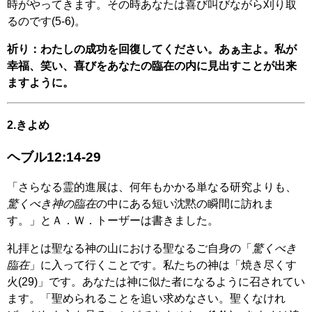
時がやってきます。その時あなたは喜び叫びながら刈り取
るのです(5-6)。
祈り：わたしの成功を回復してください。あぁ主よ。私が
幸福、笑い、喜びをあなたの臨在の内に見出すことが出来
ますように。
2.きよめ
ヘブル12:14-29
「さらなる霊的進展は、何年もかかる単なる研究よりも、
驚くべき神の臨在
の中にある短い沈黙の瞬間に訪れま
す。」とＡ．Ｗ．トーザーは書きました。
礼拝とは聖なる神の山における聖なるご自身の「
驚くべき
臨在
」に入って行くことです。私たちの神は「焼き尽くす
火(29)」です。あなたは神に似た者になるように召されてい
ます。「聖められることを追い求めなさい。聖くなけれ