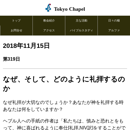
Tokyo Chapel
トップ
教会紹介
主な活動
日々の糧
お問合せ
アクセス
バイブルスタディ
アルファ
2018年11月15日
第319日
なぜ、そして、どのように礼拝するの
か
なぜ礼拝が大切なのでしょうか？あなたが神を礼拝する時
あなたは何をしていますか？
ヘブル人への手紙の作者は「私たちは、慎みと恐れとをも
って、神に喜ばれるように奉仕[礼拝,NIV訳]をすることがで