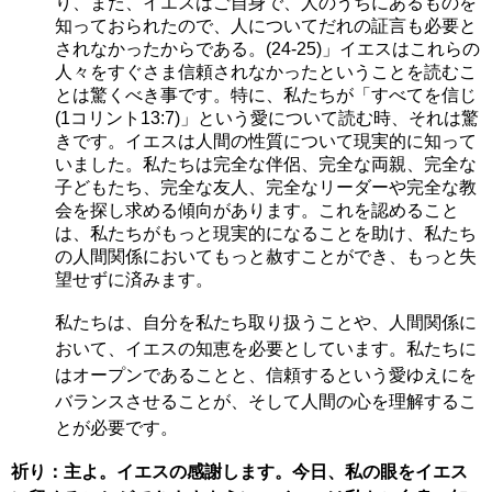
り、また、イエスはご自身で、人のうちにあるものを
知っておられたので、人についてだれの証言も必要と
されなかったからである。(24-25)」イエスはこれらの
人々をすぐさま信頼されなかったということを読むこ
とは驚くべき事です。特に、私たちが「すべてを信じ
(1コリント13:7)」という愛について読む時、それは驚
きです。イエスは人間の性質について現実的に知って
いました。私たちは完全な伴侶、完全な両親、完全な
子どもたち、完全な友人、完全なリーダーや完全な教
会を探し求める傾向があります。これを認めること
は、私たちがもっと現実的になることを助け、私たち
の人間関係においてもっと赦すことができ、もっと失
望せずに済みます。
私たちは、自分を私たち取り扱うことや、人間関係に
おいて、イエスの知恵を必要としています。私たちに
はオープンであることと、信頼するという愛ゆえにを
バランスさせることが、そして人間の心を理解するこ
とが必要です。
祈り：主よ。イエスの感謝します。今日、私の眼をイエス