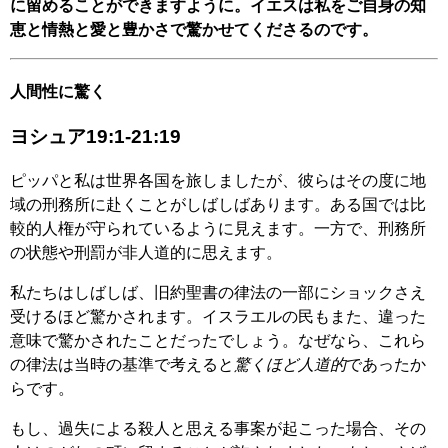
に留めることができますように。イエスは私をご自身の知
恵と情熱と愛と豊かさで驚かせてくださるのです。
人間性に驚く
ヨシュア19:1-21:19
ピッパと私は世界各国を旅しましたが、彼らはその度に地
域の刑務所に赴くことがしばしばあります。ある国では比
較的人権が守られているように見えます。一方で、刑務所
の状態や刑罰が非人道的に思えます。
私たちはしばしば、旧約聖書の律法の一部にショックさえ
受けるほど驚かされます。イスラエルの民もまた、違った
意味で驚かされたことだったでしょう。なぜなら、これら
の律法は当時の基準で考えると
驚くほど人道的
であったか
らです。
もし、過失による殺人と思える事案が起こった場合、その