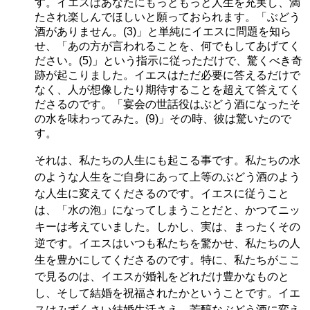
す。イエスはあなたにもっともっと人生を充実し、満
たされ楽しんでほしいと願っておられます。「ぶどう
酒がありません。(3)」と単純にイエスに問題を知ら
せ、「あの方が言われることを、何でもしてあげてく
ださい。(5)」という指示に従っただけで、驚くべき奇
跡が起こりました。イエスはただ必要に答えるだけで
なく、人が想像したり期待することを超えて答えてく
ださるのです。「宴会の世話役はぶどう酒になったそ
の水を味わってみた。(9)」その時、彼は驚いたので
す。
それは、私たちの人生にも起こる事です。私たちの水
のような人生をご自身にあって上等のぶどう酒のよう
な人生に変えてくださるのです。イエスに従うこと
は、「水の泡」になってしまうことだと、かつてニッ
キーは考えていました。しかし、実は、まったくその
逆です。イエスはいつも私たちを驚かせ、私たちの人
生を豊かにしてくださるのです。特に、私たちがここ
で見るのは、イエスが婚礼をどれだけ豊かなものと
し、そして結婚を祝福されたかということです。イエ
スはみずくさい結婚生活さえ、芳醇なぶどう酒に変え