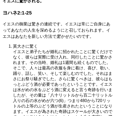
イエスに驚かされる。
ヨハネ2:1-25
イエスの御業は驚きの連続です。イエスは常にご自身にあ
ってあなたの人生を深めるようにと召しておられます。イ
エスはあなたを新しい方法で
驚かせたい
のです。
莫大さに驚く
イエスと弟子たちが婚礼に招かれたことに驚くだけで
なく、彼らは実際に受け入れ、同行したことに驚かさ
れます。その当時、婚礼は1週間も続くものでした。
そこで、人々は最高の衣服を身に着け、喜び、歌い、
踊り、話し、笑い、そして楽しむのでした。それはま
さにお祭り騒ぎでした。さらに驚くべきは、彼らはも
っとぶどう酒が必要であったということです。イエス
は水がめの水をぶどう酒に変えると言う奇跡を行いま
したが、その量は「八十リットルから百二十リットル
入りの石の水がめが六つ(6)」つまり480から720リッ
トルの上等のぶどう酒が生産されたということになり
ます。イエスが為された奇跡はスケールが大きいので