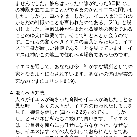
ませんでした。彼らはいったい誰がたった3日間でこ
の神殿を立て直すことができるのかとイエスに問いま
した。しかし、ヨハネは「しかし、イエスはご自分の
からだの神殿のことを言われたのである。(21)」と説
明しました。神殿は神が住まわれる場所の象徴である
ことのゆえに重要です。そこで神と人とが会うので
す。これらの驚くべきイエスの言葉は私たちに、イエ
スご自身が新しい神殿であることを見せています。イ
エスは神がこの地上で住むべき場所であったのです。
イエスを通して、あなたは今、神がすむ場所としての
家となるように召されています。あなたの体は聖霊の
宮なのです(1コリント6:19)。
驚くべき知恵
人々がイエスが為さった奇跡やイエスが為したことを
見た時、「多くの人々が、イエスの行われたしるしを
見て、御名を信じた(ヨハネ2:23)」のです。「しか
し」とヨハネは私たちに続けて言います。「イエス
は、ご自身を彼らにお任せにならなかった。なぜな
ら、イエスはすべての人を知っておられたからであ