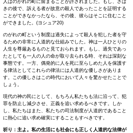
人はのがれの町に留まることが許されました。もし、さば
きの後で、訴える者が故意の殺人であったことを証明する
ことができなかったなら、その後、彼らはそこに住むこと
ができました。(ヨシュア20)
のがれの町という制度は過失によって殺人を犯した者を守
るための非常に人道的な仕組みでした。神は一人ひとりの
人生を尊厳あるものと見ておられます。もし、過失であっ
たとしても一人の人の命が取り去られる時、それは深刻な
事態です。一方、偶発的に人を死に至らしめた人を保護す
る律法としてこれらの律法には人道的な優しさがありま
す。この優しさはこの時代において人々を驚かせたことで
しょう。
現代の神の民にとして、もちろん私たちも法に沿って、犯
罪を防止し減少させ、正義を追い求めるべきです。しか
し、私たちはまた、私たちの司法制度が人道的であること
に熱心に追い求め確実にすることもすべきです。
祈り：主よ。私の生活にも社会にも正しく人道的な法律が