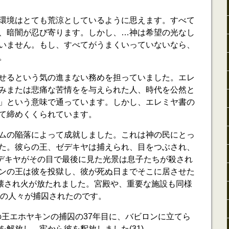
環境はとても荒涼としているように思えます。すべて
、暗闇が忍び寄ります。しかし、…神は希望の光なし
いません。もし、すべてがうまくいっていないなら、
。
せるという気の進まない務めを担っていました。エレ
みまたは悲痛な苦情をを与えられた人、時代を公然と
」という意味で通っています。しかし、エレミヤ書の
て締めくくられています。
ムの陥落によって成就しました。これは神の民にとっ
た。彼らの王、ゼデキヤは捕えられ、目をつぶされ、
「ゼデキヤがその目で最後に見た光景は息子たちが殺され
ンの王は彼を投獄し、彼が死ぬ日までそこに居させた
殿は破壊され火が放たれました。宮殿や、重要な施設も同様
多くの人々が捕囚されたのです。
ダの王エホヤキンの捕囚の37年目に、バビロンに立てら
解放し、牢から彼を釈放しました(31)。