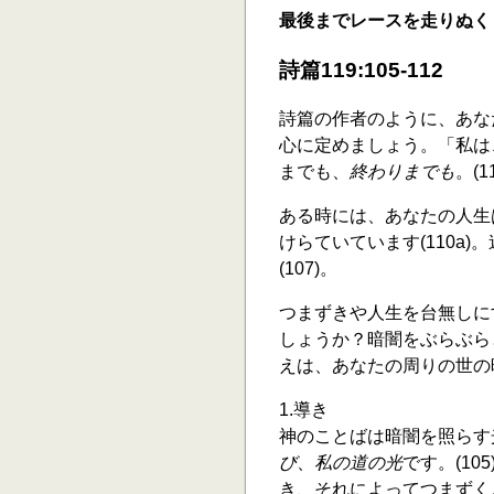
最後までレースを走りぬく
詩篇119:105-112
詩篇の作者のように、あな
心に定めましょう。「私は
までも、
終わりまでも
。(
ある時には、あなたの人生
けらていています(110a)
(107)。
つまずきや人生を台無しに
しょうか？暗闇をぶらぶら
えは、あなたの周りの世の
1.導き
神のことばは暗闇を照らす
び
、
私の道の光
です。(1
き、それによってつまずく