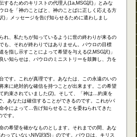
するためのキリストの代理人(1a,MSG訳)」とみな
ウロを「神のことばと、神のことばに正しく応える方
SG訳)」メッセージを告げ知らせるために遣わしまし
られ、私たちが知っているように世の終わりが来るの
でも、それが終わりではありません。パウロの目標
を指し示すことによって希望を与える(2,MSG訳)」
良い知らせは、パウロのミニストリーを鼓舞し、力を
台です。これが真理です。あなたは、この永遠のいの
将来に絶対的な確信を持つことが出来ます。この希望
て約束されていました(2)。そして、「神は…約束を
」ので、あなたは確信することができるのです。これがパ
命令によって…告げ知らせることを委ねられてきた
なのです。
命の希望を確かなものとします。それまでの間、あな
終わっていない
,NIV訳](5)」のです。パウロは、キリス