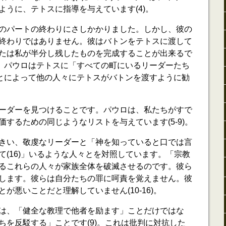
ように、テトスに指導を与えています(4)。
のパートの終わりにさしかかりました。しかし、彼の
終わりではありません。彼はバトンをテトスに渡して
たは私が半分し残したものを完成することが出来るで
時に、パウロはテトスに「すべての町にいるリーダーたち
ることによって他の人々にテトスがバトンを渡すように勧
ーダーを見つけることです。パウロは、私たちがすで
するための同じようなリストを与えています(5-9)。
きい、敬虔なリーダーと「神を知っていると口では言
て(16)」いるような人々とを対照しています。「宗教
るこれらの人々が家族全体を破滅させるのです。彼ら
します。彼らは自分たちの罪に呵責を覚えません。彼
が悪いことだと理解していません(10-16)。
は、「健全な教理で他者を励ます」ことだけではな
ちを反駁する」ことです(9)。これは批判に対抗した