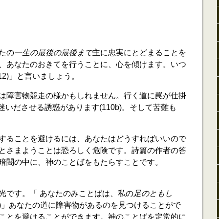
たの
一生の最後の最後まで
主に忠実にとどまることを
、あなたのおきてを行うことに、心を傾けます。いつ
112)」と言いましょう。
は障害物競走の様かもしれません。行く道に罠が仕掛
。迷いださせる誘惑があります(110b)。そして苦難も
することを避けるには、あなたはどうすればいいので
とさまようことは恐ろしく危険です。詩篇の作者の答
暗闇の中に、神のことばをもたらすことです。
光です。「 あなたのみことばは、私の
足のともし
05)」あなたの道に障害物があるのを見つけることがで
ことを避けることができます。神のことばを定常的に