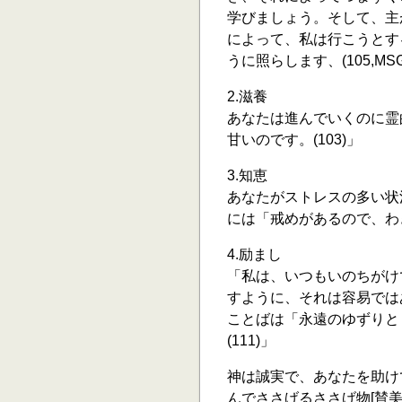
学びましょう。そして、主
によって、私は行こうとす
うに照らします、(105,MS
2.滋養
あなたは進んでいくのに霊
甘いのです。(103)」
3.知恵
あなたがストレスの多い状
には「戒めがあるので、わき
4.励まし
「私は、いつもいのちがけで
すように、それは容易では
ことばは「永遠のゆずりと
(111)」
神は誠実で、あなたを助け
んでささげるささげ物[賛美,