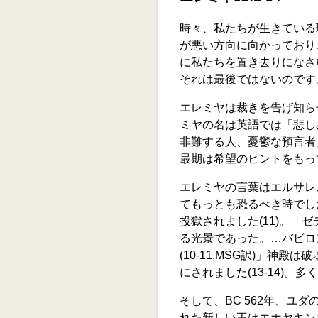
時々、私たちが生きている
が悪い方向に向かっており
に私たちを置き去りになさ
それは最後ではないのです
エレミヤは裁きを告げ知ら
ミヤの名は英語では「悲し
非難する人、憂鬱な預言者
最期は希望のヒントをもっ
エレミヤの言葉はエルサレ
てもっとも恐るべき時でし
投獄されました(11)。
る光景であった。…バビロ
(10-11,MSG訳)」神
にされました(13-14)。
そして、BC 562年、ユ
れた新しい王はエホヤキンを