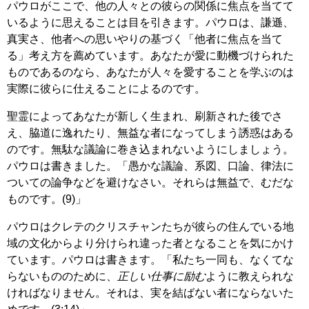
パウロがここで、他の人々との彼らの関係に焦点を当てて
いるように思えることは目を引きます。パウロは、謙遜、
真実さ、他者への思いやりの基づく「他者に焦点を当て
る」考え方を薦めています。あなたが愛に動機づけられた
ものであるのなら、あなたが人々を愛することを学ぶのは
実際に彼らに仕えることによるのです。
聖霊によってあなたが新しく生まれ、刷新された後でさ
え、脇道に逸れたり、無益な者になってしまう誘惑はある
のです。無駄な議論に巻き込まれないようにしましょう。
パウロは書きました。「愚かな議論、系図、口論、律法に
ついての論争などを避けなさい。それらは無益で、むだな
ものです。(9)」
パウロはクレテのクリスチャンたちが彼らの住んでいる地
域の文化からより分けられ違った者となることを気にかけ
ています。パウロは書きます。「私たち一同も、なくてな
らないもののために、
正しい仕事に励む
ように教えられな
ければなりません。それは、実を結ばない者にならないた