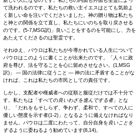
新しい人になるのです。私たちの内面も外面も聖霊によっ
て洗われるのです。私たちの救い主イエスはとても気前よ
く新しい命を注いでくださいました。神の贈り物は私たち
と神との関係を立て直し、私たちにいのちを取り戻させる
のです。(5-7,MSG訳)」良いことをするのを可能にし、力を
あたえてくださるのは聖霊です。
それゆえ、パウロは私たちが今導かれている人生について
パウロはこのように書くことが出来たのです。「人々に政
府を尊び、法を守ることを心に留めさせなさい。(1,MSG
訳)」 ― 国の法律に従うこと ― 神の法に矛盾することがな
ければ、これは私たちの市民としての責任です。
しかし、支配者や権威者への従順と服従だけでは不十分で
す。私たちは「すべての
良いわざを進んでする者
」とな
り、「だれをもそしらず、争わず、柔和で、すべての人に
優しい態度を示す者(1-2)」となるように備えなければなり
ません。パウロは二度にわたって、自分自身を
良いことを
する
ように委ねるよう勧めています(8,14)。