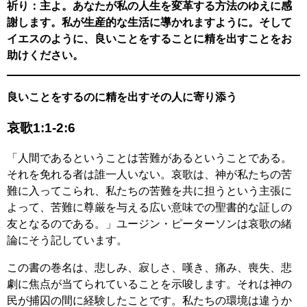
祈り：主よ。あなたが私の人生を変革する方法のゆえに感
謝します。私が生産的な生活に導かれますように。そして
イエスのように、良いことをすることに精を出すことをお
助けください。
良いことをするのに精を出すその人に寄り添う
哀歌1:1-2:6
「人間であるということは苦難があるということである。
それを免れる者は誰一人いない。哀歌は、神が私たちの苦
難に入ってこられ、私たちの苦難を共に担うという主張に
よって、苦難に尊厳を与える広い意味での聖書的な証しの
友となるのである。」ユージン・ピーターソンは哀歌の緒
論にそう記しています。
この書の巻名は、悲しみ、寂しさ、嘆き、痛み、喪失、悲
劇に焦点が当てられていることを示唆します。それは神の
民が捕囚の間に経験したことです。私たちの環境は違うか