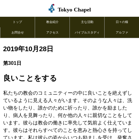
Tokyo Chapel
トップ
教会紹介
主な活動
日々の糧
お問合せ
アクセス
バイブルスタディ
アルファ
2019年10月28日
第301日
良いことをする
私たちの教会のコミュニティーの中に良いことを絶えずし
ているように見える人々がいます。そのような人々は、洗
い物をしたり、誰かのために祈ったり、誰かを励ました
り、病人を見舞ったり、何か他の人々に親切なことをして
います。彼らは教会の働きに率先して気前よく仕えていま
す。彼らはそれらすべてのことを恵みと熱心さを持ってし
ています。私は彼らの姿からいつも励ましを受け、発奮さ