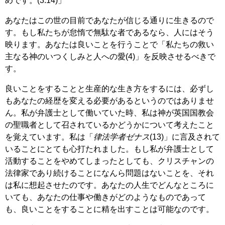
めです。(3:14)」
あなたはこの世の目前であなたが信じる通りに生きるので
す。もし私たちが怠惰で無駄な者であるなら、人にはそう
映ります。あなたは良いことを行うことで「私たちの救い
主なる神のいつくしみと人への愛(4)」を反映させるべきで
す。
良いことをすることと生産的な生き方をするには、必ずし
もあなたの経歴を変える必要があるというのではありませ
ん。私が弁護士として働いていた時、私は神が英国国教会
の聖職者として召されているかどうかについて考えたこと
を覚えています。私は「
律法学者ゼナス
(13)」に言及されて
いることにとても心打たれました。もし私が弁護士として
活動することをやめてしまったとしても、クリスチャンの
法律家であり続けることになんら問題はないことを、それ
は私に想起させたのです。あなたの人生でどんなところに
いても、あなたの仕事や働きがどのようなものであって
も、良いことをすることに精を出すことは可能なのです。