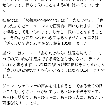
せられます。彼らは良いことをするのに飽いてはいませ
ん。
社会では、「慈善家(do-gooder)」は「口先だけの」、「偉
ぶった」などのニュアンスで軽蔑的に用いられます。それ
は侮辱として用いられます。しかし、良いことをすること
は、そのように見られるべきではありません。イエスは
「巡り歩いて
良いわざをなし
(使徒10:38)」ました。
聖パウロはテトスに「あなたは彼らに注意を与えて、…す
べての
良いわざを進んでする者
とならせなさい。(テトス
3:1)」と書きます。パウロの願いは神に信頼を置く者たちが
「
良いわざに励む
ことを心がけるようになる(8,14)」ことで
した。
ジョン・ウェスレーの言葉を引用すると「できる全ての良
いことをしなさい。何が何でも。あらゆる手段を持って。
あらゆる場所で。あらゆる時に。あらゆる人に。あなたが
可能な限り。」です。