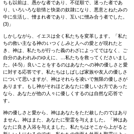
ちも以前は、愚かな者であり、不従順で、迷った者であ
り、いろいろな欲情と快楽の奴隷になり、悪意とねたみの
中に生活し、憎まれ者であり、互いに憎み合う者でした。
(3)」
しかしながら、イエスは全く私たちを変革します。「私た
ちの救い主なる神の
いつくしみ
と人への愛とが現れたと
き、神は、私たちが行った義のわざによってではなく、ご
自分のあわれみのゆえに、…私たちを救ってくださいまし
た。(4-5)」良いことをするのはあなたへの神の優しさと愛
に対する応答です。私たちはしばしば家族や友人の優しさ
について思いますが、神はそれらを凌いで無限の優しさが
あります。もし神がそれほどあなたに優しいお方であった
なら、あなたが他の人々に優しくするのは自然な応答で
す。
神の優しさと愛から、神はあなたをただ赦したのではあり
ません。神はまた、あなたに聖霊を与えました。「神はあ
なたに良き入浴を与えました。私たちはそこから上がると