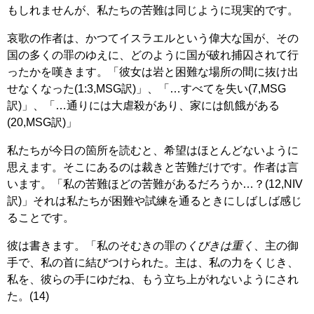
もしれませんが、私たちの苦難は同じように現実的です。
哀歌の作者は、かつてイスラエルという偉大な国が、その
国の多くの罪のゆえに、どのように国が破れ捕囚されて行
ったかを嘆きます。「彼女は岩と困難な場所の間に抜け出
せなくなった(1:3,MSG訳)」、「…すべてを失い(7,MSG
訳)」、「…通りには大虐殺があり、家には飢餓がある
(20,MSG訳)」
私たちが今日の箇所を読むと、希望はほとんどないように
思えます。そこにあるのは裁きと苦難だけです。作者は言
います。「私の苦難ほどの苦難があるだろうか…？(12,NIV
訳)」それは私たちが困難や試練を通るときにしばしば感じ
ることです。
彼は書きます。「私のそむきの罪の
くびきは重く
、主の御
手で、私の首に結びつけられた。主は、私の力をくじき、
私を、彼らの手にゆだね、もう立ち上がれないようにされ
た。(14)