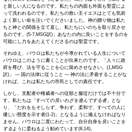
と新しい人になるのです。私たちの内面も外面も聖霊によ
って洗われるのです。私たちの救い主イエスはとても気前
よく新しい命を注いでくださいました。神の贈り物は私た
ちと神との関係を立て直し、私たちにいのちを取り戻させ
るのです。(5-7,MSG訳)」あなたの内に良いことをするのを
可能にし力をあたえてくださるのは聖霊です。
それゆえ、パウロは私たちが今導かれている人生について
パウロはこのように書くことが出来たのです。「人々に政
府を尊び、法を守ることを心に留めさせなさい。(1,MSG
訳)」 ― 国の法律に従うこと ― 神の法に矛盾することがな
ければ、これは私たちの市民としての責任です。
しかし、支配者や権威者への従順と服従だけでは不十分で
す。私たちは「すべての
良いわざを進んでする者
」とな
り、「だれをもそしらず、争わず、柔和で、すべての人に
優しい態度を示す者(1-2)」となるように備えなければなり
ません。パウロは二度にわたって、自分自身を
良いことを
する
ように委ねるよう勧めています(8,14)。