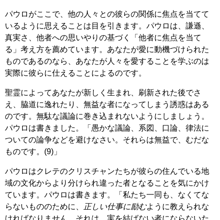
パウロがここで、他の人々との彼らの関係に焦点を当てて
いるように思えることは目を引きます。パウロは、謙遜、
真実さ、他者への思いやりの基づく「他者に焦点を当て
る」考え方を薦めています。あなたが愛に動機づけられた
ものであるのなら、あなたが人々を愛することを学ぶのは
実際に彼らに仕えることによるのです。
聖霊によってあなたが新しく生まれ、刷新された後でさ
え、脇道に逸れたり、無益な者になってしまう誘惑はある
のです。無駄な議論に巻き込まれないようにしましょう。
パウロは書きました。「愚かな議論、系図、口論、律法に
ついての論争などを避けなさい。それらは無益で、むだな
ものです。(9)」
パウロはクレテのクリスチャンたちが彼らの住んでいる地
域の文化からより分けられ違った者となることを気にかけ
ています。パウロは書きます。「私たち一同も、なくてな
らないもののために、
正しい仕事に励む
ように教えられな
ければなりません。それは、実を結ばない者にならないた