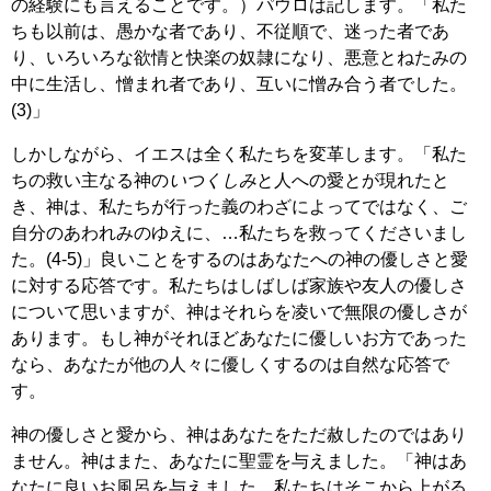
の経験にも言えることです。）パウロは記します。「私た
ちも以前は、愚かな者であり、不従順で、迷った者であ
り、いろいろな欲情と快楽の奴隷になり、悪意とねたみの
中に生活し、憎まれ者であり、互いに憎み合う者でした。
(3)」
しかしながら、イエスは全く私たちを変革します。「私た
ちの救い主なる神の
いつくしみ
と人への愛とが現れたと
き、神は、私たちが行った義のわざによってではなく、ご
自分のあわれみのゆえに、…私たちを救ってくださいまし
た。(4-5)」良いことをするのはあなたへの神の優しさと愛
に対する応答です。私たちはしばしば家族や友人の優しさ
について思いますが、神はそれらを凌いで無限の優しさが
あります。もし神がそれほどあなたに優しいお方であった
なら、あなたが他の人々に優しくするのは自然な応答で
す。
神の優しさと愛から、神はあなたをただ赦したのではあり
ません。神はまた、あなたに聖霊を与えました。「神はあ
なたに良いお風呂を与えました。私たちはそこから上がる