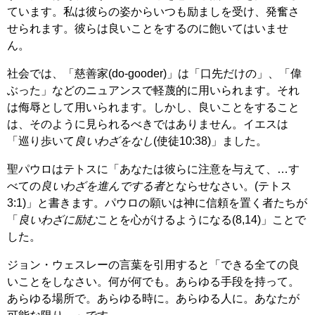
ています。私は彼らの姿からいつも励ましを受け、発奮さ
せられます。彼らは良いことをするのに飽いてはいませ
ん。
社会では、「慈善家(do-gooder)」は「口先だけの」、「偉
ぶった」などのニュアンスで軽蔑的に用いられます。それ
は侮辱として用いられます。しかし、良いことをすること
は、そのように見られるべきではありません。イエスは
「巡り歩いて
良いわざをなし
(使徒10:38)」ました。
聖パウロはテトスに「あなたは彼らに注意を与えて、…す
べての
良いわざを進んでする者
とならせなさい。(テトス
3:1)」と書きます。パウロの願いは神に信頼を置く者たちが
「
良いわざに励む
ことを心がけるようになる(8,14)」ことで
した。
ジョン・ウェスレーの言葉を引用すると「できる全ての良
いことをしなさい。何が何でも。あらゆる手段を持って。
あらゆる場所で。あらゆる時に。あらゆる人に。あなたが