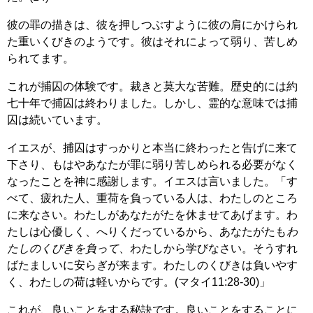
彼の罪の描きは、彼を押しつぶすように彼の肩にかけられ
た重いくびきのようです。彼はそれによって弱り、苦しめ
られてます。
これが捕囚の体験です。裁きと莫大な苦難。歴史的には約
七十年で捕囚は終わりました。しかし、霊的な意味では捕
囚は続いています。
イエスが、捕囚はすっかりと本当に終わったと告げに来て
下さり、もはやあなたが罪に弱り苦しめられる必要がなく
なったことを神に感謝します。イエスは言いました。「す
べて、疲れた人、重荷を負っている人は、わたしのところ
に来なさい。わたしがあなたがたを休ませてあげます。わ
たしは心優しく、へりくだっているから、あなたがたも
わ
たしのくびきを負って
、わたしから学びなさい。そうすれ
ばたましいに安らぎが来ます。わたしのくびきは負いやす
く、わたしの荷は軽いからです。(マタイ11:28-30)」
これが、良いことをする秘訣です。良いことをすることに