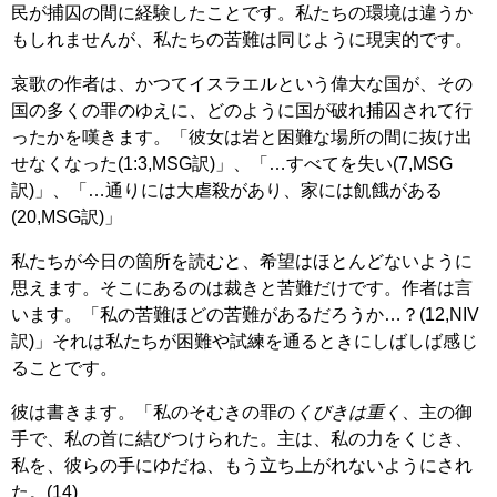
民が捕囚の間に経験したことです。私たちの環境は違うか
もしれませんが、私たちの苦難は同じように現実的です。
哀歌の作者は、かつてイスラエルという偉大な国が、その
国の多くの罪のゆえに、どのように国が破れ捕囚されて行
ったかを嘆きます。「彼女は岩と困難な場所の間に抜け出
せなくなった(1:3,MSG訳)」、「…すべてを失い(7,MSG
訳)」、「…通りには大虐殺があり、家には飢餓がある
(20,MSG訳)」
私たちが今日の箇所を読むと、希望はほとんどないように
思えます。そこにあるのは裁きと苦難だけです。作者は言
います。「私の苦難ほどの苦難があるだろうか…？(12,NIV
訳)」それは私たちが困難や試練を通るときにしばしば感じ
ることです。
彼は書きます。「私のそむきの罪の
くびきは重く
、主の御
手で、私の首に結びつけられた。主は、私の力をくじき、
私を、彼らの手にゆだね、もう立ち上がれないようにされ
た。(14)