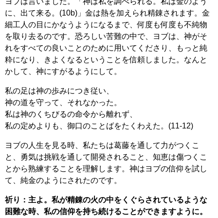
ヨブは言いました。「神は私を調べられる。私は金のよう
に、出て来る。(10b)」金は熱を加えられ精錬されます。金
細工人の目にかなうようになるまで、何度も何度も不純物
を取り去るのです。恐ろしい苦難の中で、ヨブは、神がそ
れをすべての良いことのために用いてくださり、もっと純
粋になり、きよくなるということを信頼しました。なんと
かして、神にすがるようにして。
私の足は神の歩みにつき従い、
神の道を守って、それなかった。
私は神のくちびるの命令から離れず、
私の定めよりも、御口のことばをたくわえた。(11-12)
ヨブの人生を見る時、私たちは葛藤を通して力がつくこ
と、勇気は挑戦を通して開発されること、知恵は傷つくこ
とから熟練することを理解します。神はヨブの信仰を試し
て、純金のようにされたのです。
祈り：主よ。私が精錬の火の中をくぐらされているような
困難な時、私の信仰を持ち続けることができますように。