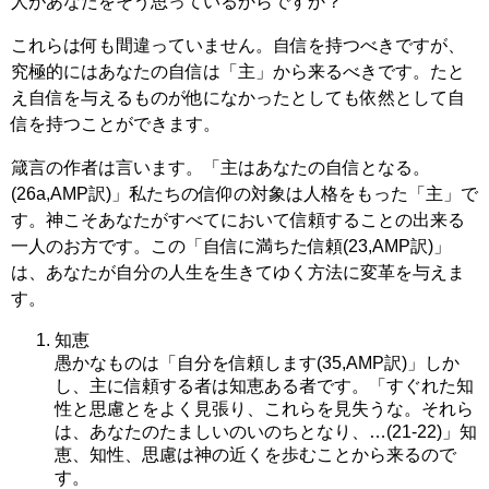
人があなたをそう思っているからですか？
これらは何も間違っていません。自信を持つべきですが、
究極的にはあなたの自信は「主」から来るべきです。たと
え自信を与えるものが他になかったとしても依然として自
信を持つことができます。
箴言の作者は言います。「主はあなたの自信となる。
(26a,AMP訳)」私たちの信仰の対象は人格をもった「主」で
す。神こそあなたがすべてにおいて信頼することの出来る
一人のお方です。この「自信に満ちた信頼(23,AMP訳)」
は、あなたが自分の人生を生きてゆく方法に変革を与えま
す。
知恵
愚かなものは「自分を信頼します(35,AMP訳)」しか
し、主に信頼する者は知恵ある者です。「すぐれた知
性と思慮とをよく見張り、これらを見失うな。それら
は、あなたのたましいのいのちとなり、…(21-22)」知
恵、知性、思慮は神の近くを歩むことから来るので
す。