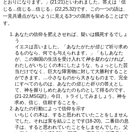
とおりになります。」(21:21)といわれました。答えは「信
じる…信じる…信じる」(22,25,32)です。この一つの語は、
一見共通点がないように見える3つの箇所を留めることばで
す。
あなたの信仰を肥えさせれば、疑いは餓死するでしょ
う
イエスは言いました。「あなたがたが
信じて
祈り求め
るものなら、何でも与えられます。」「もしあなた
が、この御国の生活を受け入れて
神を疑わなければ
、
わたしがいちじくの木にしたような、ちょっとした芸
当だけでなく、巨大な障害物に対して大勝利すること
ができます。…小さなものから大きなものまで、完全
にすべてのものは、あなたの
信じた祈り
の答えとし
て、神を握りしめたあなたのものとして得るのです。
(21-22,MSG訳)」今日、トライしてみましょう。神を
求め、信じ、信頼することを。
あなたの行動によって信仰を示す
いちじくの木は、すると思われていたことをしません
でした。それは実を結ぶことです(18-20)。二番目の息
子は、すると思われていたことをしませんでした。父