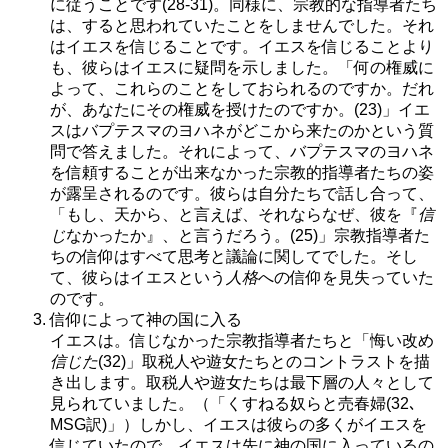
に従うことです(28-31)。同様に、宗教的な指導者たち
は、すると思われていたことをしませんでした。それ
はイエスを信じることです。イエスを信じることより
も、彼らはイエスに疑問を示しました。「何の権威に
よって、これらのことをしておられるのですか。だれ
が、あなたにその権威を授けたのですか。(23)」イエ
スはバプテスマのヨハネがどこから来たのかという質
問で答えました。それによって、バプテスマのヨハネ
を信頼することが出来なかった宗教的指導者たちの姿
が露呈されるのです。彼らは自分たちで話し合って、
「もし、天から、と言えば、それならなぜ、彼を『
信
じ
なかったか』、と言うだろう。(25)」宗教指導者た
ちの信仰はすべて思考と議論に関してでした。そし
て、彼らはイエスという
人格
への信仰を見失っていた
のです。
信仰によって神の国に入る
イエスは。信じなかった宗教指導者たちと「悔い改め
信じた
(32)」取税人や遊女たちとのコントラストを描
き出します。取税人や遊女たちは最下層の人々として
見られていました。（「くすねる奴らと売春婦(32､
MSG訳)」）しかし、イエスは彼らの多くがイエスを
信じていたので、イエスは先に神の国に入っているの