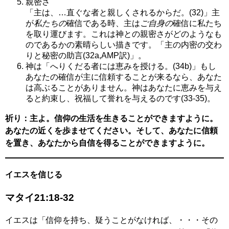
親密さ
「主は、…直ぐな者と親しくされるからだ。(32)」主
が
私たちの
確信である時、主は
ご自身の
確信に私たち
を取り運びます。これは神との親密さがどのようなも
のであるかの素晴らしい描きです。「主の内密の交わ
りと秘密の助言(32a,AMP訳)」。
神は「へりくだる者には恵みを授ける。(34b)」もし
あなたの確信が主に信頼することが来るなら、あなた
は高ぶることがありません。神はあなたに恵みを与え
ると約束し、祝福して誉れを与えるのです(33-35)。
祈り：主よ。信仰の生活を生きることができますように。
あなたの近くを歩ませてください。そして、あなたに信頼
を置き、あなたから自信を得ることができますように。
イエスを信じる
マタイ21:18-32
イエスは「信仰を持ち、疑うことがなければ、・・・その