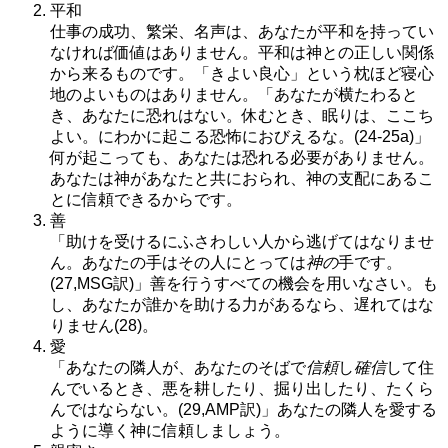
平和
仕事の成功、繁栄、名声は、あなたが平和を持ってい
なければ価値はありません。平和は神との正しい関係
から来るものです。「きよい良心」という枕ほど寝心
地のよいものはありません。「あなたが横たわると
き、あなたに恐れはない。休むとき、眠りは、ここち
よい。にわかに起こる恐怖におびえるな。(24-25a)」
何が起こっても、あなたは恐れる必要がありません。
あなたは神があなたと共におられ、神の支配にあるこ
とに信頼できるからです。
善
「助けを受けるにふさわしい人から逃げてはなりませ
ん。あなたの手はその人にとっては
神の
手です。
(27,MSG訳)」善を行うすべての機会を用いなさい。も
し、あなたが誰かを助ける力があるなら、遅れてはな
りません(28)。
愛
「あなたの隣人が、あなたのそばで
信頼
し
確信
して住
んでいるとき、悪を耕したり、掘り出したり、たくら
んではならない。(29,AMP訳)」あなたの隣人を愛する
ように導く神に信頼しましょう。