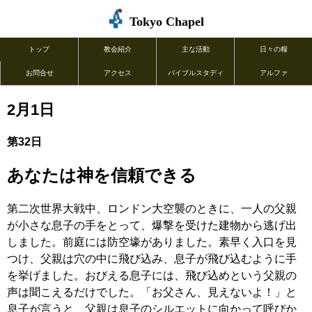
Tokyo Chapel
トップ
教会紹介
主な活動
日々の糧
お問合せ
アクセス
バイブルスタディ
アルファ
2月1日
第32日
あなたは神を信頼できる
第二次世界大戦中、ロンドン大空襲のときに、一人の父親
が小さな息子の手をとって、爆撃を受けた建物から逃げ出
しました。前庭には防空壕がありました。素早く入口を見
つけ、父親は穴の中に飛び込み、息子が飛び込むように手
を挙げました。おびえる息子には、飛び込めという父親の
声は聞こえるだけでした。「お父さん、見えないよ！」と
息子が言うと、父親は息子のシルエットに向かって呼びか