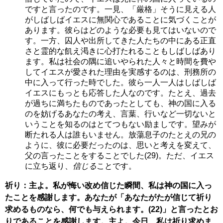
ですと言ったのです。一見、「厳格」そうに見える人
がしばしばイエスに無関心であることに気づくことが
あります。彼らはどのような必要も見てはいないので
す。一方、囚人や出所してきた人たちの中にある正直
さと霊的な飢え渇きに心打たれることもしばしばあり
ます。私は社会の隅に追いやられた人々と時間を費や
してイエスが愛された理由を実感するのは、刑務所の
中に入って行った時でした。彼ら一人一人はしばしば
イエスにもっとも応答した人なのです。たとえ、過去
が過ちに満ちたものであったとしても、神の国に入る
のを妨げるあなたの考え、言葉、行いなど一切ないと
いうことを知るのはとてつもない励ましです。望みが
断たれる人は誰もいません。放蕩息子のたとえの兄の
ように、彼に必要だったのは、思いと考えを変えて、
父の言ったことをすることでした(29)。ただ、イエス
に立ち返り、
信じる
ことです。
祈り：主よ。私が悔い改め信じた瞬間、私は神の国に入っ
たことを感謝します。あなたが「あなたがたが信じて祈り
求めるものなら、何でも与えられます。(22)」と言ったとお
りであることを感謝します。主よ。今日、私は祈り求めま