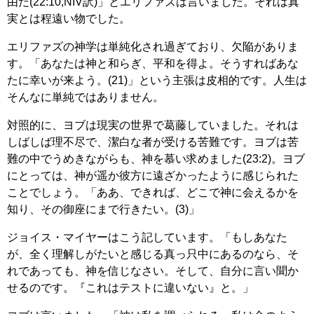
由だ(22:10,NIV訳)」とエリファズは言いました。それは真
実とは程遠い物でした。
エリファズの神学は単純化され過ぎており、欠陥がありま
す。「あなたは神と和らぎ、平和を得よ。そうすればあな
たに幸いが来よう。(21)」という主張は皮相的です。人生は
そんなに単純ではありません。
対照的に、ヨブは現実の世界で葛藤していました。それは
しばしば理不尽で、潔白な者が受ける苦難です。ヨブは苦
難の中でうめきながらも、神を慕い求めました(23:2)。ヨブ
にとっては、神が遥か彼方に遠ざかったように感じられた
ことでしょう。「ああ、できれば、どこで神に会えるかを
知り、その御座にまで行きたい。(3)」
ジョイス・マイヤーはこう記しています。「もしあなた
が、全く理解しがたいと感じる真っ只中にあるのなら、そ
れであっても、神を信じなさい。そして、自分に言い聞か
せるのです。『これはテストに違いない』と。」