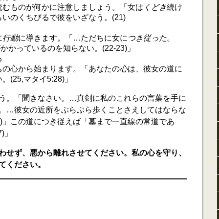
読むものが何かに注意しましょう。「女は
くどき
続け
いのくちびるで彼をいざなう。(21)
に
行動
に導きます。「…ただちに女に
つき従った
。
がかかっているのを知らない。(22-23)」
る
ちの心から始まります。「あなたの
心
は、彼女の道に
25,マタイ5:28)」
う。「聞きなさい。…真剣に私のこれらの言葉を手に
。…彼女の近所をぶらぶら歩くことさえしてはならな
MSG訳)」この道につき従えば「墓まで一直線の常道であ
)」
わせず、悪から離れさせてください。私の心を守り、
てください。