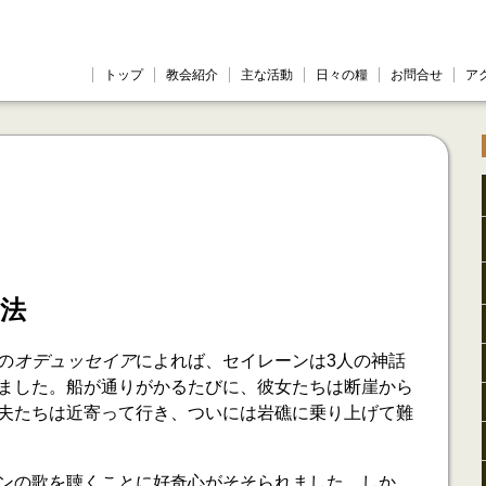
トップ
教会紹介
主な活動
日々の糧
お問合せ
ア
法
の
オデュッセイア
によれば、セイレーンは3人の神話
ました。船が通りがかるたびに、彼女たちは断崖から
夫たちは近寄って行き、ついには岩礁に乗り上げて難
ンの歌を聴くことに好奇心がそそられました。しか