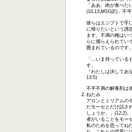
「ああ、肉が食べたい
(10,13,MSG訳)
彼らはエジプトで手
に帰りたいという誘
ます。不満の種はい
らに捕らえられてい
囲まれているのです
「…いま持っている
す。
『わたしは決してあ
13:5)
不平不満の解毒剤は
ねたみ
アロンとミリアムの
だモーセとだけ話さ
しょうか。」(12:
者がいることをモー
私のためを思ってねた
た。これらの背景に