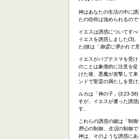
神はあなたの生活の中に誘
たの信仰は強められるので
イエスは誘惑についてすべて
イエスを誘惑しました(3
た(彼は「
御霊に導かれて
イエスがバプテスマを受け
のことは象徴的に注意を促
けた後、悪魔が攻撃して来
ンドで聖霊の満たしを受け
ルカは「神の子」(3:23
すが、イエスが遭った誘惑
す。
これらの誘惑の鍵は「制御
野心
の制御、
生活
の制御で
神は、そのような誘惑にあ