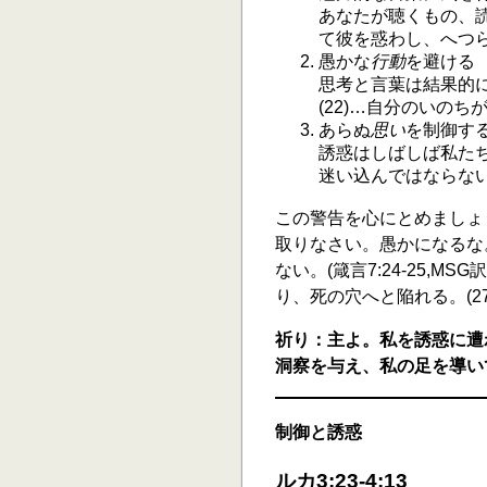
あなたが聴くもの、
て彼を惑わし、へつら
愚かな
行動
を避ける
思考と言葉は結果的
(22)…自分のいのち
あらぬ
思い
を制御す
誘惑はしばしば私た
迷い込んではならない。(
この警告を心にとめましょ
取りなさい。愚かになるな
ない。(箴言7:24-25,
り、死の穴へと陥れる。(27
祈り：主よ。私を誘惑に遭
洞察を与え、私の足を導い
制御と誘惑
ルカ3:23-4:13