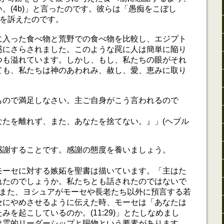
。(4b)」と言ったのです。彼らは「愚痴をこぼし
」不平を訴えたのです。
に入った食べ物と荒野での食べ物を比較し、エジプト
惑にさらされました。このような罠に人は簡単に陥り
つも溢れています。しかし、もし、私たちの眼がそれ
ても、私たちは神のあわれみ、赦し、愛、恵みに取り
。
もので満足しなさい。主ご自身がこう言われるので
なたを離れず、また、あなたを捨てない。』」(ヘブル
感謝することです。感謝の態度を養いましょう。
モーセに対する嫉妬を聖書は描いています。「主はた
れたのでしょうか。私たちとも話されたのではないで
2)。また、ヨシュアがモーセや長老たち以外に預言する若
セにやめさせるように伝えた時、モーセは「あなたは
みを起こしているのか。(11:29)」とたしなめまし
は霊的リーダーシップと賜物という要素があります。