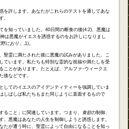
惑を許します。あなたがこれらのテストを通してあな
す。
を知っていました。40日間の断食の後(4:2)、悪魔は
)。神は悪魔がイエスを誘惑するのをお許しになりまし
荒野におり
」,1)。
、聖霊に満たされた後に悪魔の試みがありました。こ
しています。私たちも特別な霊的な祝福や満たしを受
ることがあります。たとえば、アルファ･ウィークエ
た後などです。
-38)としてのイエスのアイデンティティーを強調していま
はしばしば私たちもまた同じように直面するもので
すること」に関連しています。つまり、
食欲
の制御、
す。悪魔はあなたの人生を制御しようと誘惑します。
なたが遭う時に、聖霊によって自由になることを知っ