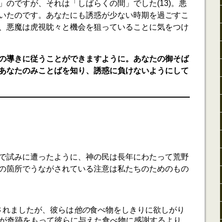
」のですが、それは「しばらくの間」でした(13)。悪
いたのです。あなたにも誘惑が少ない時期を過ごすこ
、悪魔は虎視眈々と機会を狙っていることに気をつけ
の導きに従うことができますように。あなたの御そば
あなたのみことばを知り、誘惑に負けないようにして
)」で試みに遭ったように、神の民は長年にわたって荒野
の箇所でうながされている注意は私たちのためのもの
されましたが、彼らは
他の
食べ物をしきりに欲しがり
)。神が奇跡をもって彼らに与えた食べ物に感謝するより、