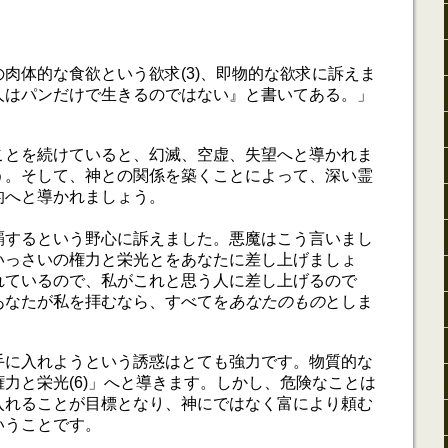
肉体的な食欲という欲求(3)、即物的な欲求に訴えま
人はパンだけで生きるのではない』と書いてある。」
ことを続けていると、幻滅、空虚、失望へと導かれま
う。そして、神との関係を築くことによって、深い霊
的へと導かれましょう。
覇するという野心に訴えました。悪魔はこう言いまし
いっさいの権力と栄光とをあなたに差し上げましょ
れているので、私がこれと思う人に差し上げるので
あなたが私を拝むなら、すべてを
あなたのもの
としま
手に入れようという誘惑はとても強力です。物質的な
力と栄光(6)」へと導きます。しかし、危険なことは
入れることが目標となり、神にではなく富により頼む
いうことです。