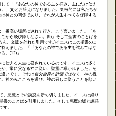
対して「『あなたの神である主を拝み、主にだけ仕え
る
。」(8)とお答えになりました。究極的には私たちが
のは神との関係であり、それが人生すべてを保障する
の一番高い場所に連れて行き、こう言いました。「あ
こから飛び降りなさい。(9)」そして聖書のことばを
ろん、文脈を外れた引用です｡)イエスはこの聖書のこ
で
答えました。「『あなたの神である主を試みてはな
。(12)」
神に仕える人生に召されているのです。イエスは多く
たが、常に父なる神に従い、聖霊に導かれました。そ
大違いです。それは
自分自身の計画ではなく
、神の祝
す。神のみこころを選び、神の召しに従うことを願い
て、悪魔とその誘惑を断ち切りました。イエスは繰り
聖書のことばを引用しました。そして悪魔の嘘と誘惑
です。