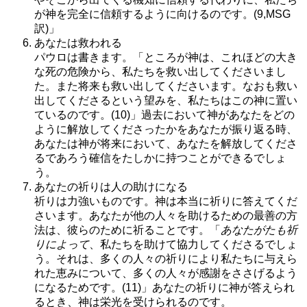
が神を完全に信頼するように向けるのです。(9,MSG
訳)」
あなたは救われる
パウロは書きます。「ところが神は、これほどの大き
な死の危険から、私たちを救い出してくださいまし
た。また将来も救い出してくださいます。なおも救い
出してくださるという望みを、私たちはこの神に置い
ているのです。(10)」過去において神があなたをどの
ように解放してくださったかをあなたが振り返る時、
あなたは神が将来において、あなたを解放してくださ
るであろう確信をたしかに持つことができるでしょ
う。
あなたの祈りは人の助けになる
祈りは力強いものです。神は本当に祈りに答えてくだ
さいます。あなたが他の人々を助けるための最善の方
法は、彼らのために祈ることです。「
あなたがたも祈
りによって
、私たちを助けて協力してくださるでしょ
う。それは、多くの人々の祈りにより私たちに与えら
れた恵みについて、多くの人々が感謝をささげるよう
になるためです。(11)」あなたの祈りに神が答えられ
るとき、神は栄光を受けられるのです。