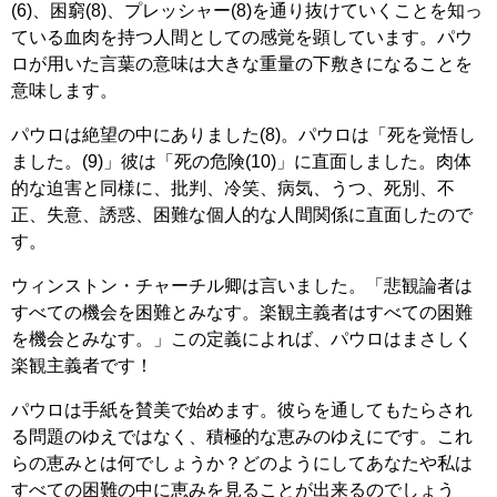
(6)、困窮(8)、プレッシャー(8)を通り抜けていくことを知っ
ている血肉を持つ人間としての感覚を顕しています。パウ
ロが用いた言葉の意味は大きな重量の下敷きになることを
意味します。
パウロは絶望の中にありました(8)。パウロは「死を覚悟し
ました。(9)」彼は「死の危険(10)」に直面しました。肉体
的な迫害と同様に、批判、冷笑、病気、うつ、死別、不
正、失意、誘惑、困難な個人的な人間関係に直面したので
す。
ウィンストン・チャーチル卿は言いました。「悲観論者は
すべての機会を困難とみなす。楽観主義者はすべての困難
を機会とみなす。」この定義によれば、パウロはまさしく
楽観主義者です！
パウロは手紙を賛美で始めます。彼らを通してもたらされ
る問題のゆえではなく、積極的な恵みのゆえにです。これ
らの恵みとは何でしょうか？どのようにしてあなたや私は
すべての困難の中に恵みを見ることが出来るのでしょう