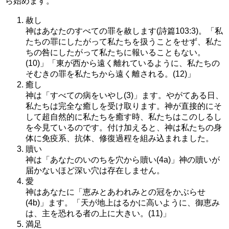
ら始めます。
赦し
神はあなたのすべての罪を赦します(詩篇103:3)。「私
たちの罪にしたがって私たちを扱うことをせず、私た
ちの咎にしたがって私たちに報いることもない。
(10)」「東が西から遠く離れているように、私たちの
そむきの罪を私たちから遠く離される。(12)」
癒し
神は「すべての病をいやし(3)」ます。やがてある日、
私たちは完全な癒しを受け取ります。神が直接的にそ
して超自然的に私たちを癒す時、私たちはこのしるし
を今見ているのです。付け加えると、神は私たちの身
体に免疫系、抗体、修復過程を組み込まれました。
贖い
神は「あなたのいのちを穴から贖い(4a)」神の贖いが
届かないほど深い穴は存在しません。
愛
神はあなたに「恵みとあわれみとの冠をかぶらせ
(4b)」ます。「天が地上はるかに高いように、御恵み
は、主を恐れる者の上に大きい。(11)」
満足