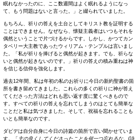
眠れなかったのに、ここ数週間はよく眠れるようになっ
て、もう問題はないと言った。」と綴られていました。
もちろん、祈りの答えを土台としてキリスト教を証明する
ことはできません。なぜなら、懐疑主義者はいつもそれを
偶然ということで片づけるからです。しかし、かつてカン
タベリー大主教であったウィリアム・テンプルは言いまし
た。「私が祈りを捧げると偶然が起きます。でも、祈らな
いと偶然が起きないのです。」祈りの答えの積み重ねは神
を信じる信仰を強化します。
過去12年間、私は年初の私のお祈りに今日の新約聖書の箇
所を書き留めてきました。これらの多くの祈りに神が答え
てくださった方法はどれも思い返す度に驚くべきもので
す。すべての祈りの答えを忘れてしまうのはとても簡単な
ことだと私は気づきました。そして、祝福を忘れることも
いとも簡単なのです。
ダビデは自分自身に今日の詩篇の箇所で言い聞かせていま
す。「
主の良くしてくださったことを何一つ忘れるな
。(詩