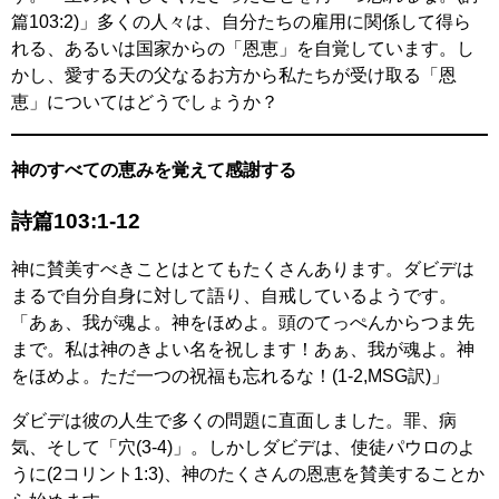
篇103:2)」多くの人々は、自分たちの雇用に関係して得ら
れる、あるいは国家からの「恩恵」を自覚しています。し
かし、愛する天の父なるお方から私たちが受け取る「恩
恵」についてはどうでしょうか？
神のすべての恵みを覚えて感謝する
詩篇103:1-12
神に賛美すべきことはとてもたくさんあります。ダビデは
まるで自分自身に対して語り、自戒しているようです。
「あぁ、我が魂よ。神をほめよ。頭のてっぺんからつま先
まで。私は神のきよい名を祝します！あぁ、我が魂よ。神
をほめよ。ただ一つの祝福も忘れるな！(1-2,MSG訳)」
ダビデは彼の人生で多くの問題に直面しました。罪、病
気、そして「穴(3-4)」。しかしダビデは、使徒パウロのよ
うに(2コリント1:3)、神のたくさんの恩恵を賛美することか