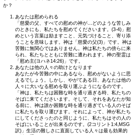
か？
あなたは慰められる
「慈愛の父、すべての慰めの神が…どのような苦しみ
のときにも、私たちを慰めてくださいます。(3-4)」慰
めという言葉は励ますこと、元気づけること、寄り添
うことを意味します。神は「慈愛の父(3)」です。神は
苦難に無関心ではありません。神は私たちの傍らに来
られ、私たちとともに苦難に遭われます。神の聖霊は
「慰め主(ヨハネ14:26)」です。
あなたは他の人々の助けとなります
あなたが今苦難の中にあるなら、慰めがないように思
えるでしょう。しかし、やがてある日、あなたは他の
人々に大いなる慰めを取り運ぶようになるのです。
「神は、私たちは困難な時を通り過ぎる時、私たちの
そばに来てくださいます。そして、それをあなたが知
る前に、神は誰か困難な時を通り過ぎている人のそば
に私たちを取り運びます。それによって、神が私たち
にしてくださったのと同じように、私たちはその人の
そばにいることが出来るのです。(2コリント1:4,MSG
訳)」生活の難しさに直面している人々は最も効果的