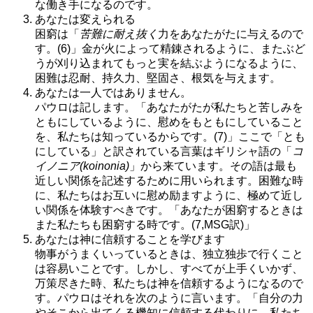
な働き手になるのです。
あなたは変えられる
困窮は「
苦難に耐え抜く
力をあなたがたに与えるので
す。(6)」金が火によって精錬されるように、またぶど
うが刈り込まれてもっと実を結ぶようになるように、
困難は忍耐、持久力、堅固さ、根気を与えます。
あなたは一人ではありません。
パウロは記します。「あなたがたが私たちと苦しみを
ともにしているように、慰めをもともにしていること
を、私たちは知っているからです。(7)」ここで「とも
にしている」と訳されている言葉はギリシャ語の「
コ
イノニア(koinonia)
」から来ています。その語は最も
近しい関係を記述するために用いられます。困難な時
に、私たちはお互いに慰め励ますように、極めて近し
い関係を体験すべきです。「あなたが困窮するときは
また私たちも困窮する時です。(7,MSG訳)」
あなたは神に信頼することを学びます
物事がうまくいっているときは、独立独歩で行くこと
は容易いことです。しかし、すべてが上手くいかず、
万策尽きた時、私たちは神を信頼するようになるので
す。パウロはそれを次のように言います。「自分の力
やそこから出てくる機知に信頼する代わりに、私たち