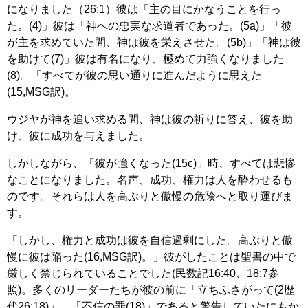
になりました（26:1）彼は「主の目にかなうことを行っ
た。(4)」彼は「神への忠実な求道者であった。(5a)」「彼
が主を求めていた間、神は彼を栄えさせた。(5b)」「神は彼
を助けて(7)」彼は有名になり、極めて力強くなりました
(8)。「すべてが彼の思い通りに進んだように思えた
(15,MSG訳)。
ウジヤが神を追い求める間、神は彼の祈りに答え、彼を助
け、彼に成功を与えました。
しかしながら、「彼が強くなった(15c)」時、すべては悲惨
なことになりました。名声、成功、権力は人を酔わせるも
のです。それらは人を高ぶりと傲慢の危険へと取り運びま
す。
「しかし、権力と成功は彼を自信過剰にした。高ぶりと傲
慢に彼は陥った(16,MSG訳)。」彼がしたことは聖書の中で
厳しく禁じられていることでした(民数記16:40、18:7参
照)。多くのリーダーたちが彼の前に「立ちふさがって(2歴
代26:18)」、「不信の罪(18)」であると警告していたにもか